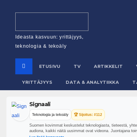
Ideasta kasvuun: yrittäjyys,
teknologia & tekoäly
ETUSIVU
TV
ARTIKKELIT
YRITTÄJYYS
DATA & ANALYTIIKKA
T
Signaali
Teknologia ja tekoäly
🏆 Sijoitus: #112
Suomen kovimmat keskustelut teknologiasta, tieteestä, yhteis
audiona, kaikki näitä uusimmat ovat videona. Juontajana toi