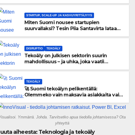
menneisyyden painolastin?
STARTUP, SCALE-UP JA KASVUYRITTÄJYYS
Miten Suomi nousee startupien
suurvallaksi? Tesin Piia Santavirta lataa
kovat luvut pöytään 🚀
DISRUPTIO
TEKOÄLY
Tekoäly on julkisen sektorin suurin
mahdollisuus – ja uhka, joka vaatii
välittömiä tekoja
TEKOÄLY
🚀 Suomi tekoälyn pelikentällä:
Olemmeko vain maksavia asiakkaita vai
rakennammeko tulevaisuuden
gigatehtaan?
Visualisoi. Ymmärrä. Johda. Tarvitsetko apua tiedolla johtamisessa? Ota
yhteyttä
uuta aiheesta: Teknologia ja tekoäly