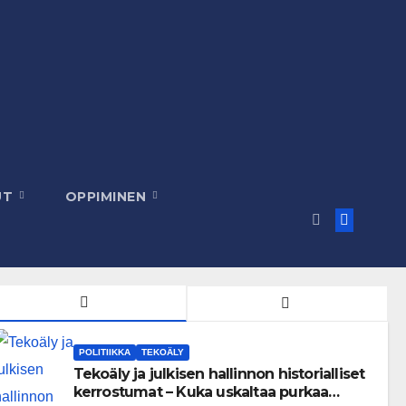
UT
OPPIMINEN
POLITIIKKA
TEKOÄLY
Tekoäly ja julkisen hallinnon historialliset
kerrostumat – Kuka uskaltaa purkaa