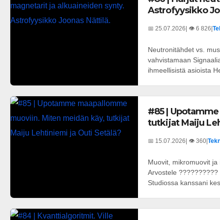
Astrofyysikko Jo
📅 25.07.2026
| 👁️ 6 826
|
Te
Neutronitähdet vs. mus
vahvistamaan Signaali
ihmeellisistä asioista He
#85 | Upotamme
tutkijat Maiju Le
📅 15.07.2026
| 👁️ 360
|
Tekn
Muovit, mikromuovit ja
Arvostele ?????????? T
Studiossa kanssani kes