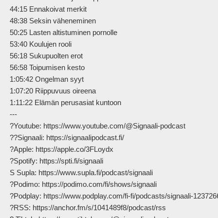
44:15 Ennakoivat merkit

48:38 Seksin väheneminen

50:25 Lasten altistuminen pornolle

53:40 Koulujen rooli

56:18 Sukupuolten erot

56:58 Toipumisen kesto

1:05:42 Ongelman syyt

1:07:20 Riippuvuus oireena

1:11:22 Elämän perusasiat kuntoon

---

?Youtube: https://www.youtube.com/@Signaali-podcast

??Signaali: https://signaalipodcast.fi/

?Apple: https://apple.co/3FLoydx

?Spotify: https://spti.fi/signaali

S Supla: https://www.supla.fi/podcast/signaali

?Podimo: https://podimo.com/fi/shows/signaali

?Podplay: https://www.podplay.com/fi-fi/podcasts/signaali-1237266
?RSS: https://anchor.fm/s/1041489f8/podcast/rss
