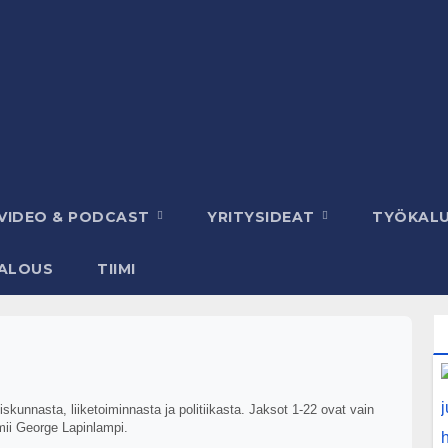
VIDEO & PODCAST
YRITYSIDEAT
TYÖKAL
ALOUS
TIIMI
kunnasta, liiketoiminnasta ja politiikasta. Jaksot 1-22 ovat vain
mii George Lapinlampi.