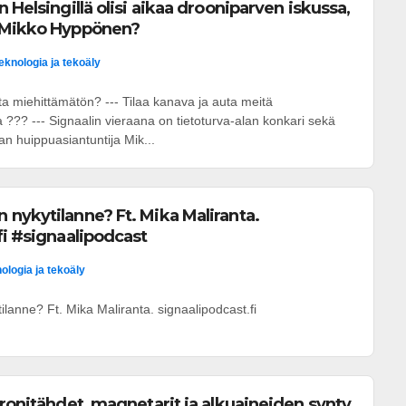
 Helsingillä olisi aikaa drooniparven iskussa,
 Mikko Hyppönen?
eknologia ja tekoäly
a miehittämätön? --- Tilaa kanava ja auta meitä
??? --- Signaalin vieraana on tietoturva-alan konkari sekä
an huippuasiantuntija Mik...
nykytilanne? Ft. Mika Maliranta.
fi #signaalipodcast
ologia ja tekoäly
lanne? Ft. Mika Maliranta. signaalipodcast.fi
tronitähdet, magnetarit ja alkuaineiden synty.