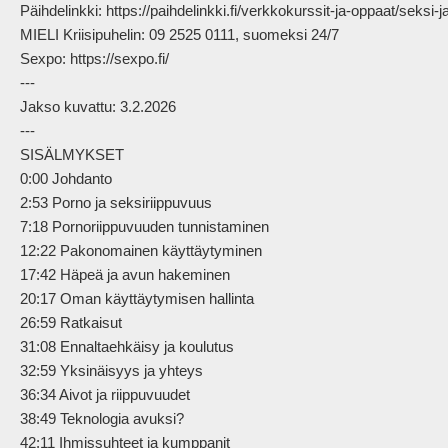
Päihdelinkki: https://paihdelinkki.fi/verkkokurssit-ja-oppaat/seksi
MIELI Kriisipuhelin: 09 2525 0111, suomeksi 24/7

Sexpo: https://sexpo.fi/

---

Jakso kuvattu: 3.2.2026

---

SISÄLMYKSET

0:00 Johdanto

2:53 Porno ja seksiriippuvuus

7:18 Pornoriippuvuuden tunnistaminen

12:22 Pakonomainen käyttäytyminen

17:42 Häpeä ja avun hakeminen

20:17 Oman käyttäytymisen hallinta

26:59 Ratkaisut

31:08 Ennaltaehkäisy ja koulutus

32:59 Yksinäisyys ja yhteys

36:34 Aivot ja riippuvuudet

38:49 Teknologia avuksi?

42:11 Ihmissuhteet ja kumppanit
