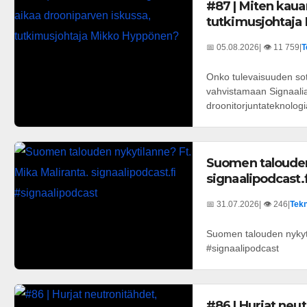
#87 | Miten kauan
tutkimusjohtaja
📅 05.08.2026
| 👁️ 11 759
|
T
Onko tulevaisuuden sot
vahvistamaan Signaalia 
droonitorjuntateknologi
Suomen talouden 
signaalipodcast.
📅 31.07.2026
| 👁️ 246
|
Tekn
Suomen talouden nykyti
#signaalipodcast
#86 | Hurjat neu