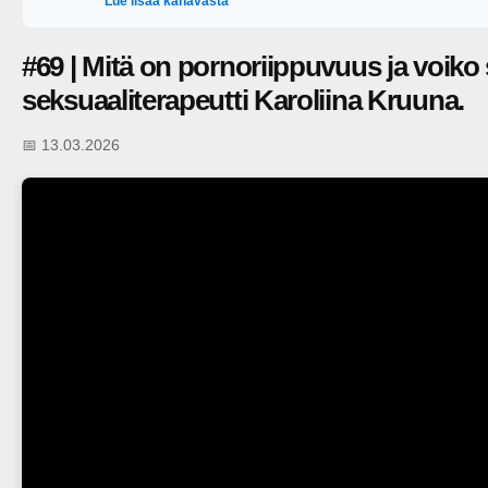
Lue lisää kanavasta
#69 | Mitä on pornoriippuvuus ja voiko 
seksuaaliterapeutti Karoliina Kruuna.
📅 13.03.2026