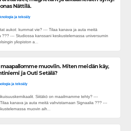
onas Nättilä.
knologia ja tekoäly
tat aukot: kummat vie? --- Tilaa kanava ja auta meitä
a ??? --- Studiossa kanssani keskustelemassa universumin
lsingin yliopiston a...
 maapallomme muoviin. Miten meidän käy,
htiniemi ja Outi Setälä?
ologia ja tekoäly
 ikuisuuskemikaalit. Siitäkö on maailmamme tehty? ---
ilaa kanava ja auta meitä vahvistamaan Signaalia ??? ---
kustelemassa muovin aih...