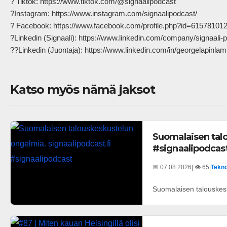
? Tiktok: https://www.tiktok.com/@signaalipodcast

?Instagram: https://www.instagram.com/signaalipodcast/

? Facebook: https://www.facebook.com/profile.php?id=615781012
?Linkedin (Signaali): https://www.linkedin.com/company/signaali-p
??Linkedin (Juontaja): https://www.linkedin.com/in/georgelapinlampi/ 
Katso myös nämä jaksot
Suomalaisen talo
#signaalipodcas
📅 07.08.2026
| 👁️ 65
|
Tekno
Suomalaisen talouskesk