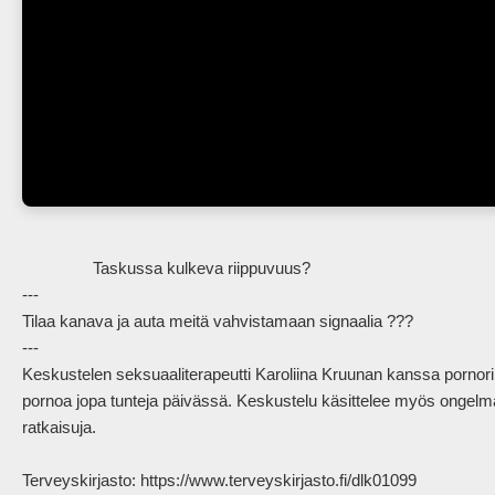
                Taskussa kulkeva riippuvuus?

---

Tilaa kanava ja auta meitä vahvistamaan signaalia ???

---

Keskustelen seksuaaliterapeutti Karoliina Kruunan kanssa pornorii
pornoa jopa tunteja päivässä. Keskustelu käsittelee myös ongelman
ratkaisuja.

Terveyskirjasto: https://www.terveyskirjasto.fi/dlk01099
