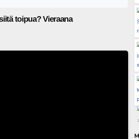
siitä toipua? Vieraana
M