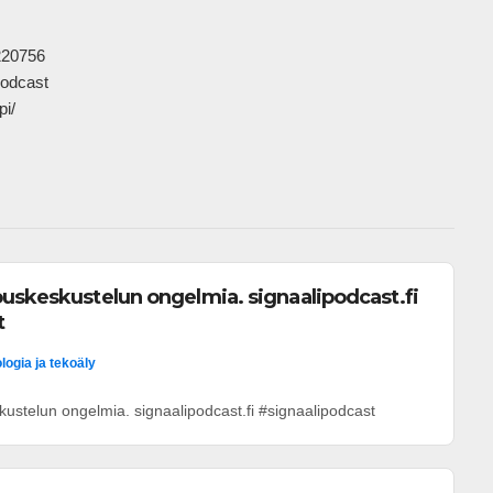
20756

odcast

           
uskeskustelun ongelmia. signaalipodcast.fi
t
logia ja tekoäly
ustelun ongelmia. signaalipodcast.fi #signaalipodcast