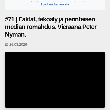
vain audiona, kaikki näitä uusimmat ovat videona. Juontajana
Lue lisää kanavasta
toimii George Lapinlampi.
#71 | Faktat, tekoäly ja perinteisen
median romahdus. Vieraana Peter
Nyman.
📅 26.03.2026