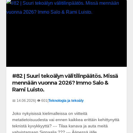
#82 | Suuri tekoälyn välitilinpäätös. Missä
mennään vuonna 2026? Immo Salo &
Rami Luisto.
📅 14.06.2026
| 👁️ 601
|
Teknologia ja tekoäly
Joko nykyisissä kielimalleissa on viitteitä
metatietoisuudesta vai ennen kaikkea erittäin kehittynyttä
teknistä kyvykkyyttä? --- Tilaa kanava ja auta meitä
vahvistamaan Signaalia ??? --- Äänessä jälle...