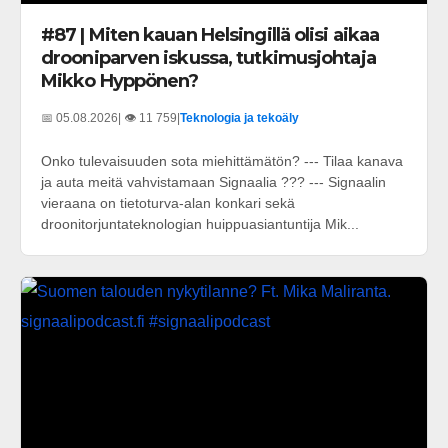
#87 | Miten kauan Helsingillä olisi aikaa
drooniparven iskussa, tutkimusjohtaja
Mikko Hyppönen?
📅 05.08.2026
| 👁️ 11 759
|
Teknologia ja tekoäly
Onko tulevaisuuden sota miehittämätön? --- Tilaa kanava
ja auta meitä vahvistamaan Signaalia ??? --- Signaalin
vieraana on tietoturva-alan konkari sekä
droonitorjuntateknologian huippuasiantuntija Mik...