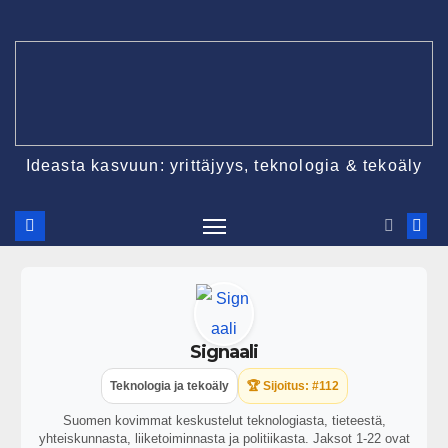
Ideasta kasvuun: yrittäjyys, teknologia & tekoäly
Signaali
Teknologia ja tekoäly
🏆 Sijoitus: #112
Suomen kovimmat keskustelut teknologiasta, tieteestä,
yhteiskunnasta, liiketoiminnasta ja politiikasta. Jaksot 1-22 ovat