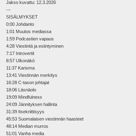
Jakso kuvattu: 12.3.2026

---

SISÄLMYKSET

0:00 Johdanto

1:01 Muutos mediassa

1:59 Podcastien vapaus

4:28 Viestintä ja esiintyminen

7:17 Introvertit

8:57 Ulkonäkö

11:37 Karisma

13:41 Viestinnän merkitys

16:28 C-tason johtajat

18:06 Läsnäolo

19:09 Mindfulness

24:09 Jännityksen hallinta

31:39 Itsekriittisyys

45:53 Suomalaisen viestinnän haasteet

48:14 Median murros

51:01 Vanha media
