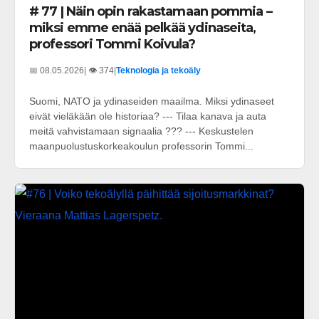
# 77 | Näin opin rakastamaan pommia –
miksi emme enää pelkää ydinaseita,
professori Tommi Koivula?
📅 08.05.2026
| 👁️ 374
|
Teknologia ja tekoäly
Suomi, NATO ja ydinaseiden maailma. Miksi ydinaseet
eivät vieläkään ole historiaa? --- Tilaa kanava ja auta
meitä vahvistamaan signaalia ??? --- Keskustelen
maanpuolustuskorkeakoulun professorin Tommi...