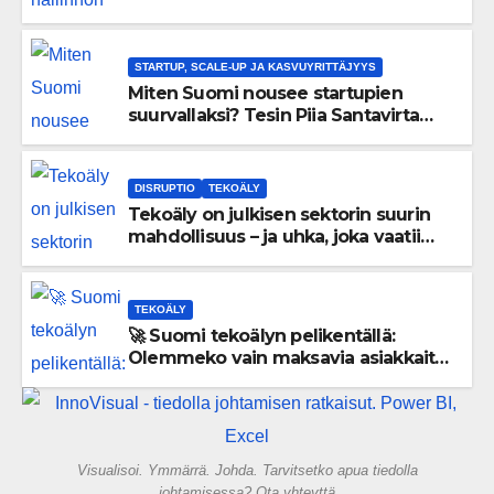
uskaltaa purkaa menneisyyden
painolastin?
STARTUP, SCALE-UP JA KASVUYRITTÄJYYS
Miten Suomi nousee startupien
suurvallaksi? Tesin Piia Santavirta
lataa kovat luvut pöytään 🚀
DISRUPTIO
TEKOÄLY
Tekoäly on julkisen sektorin suurin
mahdollisuus – ja uhka, joka vaatii
välittömiä tekoja
TEKOÄLY
🚀 Suomi tekoälyn pelikentällä:
Olemmeko vain maksavia asiakkaita
vai rakennammeko tulevaisuuden
gigatehtaan?
Visualisoi. Ymmärrä. Johda. Tarvitsetko apua tiedolla
johtamisessa? Ota yhteyttä