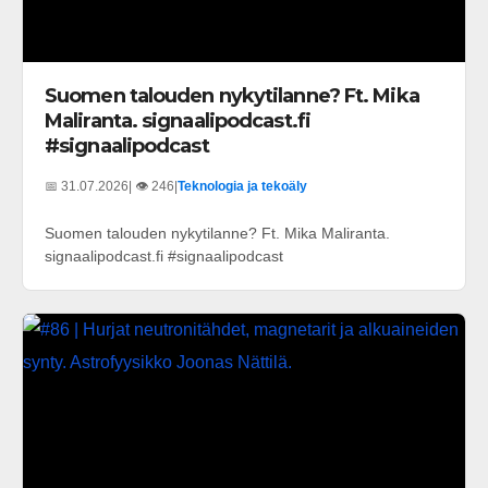
Suomen talouden nykytilanne? Ft. Mika
Maliranta. signaalipodcast.fi
#signaalipodcast
📅 31.07.2026
| 👁️ 246
|
Teknologia ja tekoäly
Suomen talouden nykytilanne? Ft. Mika Maliranta.
signaalipodcast.fi #signaalipodcast