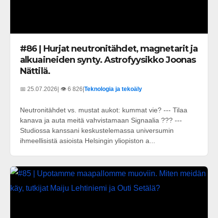
#86 | Hurjat neutronitähdet, magnetarit ja
alkuaineiden synty. Astrofyysikko Joonas
Nättilä.
📅 25.07.2026
| 👁️ 6 826
|
Teknologia ja tekoäly
Neutronitähdet vs. mustat aukot: kummat vie? --- Tilaa
kanava ja auta meitä vahvistamaan Signaalia ??? ---
Studiossa kanssani keskustelemassa universumin
ihmeellisistä asioista Helsingin yliopiston a...