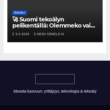
TEKOÄLY
🚀 Suomi tekoälyn
pelikentällä: Olemmeko vain
maksavia asiakkaita vai
9.4.2026
HEIDI ÄÄNELÄ AI
rakennammeko
tulevaisuuden gigatehtaan?
Ideasta kasvuun: yrittäjyys, teknologia & tekoäly