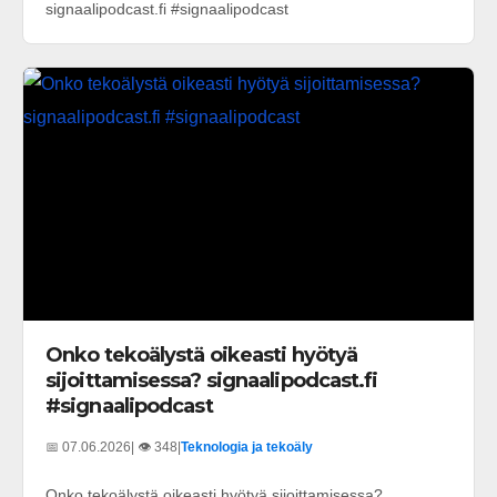
signaalipodcast.fi #signaalipodcast
Onko tekoälystä oikeasti hyötyä
sijoittamisessa? signaalipodcast.fi
#signaalipodcast
📅 07.06.2026
| 👁️ 348
|
Teknologia ja tekoäly
Onko tekoälystä oikeasti hyötyä sijoittamisessa?