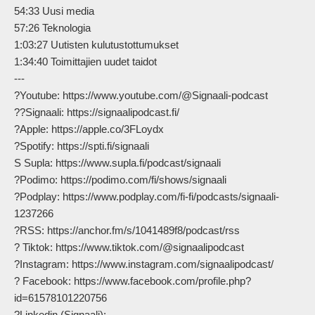
54:33 Uusi media

57:26 Teknologia

1:03:27 Uutisten kulutustottumukset

1:34:40 Toimittajien uudet taidot

---

?Youtube: https://www.youtube.com/@Signaali-podcast

??Signaali: https://signaalipodcast.fi/

?Apple: https://apple.co/3FLoydx

?Spotify: https://spti.fi/signaali

S Supla: https://www.supla.fi/podcast/signaali

?Podimo: https://podimo.com/fi/shows/signaali

?Podplay: https://www.podplay.com/fi-fi/podcasts/signaali-
1237266

?RSS: https://anchor.fm/s/1041489f8/podcast/rss

? Tiktok: https://www.tiktok.com/@signaalipodcast

?Instagram: https://www.instagram.com/signaalipodcast/

? Facebook: https://www.facebook.com/profile.php?
id=61578101220756

?Linkedin (Signaali): 