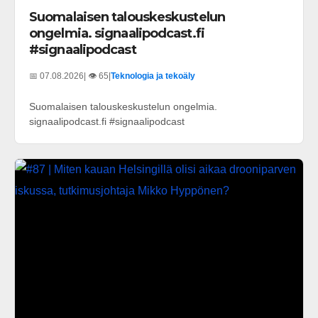
Suomalaisen talouskeskustelun
ongelmia. signaalipodcast.fi
#signaalipodcast
📅 07.08.2026
| 👁️ 65
|
Teknologia ja tekoäly
Suomalaisen talouskeskustelun ongelmia.
signaalipodcast.fi #signaalipodcast