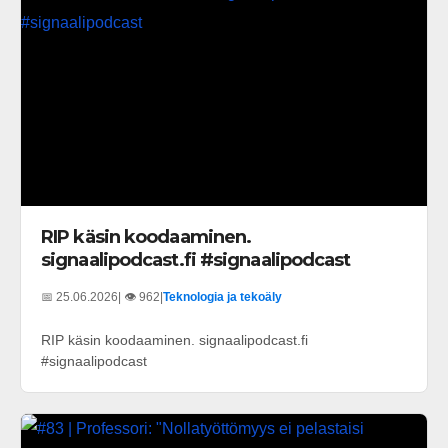
RIP käsin koodaaminen.
signaalipodcast.fi #signaalipodcast
📅 25.06.2026
| 👁️ 962
|
Teknologia ja tekoäly
RIP käsin koodaaminen. signaalipodcast.fi
#signaalipodcast