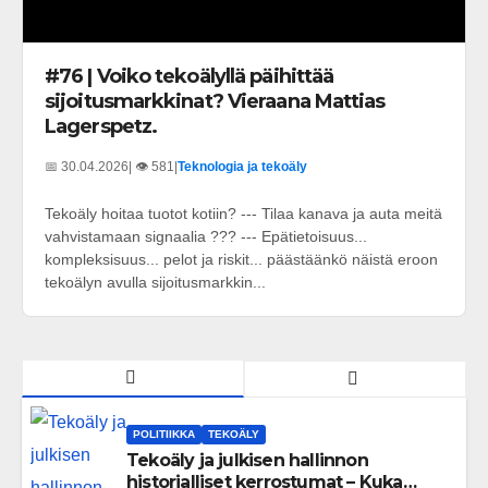
#76 | Voiko tekoälyllä päihittää
sijoitusmarkkinat? Vieraana Mattias
Lagerspetz.
📅 30.04.2026
| 👁️ 581
|
Teknologia ja tekoäly
Tekoäly hoitaa tuotot kotiin? --- Tilaa kanava ja auta meitä
vahvistamaan signaalia ??? --- Epätietoisuus...
kompleksisuus... pelot ja riskit... päästäänkö näistä eroon
tekoälyn avulla sijoitusmarkkin...
POLITIIKKA
TEKOÄLY
Tekoäly ja julkisen hallinnon
historialliset kerrostumat – Kuka