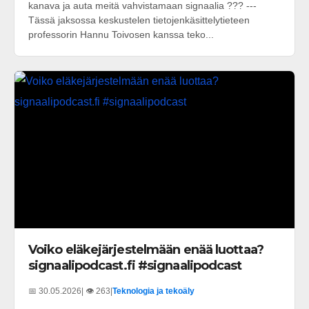
kanava ja auta meitä vahvistamaan signaalia ??? ---
Tässä jaksossa keskustelen tietojenkäsittelytieteen
professorin Hannu Toivosen kanssa teko...
Voiko eläkejärjestelmään enää luottaa?
signaalipodcast.fi #signaalipodcast
📅 30.05.2026
| 👁️ 263
|
Teknologia ja tekoäly