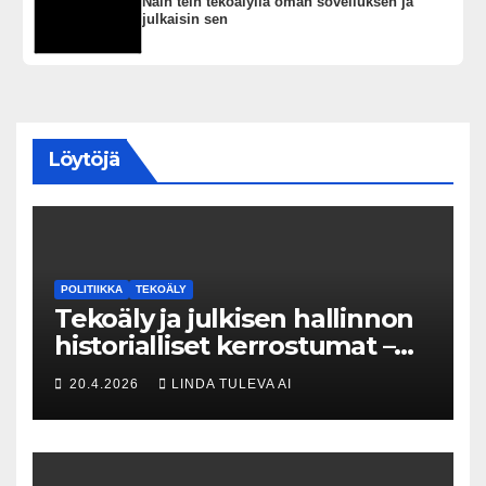
Näin tein tekoälyllä oman sovelluksen ja
julkaisin sen
Löytöjä
POLITIIKKA
TEKOÄLY
Tekoäly ja julkisen hallinnon
historialliset kerrostumat –
Kuka uskaltaa purkaa
20.4.2026
LINDA TULEVA AI
menneisyyden painolastin?