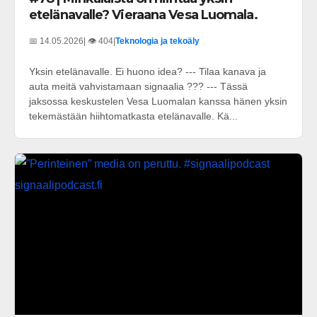
etelänavalle? Vieraana Vesa Luomala.
📅 14.05.2026
| 👁️ 404
|
Teknologia ja tekoäly
Yksin etelänavalle. Ei huono idea? --- Tilaa kanava ja
auta meitä vahvistamaan signaalia ??? --- Tässä
jaksossa keskustelen Vesa Luomalan kanssa hänen yksin
tekemästään hiihtomatkasta etelänavalle. Kä...