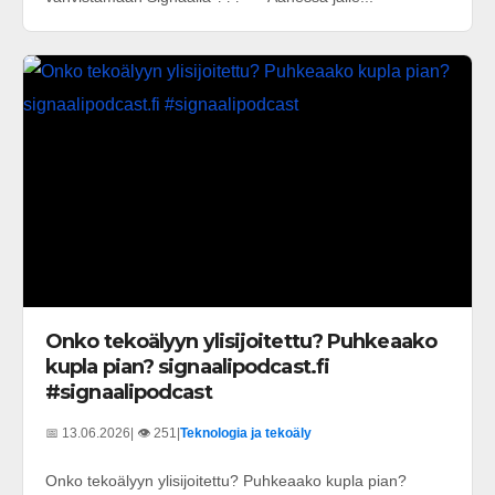
Onko tekoälyyn ylisijoitettu? Puhkeaako
kupla pian? signaalipodcast.fi
#signaalipodcast
📅 13.06.2026
| 👁️ 251
|
Teknologia ja tekoäly
Onko tekoälyyn ylisijoitettu? Puhkeaako kupla pian?