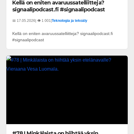
Kellä on eniten avaruussatelliitteja?
signaalipodcast.fi #signaalipodcast
📅 17.05.2026
| 👁️ 1 001
|
Teknologia ja tekoäly
Kellä on eniten avaruussatelliitteja? signaalipodcast.fi
#signaalipodcast
#78 | Minkälaista on hiihtää yksin