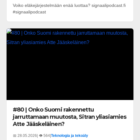
Voiko eläkejärjestelmään enää luottaa? signaalipodcast.fi
#signaalipodcast
#80 | Onko Suomi rakennettu
jarruttamaan muutosta, Sitran yliasiamies
Atte Jääskeläinen?
📅 28.05.2026
| 👁️ 564
|
Teknologia ja tekoäly