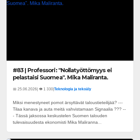
#83 | Professori: "Nollatyöttömyys ei
pelastaisi Suomea". Mika Maliranta.
📅 25.06.2026
| 👁️ 1 330
|
Teknologia ja tekoäly
Miksi menestyneet pomot ärsyttävät taloustieteilijää? ---
Tilaa kanava ja auta meitä vahvistamaan Signaalia ??? --
- Tässä jaksossa keskustelen Suomen talouden
tulevaisuudesta ekonomisti Mika Maliranna...