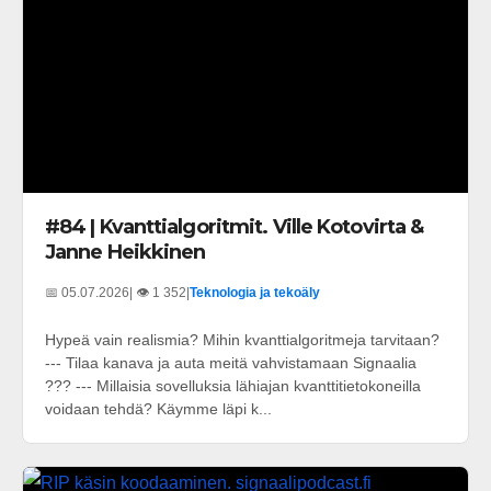
#84 | Kvanttialgoritmit. Ville Kotovirta &
Janne Heikkinen
📅 05.07.2026
| 👁️ 1 352
|
Teknologia ja tekoäly
Hypeä vain realismia? Mihin kvanttialgoritmeja tarvitaan?
--- Tilaa kanava ja auta meitä vahvistamaan Signaalia
??? --- Millaisia sovelluksia lähiajan kvanttitietokoneilla
voidaan tehdä? Käymme läpi k...