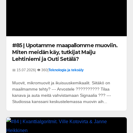
#85 | Upotamme maapallomme muoviin.
Miten meidän käy, tutkijat Maiju
Lehtiniemi ja Outi Setälä?
📅 15.07.2026
| 👁️ 360
|
Teknologia ja tekoäly
Muovit, mikromuovit ja ikuisuuskemikaalit. Siitäkö on
maailmamme tehty? --- Arvostele ?????????? Tilaa
kanava ja auta meitä vahvistamaan Signaalia ??? ---
Studiossa kanssani keskustelemassa muovin aih...