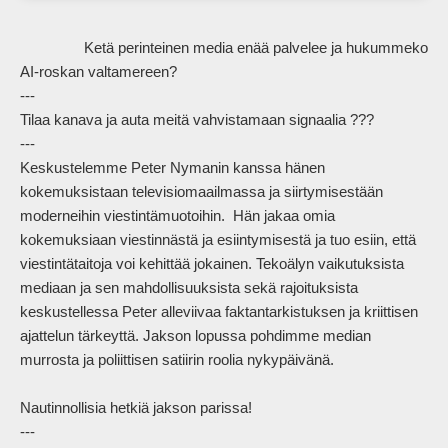
                Ketä perinteinen media enää palvelee ja hukummeko 
AI-roskan valtamereen?

---

Tilaa kanava ja auta meitä vahvistamaan signaalia ???

---

Keskustelemme Peter Nymanin kanssa hänen 
kokemuksistaan televisiomaailmassa ja siirtymisestään 
moderneihin viestintämuotoihin.  Hän jakaa omia 
kokemuksiaan viestinnästä ja esiintymisestä ja tuo esiin, että 
viestintätaitoja voi kehittää jokainen. Tekoälyn vaikutuksista 
mediaan ja sen mahdollisuuksista sekä rajoituksista 
keskustellessa Peter alleviivaa faktantarkistuksen ja kriittisen 
ajattelun tärkeyttä. Jakson lopussa pohdimme median 
murrosta ja poliittisen satiirin roolia nykypäivänä.

Nautinnollisia hetkiä jakson parissa!

---
