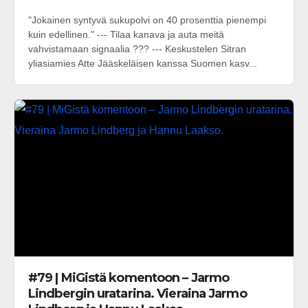
"Jokainen syntyvä sukupolvi on 40 prosenttia pienempi
kuin edellinen." --- Tilaa kanava ja auta meitä
vahvistamaan signaalia ??? --- Keskustelen Sitran
yliasiamies Atte Jääskeläisen kanssa Suomen kasv...
#79 | MiGistä komentoon – Jarmo
Lindbergin uratarina. Vieraina Jarmo