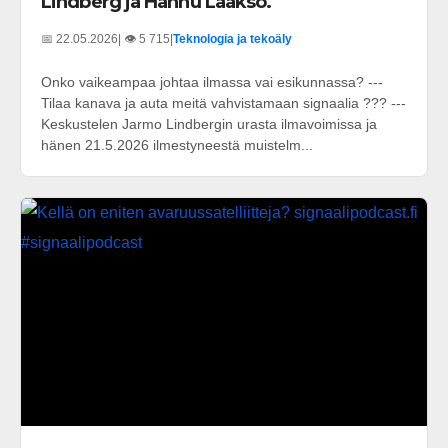
Lindberg ja Hannu Laakso.
📅 22.05.2026
| 👁️ 5 715
|
Teknologia ja tekoäly
Onko vaikeampaa johtaa ilmassa vai esikunnassa? ---
Tilaa kanava ja auta meitä vahvistamaan signaalia ??? ---
Keskustelen Jarmo Lindbergin urasta ilmavoimissa ja
hänen 21.5.2026 ilmestyneestä muistelm...