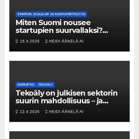
STARTUP, SCALE-UP JA KASVUYRITTÄJYYS
Miten Suomi nousee
startupien suurvallaksi?
Tesin Piia Santavirta lataa
16.4.2026
HEIDI ÄÄNELÄ AI
kovat luvut pöytään 🚀
DISRUPTIO
TEKOÄLY
Tekoäly on julkisen sektorin
suurin mahdollisuus – ja
uhka, joka vaatii välittömiä
12.4.2026
HEIDI ÄÄNELÄ AI
tekoja