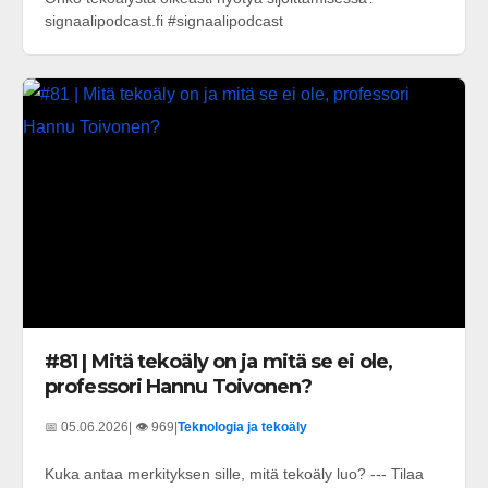
signaalipodcast.fi #signaalipodcast
#81 | Mitä tekoäly on ja mitä se ei ole,
professori Hannu Toivonen?
📅 05.06.2026
| 👁️ 969
|
Teknologia ja tekoäly
Kuka antaa merkityksen sille, mitä tekoäly luo? --- Tilaa