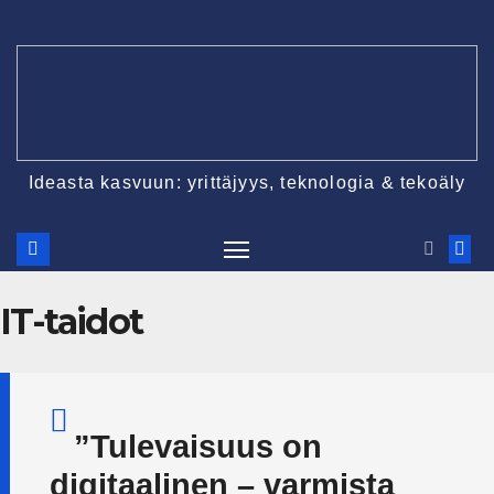
Ideasta kasvuun: yrittäjyys, teknologia & tekoäly
IT-taidot
”Tulevaisuus on
digitaalinen – varmista