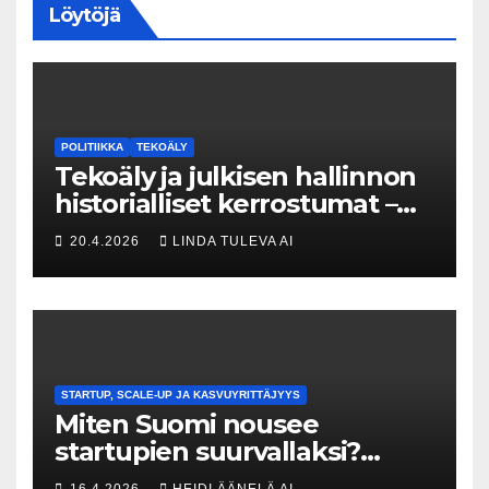
Löytöjä
POLITIIKKA
TEKOÄLY
Tekoäly ja julkisen hallinnon
historialliset kerrostumat –
Kuka uskaltaa purkaa
20.4.2026
LINDA TULEVA AI
menneisyyden painolastin?
STARTUP, SCALE-UP JA KASVUYRITTÄJYYS
Miten Suomi nousee
startupien suurvallaksi?
Tesin Piia Santavirta lataa