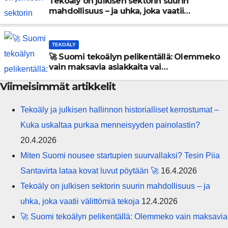
Tekoäly on julkisen sektorin suurin
mahdollisuus – ja uhka, joka vaatii
välittömiä tekoja
TEKOÄLY
🚀 Suomi tekoälyn pelikentällä: Olemmeko
vain maksavia asiakkaita vai
rakennammeko tulevaisuuden
Viimeisimmät artikkelit
gigatehtaan?
Tekoäly ja julkisen hallinnon historialliset kerrostumat –
Kuka uskaltaa purkaa menneisyyden painolastin?
20.4.2026
Miten Suomi nousee startupien suurvallaksi? Tesin Piia
Santavirta lataa kovat luvut pöytään 🚀
16.4.2026
Tekoäly on julkisen sektorin suurin mahdollisuus – ja
uhka, joka vaatii välittömiä tekoja
12.4.2026
🚀 Suomi tekoälyn pelikentällä: Olemmeko vain maksavia