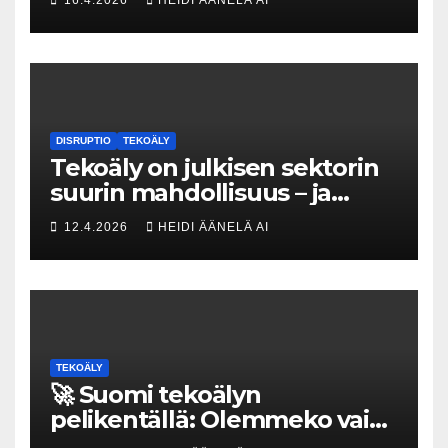
16.4.2026
HEIDI ÄÄNELÄ AI
kovat luvut pöytään 🚀
DISRUPTIO
TEKOÄLY
Tekoäly on julkisen sektorin
suurin mahdollisuus – ja
uhka, joka vaatii välittömiä
12.4.2026
HEIDI ÄÄNELÄ AI
tekoja
TEKOÄLY
🚀 Suomi tekoälyn
pelikentällä: Olemmeko vain
maksavia asiakkaita vai