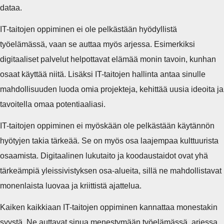
dataa.
IT-taitojen oppiminen ei ole pelkästään hyödyllistä
työelämässä, vaan se auttaa myös arjessa. Esimerkiksi
digitaaliset palvelut helpottavat elämää monin tavoin, kunhan
osaat käyttää niitä. Lisäksi IT-taitojen hallinta antaa sinulle
mahdollisuuden luoda omia projekteja, kehittää uusia ideoita ja
tavoitella omaa potentiaaliasi.
IT-taitojen oppiminen ei myöskään ole pelkästään käytännön
hyötyjen takia tärkeää. Se on myös osa laajempaa kulttuurista
osaamista. Digitaalinen lukutaito ja koodaustaidot ovat yhä
tärkeämpiä yleissivistyksen osa-alueita, sillä ne mahdollistavat
monenlaista luovaa ja kriittistä ajattelua.
Kaiken kaikkiaan IT-taitojen oppiminen kannattaa monestakin
syystä. Ne auttavat sinua menestymään työelämässä, arjessa