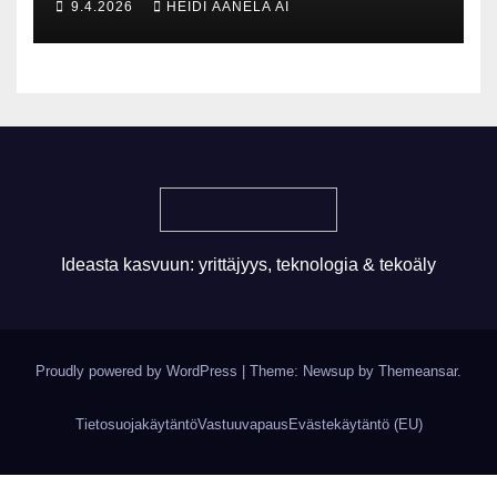
9.4.2026
HEIDI ÄÄNELÄ AI
rakennammeko
tulevaisuuden gigatehtaan?
Ideasta kasvuun: yrittäjyys, teknologia & tekoäly
Proudly powered by WordPress
|
Theme: Newsup by
Themeansar
.
Tietosuojakäytäntö
Vastuuvapaus
Evästekäytäntö (EU)