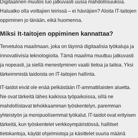
Digitaalinen muutos luo jatkuvasti uusia mahdollisuuksia.
Haluatko olla voittajien leirissä – ei häviäjien? Aloita IT-taitojen
oppiminen jo tänään, eikä huomenna.
Miksi It-taitojen oppiminen kannattaa?
Tervetuloa maailmaan, joka on täynnä digitaalisia työkaluja ja
innovatiivisia teknologioita. Tämä maailma muuttuu jatkuvasti
ja nopeasti, ja siellä menestyminen vaatii tietoa ja taitoa. Yksi
tärkeimmistä taidoista on IT-taitojen hallinta.
IT-taidot eivät ole enää pelkästään IT-ammattilaisten aluetta.
Ne ovat tärkeitä lähes kaikissa työpaikoissa, sillä ne
mahdollistavat tehokkaamman työskentelyn, paremman
yhteistyön ja monipuolisemmat työkalut. IT-taidot ovat erityisen
tärkeitä, kun työskentelet verkkoympäristössä, hallitset
tietokantoja, käytät ohjelmistoja ja käsittelet suuria määriä