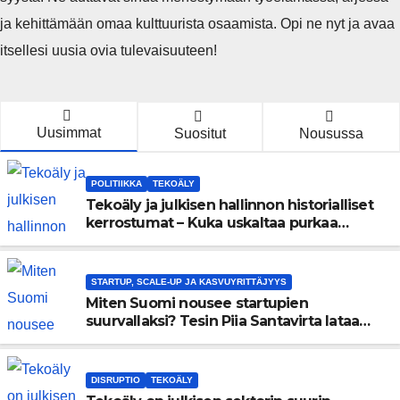
ja kehittämään omaa kulttuurista osaamista. Opi ne nyt ja avaa
itsellesi uusia ovia tulevaisuuteen!
Uusimmat
Suositut
Nousussa
POLITIIKKA
TEKOÄLY
Tekoäly ja julkisen hallinnon historialliset
kerrostumat – Kuka uskaltaa purkaa
menneisyyden painolastin?
STARTUP, SCALE-UP JA KASVUYRITTÄJYYS
Miten Suomi nousee startupien
suurvallaksi? Tesin Piia Santavirta lataa
kovat luvut pöytään 🚀
DISRUPTIO
TEKOÄLY