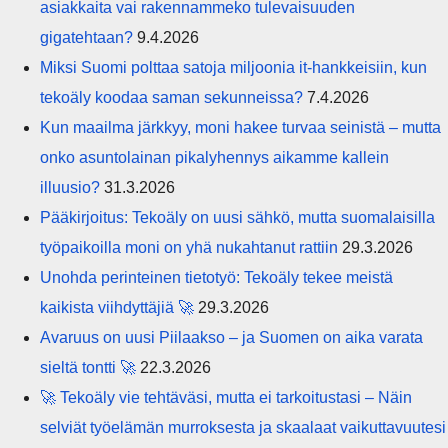
asiakkaita vai rakennammeko tulevaisuuden
gigatehtaan?
9.4.2026
Miksi Suomi polttaa satoja miljoonia it-hankkeisiin, kun
tekoäly koodaa saman sekunneissa?
7.4.2026
Kun maailma järkkyy, moni hakee turvaa seinistä – mutta
onko asuntolainan pikalyhennys aikamme kallein
illuusio?
31.3.2026
Pääkirjoitus: Tekoäly on uusi sähkö, mutta suomalaisilla
työpaikoilla moni on yhä nukahtanut rattiin
29.3.2026
Unohda perinteinen tietotyö: Tekoäly tekee meistä
kaikista viihdyttäjiä 🚀
29.3.2026
Avaruus on uusi Piilaakso – ja Suomen on aika varata
sieltä tontti 🚀
22.3.2026
🚀 Tekoäly vie tehtäväsi, mutta ei tarkoitustasi – Näin
selviät työelämän murroksesta ja skaalaat vaikuttavuutesi