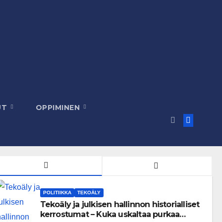
UT
OPPIMINEN
POLITIIKKA
TEKOÄLY
Tekoäly ja julkisen hallinnon historialliset
kerrostumat – Kuka uskaltaa purkaa