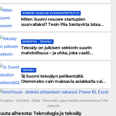
menneisyyden painolastin?
STARTUP, SCALE-UP JA KASVUYRITTÄJYYS
Miten Suomi nousee startupien
suurvallaksi? Tesin Piia Santavirta lataa
kovat luvut pöytään 🚀
DISRUPTIO
TEKOÄLY
Tekoäly on julkisen sektorin suurin
mahdollisuus – ja uhka, joka vaatii
välittömiä tekoja
TEKOÄLY
🚀 Suomi tekoälyn pelikentällä:
Olemmeko vain maksavia asiakkaita vai
rakennammeko tulevaisuuden
gigatehtaan?
Visualisoi. Ymmärrä. Johda. Tarvitsetko apua tiedolla johtamisessa? Ota
yhteyttä
uuta aiheesta: Teknologia ja tekoäly