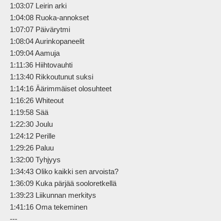
1:03:07 Leirin arki

1:04:08 Ruoka-annokset

1:07:07 Päivärytmi

1:08:04 Aurinkopaneelit

1:09:04 Aamuja

1:11:36 Hiihtovauhti

1:13:40 Rikkoutunut suksi

1:14:16 Äärimmäiset olosuhteet

1:16:26 Whiteout

1:19:58 Sää

1:22:30 Joulu

1:24:12 Perille

1:29:26 Paluu

1:32:00 Tyhjyys

1:34:43 Oliko kaikki sen arvoista?

1:36:09 Kuka pärjää sooloretkellä

1:39:23 Liikunnan merkitys

1:41:16 Oma tekeminen

---
