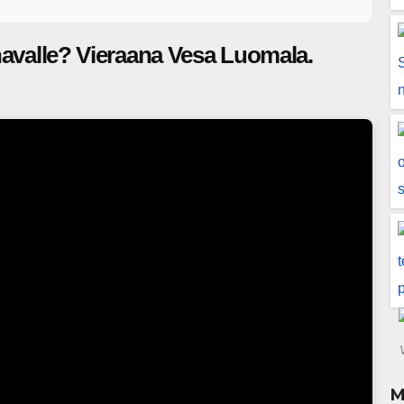
änavalle? Vieraana Vesa Luomala.
M