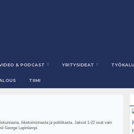
VIDEO & PODCAST
YRITYSIDEAT
TYÖKAL
ALOUS
TIIMI
kunnasta, liiketoiminnasta ja politiikasta. Jaksot 1-22 ovat vain
mii George Lapinlampi.