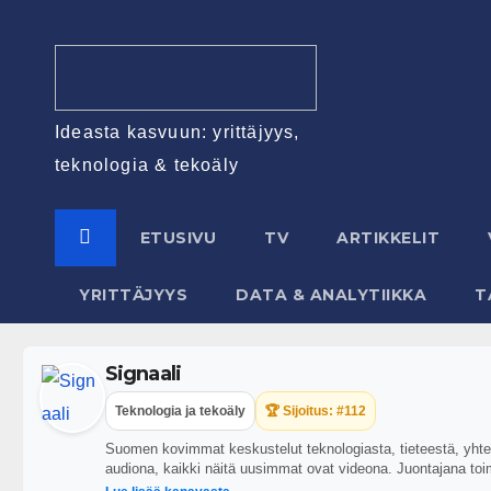
Ideasta kasvuun: yrittäjyys,
teknologia & tekoäly
ETUSIVU
TV
ARTIKKELIT
YRITTÄJYYS
DATA & ANALYTIIKKA
T
Signaali
Teknologia ja tekoäly
🏆 Sijoitus: #112
Suomen kovimmat keskustelut teknologiasta, tieteestä, yhteis
audiona, kaikki näitä uusimmat ovat videona. Juontajana toi