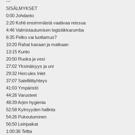
---

SISÄLMYKSET

0:00 Johdanto

2:20 Kohti ensimmäistä vaativaa reissua

4:46 Valmistautumisen logistiikkarumba

6:35 Pelko vai luottamus?

10:20 Rahat kasaan ja matkaan

13:15 Kunto

20:50 Ruoka ja vesi

27:02 Yksinäisyys ja uni

29:32 Hercules Inlet

37:07 Satelliittiyhteys

41:03 Ympäristö

44:26 Varusteet

48:39 Arjen hygienia

52:58 Kylmyyden hallinta

54:26 Pukeutuminen

56:50 Leiripaikat

1:00:36 Teltta
