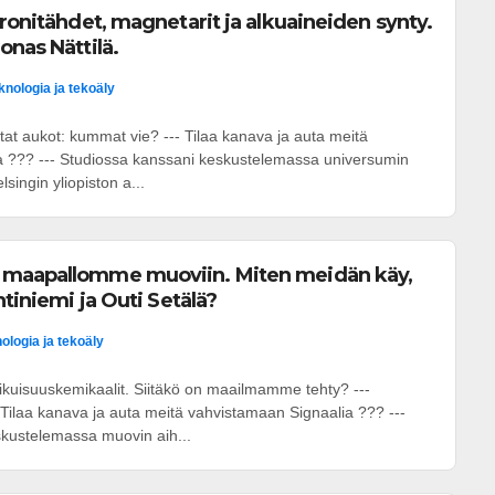
tronitähdet, magnetarit ja alkuaineiden synty.
onas Nättilä.
knologia ja tekoäly
tat aukot: kummat vie? --- Tilaa kanava ja auta meitä
a ??? --- Studiossa kanssani keskustelemassa universumin
lsingin yliopiston a...
 maapallomme muoviin. Miten meidän käy,
htiniemi ja Outi Setälä?
ologia ja tekoäly
 ikuisuuskemikaalit. Siitäkö on maailmamme tehty? ---
ilaa kanava ja auta meitä vahvistamaan Signaalia ??? ---
kustelemassa muovin aih...