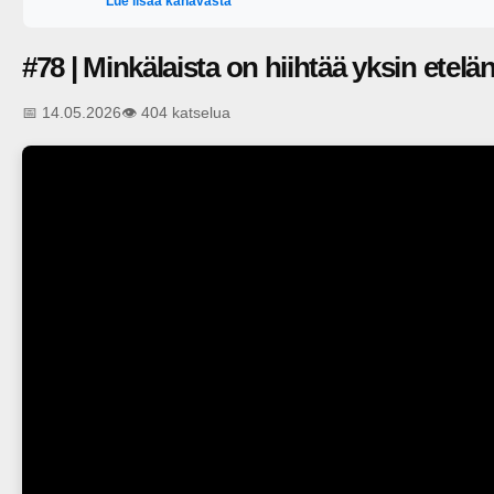
Lue lisää kanavasta
#78 | Minkälaista on hiihtää yksin etel
📅 14.05.2026
👁️ 404 katselua