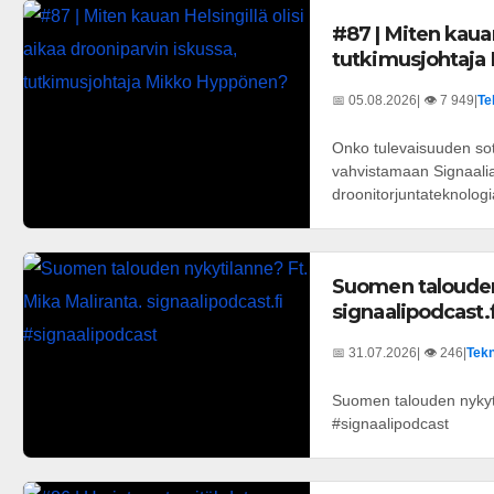
#87 | Miten kauan
tutkimusjohtaja
📅 05.08.2026
| 👁️ 7 949
|
Te
Onko tulevaisuuden sot
vahvistamaan Signaalia 
droonitorjuntateknologi
Suomen talouden 
signaalipodcast.
📅 31.07.2026
| 👁️ 246
|
Tekn
Suomen talouden nykyti
#signaalipodcast