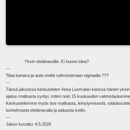
                Yksin etelänavalle. Ei huono idea?

---

Tilaa kanava ja auta meitä vahvistamaan signaalia ???

---

Tässä jaksossa keskustelen Vesa Luomalan kanssa hänen yksin t
ajatus matkasta syntyi, miten noin 15 kuukauden valmistautuminen et
Keskustelemme myös itse matkasta, leiriytymisestä, sääolosuhteis
tunnelmasta etelänavalla ja paluusta kotiin.

---

Jakso kuvattu: 4.5.2026
