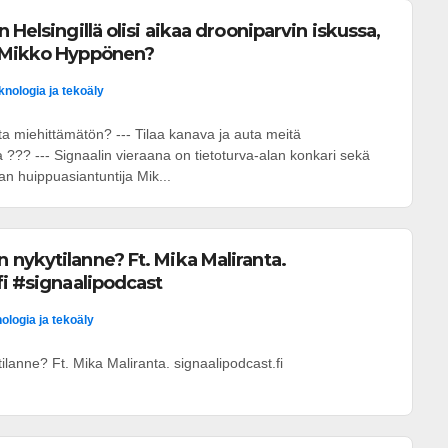
 Helsingillä olisi aikaa drooniparvin iskussa,
 Mikko Hyppönen?
knologia ja tekoäly
a miehittämätön? --- Tilaa kanava ja auta meitä
??? --- Signaalin vieraana on tietoturva-alan konkari sekä
an huippuasiantuntija Mik...
nykytilanne? Ft. Mika Maliranta.
fi #signaalipodcast
ologia ja tekoäly
lanne? Ft. Mika Maliranta. signaalipodcast.fi