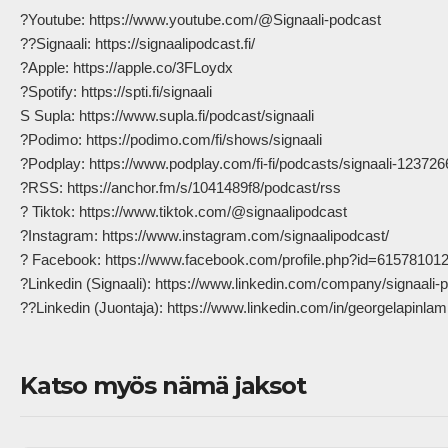
?Youtube: https://www.youtube.com/@Signaali-podcast

??Signaali: https://signaalipodcast.fi/

?Apple: https://apple.co/3FLoydx

?Spotify: https://spti.fi/signaali

S Supla: https://www.supla.fi/podcast/signaali

?Podimo: https://podimo.com/fi/shows/signaali

?Podplay: https://www.podplay.com/fi-fi/podcasts/signaali-1237266
?RSS: https://anchor.fm/s/1041489f8/podcast/rss

? Tiktok: https://www.tiktok.com/@signaalipodcast

?Instagram: https://www.instagram.com/signaalipodcast/

? Facebook: https://www.facebook.com/profile.php?id=615781012
?Linkedin (Signaali): https://www.linkedin.com/company/signaali-p
??Linkedin (Juontaja): https://www.linkedin.com/in/georgelapinlampi/ 
Katso myös nämä jaksot