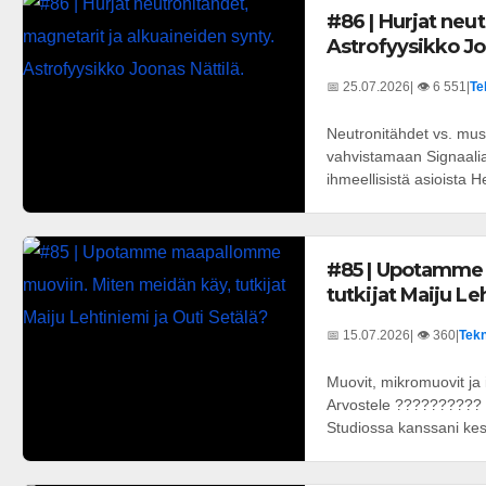
#86 | Hurjat neu
Astrofyysikko Jo
📅 25.07.2026
| 👁️ 6 551
|
Te
Neutronitähdet vs. mus
vahvistamaan Signaali
ihmeellisistä asioista He
#85 | Upotamme
tutkijat Maiju Le
📅 15.07.2026
| 👁️ 360
|
Tekn
Muovit, mikromuovit ja
Arvostele ?????????? T
Studiossa kanssani kes