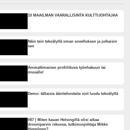
10 MAAILMAN VAARALLISINTA KULTTIJOHTAJAA
Näin tein tekoälyllä oman sovelluksen ja julkaisin
sen
Ammattimainen profiilikuva työnhakuun tai
muualle!
Demo: tällaisia äänitehosteita voit luoda tekoälyllä
#87 | Miten kauan Helsingillä olisi aikaa
drooniparvin iskussa, tutkimusjohtaja Mikko
Hyppönen?