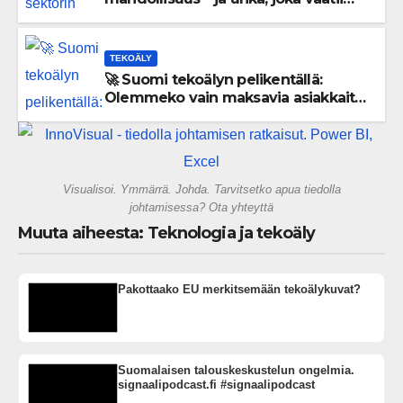
välittömiä tekoja
TEKOÄLY
🚀 Suomi tekoälyn pelikentällä:
Olemmeko vain maksavia asiakkaita
vai rakennammeko tulevaisuuden
gigatehtaan?
Visualisoi. Ymmärrä. Johda. Tarvitsetko apua tiedolla
johtamisessa? Ota yhteyttä
Muuta aiheesta: Teknologia ja tekoäly
Pakottaako EU merkitsemään tekoälykuvat?
Suomalaisen talouskeskustelun ongelmia.
signaalipodcast.fi #signaalipodcast