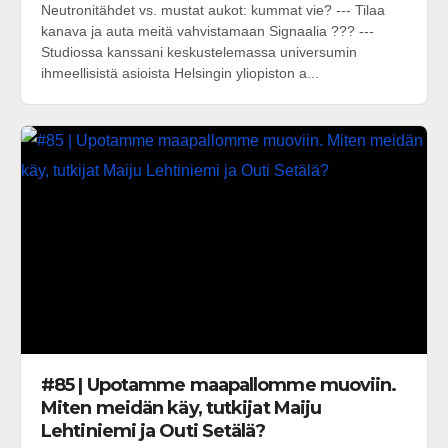
Neutronitähdet vs. mustat aukot: kummat vie? --- Tilaa
kanava ja auta meitä vahvistamaan Signaalia ??? ---
Studiossa kanssani keskustelemassa universumin
ihmeellisistä asioista Helsingin yliopiston a...
#85 | Upotamme maapallomme muoviin.
Miten meidän käy, tutkijat Maiju
Lehtiniemi ja Outi Setälä?