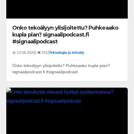
Onko tekoälyyn ylisijoitettu? Puhkeaako
kupla pian? signaalipodcast.fi
#signaalipodcast
📅 13.06.2026
| 👁️ 251
|
Teknologia ja tekoäly
Onko tekoälyyn ylisijoitettu? Puhkeaako kupla pian?
signaalipodcast.fi #signaalipodcast