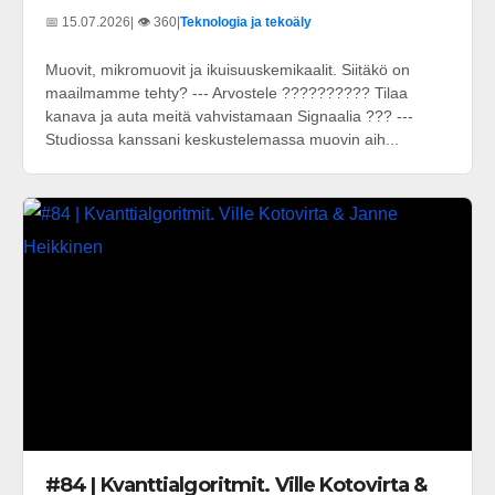
📅 15.07.2026
| 👁️ 360
|
Teknologia ja tekoäly
Muovit, mikromuovit ja ikuisuuskemikaalit. Siitäkö on
maailmamme tehty? --- Arvostele ?????????? Tilaa
kanava ja auta meitä vahvistamaan Signaalia ??? ---
Studiossa kanssani keskustelemassa muovin aih...
#84 | Kvanttialgoritmit. Ville Kotovirta &