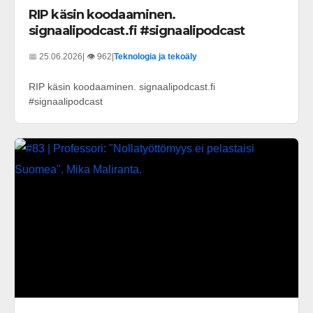
RIP käsin koodaaminen.
signaalipodcast.fi #signaalipodcast
📅 25.06.2026
| 👁️ 962
|
Teknologia ja tekoäly
RIP käsin koodaaminen. signaalipodcast.fi
#signaalipodcast