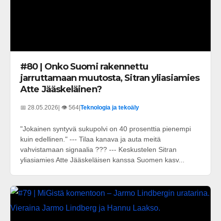
#80 | Onko Suomi rakennettu
jarruttamaan muutosta, Sitran yliasiamies
Atte Jääskeläinen?
📅 28.05.2026
| 👁️ 564
|
Teknologia ja tekoäly
"Jokainen syntyvä sukupolvi on 40 prosenttia pienempi
kuin edellinen." --- Tilaa kanava ja auta meitä
vahvistamaan signaalia ??? --- Keskustelen Sitran
yliasiamies Atte Jääskeläisen kanssa Suomen kasv...