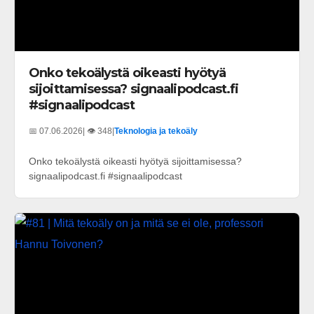
Onko tekoälystä oikeasti hyötyä
sijoittamisessa? signaalipodcast.fi
#signaalipodcast
📅 07.06.2026
| 👁️ 348
|
Teknologia ja tekoäly
Onko tekoälystä oikeasti hyötyä sijoittamisessa?
signaalipodcast.fi #signaalipodcast