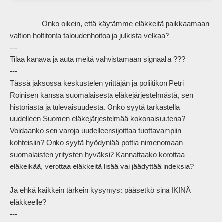
                Onko oikein, että käytämme eläkkeitä paikkaamaan 
valtion holtitonta taloudenhoitoa ja julkista velkaa? 

---

Tilaa kanava ja auta meitä vahvistamaan signaalia ???

---

Tässä jaksossa keskustelen yrittäjän ja poliitikon Petri 
Roinisen kanssa suomalaisesta eläkejärjestelmästä, sen 
historiasta ja tulevaisuudesta. Onko syytä tarkastella 
uudelleen Suomen eläkejärjestelmää kokonaisuutena? 
Voidaanko sen varoja uudelleensijoittaa tuottavampiin 
kohteisiin? Onko syytä hyödyntää pottia nimenomaan 
suomalaisten yritysten hyväksi? Kannattaako korottaa 
eläkeikää, verottaa eläkkeitä lisää vai jäädyttää indeksia?

Ja ehkä kaikkein tärkein kysymys: pääsetkö sinä IKINÄ 
eläkkeelle?

---
