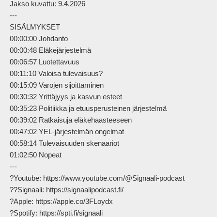
Jakso kuvattu: 9.4.2026

---

SISÄLMYKSET

00:00:00 Johdanto

00:00:48 Eläkejärjestelmä

00:06:57 Luotettavuus

00:11:10 Valoisa tulevaisuus?

00:15:09 Varojen sijoittaminen

00:30:32 Yrittäjyys ja kasvun esteet

00:35:23 Politiikka ja etuusperusteinen järjestelmä

00:39:02 Ratkaisuja eläkehaasteeseen

00:47:02 YEL-järjestelmän ongelmat

00:58:14 Tulevaisuuden skenaariot

01:02:50 Nopeat

---

?Youtube: https://www.youtube.com/@Signaali-podcast

??Signaali: https://signaalipodcast.fi/

?Apple: https://apple.co/3FLoydx

?Spotify: https://spti.fi/signaali
