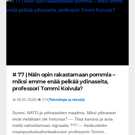
# 77 | Näin opin rakastamaan pommia –
miksi emme enää pelkää ydinaseita,
professori Tommi Koivula?
📅 08.05.2026
| 👁️ 374
|
Teknologia ja tekoäly
Suomi, NATO ja ydinaseiden maailma. Miksi ydinaseet
eivät vieläkään ole historiaa? --- Tilaa kanava ja auta
meitä vahvistamaan signaalia ??? --- Keskustelen
maanpuolustuskorkeakoulun professorin Tommi...