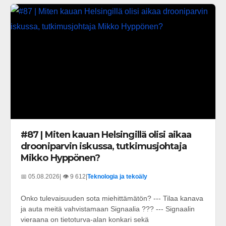
#87 | Miten kauan Helsingillä olisi aikaa
drooniparvin iskussa, tutkimusjohtaja
Mikko Hyppönen?
📅 05.08.2026
| 👁️ 9 612
|
Teknologia ja tekoäly
Onko tulevaisuuden sota miehittämätön? --- Tilaa kanava
ja auta meitä vahvistamaan Signaalia ??? --- Signaalin
vieraana on tietoturva-alan konkari sekä