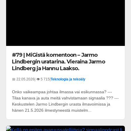
#79 | MiGistä komentoon – Jarmo
Lindbergin uratarina. Vieraina Jarmo
Lindberg ja Hannu Laakso.
📅 22.05.2026
| 👁️ 5 715
|
Teknologia ja tekoäly
Onko vaikeampaa johtaa ilmassa vai esikunnassa? ---
Tilaa kanava ja auta meitä vahvistamaan signaalia ??? ---
Keskustelen Jarmo Lindbergin urasta ilmavoimissa ja
hänen 21.5.2026 ilmestyneestä muistelm...