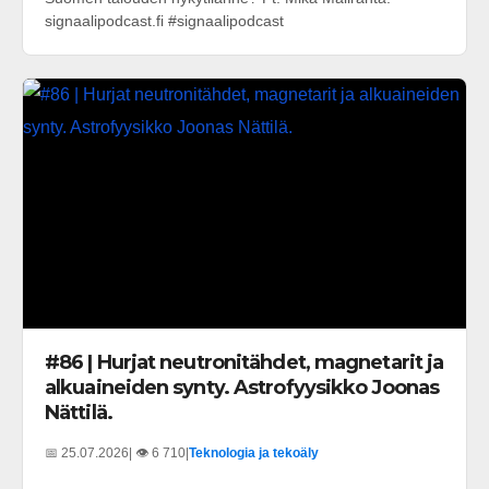
signaalipodcast.fi #signaalipodcast
#86 | Hurjat neutronitähdet, magnetarit ja
alkuaineiden synty. Astrofyysikko Joonas
Nättilä.
📅 25.07.2026
| 👁️ 6 710
|
Teknologia ja tekoäly