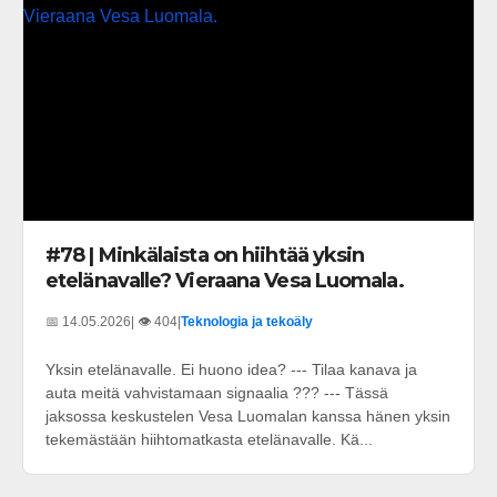
#78 | Minkälaista on hiihtää yksin
etelänavalle? Vieraana Vesa Luomala.
📅 14.05.2026
| 👁️ 404
|
Teknologia ja tekoäly
Yksin etelänavalle. Ei huono idea? --- Tilaa kanava ja
auta meitä vahvistamaan signaalia ??? --- Tässä
jaksossa keskustelen Vesa Luomalan kanssa hänen yksin
tekemästään hiihtomatkasta etelänavalle. Kä...