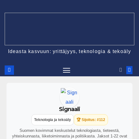
Ideasta kasvuun: yrittäjyys, teknologia & tekoäly
Signaali
Teknologia ja tekoäly
🏆 Sijoitus: #112
Suomen kovimmat keskustelut teknologiasta, tieteestä,
yhteiskunnasta, liiketoiminnasta ja politiikasta. Jaksot 1-22 ovat