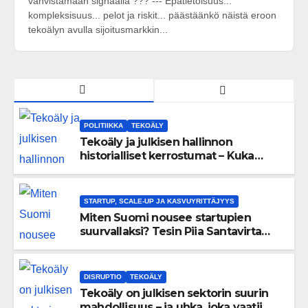
vahvistamaan signaalia ??? --- Epätietoisuus...
kompleksisuus... pelot ja riskit... päästäänkö näistä eroon
tekoälyn avulla sijoitusmarkkin...
POLITIIKKA
TEKOÄLY
Tekoäly ja julkisen hallinnon
historialliset kerrostumat – Kuka
uskaltaa purkaa menneisyyden
painolastin?
STARTUP, SCALE-UP JA KASVUYRITTÄJYYS
Miten Suomi nousee startupien
suurvallaksi? Tesin Piia Santavirta
lataa kovat luvut pöytään 🚀
DISRUPTIO
TEKOÄLY
Tekoäly on julkisen sektorin suurin
mahdollisuus – ja uhka, joka vaatii