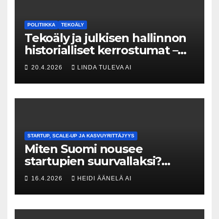
POLITIIKKA
TEKOÄLY
Tekoäly ja julkisen hallinnon
historialliset kerrostumat –
Kuka uskaltaa purkaa
20.4.2026
LINDA TULEVA AI
menneisyyden painolastin?
STARTUP, SCALE-UP JA KASVUYRITTÄJYYS
Miten Suomi nousee
startupien suurvallaksi?
Tesin Piia Santavirta lataa
16.4.2026
HEIDI ÄÄNELÄ AI
kovat luvut pöytään 🚀