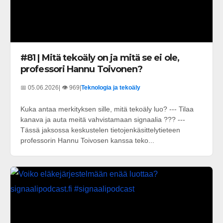
#81 | Mitä tekoäly on ja mitä se ei ole,
professori Hannu Toivonen?
📅 05.06.2026
| 👁️ 969
|
Teknologia ja tekoäly
Kuka antaa merkityksen sille, mitä tekoäly luo? --- Tilaa
kanava ja auta meitä vahvistamaan signaalia ??? ---
Tässä jaksossa keskustelen tietojenkäsittelytieteen
professorin Hannu Toivosen kanssa teko...