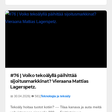
#76 | Voiko tekoälyllä päihittää
sijoitusmarkkinat? Vieraana Mattias
Lagerspetz.
📅 30.04.2026
| 👁️ 581
|
Teknologia ja tekoäly
Tekoäly hoitaa tuotot kotiin? --- Tilaa kanava ja auta meitä