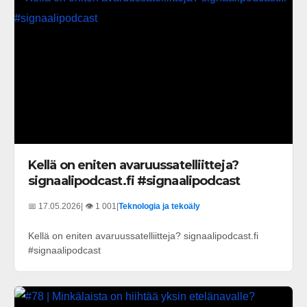
Kellä on eniten avaruussatelliitteja?
signaalipodcast.fi #signaalipodcast
📅 17.05.2026
| 👁️ 1 001
|
Teknologia ja tekoäly
Kellä on eniten avaruussatelliitteja? signaalipodcast.fi
#signaalipodcast