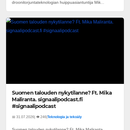
droonitorjuntateknologian huippuasiantuntija Mik...
Suomen talouden nykytilanne? Ft. Mika
Maliranta. signaalipodcast.fi
#signaalipodcast
📅 31.07.2026
| 👁️ 246
|
Teknologia ja tekoäly
Suomen talouden nykytilanne? Ft. Mika Maliranta.