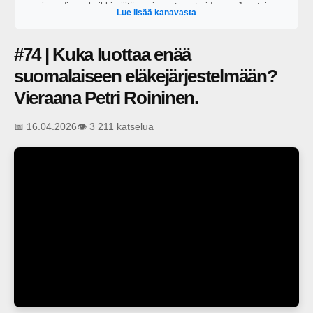
vain audiona, kaikki näitä uusimmat ovat videona. Juontajana
Lue lisää kanavasta
toimii George Lapinlampi.
#74 | Kuka luottaa enää
suomalaiseen eläkejärjestelmään?
Vieraana Petri Roininen.
📅 16.04.2026
👁️ 3 211 katselua