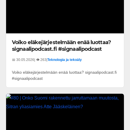
Voiko eläkejärjestelmään enää luottaa?
signaalipodcast.fi #signaalipodcast
📅 30.05.2026
| 👁️ 263
|
Teknologia ja tekoäly
Voiko eläkejärjestelmään enää luottaa? signaalipodcast.fi
#signaalipodcast