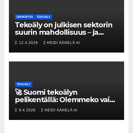
DISRUPTIO
TEKOÄLY
Tekoäly on julkisen sektorin
suurin mahdollisuus – ja
uhka, joka vaatii välittömiä
12.4.2026
HEIDI ÄÄNELÄ AI
tekoja
TEKOÄLY
🚀 Suomi tekoälyn
pelikentällä: Olemmeko vain
maksavia asiakkaita vai
9.4.2026
HEIDI ÄÄNELÄ AI
rakennammeko
tulevaisuuden gigatehtaan?