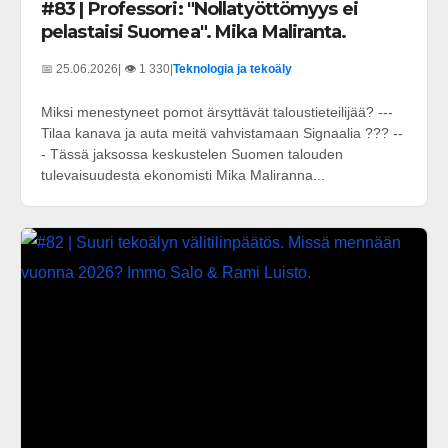
#83 | Professori: "Nollatyöttömyys ei
pelastaisi Suomea". Mika Maliranta.
📅 25.06.2026
| 👁️ 1 330
|
Teknologia ja tekoäly
Miksi menestyneet pomot ärsyttävät taloustieteilijää? ---
Tilaa kanava ja auta meitä vahvistamaan Signaalia ??? --
- Tässä jaksossa keskustelen Suomen talouden
tulevaisuudesta ekonomisti Mika Maliranna...