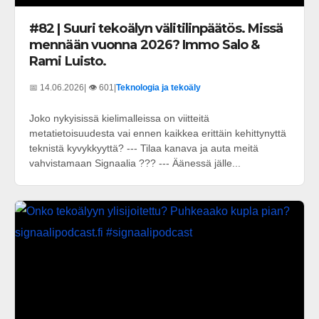
#82 | Suuri tekoälyn välitilinpäätös. Missä
mennään vuonna 2026? Immo Salo &
Rami Luisto.
📅 14.06.2026
| 👁️ 601
|
Teknologia ja tekoäly
Joko nykyisissä kielimalleissa on viitteitä
metatietoisuudesta vai ennen kaikkea erittäin kehittynyttä
teknistä kyvykkyyttä? --- Tilaa kanava ja auta meitä
vahvistamaan Signaalia ??? --- Äänessä jälle...