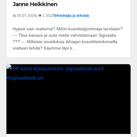
Janne Heikkinen
📅 05.07.2026
| 👁️ 1 352
|
Teknologia ja tekoäly
Hypeä vain realismia? Mihin kvanttialgoritmeja tarvitaan?
--- Tilaa kanava ja auta meitä vahvistamaan Signaalia
??? --- Millaisia sovelluksia lähiajan kvanttitietokoneilla
voidaan tehdä? Käymme läpi k...