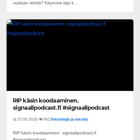
voidaan tehdä? Käymme läpi k...
RIP käsin koodaaminen.
signaalipodcast.fi #signaalipodcast
📅 25.06.2026
| 👁️ 962
|
Teknologia ja tekoäly
RIP käsin koodaaminen. signaalipodcast.fi
#signaalipodcast