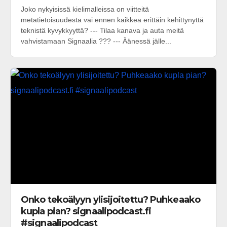
Joko nykyisissä kielimalleissa on viitteitä
metatietoisuudesta vai ennen kaikkea erittäin kehittynyttä
teknistä kyvykkyyttä? --- Tilaa kanava ja auta meitä
vahvistamaan Signaalia ??? --- Äänessä jälle...
Onko tekoälyyn ylisijoitettu? Puhkeaako
kupla pian? signaalipodcast.fi
#signaalipodcast