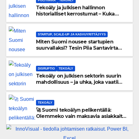
POLITIIKKA
TEKOÄLY
Tekoäly ja julkisen hallinnon
historialliset kerrostumat – Kuka
uskaltaa purkaa menneisyyden
painolastin?
STARTUP, SCALE-UP JA KASVUYRITTÄJYYS
Miten Suomi nousee startupien
suurvallaksi? Tesin Piia Santavirta
lataa kovat luvut pöytään 🚀
DISRUPTIO
TEKOÄLY
Tekoäly on julkisen sektorin suurin
mahdollisuus – ja uhka, joka vaatii
välittömiä tekoja
TEKOÄLY
🚀 Suomi tekoälyn pelikentällä:
Olemmeko vain maksavia asiakkaita
vai rakennammeko tulevaisuuden
gigatehtaan?