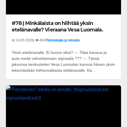
#78 | Minkälaista on hiihtää yksin
etelänavalle? Vieraana Vesa Luomala.
📅 14.05.2026
| 👁️ 404
|
Teknologia ja tekoäly
Yksin etelänavalle. Ei huono idea? --- Tilaa kanava ja
auta meitä vahvistamaan signaalia ??? --- Tässä
jaksossa keskustelen Vesa Luomalan kanssa hänen yksin
tekemästään hiihtomatkasta etelänavalle. Kä...