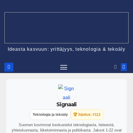
Ideasta kasvuun: yrittäjyys, teknologia & tekoäly
Signaali
Teknologia ja tekoäly
🏆 Sijoitus: #112
Suomen kovimmat keskustelut teknologiasta, tieteestä,
yhteiskunnasta, liiketoiminnasta ja politiikasta. Jaksot 1-22 ovat