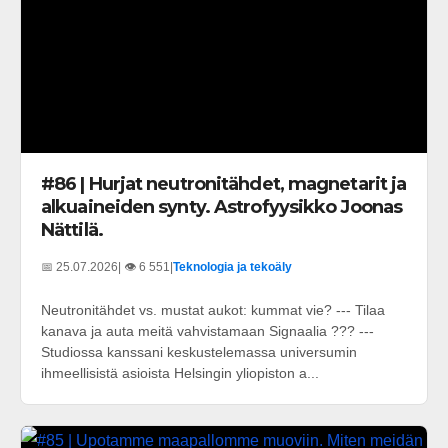
#86 | Hurjat neutronitähdet, magnetarit ja
alkuaineiden synty. Astrofyysikko Joonas
Nättilä.
📅 25.07.2026
| 👁️ 6 551
|
Teknologia ja tekoäly
Neutronitähdet vs. mustat aukot: kummat vie? --- Tilaa
kanava ja auta meitä vahvistamaan Signaalia ??? ---
Studiossa kanssani keskustelemassa universumin
ihmeellisistä asioista Helsingin yliopiston a...