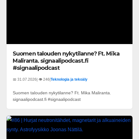
Suomen talouden nykytilanne? Ft. Mika
Maliranta. signaalipodcast.fi
#signaalipodcast
📅 31.07.2026
| 👁️ 246
|
Teknologia ja tekoäly
Suomen talouden nykytilanne? Ft. Mika Maliranta.
signaalipodcast.fi #signaalipodcast