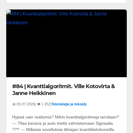
#84 | Kvanttialgoritmit. Ville Kotovirta &
Janne Heikkinen
📅 05.07.2026
| 👁️ 1 352
|
Teknologia ja tekoäly
Hypeä vain realismia? Mihin kvanttialgoritmeja tarvitaan?
--- Tilaa kanava ja auta meitä vahvistamaan Signaalia
??? --- Millaisia sovelluksia lähiajan kvanttitietokoneilla