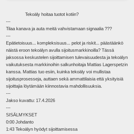
                Tekoäly hoitaa tuotot kotiin?

---

Tilaa kanava ja auta meitä vahvistamaan signaalia ???

---

Epätietoisuus... kompleksisuus... pelot ja riskit... päästäänkö 
näistä eroon tekoälyn avulla sijoitusmarkkinoilla? Tässä 
jaksossa keskustelen sijoittamisen tulevaisuudesta ja tekoälyn 
vaikutuksesta markkinoihin salkunhoitaja Mattias Lagerspetzin 
kanssa. Mattias tuo esiin, kuinka tekoäly voi mullistaa 
sijoitusprosesseja, auttaen sekä ammattilaisia että yksityisiä 
sijoittajia löytämään kiinnostavia mahdollisuuksia.

---

Jakso kuvattu: 17.4.2026

---

SISÄLMYKSET

0:00 Johdanto

1:43 Tekoälyn hyödyt sijoittamisessa
