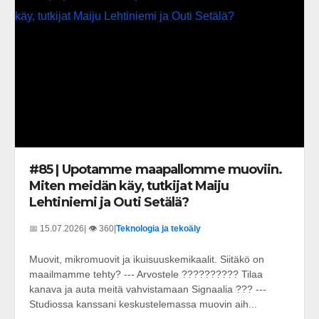
#85 | Upotamme maapallomme muoviin.
Miten meidän käy, tutkijat Maiju
Lehtiniemi ja Outi Setälä?
📅 15.07.2026
| 👁️ 360
|
Teknologia ja tekoäly
Muovit, mikromuovit ja ikuisuuskemikaalit. Siitäkö on
maailmamme tehty? --- Arvostele ?????????? Tilaa
kanava ja auta meitä vahvistamaan Signaalia ??? ---
Studiossa kanssani keskustelemassa muovin aih...