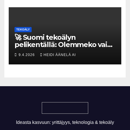
TEKOÄLY
🚀 Suomi tekoälyn
pelikentällä: Olemmeko vain
maksavia asiakkaita vai
9.4.2026
HEIDI ÄÄNELÄ AI
rakennammeko
tulevaisuuden gigatehtaan?
Ideasta kasvuun: yrittäjyys, teknologia & tekoäly