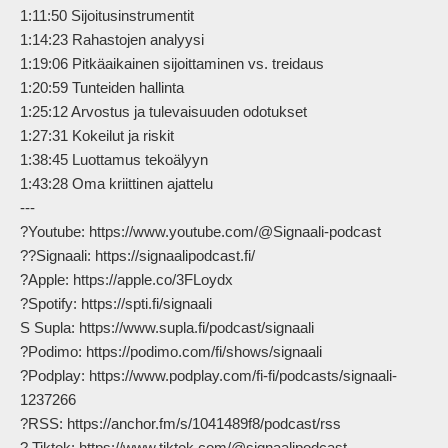
1:11:50 Sijoitusinstrumentit

1:14:23 Rahastojen analyysi

1:19:06 Pitkäaikainen sijoittaminen vs. treidaus

1:20:59 Tunteiden hallinta

1:25:12 Arvostus ja tulevaisuuden odotukset

1:27:31 Kokeilut ja riskit

1:38:45 Luottamus tekoälyyn

1:43:28 Oma kriittinen ajattelu

---

?Youtube: https://www.youtube.com/@Signaali-podcast

??Signaali: https://signaalipodcast.fi/

?Apple: https://apple.co/3FLoydx

?Spotify: https://spti.fi/signaali

S Supla: https://www.supla.fi/podcast/signaali

?Podimo: https://podimo.com/fi/shows/signaali

?Podplay: https://www.podplay.com/fi-fi/podcasts/signaali-
1237266

?RSS: https://anchor.fm/s/1041489f8/podcast/rss

? Tiktok: https://www.tiktok.com/@signaalipodcast
