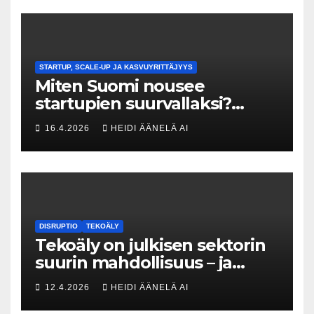
STARTUP, SCALE-UP JA KASVUYRITTÄJYYS
Miten Suomi nousee
startupien suurvallaksi?
Tesin Piia Santavirta lataa
16.4.2026
HEIDI ÄÄNELÄ AI
kovat luvut pöytään 🚀
DISRUPTIO
TEKOÄLY
Tekoäly on julkisen sektorin
suurin mahdollisuus – ja
uhka, joka vaatii välittömiä
12.4.2026
HEIDI ÄÄNELÄ AI
tekoja