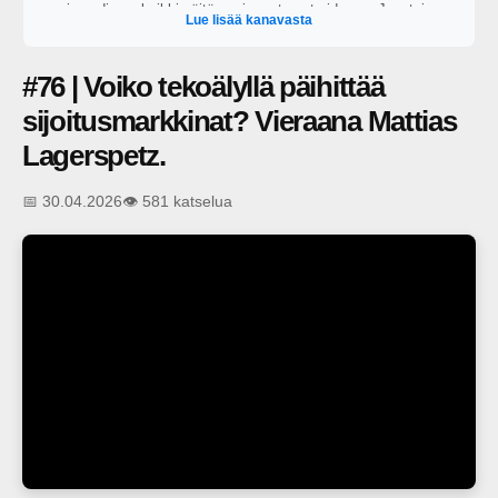
vain audiona, kaikki näitä uusimmat ovat videona. Juontajana
Lue lisää kanavasta
toimii George Lapinlampi.
#76 | Voiko tekoälyllä päihittää
sijoitusmarkkinat? Vieraana Mattias
Lagerspetz.
📅 30.04.2026
👁️ 581 katselua