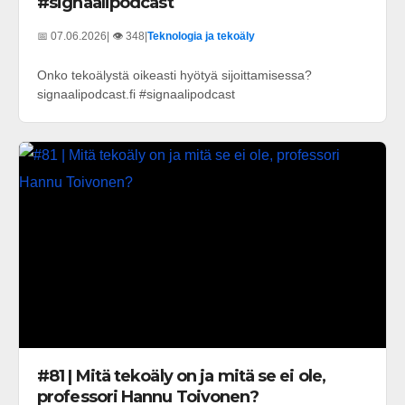
#signaalipodcast
📅 07.06.2026
| 👁️ 348
|
Teknologia ja tekoäly
Onko tekoälystä oikeasti hyötyä sijoittamisessa?
signaalipodcast.fi #signaalipodcast
#81 | Mitä tekoäly on ja mitä se ei ole,
professori Hannu Toivonen?