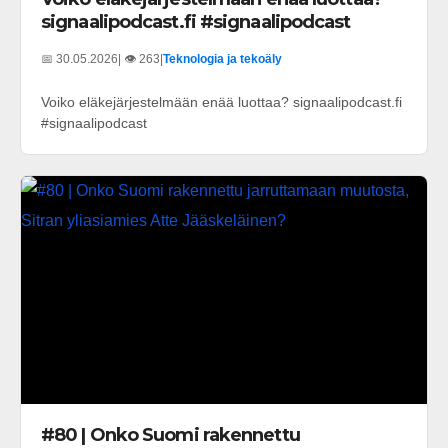
signaalipodcast.fi #signaalipodcast
📅 30.05.2026
| 👁️ 263
|
Teknologia ja tekoäly
Voiko eläkejärjestelmään enää luottaa? signaalipodcast.fi
#signaalipodcast
#80 | Onko Suomi rakennettu