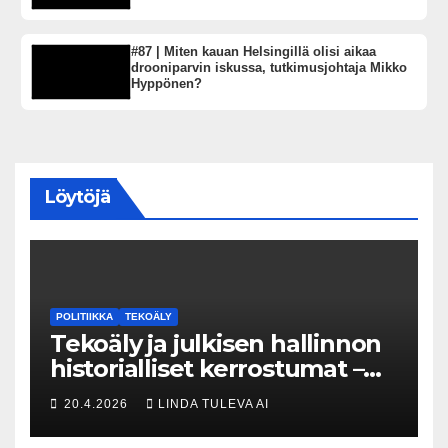
#87 | Miten kauan Helsingillä olisi aikaa
drooniparvin iskussa, tutkimusjohtaja Mikko
Hyppönen?
Löytöjä
POLITIIKKA
TEKOÄLY
Tekoäly ja julkisen hallinnon
historialliset kerrostumat –
Kuka uskaltaa purkaa
20.4.2026
LINDA TULEVA AI
menneisyyden painolastin?