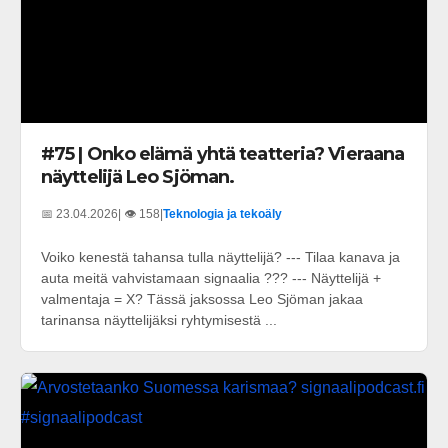
#75 | Onko elämä yhtä teatteria? Vieraana
näyttelijä Leo Sjöman.
📅 23.04.2026
| 👁️ 158
|
Teknologia ja tekoäly
Voiko kenestä tahansa tulla näyttelijä? --- Tilaa kanava ja
auta meitä vahvistamaan signaalia ??? --- Näyttelijä +
valmentaja = X? Tässä jaksossa Leo Sjöman jakaa
tarinansa näyttelijäksi ryhtymisestä ...