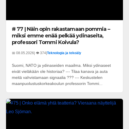
# 77 | Näin opin rakastamaan pommia –
miksi emme enää pelkää ydinaseita,
professori Tommi Koivula?
📅 08.05.2026
| 👁️ 374
|
Teknologia ja tekoäly
Suomi, NATO ja ydinaseiden maailma. Miksi ydinaseet
eivät vieläkään ole historiaa? --- Tilaa kanava ja auta
meitä vahvistamaan signaalia ??? --- Keskustelen
maanpuolustuskorkeakoulun professorin Tommi...