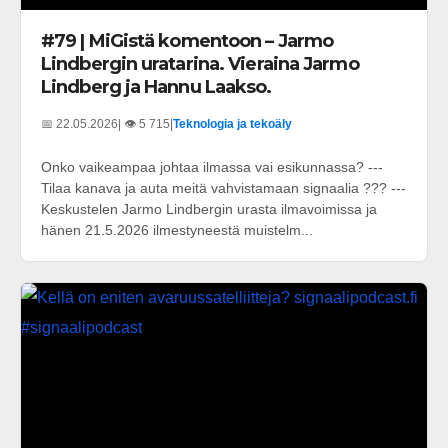
#79 | MiGistä komentoon – Jarmo
Lindbergin uratarina. Vieraina Jarmo
Lindberg ja Hannu Laakso.
📅 22.05.2026
| 👁️ 5 715
|
Teknologia ja tekoäly
Onko vaikeampaa johtaa ilmassa vai esikunnassa? ---
Tilaa kanava ja auta meitä vahvistamaan signaalia ??? ---
Keskustelen Jarmo Lindbergin urasta ilmavoimissa ja
hänen 21.5.2026 ilmestyneestä muistelm...