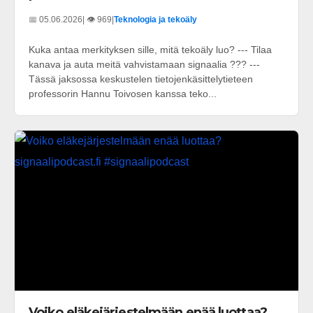
📅 05.06.2026
| 👁️ 969
|
Teknologia ja tekoäly
Kuka antaa merkityksen sille, mitä tekoäly luo? --- Tilaa
kanava ja auta meitä vahvistamaan signaalia ??? ---
Tässä jaksossa keskustelen tietojenkäsittelytieteen
professorin Hannu Toivosen kanssa teko...
Voiko eläkejärjestelmään enää luottaa?