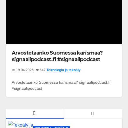
Arvostetaanko Suomessa karismaa?
signaalipodcast.fi #signaalipodcast
📅 19.04.2026
| 👁️ 647
|
Teknologia ja tekoäly
Arvostetaanko Suomessa karismaa? signaalipodcast.fi
#signaalipodcast