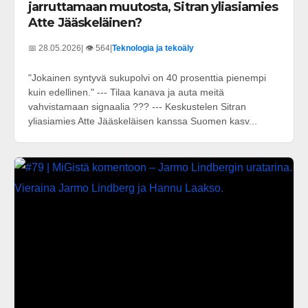
jarruttamaan muutosta, Sitran yliasiamies
Atte Jääskeläinen?
📅 28.05.2026
| 👁️ 564
|
Teknologia ja tekoäly
"Jokainen syntyvä sukupolvi on 40 prosenttia pienempi
kuin edellinen." --- Tilaa kanava ja auta meitä
vahvistamaan signaalia ??? --- Keskustelen Sitran
yliasiamies Atte Jääskeläisen kanssa Suomen kasv...