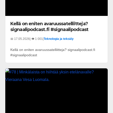
Kellä on eniten avaruussatelliitteja?
signaalipodcast.fi #signaalipodcast
📅 17.05.2026
| 👁️ 1 001
|
Teknologia ja tekoäly
Kellä on eniten avaruussatelliitteja? signaalipodcast.fi
#signaalipodcast