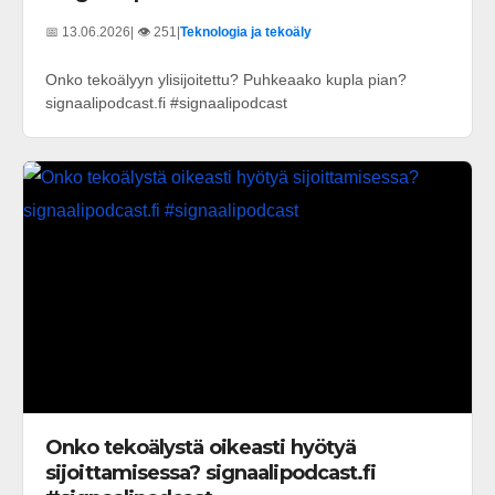
📅 13.06.2026
| 👁️ 251
|
Teknologia ja tekoäly
Onko tekoälyyn ylisijoitettu? Puhkeaako kupla pian?
signaalipodcast.fi #signaalipodcast
Onko tekoälystä oikeasti hyötyä
sijoittamisessa? signaalipodcast.fi