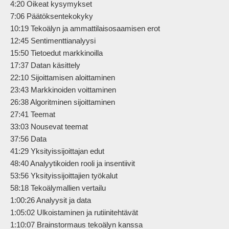
4:20 Oikeat kysymykset

7:06 Päätöksentekokyky

10:19 Tekoälyn ja ammattilaisosaamisen erot

12:45 Sentimenttianalyysi

15:50 Tietoedut markkinoilla

17:37 Datan käsittely

22:10 Sijoittamisen aloittaminen

23:43 Markkinoiden voittaminen

26:38 Algoritminen sijoittaminen

27:41 Teemat

33:03 Nousevat teemat

37:56 Data 

41:29 Yksityissijoittajan edut

48:40 Analyytikoiden rooli ja insentiivit

53:56 Yksityissijoittajien työkalut

58:18 Tekoälymallien vertailu

1:00:26 Analyysit ja data

1:05:02 Ulkoistaminen ja rutiinitehtävät

1:10:07 Brainstormaus tekoälyn kanssa
