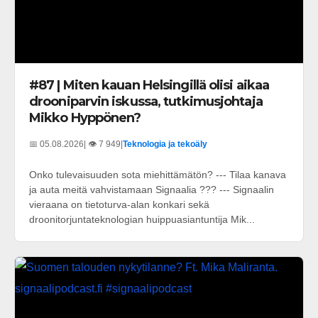
#87 | Miten kauan Helsingillä olisi aikaa
drooniparvin iskussa, tutkimusjohtaja
Mikko Hyppönen?
📅 05.08.2026
| 👁️ 7 949
|
Teknologia ja tekoäly
Onko tulevaisuuden sota miehittämätön? --- Tilaa kanava
ja auta meitä vahvistamaan Signaalia ??? --- Signaalin
vieraana on tietoturva-alan konkari sekä
droonitorjuntateknologian huippuasiantuntija Mik...