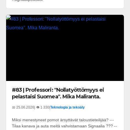
#83 | Professori: "Nollatyöttömyys ei
pelastaisi Suomea". Mika Maliranta.
📅 25.06.2026
| 👁️ 1 330
|
Teknologia ja tekoäly
Miksi menestyneet pomot ärsyttävät taloustieteilijää? ---
Tilaa kanava ja auta meitä vahvistamaan Signaalia ??? --