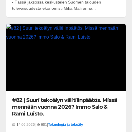
- Tässä jaksossa keskustelen Suomen talouden
tulevaisuudesta ekonomisti Mika Maliranna...
#82 | Suuri tekoälyn välitilinpäätös. Missä
mennään vuonna 2026? Immo Salo &
Rami Luisto.
📅 14.06.2026
| 👁️ 601
|
Teknologia ja tekoäly