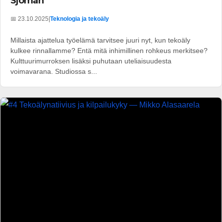
Sjöman
📅 23.10.2025
|
Teknologia ja tekoäly
Millaista ajattelua työelämä tarvitsee juuri nyt, kun tekoäly
kulkee rinnallamme? Entä mitä inhimillinen rohkeus merkitsee?
Kulttuurimurroksen lisäksi puhutaan uteliaisuudesta
voimavarana. Studiossa s...