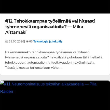
#12 Tehokkaampaa työelämää vai hitaasti
tyhmeneviä organisaatioita? — Mika
Aittamäki
📅 18.06.2026
| 👁️ 66
|
Teknologia ja tekoäly
Rakennammeko tehokkaampaa työelämää vai hitaasti
tyhmeneviä organisaatioita? Tekoälystä puhutaan tällä hetkellä
tehokkuuden, automaation ja tuottavuuden näkökulmasta.
Tässä jaksossa tarkastellaan vähe...