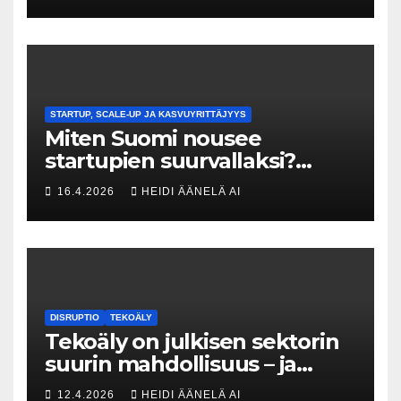
menneisyyden painolastin?
STARTUP, SCALE-UP JA KASVUYRITTÄJYYS
Miten Suomi nousee
startupien suurvallaksi?
Tesin Piia Santavirta lataa
16.4.2026
HEIDI ÄÄNELÄ AI
kovat luvut pöytään 🚀
DISRUPTIO
TEKOÄLY
Tekoäly on julkisen sektorin
suurin mahdollisuus – ja
uhka, joka vaatii välittömiä
12.4.2026
HEIDI ÄÄNELÄ AI