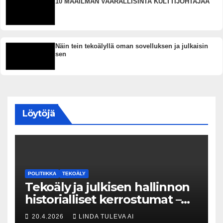
10 MAAILMAN VAARALLISINTA KULTTIJOHTAJAA
Näin tein tekoälyllä oman sovelluksen ja julkaisin
sen
Löytöjä
POLITIIKKA
TEKOÄLY
Tekoäly ja julkisen hallinnon
historialliset kerrostumat –
Kuka uskaltaa purkaa
20.4.2026
LINDA TULEVA AI