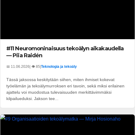
#11 Neuromoninaisuus tekoälyn aikakaudella
— Piia Raidén
📅 11.06.2026
| 👁️ 85
|
Teknologia ja tekoäly
Tässä jaksossa keskitytään siihen, miten ihmiset kokevat
työelämän ja tekoälymurroksen eri tavoin, sekä miksi erilainen
ajattelu voi muodostua tulevaisuuden merkittävimmäksi
kilpailueduksi. Jakson tee...