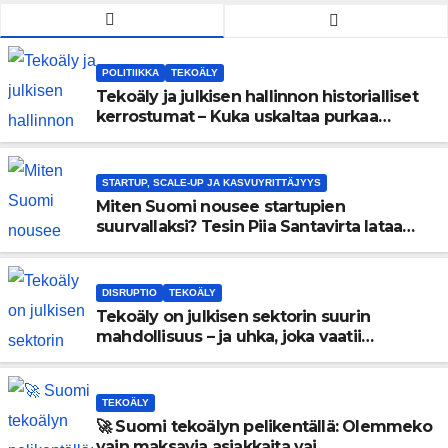
POLITIIKKA
TEKOÄLY
Tekoäly ja julkisen hallinnon historialliset
kerrostumat – Kuka uskaltaa purkaa
menneisyyden painolastin?
STARTUP, SCALE-UP JA KASVUYRITTÄJYYS
Miten Suomi nousee startupien
suurvallaksi? Tesin Piia Santavirta lataa
kovat luvut pöytään 🚀
DISRUPTIO
TEKOÄLY
Tekoäly on julkisen sektorin suurin
mahdollisuus – ja uhka, joka vaatii
välittömiä tekoja
TEKOÄLY
🚀 Suomi tekoälyn pelikentällä: Olemmeko
vain maksavia asiakkaita vai