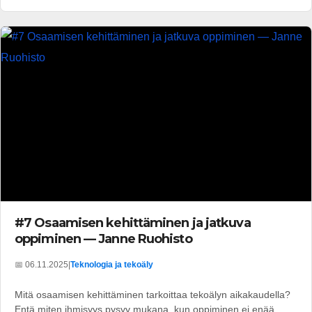
#7 Osaamisen kehittäminen ja jatkuva
oppiminen — Janne Ruohisto
📅 06.11.2025
|
Teknologia ja tekoäly
Mitä osaamisen kehittäminen tarkoittaa tekoälyn aikakaudella?
Entä miten ihmisyys pysyy mukana, kun oppiminen ei enää