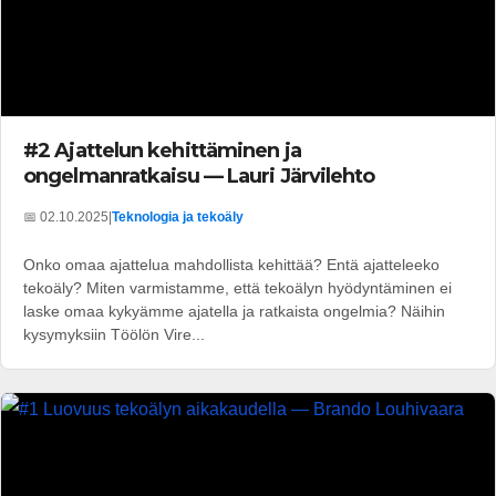
#2 Ajattelun kehittäminen ja
ongelmanratkaisu — Lauri Järvilehto
📅 02.10.2025
|
Teknologia ja tekoäly
Onko omaa ajattelua mahdollista kehittää? Entä ajatteleeko
tekoäly? Miten varmistamme, että tekoälyn hyödyntäminen ei
laske omaa kykyämme ajatella ja ratkaista ongelmia? Näihin
kysymyksiin Töölön Vire...