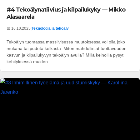
#4 Tekoälynatiivius ja kilpailukyky — Mikko
Alasaarela
📅 16.10.2025
|
Teknologia ja tekoäly
Tekoälyn tuomassa massiivisessa muutoksessa voi olla joko
mukana tai pudota kelkasta. Miten mahdollistat tuottavuuden
kasvun ja kilpailukyvyn tekoälyn avulla? Millä keinoilla pysyt
kehityksessä muiden...