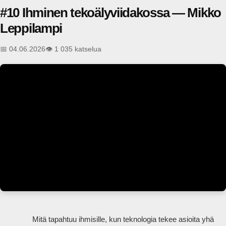
#10 Ihminen tekoälyviidakossa — Mikko
Leppilampi
📅 04.06.2026
👁️ 1 035 katselua
                Mitä tapahtuu ihmisille, kun teknologia tekee asioita yhä 