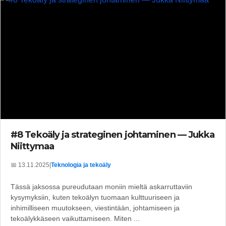
#8 Tekoäly ja strateginen johtaminen — Jukka
Niittymaa
📅 13.11.2025
|
Teknologia ja tekoäly
Tässä jaksossa pureudutaan moniin mieltä askarruttaviin
kysymyksiin, kuten tekoälyn tuomaan kulttuuriseen ja
inhimilliseen muutokseen, viestintään, johtamiseen ja
tekoälykkäseen vaikuttamiseen. Miten ...