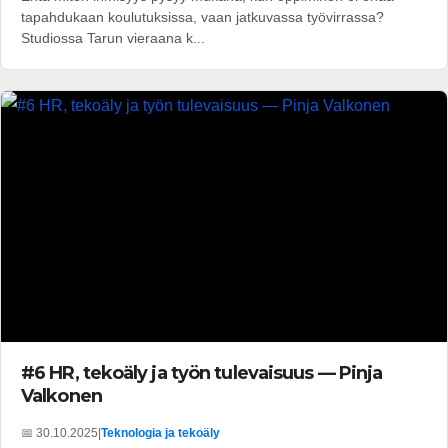
tapahdukaan koulutuksissa, vaan jatkuvassa työvirrassa?
Studiossa Tarun vieraana k...
#6 HR, tekoäly ja työn tulevaisuus — Pinja
Valkonen
📅 30.10.2025
|
Teknologia ja tekoäly