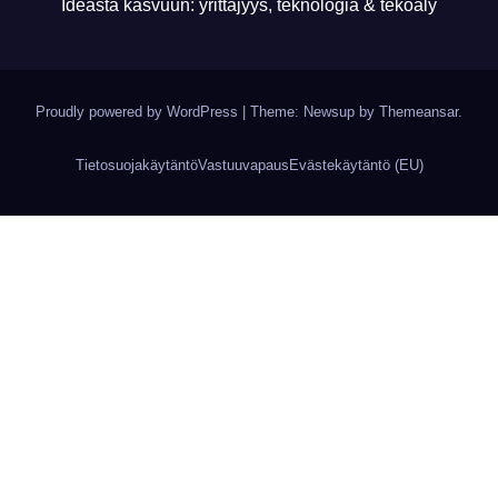
Ideasta kasvuun: yrittäjyys, teknologia & tekoäly
Proudly powered by WordPress
|
Theme: Newsup by
Themeansar
.
Tietosuojakäytäntö
Vastuuvapaus
Evästekäytäntö (EU)