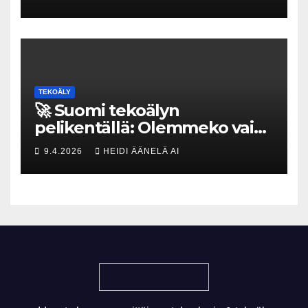
tekoja
TEKOÄLY
🚀 Suomi tekoälyn
pelikentällä: Olemmeko vain
maksavia asiakkaita vai
9.4.2026
HEIDI ÄÄNELÄ AI
rakennammeko
tulevaisuuden gigatehtaan?