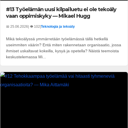
#13 Työelämän uusi kilpailuetu ei ole tekoäly
vaan oppimiskyky — Mikael Hugg
📅 25.06.2026
| 👁️ 102
|
Teknologia ja tekoäly
Mikä tekoälyssä ymmärretään työelämässä tällä hetkellä
useimmiten väärin? Entä miten rakennetaan organisaatio, jossa
ihmiset uskaltavat kokeilla, kysyä ja opetella? Näistä teemoista
keskustelemassa Mi...