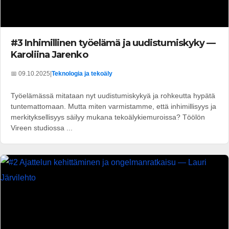
#3 Inhimillinen työelämä ja uudistumiskyky —
Karoliina Jarenko
📅 09.10.2025
|
Teknologia ja tekoäly
Työelämässä mitataan nyt uudistumiskykyä ja rohkeutta hypätä
tuntemattomaan. Mutta miten varmistamme, että inhimillisyys ja
merkityksellisyys säilyy mukana tekoälykiemuroissa? Töölön
Vireen studiossa ...