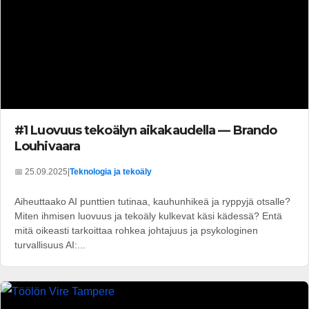
#1 Luovuus tekoälyn aikakaudella — Brando
Louhivaara
📅 25.09.2025
|
Teknologia ja tekoäly
Aiheuttaako AI punttien tutinaa, kauhunhikeä ja ryppyjä otsalle?
Miten ihmisen luovuus ja tekoäly kulkevat käsi kädessä? Entä
mitä oikeasti tarkoittaa rohkea johtajuus ja psykologinen
turvallisuus AI:...