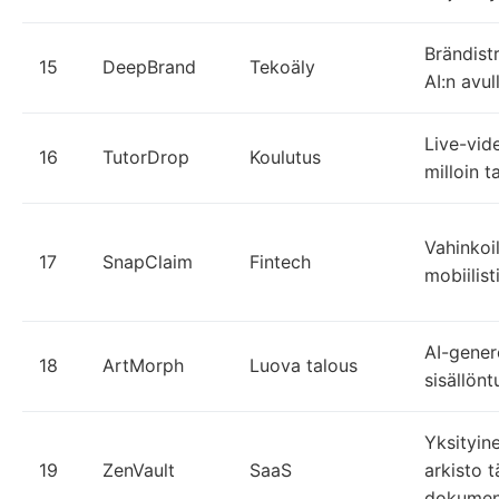
Brändist
15
DeepBrand
Tekoäly
AI:n avul
Live-vide
16
TutorDrop
Koulutus
milloin 
Vahinkoi
17
SnapClaim
Fintech
mobiilist
AI-gener
18
ArtMorph
Luova talous
sisällöntu
Yksityine
19
ZenVault
SaaS
arkisto t
dokument