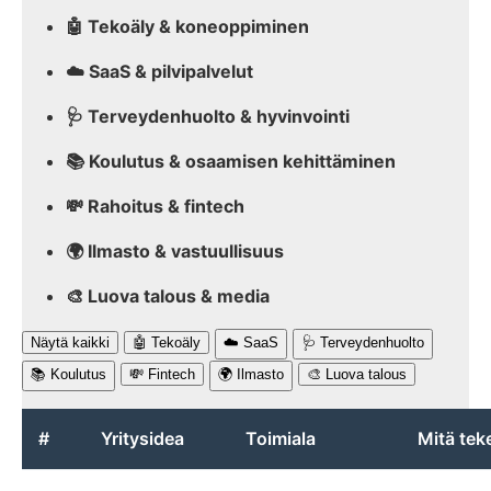
🤖 Tekoäly & koneoppiminen
☁️ SaaS & pilvipalvelut
🩺 Terveydenhuolto & hyvinvointi
📚 Koulutus & osaamisen kehittäminen
💸 Rahoitus & fintech
🌍 Ilmasto & vastuullisuus
🎨 Luova talous & media
Näytä kaikki
🤖 Tekoäly
☁️ SaaS
🩺 Terveydenhuolto
📚 Koulutus
💸 Fintech
🌍 Ilmasto
🎨 Luova talous
#
Yritysidea
Toimiala
Mitä tek