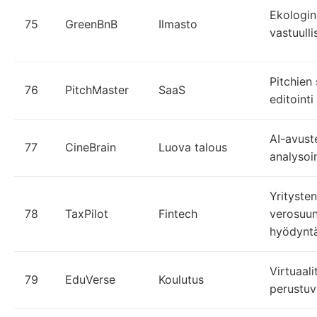
Ekologin
75
GreenBnB
Ilmasto
vastuullis
Pitchien 
76
PitchMaster
SaaS
editointi
AI-avuste
77
CineBrain
Luova talous
analysoin
Yritysten
78
TaxPilot
Fintech
verosuun
hyödyntä
Virtuaali
79
EduVerse
Koulutus
perustu