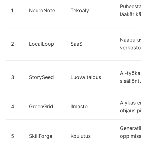
Puheesta
1
NeuroNote
Tekoäly
lääkärikä
Naapuru
2
LocalLoop
SaaS
verkosto
AI-työkalu
3
StorySeed
Luova talous
sisällöntu
Älykäs e
4
GreenGrid
Ilmasto
ohjaus p
Generati
5
SkillForge
Koulutus
oppimiss