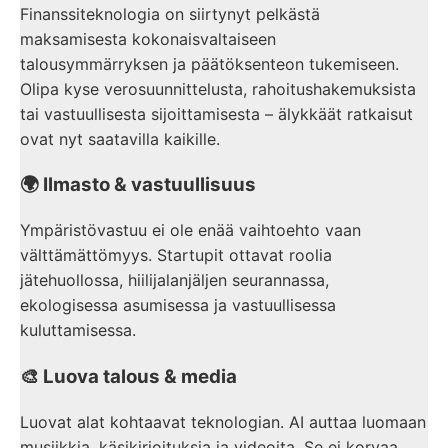
Finanssiteknologia on siirtynyt pelkästä
maksamisesta kokonaisvaltaiseen
talousymmärryksen ja päätöksenteon tukemiseen.
Olipa kyse verosuunnittelusta, rahoitushakemuksista
tai vastuullisesta sijoittamisesta – älykkäät ratkaisut
ovat nyt saatavilla kaikille.
🌍 Ilmasto & vastuullisuus
Ympäristövastuu ei ole enää vaihtoehto vaan
välttämättömyys. Startupit ottavat roolia
jätehuollossa, hiilijalanjäljen seurannassa,
ekologisessa asumisessa ja vastuullisessa
kuluttamisessa.
🎨 Luova talous & media
Luovat alat kohtaavat teknologian. AI auttaa luomaan
musiikkia, käsikirjoituksia ja videoita. Se ei korvaa