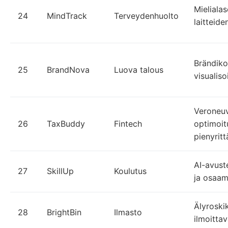
Mieliala
24
MindTrack
Terveydenhuolto
laitteide
Brändiko
25
BrandNova
Luova talous
visualiso
Veroneuv
26
TaxBuddy
Fintech
optimoit
pienyrittä
AI-avust
27
SkillUp
Koulutus
ja osaam
Älyroskik
28
BrightBin
Ilmasto
ilmoitta