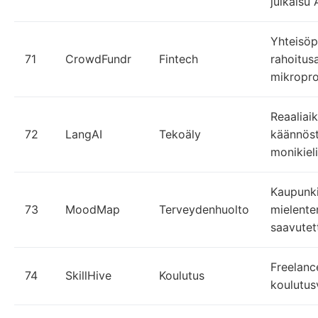
julkaisu 
Yhteisöp
71
CrowdFundr
Fintech
rahoitus
mikropro
Reaaliai
72
LangAI
Tekoäly
käännös
monikieli
Kaupunk
73
MoodMap
Terveydenhuolto
mielente
saavutet
Freelanc
74
SkillHive
Koulutus
koulutus