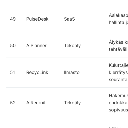
Asiakasp
49
PulseDesk
SaaS
hallinta 
Älykäs ka
50
AIPlanner
Tekoäly
tehtäväli
Kuluttaji
51
RecycLink
Ilmasto
kierräty
seuranta
Hakemust
52
AIRecruit
Tekoäly
ehdokka
sopivuus