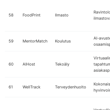
Ravintol
58
FoodPrint
Ilmasto
ilmastov
AI-avust
59
MentorMatch
Koulutus
osaamisp
Virtuaal
60
AIHost
Tekoäly
tapahtu
asiakaspa
Kokonais
61
WellTrack
Terveydenhuolto
hyvinvoi
Vastuulli