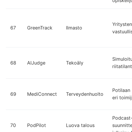
opiskelijo
Yrityste
67
GreenTrack
Ilmasto
vastuull
Simuloit
68
AIJudge
Tekoäly
riitatila
Potilaan 
69
MediConnect
Terveydenhuolto
eri toimi
Podcast-
70
PodPilot
Luova talous
suunnitte