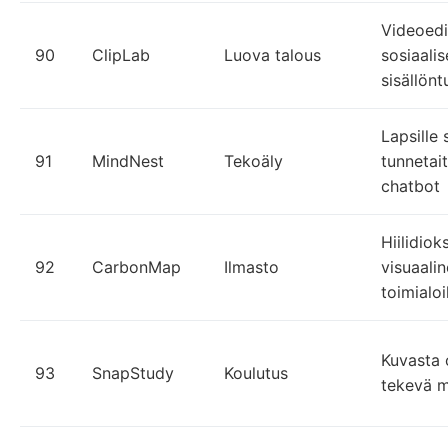
Videoedi
90
ClipLab
Luova talous
sosiaali
sisällön
Lapsille
91
MindNest
Tekoäly
tunnetai
chatbot
Hiilidiok
92
CarbonMap
Ilmasto
visuaalin
toimialoi
Kuvasta 
93
SnapStudy
Koulutus
tekevä m