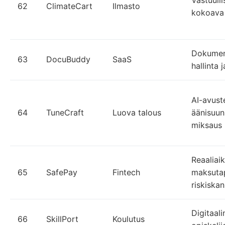
62
ClimateCart
Ilmasto
kokoava
Dokument
63
DocuBuddy
SaaS
hallinta j
AI-avust
64
TuneCraft
Luova talous
äänisuunn
miksaus
Reaaliai
65
SafePay
Fintech
maksuta
riskiska
Digitaali
66
SkillPort
Koulutus