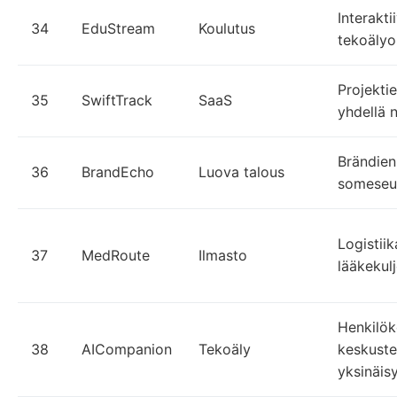
Interakti
34
EduStream
Koulutus
tekoälyo
Projekti
35
SwiftTrack
SaaS
yhdellä 
Brändien
36
BrandEcho
Luova talous
someseur
Logistii
37
MedRoute
Ilmasto
lääkekul
Henkilök
38
AICompanion
Tekoäly
keskust
yksinäis