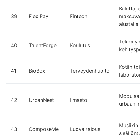
Kuluttaji
39
FlexiPay
Fintech
maksuvai
alustalla
Tekoälyn
40
TalentForge
Koulutus
kehityspo
Kotiin to
41
BioBox
Terveydenhuolto
laborato
Modulaar
42
UrbanNest
Ilmasto
urbaanii
Musiikin 
43
ComposeMe
Luova talous
sisällöntu