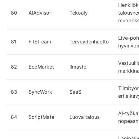
Henkilök
80
AIAdvisor
Tekoäly
talousne
muodos
Live-pohj
81
FitStream
Terveydenhuolto
hyvinvoi
Vastuull
82
EcoMarket
Ilmasto
markkin
Tiimityö
83
SyncWork
SaaS
eri aika
AI-työkal
84
ScriptMate
Luova talous
nopeaan 
Läpinäky