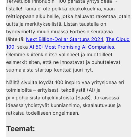
Tervetuloa Innohubin ”100 parasta yritysideaa” -
listalle! Tämä ei ole pelkkä ideakokoelma, vaan
reittioppaan alku heille, jotka haluavat rakentaa jotain
uutta ja merkityksellistä. Listan taustalla on
hyödynnetty muun muassa Forbesin seuraavia
lähteitä:
Next Billion-Dollar Startups 2024
,
The Cloud
100
, sekä
AI 50: Most Promising AI Companies
.
Olemme kuitenkin itse valinneet ja muotoilleet
esimerkit siten, että ne innostavat ja puhuttelevat
suomalaista startup-kenttää juuri nyt.
Näiltä sivuilta löydät 100 inspiroivaa yritysideaa eri
toimialoilta – erityisesti tekoälystä (AI) ja
pilvipohjaisista ohjelmistoista (SaaS). Jokaisessa
ideassa yhdistyvät kunnianhimo, skaalautuvuus ja
ratkaisu todelliseen ongelmaan.
Teemat: