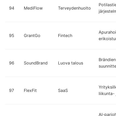
Potilasti
94
MediFlow
Terveydenhuolto
järjestel
Apurahoih
95
GrantGo
Fintech
erikoist
Brändien
96
SoundBrand
Luova talous
suunnitte
Yrityksil
97
FlexFit
SaaS
liikunta-
AI-pario