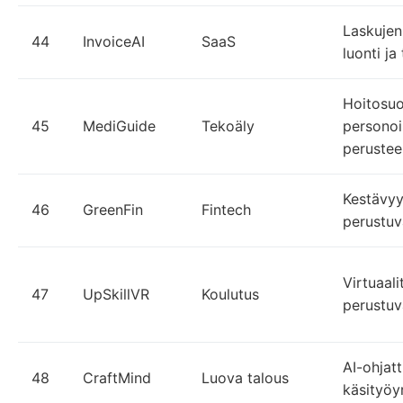
Laskujen
44
InvoiceAI
SaaS
luonti ja 
Hoitosuo
45
MediGuide
Tekoäly
personoi
perustee
Kestävyy
46
GreenFin
Fintech
perustuva
Virtuaali
47
UpSkillVR
Koulutus
perustuv
AI-ohjat
48
CraftMind
Luova talous
käsityöyri