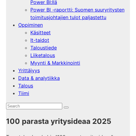
Power BI:llä
Power BI -raportti: Suomen suuryritysten
toimitusjohtajien tulot paljastettu
Oppiminen
Käsitteet
It-taidot
Taloustiede
Liiketalous
Myynti & Markkinointi
Yrittäjyys
Data & analytiikka
Talous
Tiimi
100 parasta yritysideaa 2025