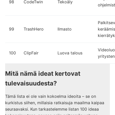
98
CodeTwin
Tekoäly
ohjelmist
Palkitse
99
TrashHero
Ilmasto
keräämis
kierräty
Videoluo
100
ClipFair
Luova talous
yrityste
Mitä nämä ideat kertovat
tulevaisuudesta?
Tämä lista ei ole vain kokoelma ideoita – se on
kurkistus siihen, millaisia ratkaisuja maailma kaipaa
seuraavaksi. Kun tarkastelemme listan 100 ideaa