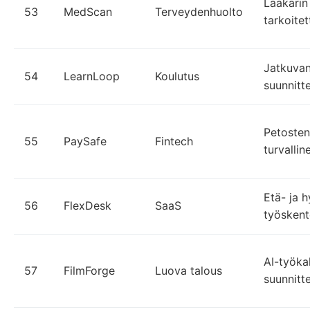
Lääkärin
53
MedScan
Terveydenhuolto
tarkoitet
Jatkuva
54
LearnLoop
Koulutus
suunnittel
Petosten
55
PaySafe
Fintech
turvalli
Etä- ja h
56
FlexDesk
SaaS
työskent
AI-työka
57
FilmForge
Luova talous
suunnitt