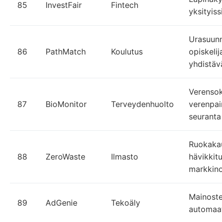
85
InvestFair
Fintech
yksityissi
Urasuunn
86
PathMatch
Koulutus
opiskeli
yhdistäv
Verensok
87
BioMonitor
Terveydenhuolto
verenpai
seuranta
Ruokaka
88
ZeroWaste
Ilmasto
hävikkit
markkino
Mainoste
89
AdGenie
Tekoäly
automaat