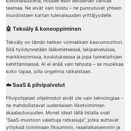
kokonaisuutena, nousee esiin seitsemän vahvaa
teemaa. Ne eivät vain toistu – ne punoutuvat yhteen
muodostaen kartan tulevaisuuden yrittäjyydelle.
🤖 Tekoäly & koneoppiminen
Tekoäly on tämän hetken voimakkain kasvumoottori.
Sitä hyödynnetään lääketieteessä, lakipalveluissa,
markkinoinnissa, koulutuksessa ja jopa tunnetaitojen
kehittämisessä. AI ei enää vain tehosta – se muokkaa
koko tapaa, jolla ongelmia ratkaistaan.
☁️ SaaS & pilvipalvelut
Pilvipohjaiset ohjelmistot eivät ole vain teknologiaa –
ne mahdollistavat uudenlaisen liiketoiminnan
skaalautuvuuden. Monet ideat tällä listalla ovat
”SaaS-muotoon valettuja ratkaisuja”, jotka auttavat
yrityksiä toimimaan fiksummin, reaaliaikaisemmin ja