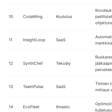
Koodauk
10
CodeWing
Koulutus
pelilliste
ohjattun
Automati
11
InsightLoop
SaaS
markkina
Ruokares
12
SynthChef
Tekoäly
jääkaapin
perustee
Tiimien 
13
TeamPulse
SaaS
mittaus v
Optimoitu
14
EcoFleet
Ilmasto
kuljetusy