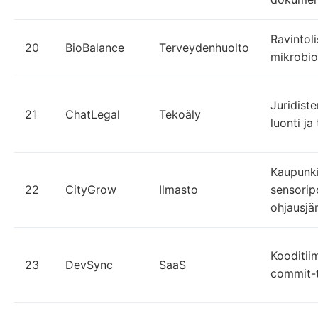
Ravintoli
20
BioBalance
Terveydenhuolto
mikrobi
Juridist
21
ChatLegal
Tekoäly
luonti ja 
Kaupunki
22
CityGrow
Ilmasto
sensorip
ohjausjä
Kooditii
23
DevSync
SaaS
commit-