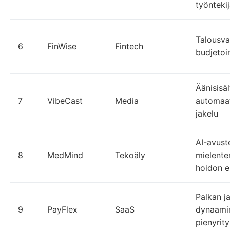
työnteki
Talousva
6
FinWise
Fintech
budjetoi
Äänisisäl
7
VibeCast
Media
automaat
jakelu
AI-avust
8
MedMind
Tekoäly
mielente
hoidon 
Palkan ja
9
PayFlex
SaaS
dynaamin
pienyrity