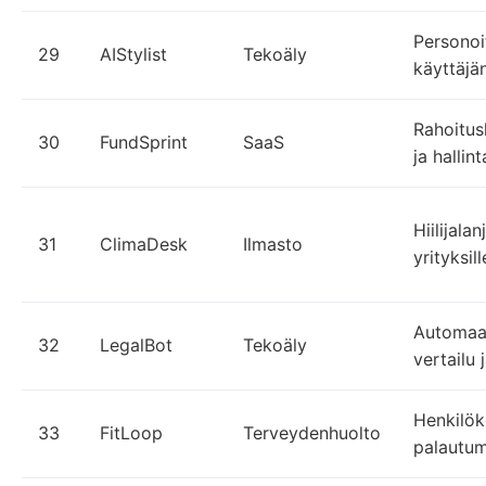
Personoi
29
AIStylist
Tekoäly
käyttäjän
Rahoitus
30
FundSprint
SaaS
ja hallin
Hiilijala
31
ClimaDesk
Ilmasto
yrityksil
Automaa
32
LegalBot
Tekoäly
vertailu 
Henkilök
33
FitLoop
Terveydenhuolto
palautum