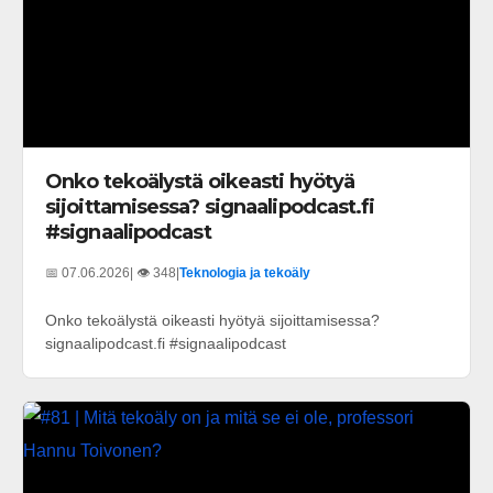
Onko tekoälystä oikeasti hyötyä
sijoittamisessa? signaalipodcast.fi
#signaalipodcast
📅 07.06.2026
| 👁️ 348
|
Teknologia ja tekoäly
Onko tekoälystä oikeasti hyötyä sijoittamisessa?
signaalipodcast.fi #signaalipodcast