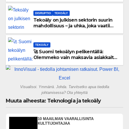
DISRUPTIO
TEKOÄLY
Tekoäly on julkisen sektorin suurin
mahdollisuus – ja uhka, joka vaatii
välittömiä tekoja
TEKOÄLY
🚀 Suomi tekoälyn pelikentällä:
Olemmeko vain maksavia asiakkaita
vai rakennammeko tulevaisuuden
gigatehtaan?
Visualisoi. Ymmärrä. Johda. Tarvitsetko apua tiedolla
johtamisessa? Ota yhteyttä
Muuta aiheesta: Teknologia ja tekoäly
10 MAAILMAN VAARALLISINTA
KULTTIJOHTAJAA