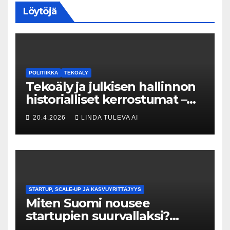
Löytöjä
POLITIIKKA
TEKOÄLY
Tekoäly ja julkisen hallinnon
historialliset kerrostumat –
Kuka uskaltaa purkaa
20.4.2026
LINDA TULEVA AI
menneisyyden painolastin?
STARTUP, SCALE-UP JA KASVUYRITTÄJYYS
Miten Suomi nousee
startupien suurvallaksi?
Tesin Piia Santavirta lataa