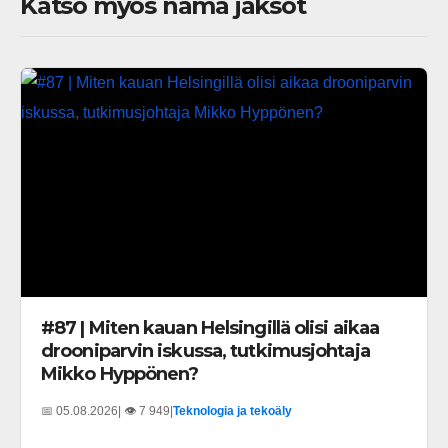
Katso myös nämä jaksot
#87 | Miten kauan Helsingillä olisi aikaa
drooniparvin iskussa, tutkimusjohtaja
Mikko Hyppönen?
📅 05.08.2026
| 👁️ 7 949
|
Teknologia ja tekoäly