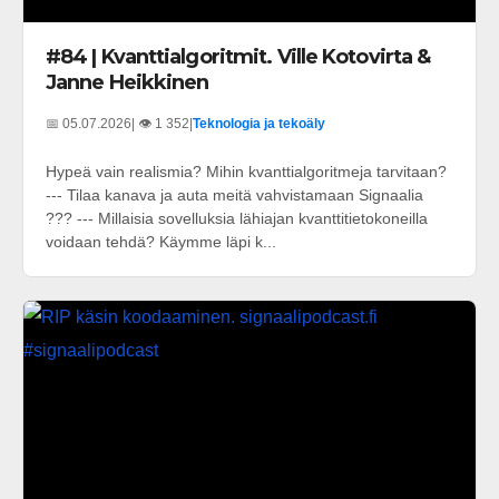
#84 | Kvanttialgoritmit. Ville Kotovirta &
Janne Heikkinen
📅 05.07.2026
| 👁️ 1 352
|
Teknologia ja tekoäly
Hypeä vain realismia? Mihin kvanttialgoritmeja tarvitaan?
--- Tilaa kanava ja auta meitä vahvistamaan Signaalia
??? --- Millaisia sovelluksia lähiajan kvanttitietokoneilla
voidaan tehdä? Käymme läpi k...