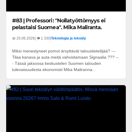
#83 | Professori: "Nollatyöttömyys ei
pelastaisi Suomea". Mika Maliranta.
📅 25.06.2026
| 👁️ 1 330
|
Teknologia ja tekoäly
Miksi menestyneet pomot ärsyttävät taloustieteilijää? ---
Tilaa kanava ja auta meitä vahvistamaan Signaalia ??? --
- Tässä jaksossa keskustelen Suomen talouden
tulevaisuudesta ekonomisti Mika Maliranna...