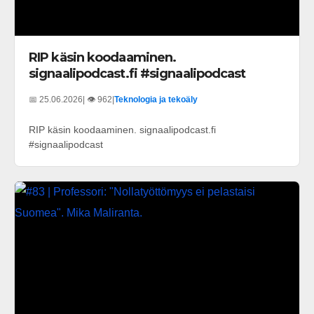
RIP käsin koodaaminen.
signaalipodcast.fi #signaalipodcast
📅 25.06.2026
| 👁️ 962
|
Teknologia ja tekoäly
RIP käsin koodaaminen. signaalipodcast.fi
#signaalipodcast