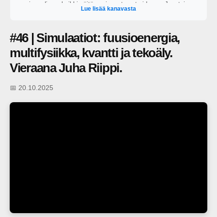
vain audiona, kaikki näitä uusimmat ovat videona. Juontajana
Lue lisää kanavasta
toimii George Lapinlampi.
#46 | Simulaatiot: fuusioenergia,
multifysiikka, kvantti ja tekoäly.
Vieraana Juha Riippi.
📅 20.10.2025