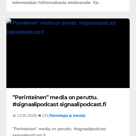
tekemästään hiihtomatkasta etelänavalle. Kä...
”Perinteinen” media on peruttu.
#signaalipodcast signaalipodcast.fi
📅 13.05.2026
| 👁️ 231
|
Teknologia ja tekoäly
”Perinteinen” media on peruttu. #signaalipodcast
signaalipodcast.fi