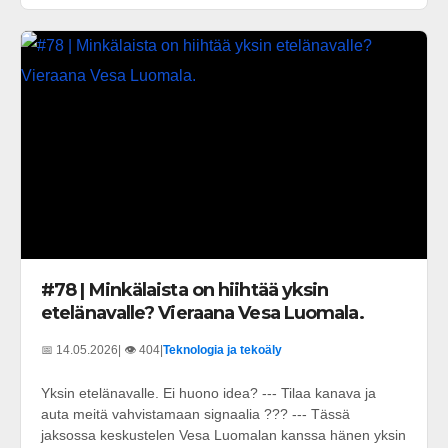
#78 | Minkälaista on hiihtää yksin
etelänavalle? Vieraana Vesa Luomala.
📅 14.05.2026
| 👁️ 404
|
Teknologia ja tekoäly
Yksin etelänavalle. Ei huono idea? --- Tilaa kanava ja
auta meitä vahvistamaan signaalia ??? --- Tässä
jaksossa keskustelen Vesa Luomalan kanssa hänen yksin