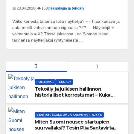
📅 23.04.2026
| 👁️ 158
|
Teknologia ja tekoäly
Voiko kenestä tahansa tulla näyttelijä? --- Tilaa kanava ja
auta meitä vahvistamaan signaalia ??? --- Näyttelijä +
valmentaja = X? Tässä jaksossa Leo Sjöman jakaa
tarinansa näyttelijäksi ryhtymisestä ...
POLITIIKKA
TEKOÄLY
Tekoäly ja julkisen hallinnon
historialliset kerrostumat – Kuka
uskaltaa purkaa menneisyyden
painolastin?
STARTUP, SCALE-UP JA KASVUYRITTÄJYYS
Miten Suomi nousee startupien
suurvallaksi? Tesin Piia Santavirta
lataa kovat luvut pöytään 🚀