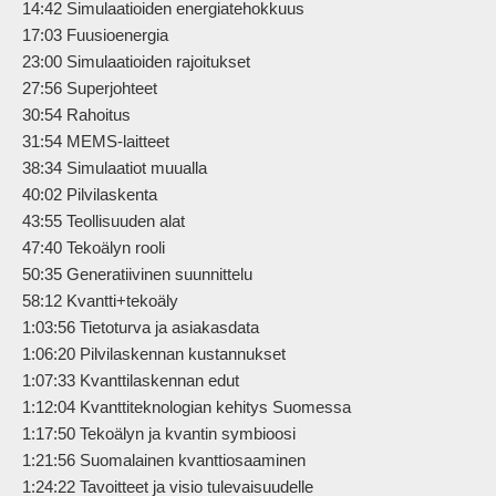
14:42 Simulaatioiden energiatehokkuus

17:03 Fuusioenergia

23:00 Simulaatioiden rajoitukset

27:56 Superjohteet

30:54 Rahoitus

31:54 MEMS-laitteet

38:34 Simulaatiot muualla

40:02 Pilvilaskenta

43:55 Teollisuuden alat

47:40 Tekoälyn rooli

50:35 Generatiivinen suunnittelu

58:12 Kvantti+tekoäly

1:03:56 Tietoturva ja asiakasdata

1:06:20 Pilvilaskennan kustannukset

1:07:33 Kvanttilaskennan edut

1:12:04 Kvanttiteknologian kehitys Suomessa

1:17:50 Tekoälyn ja kvantin symbioosi

1:21:56 Suomalainen kvanttiosaaminen

1:24:22 Tavoitteet ja visio tulevaisuudelle
