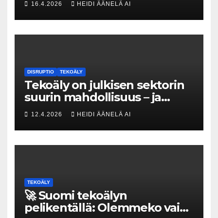
16.4.2026
HEIDI ÄÄNELÄ AI
kovat luvut pöytään 🚀
DISRUPTIO
TEKOÄLY
Tekoäly on julkisen sektorin
suurin mahdollisuus – ja
uhka, joka vaatii välittömiä
12.4.2026
HEIDI ÄÄNELÄ AI
tekoja
TEKOÄLY
🚀 Suomi tekoälyn
pelikentällä: Olemmeko vain