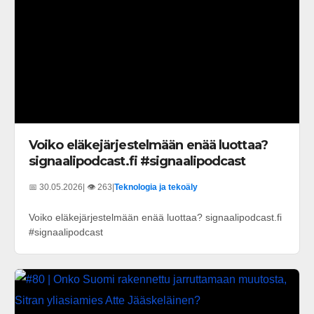
Voiko eläkejärjestelmään enää luottaa?
signaalipodcast.fi #signaalipodcast
📅 30.05.2026
| 👁️ 263
|
Teknologia ja tekoäly
Voiko eläkejärjestelmään enää luottaa? signaalipodcast.fi
#signaalipodcast