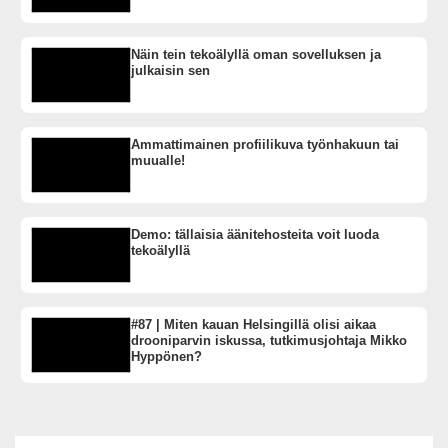
Näin tein tekoälyllä oman sovelluksen ja
julkaisin sen
Ammattimainen profiilikuva työnhakuun tai
muualle!
Demo: tällaisia äänitehosteita voit luoda
tekoälyllä
#87 | Miten kauan Helsingillä olisi aikaa
drooniparvin iskussa, tutkimusjohtaja Mikko
Hyppönen?