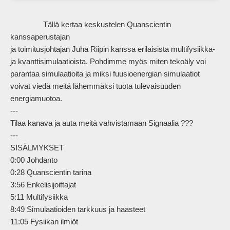
                Tällä kertaa keskustelen Quanscientin 
kanssaperustajan

ja toimitusjohtajan Juha Riipin kanssa erilaisista multifysiikka- 
ja kvanttisimulaatioista. Pohdimme myös miten tekoäly voi 
parantaa simulaatioita ja miksi fuusioenergian simulaatiot 
voivat viedä meitä lähemmäksi tuota tulevaisuuden 
energiamuotoa.

--- 

Tilaa kanava ja auta meitä vahvistamaan Signaalia ???

---

SISÄLMYKSET

0:00 Johdanto

0:28 Quanscientin tarina

3:56 Enkelisijoittajat

5:11 Multifysiikka

8:49 Simulaatioiden tarkkuus ja haasteet

11:05 Fysiikan ilmiöt
