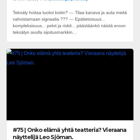
Tekoäly hoitaa tuotot kotiin? --- Tilaa kanava ja auta meitä
vahvistamaan signaalia ??? --- Epätietoisuus...
kompleksisuus... pelot ja riskit... päästäänkö näistä eroon
tekoälyn avulla sijoitusmarkkin...
#75 | Onko elämä yhtä teatteria? Vieraana
näyttelijä Leo Sjöman.