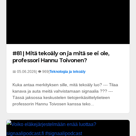
#81 | Mitä tekoäly on ja mitä se ei ole,
professori Hannu Toivonen?
📅 05.06.2026
| 👁️ 969
|
Teknologia ja tekoäly
Kuka antaa merkityksen sille, mitä tekoäly luo? --- Tilaa
kanava ja auta meitä vahvistamaan signaalia ??? ---
Tässä jaksossa keskustelen tietojenkäsittelytieteen
professorin Hannu Toivosen kanssa teko...