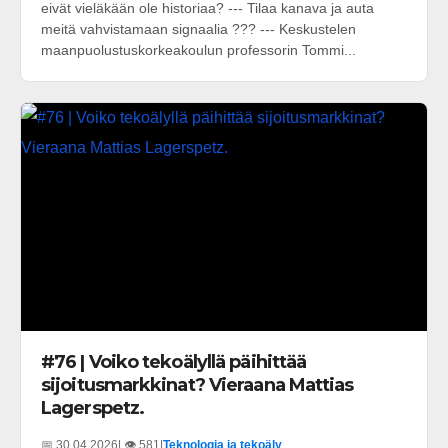
eivät vieläkään ole historiaa? --- Tilaa kanava ja auta
meitä vahvistamaan signaalia ??? --- Keskustelen
maanpuolustuskorkeakoulun professorin Tommi...
#76 | Voiko tekoälyllä päihittää
sijoitusmarkkinat? Vieraana Mattias
Lagerspetz.
📅 30.04.2026
| 👁️ 581
|
Teknologia ja tekoäly