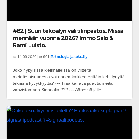
#82 | Suuri tekoälyn välitilinpäätös. Missä
mennään vuonna 2026? Immo Salo &
Rami Luisto.
📅 14.06.2026
| 👁️ 601
|
Teknologia ja tekoäly
Joko nykyisissä kielimalleissa on viitteitä
metatietoisuudesta vai ennen kaikkea erittäin kehittynyttä
teknistä kyvykkyyttä? --- Tilaa kanava ja auta meitä
vahvistamaan Signaalia ??? --- Äänessä jälle...