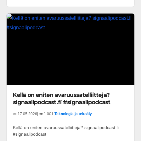
Kellä on eniten avaruussatelliitteja?
signaalipodcast.fi #signaalipodcast
📅 17.05.2026
| 👁️ 1 001
|
Teknologia ja tekoäly
Kellä on eniten avaruussatelliitteja? signaalipodcast.fi
#signaalipodcast