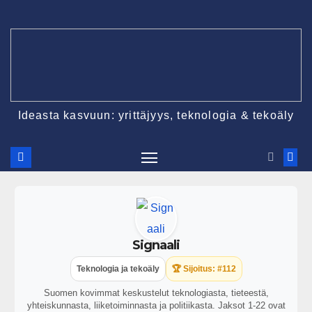
Ideasta kasvuun: yrittäjyys, teknologia & tekoäly
Signaali
Teknologia ja tekoäly
🏆 Sijoitus: #112
Suomen kovimmat keskustelut teknologiasta, tieteestä,
yhteiskunnasta, liiketoiminnasta ja politiikasta. Jaksot 1-22 ovat