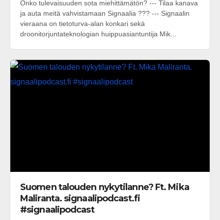
Onko tulevaisuuden sota miehittämätön? --- Tilaa kanava
ja auta meitä vahvistamaan Signaalia ??? --- Signaalin
vieraana on tietoturva-alan konkari sekä
droonitorjuntateknologian huippuasiantuntija Mik...
Suomen talouden nykytilanne? Ft. Mika
Maliranta. signaalipodcast.fi
#signaalipodcast