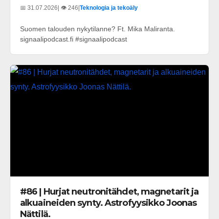
📅 31.07.2026
| 👁️ 246
|
Teknologia ja tekoäly
Suomen talouden nykytilanne? Ft. Mika Maliranta.
signaalipodcast.fi #signaalipodcast
#86 | Hurjat neutronitähdet, magnetarit ja
alkuaineiden synty. Astrofyysikko Joonas
Nättilä.