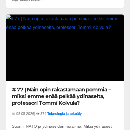
# 77 | Näin opin rakastamaan pommia –
miksi emme enää pelkää ydinaseita,
professori Tommi Koivula?
📅 08.05.2026
| 👁️ 374
|
Teknologia ja tekoäly
Suomi, NATO ja ydinaseiden maailma. Miksi ydinaseet