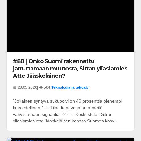
#80 | Onko Suomi rakennettu
jarruttamaan muutosta, Sitran yliasiamies
Atte Jääskeläinen?
📅 28.05.2026
| 👁️ 564
|
Teknologia ja tekoäly
"Jokainen syntyvä sukupolvi on 40 prosenttia pienempi
kuin edellinen." --- Tilaa kanava ja auta meitä
vahvistamaan signaalia ??? --- Keskustelen Sitran
yliasiamies Atte Jääskeläisen kanssa Suomen kasv...