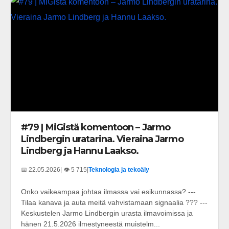
#79 | MiGistä komentoon – Jarmo
Lindbergin uratarina. Vieraina Jarmo
Lindberg ja Hannu Laakso.
📅 22.05.2026
| 👁️ 5 715
|
Teknologia ja tekoäly
Onko vaikeampaa johtaa ilmassa vai esikunnassa? ---
Tilaa kanava ja auta meitä vahvistamaan signaalia ??? ---
Keskustelen Jarmo Lindbergin urasta ilmavoimissa ja
hänen 21.5.2026 ilmestyneestä muistelm...