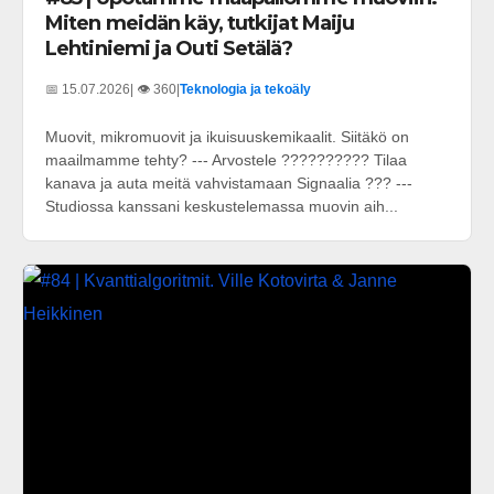
Miten meidän käy, tutkijat Maiju
Lehtiniemi ja Outi Setälä?
📅 15.07.2026
| 👁️ 360
|
Teknologia ja tekoäly
Muovit, mikromuovit ja ikuisuuskemikaalit. Siitäkö on
maailmamme tehty? --- Arvostele ?????????? Tilaa
kanava ja auta meitä vahvistamaan Signaalia ??? ---
Studiossa kanssani keskustelemassa muovin aih...