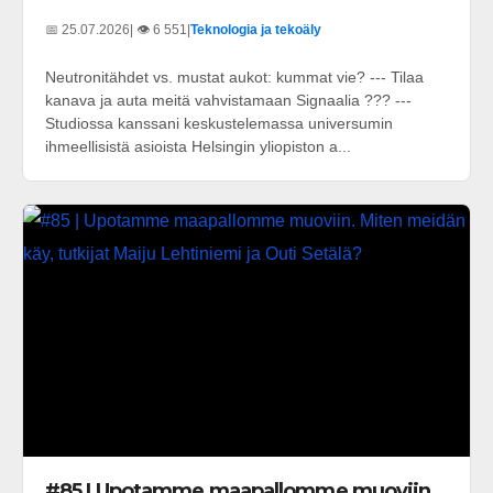
📅 25.07.2026
| 👁️ 6 551
|
Teknologia ja tekoäly
Neutronitähdet vs. mustat aukot: kummat vie? --- Tilaa
kanava ja auta meitä vahvistamaan Signaalia ??? ---
Studiossa kanssani keskustelemassa universumin
ihmeellisistä asioista Helsingin yliopiston a...
#85 | Upotamme maapallomme muoviin.