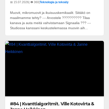
📅 15.07.2026
| 👁️ 360
|
Teknologia ja tekoäly
Muovit, mikromuovit ja ikuisuuskemikaalit. Siitäkö on
maailmamme tehty? --- Arvostele ?????????? Tilaa
kanava ja auta meitä vahvistamaan Signaalia ??? ---
Studiossa kanssani keskustelemassa muovin aih...
#84 | Kvanttialgoritmit. Ville Kotovirta &