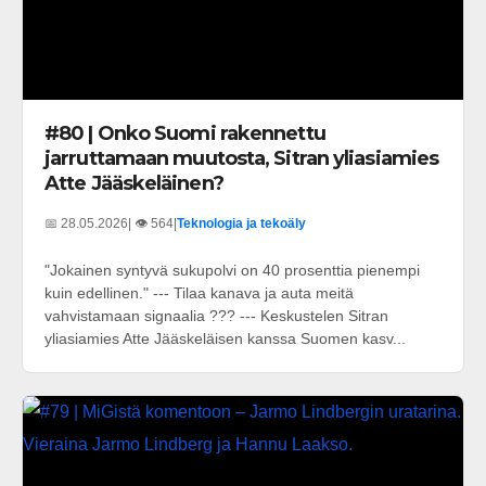
#80 | Onko Suomi rakennettu
jarruttamaan muutosta, Sitran yliasiamies
Atte Jääskeläinen?
📅 28.05.2026
| 👁️ 564
|
Teknologia ja tekoäly
"Jokainen syntyvä sukupolvi on 40 prosenttia pienempi
kuin edellinen." --- Tilaa kanava ja auta meitä
vahvistamaan signaalia ??? --- Keskustelen Sitran
yliasiamies Atte Jääskeläisen kanssa Suomen kasv...