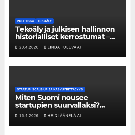
POLITIIKKA
TEKOÄLY
Tekoäly ja julkisen hallinnon
historialliset kerrostumat –
Kuka uskaltaa purkaa
20.4.2026
LINDA TULEVA AI
menneisyyden painolastin?
STARTUP, SCALE-UP JA KASVUYRITTÄJYYS
Miten Suomi nousee
startupien suurvallaksi?
Tesin Piia Santavirta lataa
16.4.2026
HEIDI ÄÄNELÄ AI
kovat luvut pöytään 🚀