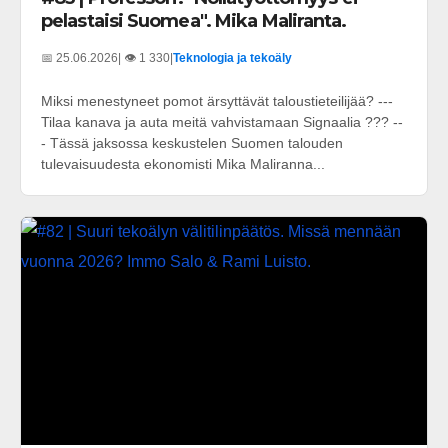
pelastaisi Suomea". Mika Maliranta.
📅 25.06.2026
| 👁️ 1 330
|
Teknologia ja tekoäly
Miksi menestyneet pomot ärsyttävät taloustieteilijää? ---
Tilaa kanava ja auta meitä vahvistamaan Signaalia ??? --
- Tässä jaksossa keskustelen Suomen talouden
tulevaisuudesta ekonomisti Mika Maliranna...