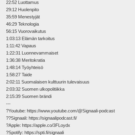
22:52 Luottamus

29:12 Huolenpito

35:59 Menestyjät

46:29 Teknologia

56:15 Vuorovaikutus

1:03:13 Elämän tarkoitus

1:11:42 Vapaus

1:22:31 Luonnevammaiset

1:36:38 Meritokratia

1:48:14 Työyhteisö

1:58:27 Taide

2:02:11 Suomalaisen kulttuurin tulevaisuus

2:03:32 Suomen ulkopolitiikka

2:15:39 Suomen brändi

---

?Youtube: https://www.youtube.com/@Signaali-podcast

??Signaali: https://signaalipodcast.fi/

?Apple: https://apple.co/3FLoydx

?Spotify: https://spti.fi/signaali
