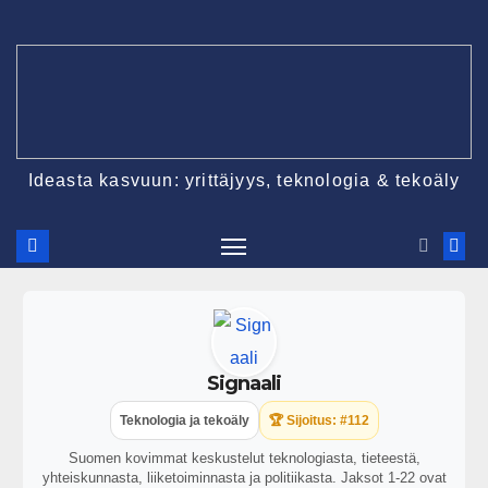
Ideasta kasvuun: yrittäjyys, teknologia & tekoäly
Signaali
Teknologia ja tekoäly
🏆 Sijoitus: #112
Suomen kovimmat keskustelut teknologiasta, tieteestä,
yhteiskunnasta, liiketoiminnasta ja politiikasta. Jaksot 1-22 ovat