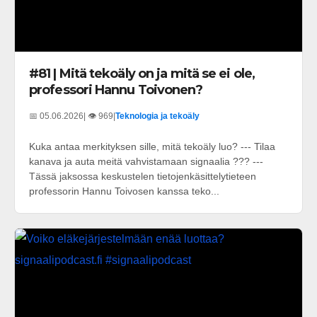
#81 | Mitä tekoäly on ja mitä se ei ole,
professori Hannu Toivonen?
📅 05.06.2026
| 👁️ 969
|
Teknologia ja tekoäly
Kuka antaa merkityksen sille, mitä tekoäly luo? --- Tilaa
kanava ja auta meitä vahvistamaan signaalia ??? ---
Tässä jaksossa keskustelen tietojenkäsittelytieteen
professorin Hannu Toivosen kanssa teko...