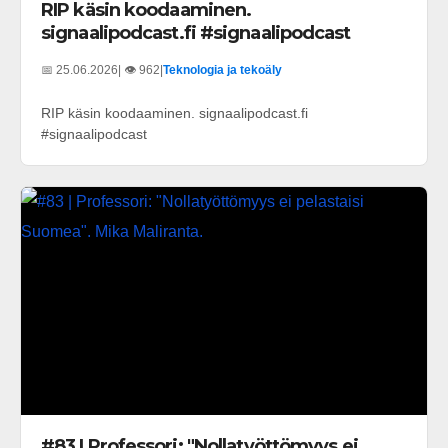
RIP käsin koodaaminen.
signaalipodcast.fi #signaalipodcast
📅 25.06.2026
| 👁️ 962
|
Teknologia ja tekoäly
RIP käsin koodaaminen. signaalipodcast.fi
#signaalipodcast
#83 | Professori: "Nollatyöttömyys ei