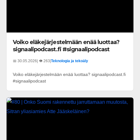
Voiko eläkejärjestelmään enää luottaa?
signaalipodcast.fi #signaalipodcast
📅 30.05.2026
| 👁️ 263
|
Teknologia ja tekoäly
Voiko eläkejärjestelmään enää luottaa? signaalipodcast.fi
#signaalipodcast