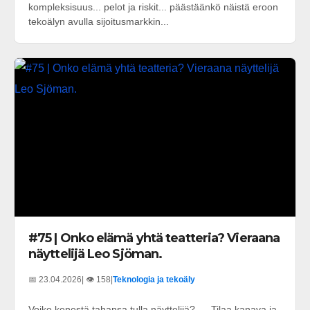
kompleksisuus... pelot ja riskit... päästäänkö näistä eroon
tekoälyn avulla sijoitusmarkkin...
#75 | Onko elämä yhtä teatteria? Vieraana
näyttelijä Leo Sjöman.
📅 23.04.2026
| 👁️ 158
|
Teknologia ja tekoäly
Voiko kenestä tahansa tulla näyttelijä? --- Tilaa kanava ja