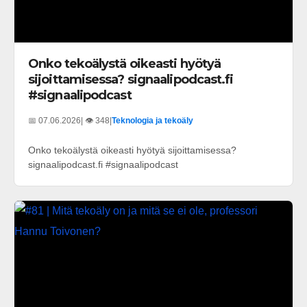
Onko tekoälystä oikeasti hyötyä
sijoittamisessa? signaalipodcast.fi
#signaalipodcast
📅 07.06.2026
| 👁️ 348
|
Teknologia ja tekoäly
Onko tekoälystä oikeasti hyötyä sijoittamisessa?
signaalipodcast.fi #signaalipodcast