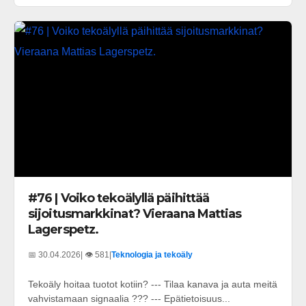
#76 | Voiko tekoälyllä päihittää
sijoitusmarkkinat? Vieraana Mattias
Lagerspetz.
📅 30.04.2026
| 👁️ 581
|
Teknologia ja tekoäly
Tekoäly hoitaa tuotot kotiin? --- Tilaa kanava ja auta meitä
vahvistamaan signaalia ??? --- Epätietoisuus...