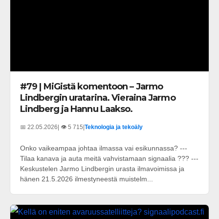
#79 | MiGistä komentoon – Jarmo
Lindbergin uratarina. Vieraina Jarmo
Lindberg ja Hannu Laakso.
📅 22.05.2026
| 👁️ 5 715
|
Teknologia ja tekoäly
Onko vaikeampaa johtaa ilmassa vai esikunnassa? ---
Tilaa kanava ja auta meitä vahvistamaan signaalia ??? ---
Keskustelen Jarmo Lindbergin urasta ilmavoimissa ja
hänen 21.5.2026 ilmestyneestä muistelm...