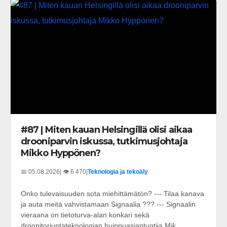
#87 | Miten kauan Helsingillä olisi aikaa
drooniparvin iskussa, tutkimusjohtaja
Mikko Hyppönen?
📅 05.08.2026
| 👁️ 6 470
|
Teknologia ja tekoäly
Onko tulevaisuuden sota miehittämätön? --- Tilaa kanava
ja auta meitä vahvistamaan Signaalia ??? --- Signaalin
vieraana on tietoturva-alan konkari sekä
droonitorjuntateknologian huippuasiantuntija Mik...