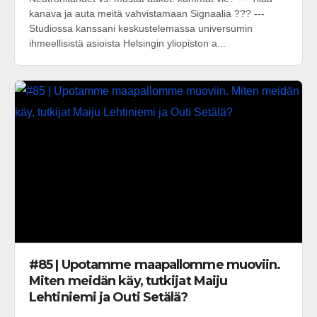
kanava ja auta meitä vahvistamaan Signaalia ??? ---
Studiossa kanssani keskustelemassa universumin
ihmeellisistä asioista Helsingin yliopiston a...
#85 | Upotamme maapallomme muoviin.
Miten meidän käy, tutkijat Maiju
Lehtiniemi ja Outi Setälä?