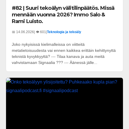
#82 | Suuri tekoälyn välitilinpäätös. Missä
mennään vuonna 2026? Immo Salo &
Rami Luisto.
📅 14.06.2026
| 👁️ 601
|
Teknologia ja tekoäly
Joko nykyisissä kielimalleissa on viitteitä
metatietoisuudesta vai ennen kaikkea erittäin kehittynyttä
teknistä kyvykkyyttä? --- Tilaa kanava ja auta meitä
vahvistamaan Signaalia ??? --- Äänessä jälle...