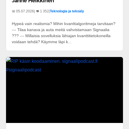
Janne Heikkinen
📅 05.07.2026
| 👁️ 1 352
|
Teknologia ja tekoäly
Hypeä vain realismia? Mihin kvanttialgoritmeja tarvitaan?
--- Tilaa kanava ja auta meitä vahvistamaan Signaalia
??? --- Millaisia sovelluksia lähiajan kvanttitietokoneilla
voidaan tehdä? Käymme läpi k...