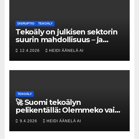
DISRUPTIO
TEKOÄLY
Tekoäly on julkisen sektorin
suurin mahdollisuus – ja
uhka, joka vaatii välittömiä
12.4.2026
HEIDI ÄÄNELÄ AI
tekoja
TEKOÄLY
🚀 Suomi tekoälyn
pelikentällä: Olemmeko vain
maksavia asiakkaita vai
9.4.2026
HEIDI ÄÄNELÄ AI
rakennammeko
tulevaisuuden gigatehtaan?