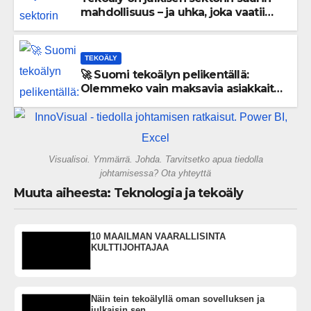
mahdollisuus – ja uhka, joka vaatii
välittömiä tekoja
TEKOÄLY
🚀 Suomi tekoälyn pelikentällä:
Olemmeko vain maksavia asiakkaita
vai rakennammeko tulevaisuuden
gigatehtaan?
Visualisoi. Ymmärrä. Johda. Tarvitsetko apua tiedolla
johtamisessa? Ota yhteyttä
Muuta aiheesta: Teknologia ja tekoäly
10 MAAILMAN VAARALLISINTA
KULTTIJOHTAJAA
Näin tein tekoälyllä oman sovelluksen ja
julkaisin sen