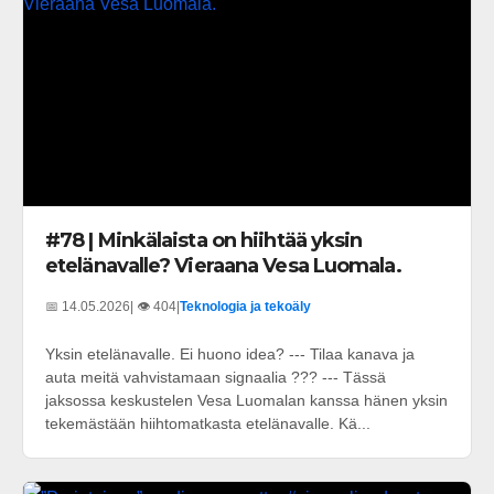
#78 | Minkälaista on hiihtää yksin
etelänavalle? Vieraana Vesa Luomala.
📅 14.05.2026
| 👁️ 404
|
Teknologia ja tekoäly
Yksin etelänavalle. Ei huono idea? --- Tilaa kanava ja
auta meitä vahvistamaan signaalia ??? --- Tässä
jaksossa keskustelen Vesa Luomalan kanssa hänen yksin
tekemästään hiihtomatkasta etelänavalle. Kä...