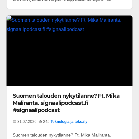
Suomen talouden nykytilanne? Ft. Mika
Maliranta. signaalipodcast.fi
#signaalipodcast
📅 31.07.2026
| 👁️ 245
|
Teknologia ja tekoäly
Suomen talouden nykytilanne? Ft. Mika Maliranta.