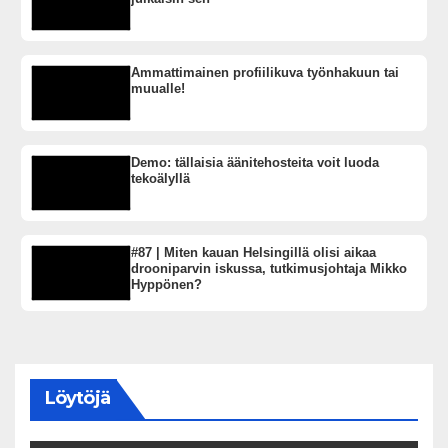
Ammattimainen profiilikuva työnhakuun tai
muualle!
Demo: tällaisia äänitehosteita voit luoda
tekoälyllä
#87 | Miten kauan Helsingillä olisi aikaa
drooniparvin iskussa, tutkimusjohtaja Mikko
Hyppönen?
Löytöjä