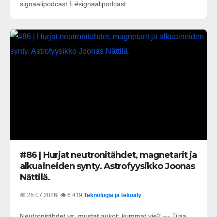
signaalipodcast.fi #signaalipodcast
#86 | Hurjat neutronitähdet, magnetarit ja
alkuaineiden synty. Astrofyysikko Joonas
Nättilä.
📅 25.07.2026
| 👁️ 6 419
|
Teknologia ja tekoäly
Neutronitähdet vs. mustat aukot: kummat vie? --- Tilaa