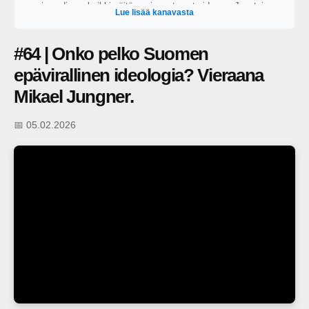
vain audiona, kaikki näitä uusimmat ovat videona. Juontajana
Lue lisää kanavasta
toimii George Lapinlampi.
#64 | Onko pelko Suomen
epävirallinen ideologia? Vieraana
Mikael Jungner.
📅 05.02.2026