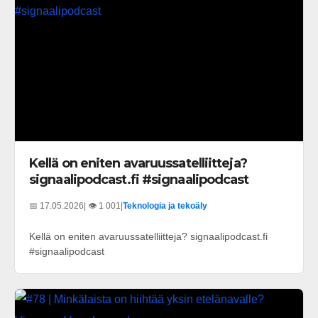
Kellä on eniten avaruussatelliitteja?
signaalipodcast.fi #signaalipodcast
📅 17.05.2026
| 👁️ 1 001
|
Teknologia ja tekoäly
Kellä on eniten avaruussatelliitteja? signaalipodcast.fi
#signaalipodcast