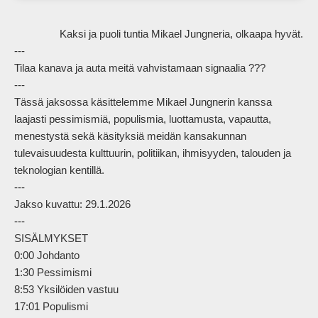
                Kaksi ja puoli tuntia Mikael Jungneria, olkaapa hyvät.

---

Tilaa kanava ja auta meitä vahvistamaan signaalia ???

---

Tässä jaksossa käsittelemme Mikael Jungnerin kanssa 
laajasti pessimismiä, populismia, luottamusta, vapautta, 
menestystä sekä käsityksiä meidän kansakunnan 
tulevaisuudesta kulttuurin, politiikan, ihmisyyden, talouden ja 
teknologian kentillä.

---

Jakso kuvattu: 29.1.2026

---

SISÄLMYKSET

0:00 Johdanto

1:30 Pessimismi

8:53 Yksilöiden vastuu

17:01 Populismi
