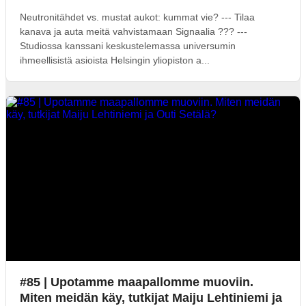
Neutronitähdet vs. mustat aukot: kummat vie? --- Tilaa
kanava ja auta meitä vahvistamaan Signaalia ??? ---
Studiossa kanssani keskustelemassa universumin
ihmeellisistä asioista Helsingin yliopiston a...
#85 | Upotamme maapallomme muoviin.
Miten meidän käy, tutkijat Maiju Lehtiniemi ja