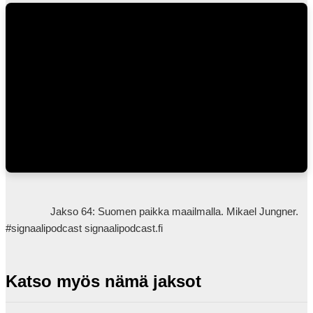
                Jakso 64: Suomen paikka maailmalla. Mikael Jungner. 
#signaalipodcast signaalipodcast.fi            
Katso myös nämä jaksot