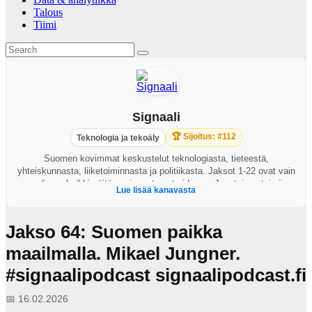
Talous
Tiimi
Signaali
🏆 Sijoitus: #112
Teknologia ja tekoäly
Suomen kovimmat keskustelut teknologiasta, tieteestä,
yhteiskunnasta, liiketoiminnasta ja politiikasta. Jaksot 1-22 ovat vain
audiona, kaikki näitä uusimmat ovat videona. Juontajana toimii
Lue lisää kanavasta
George Lapinlampi.
Jakso 64: Suomen paikka
maailmalla. Mikael Jungner.
#signaalipodcast signaalipodcast.fi
📅 16.02.2026