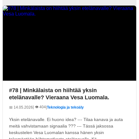
#78 | Minkälaista on hiihtää yksin
etelänavalle? Vieraana Vesa Luomala.
| 👁️ 404
📅 14.05.2026
|
Teknologia ja tekoäly
Yksin etelänavalle. Ei huono idea? --- Tilaa kanava ja auta
meitä vahvistamaan signaalia ??? --- Tässä jaksossa
keskustelen Vesa Luomalan kanssa hänen yksin
tekemästään hiihtomatkasta etelänavalle. Kä...