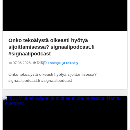
Onko tekoälystä oikeasti hyötyä
sijoittamisessa? signaalipodcast.fi
#signaalipodcast
| 👁️ 348
📅 07.06.2026
|
Teknologia ja tekoäly
Onko tekoälystä oikeasti hyötyä sijoittamisessa?
signaalipodcast.fi #signaalipodcast