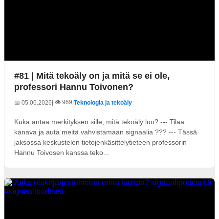
#81 | Mitä tekoäly on ja mitä se ei ole,
professori Hannu Toivonen?
| 👁️ 969
📅 05.06.2026
|
Teknologia ja tekoäly
Kuka antaa merkityksen sille, mitä tekoäly luo? --- Tilaa
kanava ja auta meitä vahvistamaan signaalia ??? --- Tässä
jaksossa keskustelen tietojenkäsittelytieteen professorin
Hannu Toivosen kanssa teko...