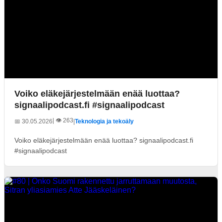
Voiko eläkejärjestelmään enää luottaa?
signaalipodcast.fi #signaalipodcast
| 👁️ 263
📅 30.05.2026
|
Teknologia ja tekoäly
Voiko eläkejärjestelmään enää luottaa? signaalipodcast.fi
#signaalipodcast