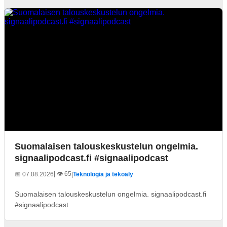
Suomalaisen talouskeskustelun ongelmia.
signaalipodcast.fi #signaalipodcast
| 👁️ 65
📅 07.08.2026
|
Teknologia ja tekoäly
Suomalaisen talouskeskustelun ongelmia. signaalipodcast.fi
#signaalipodcast