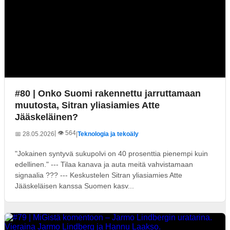
#80 | Onko Suomi rakennettu jarruttamaan
muutosta, Sitran yliasiamies Atte
Jääskeläinen?
| 👁️ 564
📅 28.05.2026
|
Teknologia ja tekoäly
"Jokainen syntyvä sukupolvi on 40 prosenttia pienempi kuin
edellinen." --- Tilaa kanava ja auta meitä vahvistamaan
signaalia ??? --- Keskustelen Sitran yliasiamies Atte
Jääskeläisen kanssa Suomen kasv...