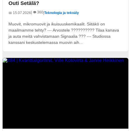
Outi Setälä?
| 👁️ 360
📅 15.07.2026
|
Teknologia ja tekoäly
Muovit, mikromuovit ja ikuisuuskemikaalit. Siitäkö on
maailmamme tehty? --- Arvostele ?????????? Tilaa kanava
ja auta meitä vahvistamaan Signaalia ??? --- Studiossa
kanssani keskustelemassa muovin aih...