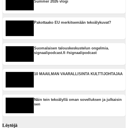
Summer 2026 vlogi
Pakottaako EU merkitsemään tekoälykuvat?
Suomalaisen talouskeskustelun ongelmia.
signaalipodcast.fi #signaalipodcast
10 MAAILMAN VAARALLISINTA KULTTIJOHTAJAA
Näin tein tekoälyllä oman sovelluksen ja julkaisin
sen
Löytöjä