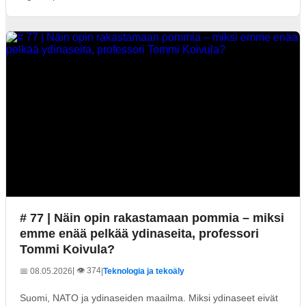
# 77 | Näin opin rakastamaan pommia – miksi
emme enää pelkää ydinaseita, professori
Tommi Koivula?
| 👁️ 374
📅 08.05.2026
|
Teknologia ja tekoäly
Suomi, NATO ja ydinaseiden maailma. Miksi ydinaseet eivät