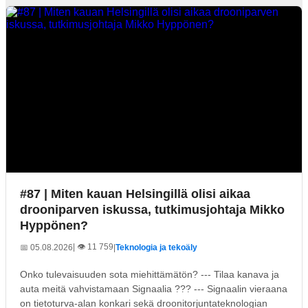
#87 | Miten kauan Helsingillä olisi aikaa
drooniparven iskussa, tutkimusjohtaja Mikko
Hyppönen?
| 👁️ 11 759
📅 05.08.2026
|
Teknologia ja tekoäly
Onko tulevaisuuden sota miehittämätön? --- Tilaa kanava ja
auta meitä vahvistamaan Signaalia ??? --- Signaalin vieraana
on tietoturva-alan konkari sekä droonitorjuntateknologian