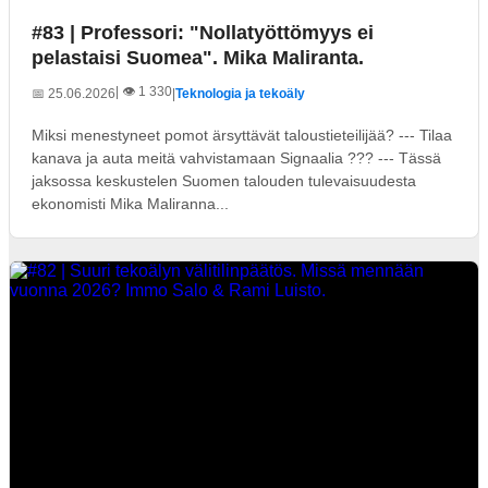
#83 | Professori: "Nollatyöttömyys ei
pelastaisi Suomea". Mika Maliranta.
| 👁️ 1 330
📅 25.06.2026
|
Teknologia ja tekoäly
Miksi menestyneet pomot ärsyttävät taloustieteilijää? --- Tilaa
kanava ja auta meitä vahvistamaan Signaalia ??? --- Tässä
jaksossa keskustelen Suomen talouden tulevaisuudesta
ekonomisti Mika Maliranna...