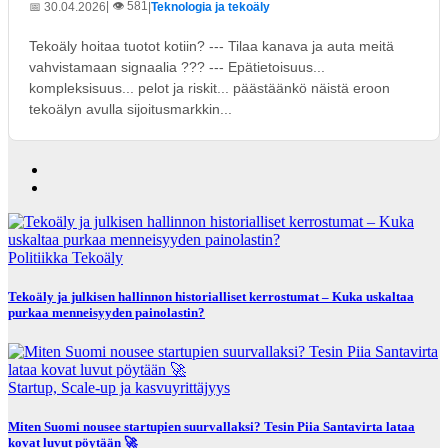
| 👁️ 581
📅 30.04.2026
|
Teknologia ja tekoäly
Tekoäly hoitaa tuotot kotiin? --- Tilaa kanava ja auta meitä
vahvistamaan signaalia ??? --- Epätietoisuus...
kompleksisuus... pelot ja riskit... päästäänkö näistä eroon
tekoälyn avulla sijoitusmarkkin...
Politiikka
Tekoäly
Tekoäly ja julkisen hallinnon historialliset kerrostumat – Kuka uskaltaa
purkaa menneisyyden painolastin?
Startup, Scale-up ja kasvuyrittäjyys
Miten Suomi nousee startupien suurvallaksi? Tesin Piia Santavirta lataa
kovat luvut pöytään 🚀