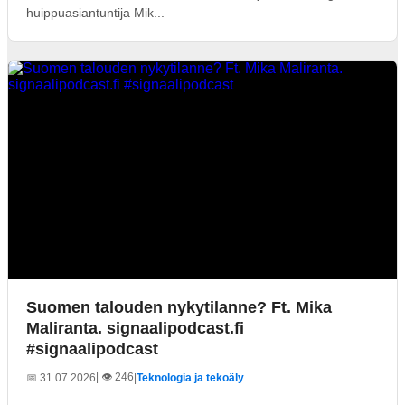
huippuasiantuntija Mik...
Suomen talouden nykytilanne? Ft. Mika
Maliranta. signaalipodcast.fi
#signaalipodcast
| 👁️ 246
📅 31.07.2026
|
Teknologia ja tekoäly