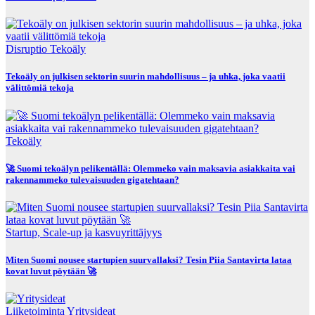
Disruptio
Tekoäly
Tekoäly on julkisen sektorin suurin mahdollisuus – ja uhka, joka vaatii
välittömiä tekoja
Tekoäly
🚀 Suomi tekoälyn pelikentällä: Olemmeko vain maksavia asiakkaita vai
rakennammeko tulevaisuuden gigatehtaan?
Startup, Scale-up ja kasvuyrittäjyys
Miten Suomi nousee startupien suurvallaksi? Tesin Piia Santavirta lataa
kovat luvut pöytään 🚀
Liiketoiminta
Yritysideat