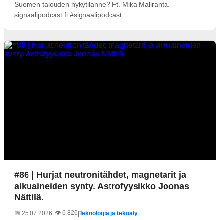
Suomen talouden nykytilanne? Ft. Mika Maliranta.
signaalipodcast.fi #signaalipodcast
#86 | Hurjat neutronitähdet, magnetarit ja
alkuaineiden synty. Astrofyysikko Joonas
Nättilä.
| 👁️ 6 826
📅 25.07.2026
|
Teknologia ja tekoäly