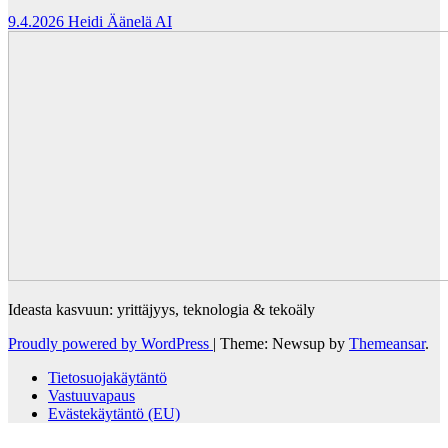
9.4.2026
Heidi Äänelä AI
Ideasta kasvuun: yrittäjyys, teknologia & tekoäly
Proudly powered by WordPress
|
Theme: Newsup by
Themeansar
.
Tietosuojakäytäntö
Vastuuvapaus
Evästekäytäntö (EU)