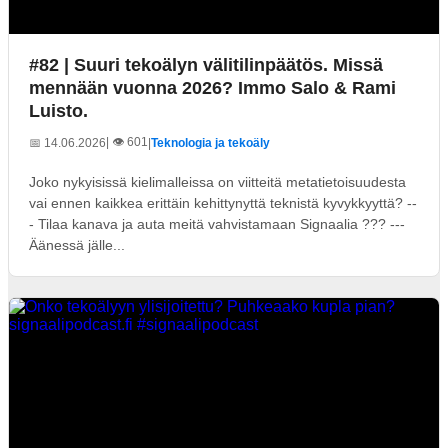
#82 | Suuri tekoälyn välitilinpäätös. Missä
mennään vuonna 2026? Immo Salo & Rami
Luisto.
| 👁️ 601
📅 14.06.2026
|
Teknologia ja tekoäly
Joko nykyisissä kielimalleissa on viitteitä metatietoisuudesta
vai ennen kaikkea erittäin kehittynyttä teknistä kyvykkyyttä? --
- Tilaa kanava ja auta meitä vahvistamaan Signaalia ??? ---
Äänessä jälle...