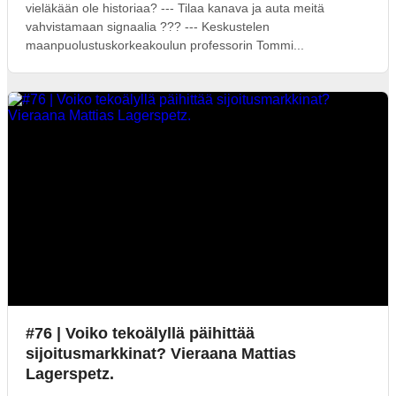
vieläkään ole historiaa? --- Tilaa kanava ja auta meitä
vahvistamaan signaalia ??? --- Keskustelen
maanpuolustuskorkeakoulun professorin Tommi...
#76 | Voiko tekoälyllä päihittää
sijoitusmarkkinat? Vieraana Mattias
Lagerspetz.