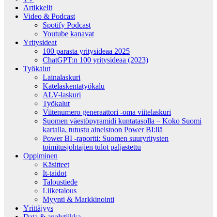
Artikkelit
Video & Podcast
Spotify Podcast
Youtube kanavat
Yritysideat
100 parasta yritysideaa 2025
ChatGPT:n 100 yritysideaa (2023)
Työkalut
Lainalaskuri
Katelaskentatyökalu
ALV-laskuri
Työkalut
Viitenumero generaattori -oma viitelaskuri
Suomen väestöpyramidi kuntatasolla – Koko Suomi
kartalla, tutustu aineistoon Power BI:llä
Power BI -raportti: Suomen suuryritysten
toimitusjohtajien tulot paljastettu
Oppiminen
Käsitteet
It-taidot
Taloustiede
Liiketalous
Myynti & Markkinointi
Yrittäjyys
Data & analytiikka