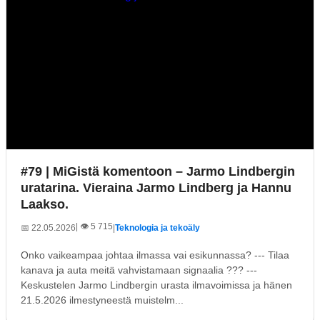
#79 | MiGistä komentoon – Jarmo Lindbergin
uratarina. Vieraina Jarmo Lindberg ja Hannu
Laakso.
| 👁️ 5 715
📅 22.05.2026
|
Teknologia ja tekoäly
Onko vaikeampaa johtaa ilmassa vai esikunnassa? --- Tilaa
kanava ja auta meitä vahvistamaan signaalia ??? ---
Keskustelen Jarmo Lindbergin urasta ilmavoimissa ja hänen
21.5.2026 ilmestyneestä muistelm...