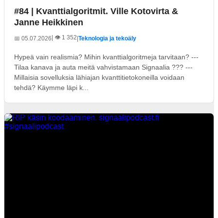
#84 | Kvanttialgoritmit. Ville Kotovirta &
Janne Heikkinen
| 👁️ 1 352
📅 05.07.2026
|
Teknologia ja tekoäly
Hypeä vain realismia? Mihin kvanttialgoritmeja tarvitaan? ---
Tilaa kanava ja auta meitä vahvistamaan Signaalia ??? ---
Millaisia sovelluksia lähiajan kvanttitietokoneilla voidaan
tehdä? Käymme läpi k...