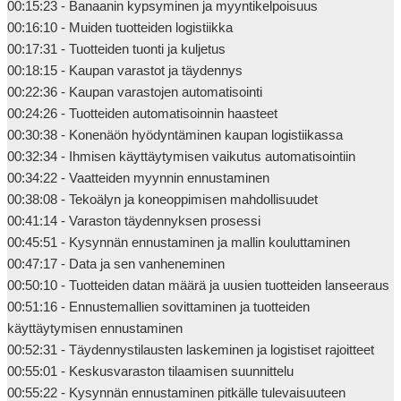
00:15:23 - Banaanin kypsyminen ja myyntikelpoisuus

00:16:10 - Muiden tuotteiden logistiikka

00:17:31 - Tuotteiden tuonti ja kuljetus

00:18:15 - Kaupan varastot ja täydennys

00:22:36 - Kaupan varastojen automatisointi

00:24:26 - Tuotteiden automatisoinnin haasteet

00:30:38 - Konenäön hyödyntäminen kaupan logistiikassa

00:32:34 - Ihmisen käyttäytymisen vaikutus automatisointiin

00:34:22 - Vaatteiden myynnin ennustaminen

00:38:08 - Tekoälyn ja koneoppimisen mahdollisuudet

00:41:14 - Varaston täydennyksen prosessi

00:45:51 - Kysynnän ennustaminen ja mallin kouluttaminen

00:47:17 - Data ja sen vanheneminen

00:50:10 - Tuotteiden datan määrä ja uusien tuotteiden lanseeraus

00:51:16 - Ennustemallien sovittaminen ja tuotteiden 
käyttäytymisen ennustaminen

00:52:31 - Täydennystilausten laskeminen ja logistiset rajoitteet

00:55:01 - Keskusvaraston tilaamisen suunnittelu

00:55:22 - Kysynnän ennustaminen pitkälle tulevaisuuteen
