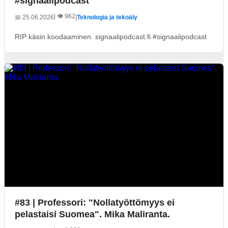
#signaalipodcast
| 👁️ 962
📅 25.06.2026
|
Teknologia ja tekoäly
RIP käsin koodaaminen. signaalipodcast.fi #signaalipodcast
#83 | Professori: "Nollatyöttömyys ei
pelastaisi Suomea". Mika Maliranta.