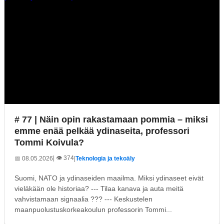
# 77 | Näin opin rakastamaan pommia – miksi
emme enää pelkää ydinaseita, professori
Tommi Koivula?
| 👁️ 374
📅 08.05.2026
|
Teknologia ja tekoäly
Suomi, NATO ja ydinaseiden maailma. Miksi ydinaseet eivät
vieläkään ole historiaa? --- Tilaa kanava ja auta meitä
vahvistamaan signaalia ??? --- Keskustelen
maanpuolustuskorkeakoulun professorin Tommi...