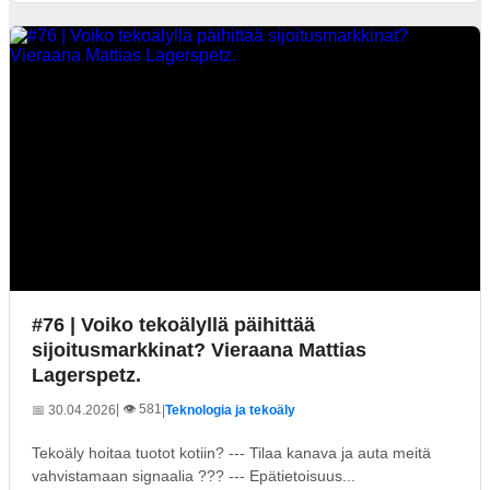
#76 | Voiko tekoälyllä päihittää
sijoitusmarkkinat? Vieraana Mattias
Lagerspetz.
| 👁️ 581
📅 30.04.2026
|
Teknologia ja tekoäly
Tekoäly hoitaa tuotot kotiin? --- Tilaa kanava ja auta meitä
vahvistamaan signaalia ??? --- Epätietoisuus...