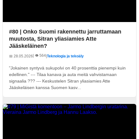
#80 | Onko Suomi rakennettu jarruttamaan
muutosta, Sitran yliasiamies Atte
Jääskeläinen?
| 👁️ 564
📅 28.05.2026
|
Teknologia ja tekoäly
"Jokainen syntyvä sukupolvi on 40 prosenttia pienempi kuin
edellinen." --- Tilaa kanava ja auta meitä vahvistamaan
signaalia ??? --- Keskustelen Sitran yliasiamies Atte
Jääskeläisen kanssa Suomen kasv...