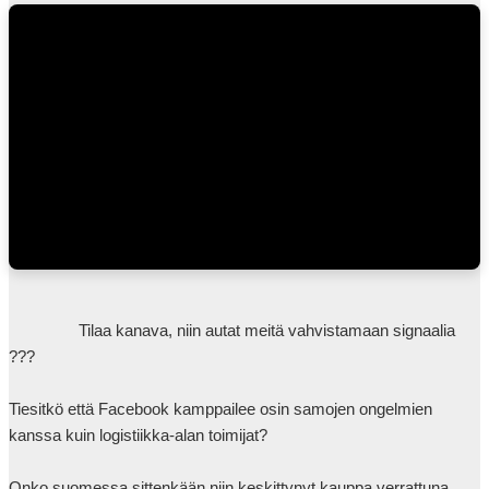
                Tilaa kanava, niin autat meitä vahvistamaan signaalia 
???

Tiesitkö että Facebook kamppailee osin samojen ongelmien 
kanssa kuin logistiikka-alan toimijat?

Onko suomessa sittenkään niin keskittynyt kauppa verrattuna 