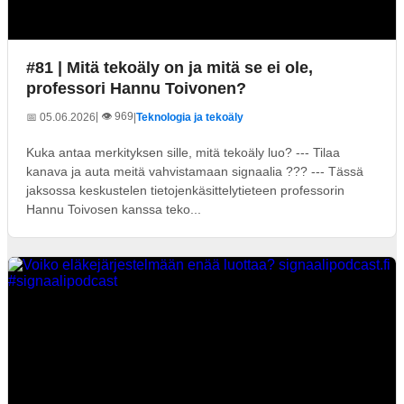
#81 | Mitä tekoäly on ja mitä se ei ole,
professori Hannu Toivonen?
| 👁️ 969
📅 05.06.2026
|
Teknologia ja tekoäly
Kuka antaa merkityksen sille, mitä tekoäly luo? --- Tilaa
kanava ja auta meitä vahvistamaan signaalia ??? --- Tässä
jaksossa keskustelen tietojenkäsittelytieteen professorin
Hannu Toivosen kanssa teko...