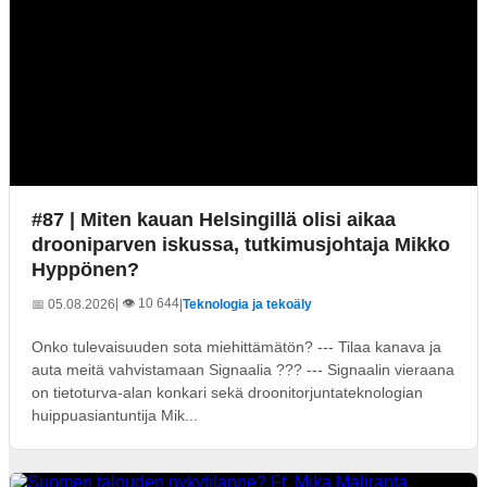
#87 | Miten kauan Helsingillä olisi aikaa
drooniparven iskussa, tutkimusjohtaja Mikko
Hyppönen?
| 👁️ 10 644
📅 05.08.2026
|
Teknologia ja tekoäly
Onko tulevaisuuden sota miehittämätön? --- Tilaa kanava ja
auta meitä vahvistamaan Signaalia ??? --- Signaalin vieraana
on tietoturva-alan konkari sekä droonitorjuntateknologian
huippuasiantuntija Mik...