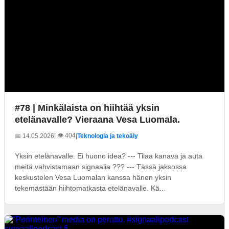
#78 | Minkälaista on hiihtää yksin
etelänavalle? Vieraana Vesa Luomala.
| 👁️ 404
📅 14.05.2026
|
Teknologia ja tekoäly
Yksin etelänavalle. Ei huono idea? --- Tilaa kanava ja auta
meitä vahvistamaan signaalia ??? --- Tässä jaksossa
keskustelen Vesa Luomalan kanssa hänen yksin
tekemästään hiihtomatkasta etelänavalle. Kä...