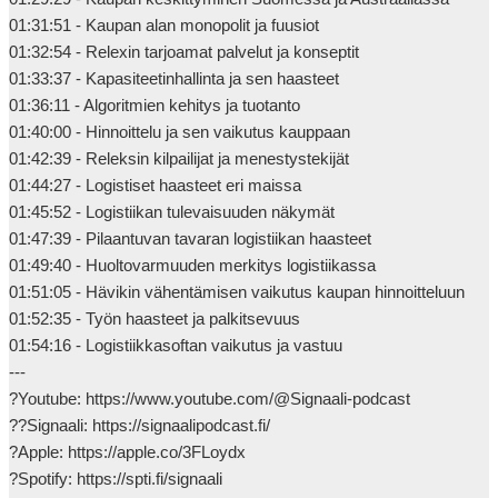
01:31:51 - Kaupan alan monopolit ja fuusiot

01:32:54 - Relexin tarjoamat palvelut ja konseptit

01:33:37 - Kapasiteetinhallinta ja sen haasteet

01:36:11 - Algoritmien kehitys ja tuotanto

01:40:00 - Hinnoittelu ja sen vaikutus kauppaan

01:42:39 - Releksin kilpailijat ja menestystekijät

01:44:27 - Logistiset haasteet eri maissa

01:45:52 - Logistiikan tulevaisuuden näkymät

01:47:39 - Pilaantuvan tavaran logistiikan haasteet

01:49:40 - Huoltovarmuuden merkitys logistiikassa

01:51:05 - Hävikin vähentämisen vaikutus kaupan hinnoitteluun

01:52:35 - Työn haasteet ja palkitsevuus

01:54:16 - Logistiikkasoftan vaikutus ja vastuu

---

?Youtube: https://www.youtube.com/@Signaali-podcast

??Signaali: https://signaalipodcast.fi/

?Apple: https://apple.co/3FLoydx

?Spotify: https://spti.fi/signaali
