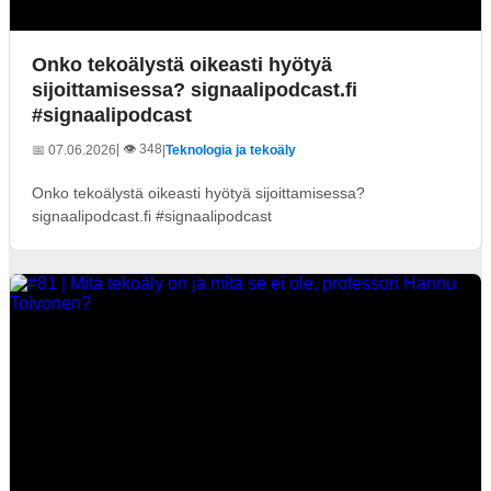
Onko tekoälystä oikeasti hyötyä
sijoittamisessa? signaalipodcast.fi
#signaalipodcast
| 👁️ 348
📅 07.06.2026
|
Teknologia ja tekoäly
Onko tekoälystä oikeasti hyötyä sijoittamisessa?
signaalipodcast.fi #signaalipodcast