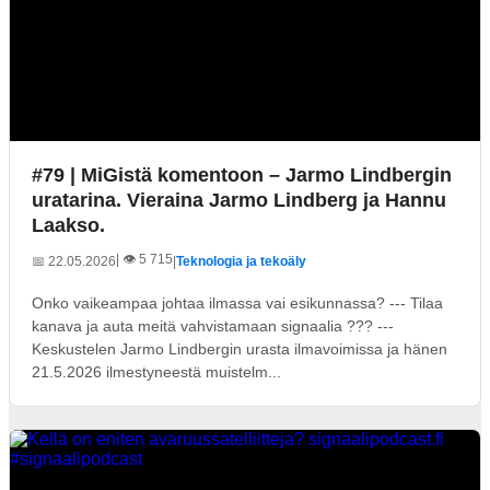
#79 | MiGistä komentoon – Jarmo Lindbergin
uratarina. Vieraina Jarmo Lindberg ja Hannu
Laakso.
| 👁️ 5 715
📅 22.05.2026
|
Teknologia ja tekoäly
Onko vaikeampaa johtaa ilmassa vai esikunnassa? --- Tilaa
kanava ja auta meitä vahvistamaan signaalia ??? ---
Keskustelen Jarmo Lindbergin urasta ilmavoimissa ja hänen
21.5.2026 ilmestyneestä muistelm...