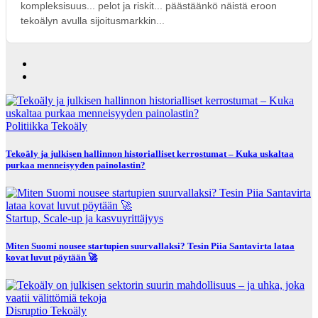
kompleksisuus... pelot ja riskit... päästäänkö näistä eroon
tekoälyn avulla sijoitusmarkkin...
Politiikka
Tekoäly
Tekoäly ja julkisen hallinnon historialliset kerrostumat – Kuka uskaltaa
purkaa menneisyyden painolastin?
Startup, Scale-up ja kasvuyrittäjyys
Miten Suomi nousee startupien suurvallaksi? Tesin Piia Santavirta lataa
kovat luvut pöytään 🚀
Disruptio
Tekoäly