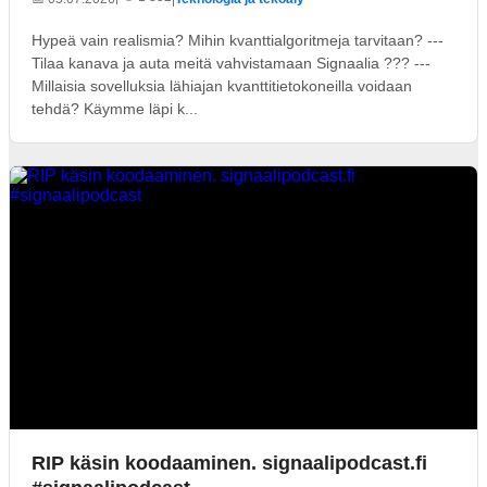
Hypeä vain realismia? Mihin kvanttialgoritmeja tarvitaan? ---
Tilaa kanava ja auta meitä vahvistamaan Signaalia ??? ---
Millaisia sovelluksia lähiajan kvanttitietokoneilla voidaan
tehdä? Käymme läpi k...
RIP käsin koodaaminen. signaalipodcast.fi