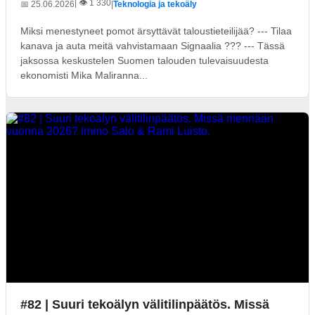
| 👁️ 1 330
📅 25.06.2026
|
Teknologia ja tekoäly
Miksi menestyneet pomot ärsyttävät taloustieteilijää? --- Tilaa
kanava ja auta meitä vahvistamaan Signaalia ??? --- Tässä
jaksossa keskustelen Suomen talouden tulevaisuudesta
ekonomisti Mika Maliranna...
#82 | Suuri tekoälyn välitilinpäätös. Missä