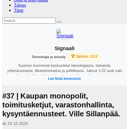
Talous
Tiimi
Signaali
🏆 Sijoitus: #112
Teknologia ja tekoäly
Suomen kovimmat keskustelut teknologiasta, tieteestä,
yhteiskunnasta, liiketoiminnasta ja politiikasta. Jaksot 1-22 ovat vain
audiona, kaikki näitä uusimmat ovat videona. Juontajana toimii
Lue lisää kanavasta
George Lapinlampi.
#37 | Kaupan monopolit,
toimitusketjut, varastonhallinta,
kysyntäennusteet. Ville Sillanpää.
📅 20.10.2025