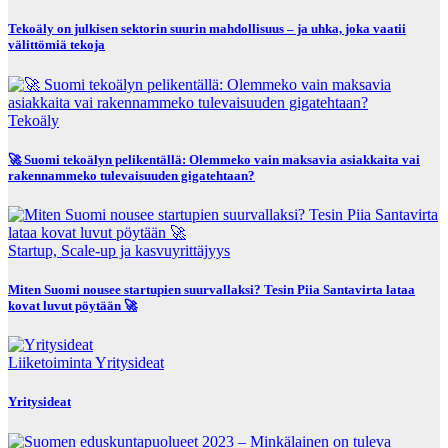
Tekoäly on julkisen sektorin suurin mahdollisuus – ja uhka, joka vaatii
välittömiä tekoja
Tekoäly
🚀 Suomi tekoälyn pelikentällä: Olemmeko vain maksavia asiakkaita vai
rakennammeko tulevaisuuden gigatehtaan?
Startup, Scale-up ja kasvuyrittäjyys
Miten Suomi nousee startupien suurvallaksi? Tesin Piia Santavirta lataa
kovat luvut pöytään 🚀
Liiketoiminta
Yritysideat
Yritysideat