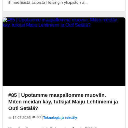
ihmeellisistä asioista Helsingin yliopiston a...
#85 | Upotamme maapallomme muoviin.
Miten meidän käy, tutkijat Maiju Lehtiniemi ja
Outi Setälä?
| 👁️ 360
📅 15.07.2026
|
Teknologia ja tekoäly