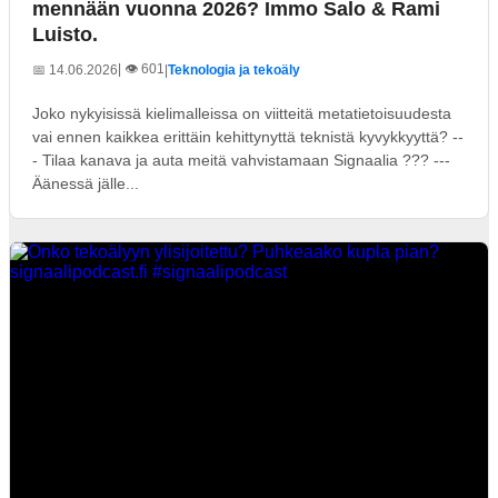
mennään vuonna 2026? Immo Salo & Rami
Luisto.
| 👁️ 601
📅 14.06.2026
|
Teknologia ja tekoäly
Joko nykyisissä kielimalleissa on viitteitä metatietoisuudesta
vai ennen kaikkea erittäin kehittynyttä teknistä kyvykkyyttä? --
- Tilaa kanava ja auta meitä vahvistamaan Signaalia ??? ---
Äänessä jälle...