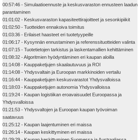
00:57:46 - Simulaatioennuste ja keskusvaraston ennusteen laadun 
parantaminen

01:01:02 - Keskusvaraston kapasiteettirajoitteet ja sesonkipiikit

01:02:50 - Tuotteiden ennakoiva toimitus

01:03:36 - Erilaiset haasteet eri tuotetyypeille

01:06:17 - Kysynnän ennustaminen ja referenssituotteiden valinta

01:07:15 - Tuotetietojen tarkistus ja laskentamallien kehittäminen

01:08:32 - Algoritmien hyödyntäminen eri kaupan aloilla

01:14:08 - Kauppaketjujen skaalautuvuus ja ROI

01:14:08 - Yhdysvaltain ja Euroopan markkinoiden vertailu

01:16:44 - Kauppaketjujen keskusvarastot Yhdysvalloissa

01:18:03 - Kauppaketjujen autonomia Yhdysvalloissa

01:19:24 - Kaupan logistiikan eroavaisuudet Euroopassa ja 
Yhdysvalloissa

01:21:53 - Yhdysvaltojen ja Euroopan kaupan työvoiman 
saatavuus

01:25:12 - Kaupan laajentuminen eri maissa

01:26:14 - Kaupan keskittyminen eri maissa

01:29:29 - Kaupan keskittyminen Suomessa ja Austraaliassa
