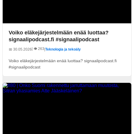
Voiko eläkejärjestelmään enää luottaa?
signaalipodcast.fi #signaalipodcast
| 👁️ 263
📅 30.05.2026
|
Teknologia ja tekoäly
Voiko eläkejärjestelmään enää luottaa? signaalipodcast.fi
#signaalipodcast