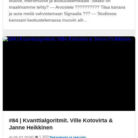
Muovit, mikromuovit ja ikuisuuskemikaalit. Siitäkö on
maailmamme tehty? --- Arvostele ?????????? Tilaa kanava
ja auta meitä vahvistamaan Signaalia ??? --- Studiossa
kanssani keskustelemassa muovin aih...
#84 | Kvanttialgoritmit. Ville Kotovirta &
Janne Heikkinen
| 👁️ 1 352
📅 05.07.2026
|
Teknologia ja tekoäly