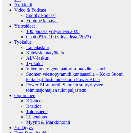
Artikkelit
Video & Podcast
Spotify Podcast
Youtube kanavat
Yritysideat
100 parasta yritysideaa 2025
ChatGPT:n 100 yritysideaa (2023)
Työkalut
Lainalaskuri
Katelaskentatyökalu
ALV-laskuri
Työkalut
Viitenumero generaattori -oma viitelaskuri
Suomen väestöpyramidi kuntatasolla – Koko Suomi
kartalla, tutustu aineistoon Power BI:llä
Power BI -raportti: Suomen suuryritysten
toimitusjohtajien tulot paljastettu
Oppiminen
Käsitteet
It-taidot
Taloustiede
Liiketalous
Myynti & Markkinointi
Yrittäjyys
Data & analytiikka