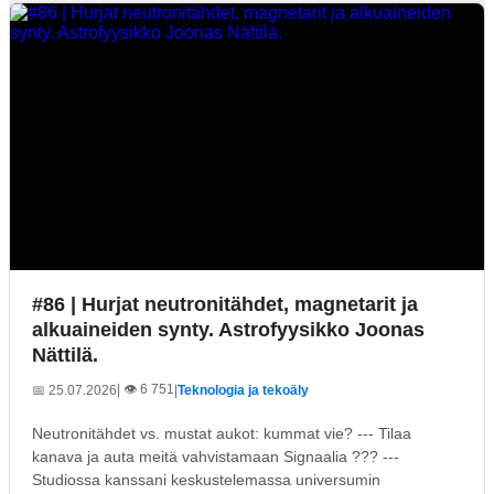
#86 | Hurjat neutronitähdet, magnetarit ja
alkuaineiden synty. Astrofyysikko Joonas
Nättilä.
| 👁️ 6 751
📅 25.07.2026
|
Teknologia ja tekoäly
Neutronitähdet vs. mustat aukot: kummat vie? --- Tilaa
kanava ja auta meitä vahvistamaan Signaalia ??? ---
Studiossa kanssani keskustelemassa universumin