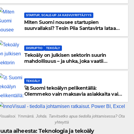
menneisyyden painolastin?
STARTUP, SCALE-UP JA KASVUYRITTÄJYYS
Miten Suomi nousee startupien
suurvallaksi? Tesin Piia Santavirta lataa
kovat luvut pöytään 🚀
DISRUPTIO
TEKOÄLY
Tekoäly on julkisen sektorin suurin
mahdollisuus – ja uhka, joka vaatii
välittömiä tekoja
TEKOÄLY
🚀 Suomi tekoälyn pelikentällä:
Olemmeko vain maksavia asiakkaita vai
rakennammeko tulevaisuuden
gigatehtaan?
Visualisoi. Ymmärrä. Johda. Tarvitsetko apua tiedolla johtamisessa? Ota
yhteyttä
uuta aiheesta: Teknologia ja tekoäly