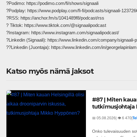
?Podimo: https://podimo.com/fi/shows/signaali

?Podplay: https://www.podplay.com/fi-fi/podcasts/signaali-1237266
?RSS: https://anchor.fm/s/1041489f8/podcast/rss

? Tiktok: https://www.tiktok.com/@signaalipodcast

?Instagram: https://www.instagram.com/signaalipodcast/

?Linkedin (Signaali): https://www.linkedin.com/company/signaali-p
??Linkedin (Juontaja): https://www.linkedin.com/in/georgelapinlampi/ 
Katso myös nämä jaksot
#87 | Miten kauan
tutkimusjohtaja
📅 05.08.2026
| 👁️ 6 470
|
Te
Onko tulevaisuuden sot