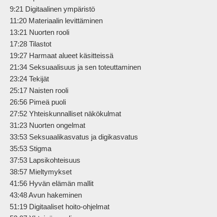
9:21 Digitaalinen ympäristö

11:20 Materiaalin levittäminen

13:21 Nuorten rooli

17:28 Tilastot

19:27 Harmaat alueet käsitteissä

21:34 Seksuaalisuus ja sen toteuttaminen

23:24 Tekijät

25:17 Naisten rooli

26:56 Pimeä puoli

27:52 Yhteiskunnalliset näkökulmat

31:23 Nuorten ongelmat

33:53 Seksuaalikasvatus ja digikasvatus

35:53 Stigma

37:53 Lapsikohteisuus

38:57 Mieltymykset

41:56 Hyvän elämän mallit

43:48 Avun hakeminen

51:19 Digitaaliset hoito-ohjelmat
