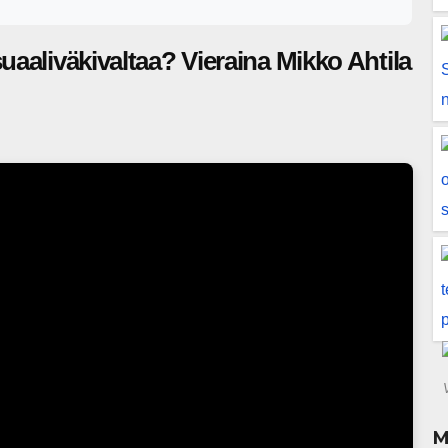
uaaliväkivaltaa? Vieraina Mikko Ahtila
M