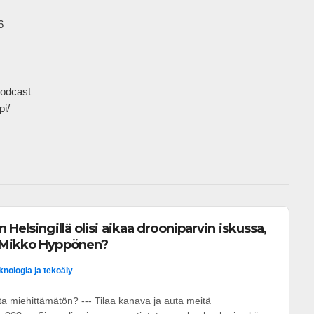


odcast

           
 Helsingillä olisi aikaa drooniparvin iskussa,
 Mikko Hyppönen?
knologia ja tekoäly
a miehittämätön? --- Tilaa kanava ja auta meitä