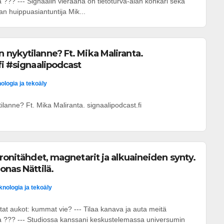
??? --- Signaalin vieraana on tietoturva-alan konkari sekä
an huippuasiantuntija Mik...
nykytilanne? Ft. Mika Maliranta.
fi #signaalipodcast
ologia ja tekoäly
lanne? Ft. Mika Maliranta. signaalipodcast.fi
tronitähdet, magnetarit ja alkuaineiden synty.
onas Nättilä.
knologia ja tekoäly
tat aukot: kummat vie? --- Tilaa kanava ja auta meitä
a ??? --- Studiossa kanssani keskustelemassa universumin