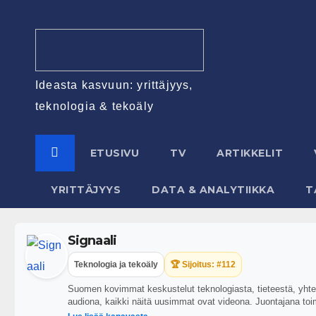
Ideasta kasvuun: yrittäjyys,
teknologia & tekoäly
ETUSIVU
TV
ARTIKKELIT
YRITTÄJYYS
DATA & ANALYTIIKKA
T
Signaali
Teknologia ja tekoäly
🏆 Sijoitus: #112
Suomen kovimmat keskustelut teknologiasta, tieteestä, yhteis
audiona, kaikki näitä uusimmat ovat videona. Juontajana toi