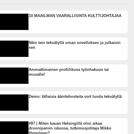
10 MAAILMAN VAARALLISINTA KULTTIJOHTAJAA
Näin tein tekoälyllä oman sovelluksen ja julkaisin
sen
Ammattimainen profiilikuva työnhakuun tai
muualle!
Demo: tällaisia äänitehosteita voit luoda tekoälyllä
#87 | Miten kauan Helsingillä olisi aikaa
drooniparvin iskussa, tutkimusjohtaja Mikko
Hyppönen?