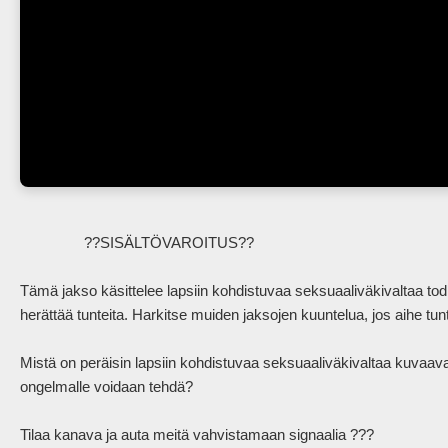
                ??SISÄLTÖVAROITUS??

Tämä jakso käsittelee lapsiin kohdistuvaa seksuaaliväkivaltaa todis
herättää tunteita. Harkitse muiden jaksojen kuuntelua, jos aihe tunt
Mistä on peräisin lapsiin kohdistuvaa seksuaaliväkivaltaa kuvaava 
ongelmalle voidaan tehdä?

Tilaa kanava ja auta meitä vahvistamaan signaalia ???
