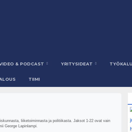
VIDEO & PODCAST
YRITYSIDEAT
TYÖKAL
ALOUS
TIIMI
kunnasta, liiketoiminnasta ja politiikasta. Jaksot 1-22 ovat vain
mii George Lapinlampi.