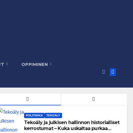
UT
OPPIMINEN
POLITIIKKA
TEKOÄLY
Tekoäly ja julkisen hallinnon historialliset
kerrostumat – Kuka uskaltaa purkaa