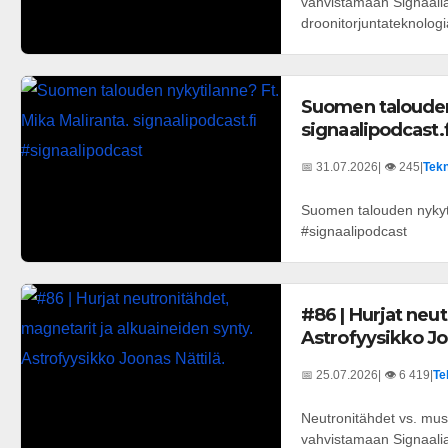
vahvistamaan Signaalia 
droonitorjuntateknologi
Suomen talouden 
signaalipodcast.
📅 31.07.2026
| 👁️ 245
|
Tekn
Suomen talouden nykyti
#signaalipodcast
#86 | Hurjat neu
Astrofyysikko Jo
📅 25.07.2026
| 👁️ 6 419
|
Te
Neutronitähdet vs. mus
vahvistamaan Signaali