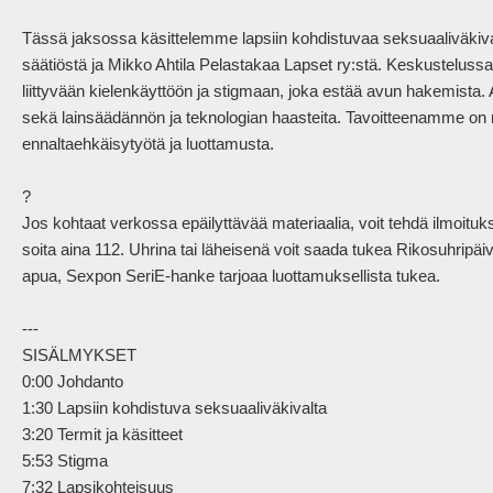
Tässä jaksossa käsittelemme lapsiin kohdistuvaa seksuaaliväkiva
säätiöstä ja Mikko Ahtila Pelastakaa Lapset ry:stä. Keskustelus
liittyvään kielenkäyttöön ja stigmaan, joka estää avun hakemista
sekä lainsäädännön ja teknologian haasteita. Tavoitteenamme on r
ennaltaehkäisytyötä ja luottamusta.

?

Jos kohtaat verkossa epäilyttävää materiaalia, voit tehdä ilmoituks
soita aina 112. Uhrina tai läheisenä voit saada tukea Rikosuhripäivy
apua, Sexpon SeriE-hanke tarjoaa luottamuksellista tukea.

---

SISÄLMYKSET

0:00 Johdanto

1:30 Lapsiin kohdistuva seksuaaliväkivalta

3:20 Termit ja käsitteet

5:53 Stigma

7:32 Lapsikohteisuus
