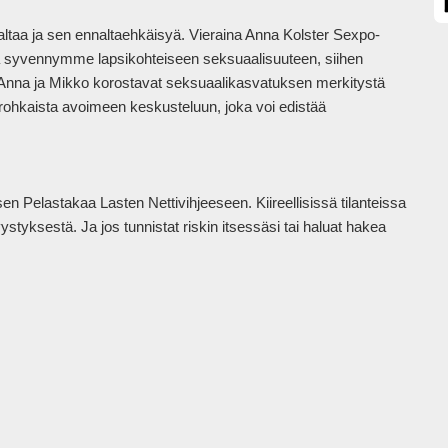
ltaa ja sen ennaltaehkäisyä. Vieraina Anna Kolster Sexpo-
sa syvennymme lapsikohteiseen seksuaalisuuteen, siihen 
. Anna ja Mikko korostavat seksuaalikasvatuksen merkitystä 
ohkaista avoimeen keskusteluun, joka voi edistää 
en Pelastakaa Lasten Nettivihjeeseen. Kiireellisissä tilanteissa 
styksestä. Ja jos tunnistat riskin itsessäsi tai haluat hakea 