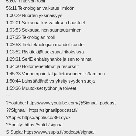
53:07 Yhteisön rooli

56:11 Teknologian vaikutus ilmiöön

1:00:29 Nuorten yksinäisyys

1:02:01 Seksuaalikasvatuksen haasteet

1:03:53 Seksuaalinen suuntautuminen

1:07:35 Teknologian rooli

1:09:53 Tietoteknologian mahdollisuudet

1:13:52 Riskitekijät seksuaalirikoksissa

1:29:31 SeriE ehkäisyhanke ja sen toiminta

1:34:30 Hoitomenetelmät ja resurssit

1:45:33 Vanhempainillat ja tietoisuuden lisääminen

1:50:44 Lainsäädäntö vs yksityisyyden suoja

1:59:36 Muutokset työhön ja toiveet

---

?Youtube: https://www.youtube.com/@Signaali-podcast

??Signaali: https://signaalipodcast.fi/

?Apple: https://apple.co/3FLoydx

?Spotify: https://spti.fi/signaali

S Supla: https://www.supla.fi/podcast/signaali
