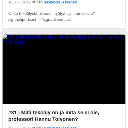
| 👁️ 348
📅 07.06.2026
|
Teknologia ja tekoäly
Onko tekoälystä oikeasti hyötyä sijoittamisessa?
signaalipodcast.fi #signaalipodcast
#81 | Mitä tekoäly on ja mitä se ei ole,
professori Hannu Toivonen?
| 👁️ 969