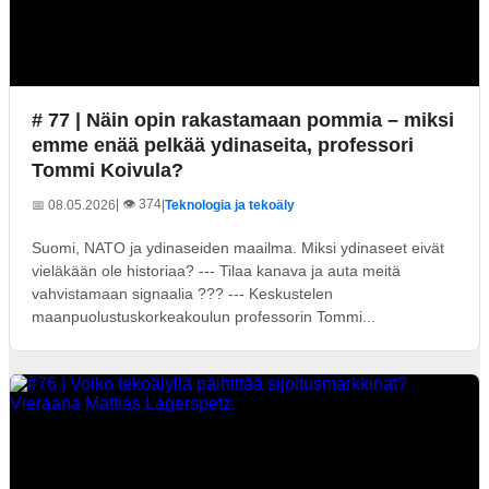
# 77 | Näin opin rakastamaan pommia – miksi
emme enää pelkää ydinaseita, professori
Tommi Koivula?
| 👁️ 374
📅 08.05.2026
|
Teknologia ja tekoäly
Suomi, NATO ja ydinaseiden maailma. Miksi ydinaseet eivät
vieläkään ole historiaa? --- Tilaa kanava ja auta meitä
vahvistamaan signaalia ??? --- Keskustelen
maanpuolustuskorkeakoulun professorin Tommi...