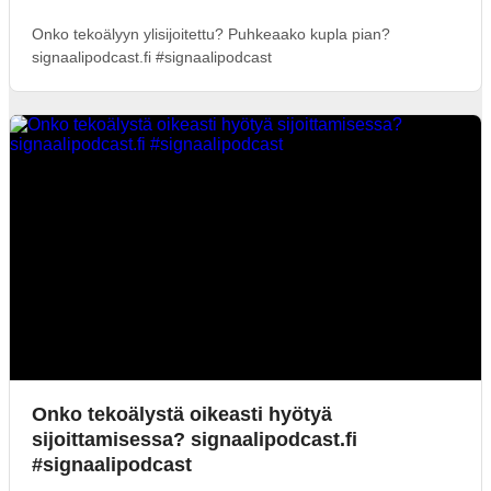
Onko tekoälyyn ylisijoitettu? Puhkeaako kupla pian?
signaalipodcast.fi #signaalipodcast
Onko tekoälystä oikeasti hyötyä
sijoittamisessa? signaalipodcast.fi
#signaalipodcast