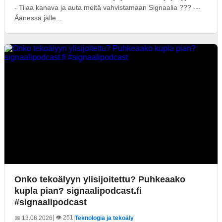
- Tilaa kanava ja auta meitä vahvistamaan Signaalia ??? ---
Äänessä jälle...
Onko tekoälyyn ylisijoitettu? Puhkeaako
kupla pian? signaalipodcast.fi
#signaalipodcast
| 👁️ 251
📅 13.06.2026
|
Teknologia ja tekoäly