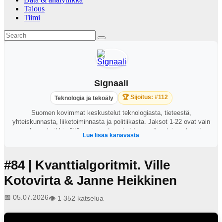
Talous
Tiimi
Signaali
🏆 Sijoitus: #112
Teknologia ja tekoäly
Suomen kovimmat keskustelut teknologiasta, tieteestä,
yhteiskunnasta, liiketoiminnasta ja politiikasta. Jaksot 1-22 ovat vain
audiona, kaikki näitä uusimmat ovat videona. Juontajana toimii
Lue lisää kanavasta
George Lapinlampi.
#84 | Kvanttialgoritmit. Ville
Kotovirta & Janne Heikkinen
📅 05.07.2026
👁️ 1 352 katselua