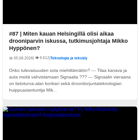
#87 | Miten kauan Helsingillä olisi aikaa
drooniparvin iskussa, tutkimusjohtaja Mikko
Hyppönen?
| 👁️ 9 612
📅 05.08.2026
|
Teknologia ja tekoäly
Onko tulevaisuuden sota miehittämätön? --- Tilaa kanava ja
auta meitä vahvistamaan Signaalia ??? --- Signaalin vieraana
on tietoturva-alan konkari sekä droonitorjuntateknologian
huippuasiantuntija Mik...