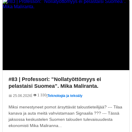
#83 | Professori: "Nollatyöttömyys ei
pelastaisi Suomea". Mika Maliranta.
| 👁️ 1 330
📅 25.06.2026
|
Teknologia ja tekoäly
Miksi menestyneet pomot ärsyttävät taloustieteilijää? --- Tilaa
kanava ja auta meitä vahvistamaan Signaalia ??? --- Tässä
jaksossa keskustelen Suomen talouden tulevaisuudesta
ekonomisti Mika Maliranna...