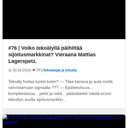
#76 | Voiko tekoälyllä päihittää
sijoitusmarkkinat? Vieraana Mattias
Lagerspetz.
| 👁️ 581
📅 30.04.2026
|
Teknologia ja tekoäly
Tekoäly hoitaa tuotot kotiin? --- Tilaa kanava ja auta meitä
vahvistamaan signaalia ??? --- Epätietoisuus...
kompleksisuus... pelot ja riskit... päästäänkö näistä eroon
tekoälyn avulla sijoitusmarkkin...