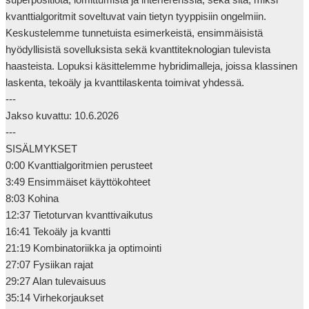
kvanttialgoritmit soveltuvat vain tietyn tyyppisiin ongelmiin.

Keskustelemme tunnetuista esimerkeistä, ensimmäisistä 
hyödyllisistä sovelluksista sekä kvanttiteknologian tulevista 
haasteista. Lopuksi käsittelemme hybridimalleja, joissa klassinen 
laskenta, tekoäly ja kvanttilaskenta toimivat yhdessä.

---

Jakso kuvattu: 10.6.2026

---

SISÄLMYKSET

0:00 Kvanttialgoritmien perusteet

3:49 Ensimmäiset käyttökohteet

8:03 Kohina

12:37 Tietoturvan kvanttivaikutus

16:41 Tekoäly ja kvantti

21:19 Kombinatoriikka ja optimointi

27:07 Fysiikan rajat

29:27 Alan tulevaisuus

35:14 Virhekorjaukset
