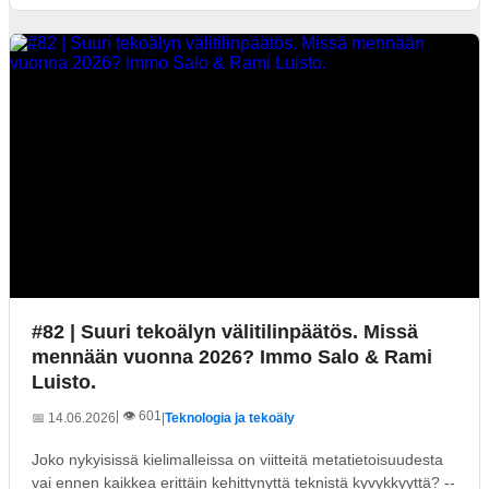
#82 | Suuri tekoälyn välitilinpäätös. Missä
mennään vuonna 2026? Immo Salo & Rami
Luisto.
| 👁️ 601
📅 14.06.2026
|
Teknologia ja tekoäly
Joko nykyisissä kielimalleissa on viitteitä metatietoisuudesta
vai ennen kaikkea erittäin kehittynyttä teknistä kyvykkyyttä? --