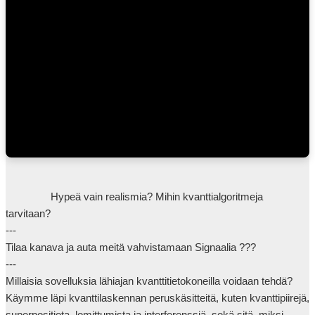
                Hypeä vain realismia? Mihin kvanttialgoritmeja 
tarvitaan?

---

Tilaa kanava ja auta meitä vahvistamaan Signaalia ???

---

Millaisia sovelluksia lähiajan kvanttitietokoneilla voidaan tehdä? 
Käymme läpi kvanttilaskennan peruskäsitteitä, kuten kvanttipiirejä, 
superpositiota, lomittumista ja interferenssiä, sekä sitä, miksi 