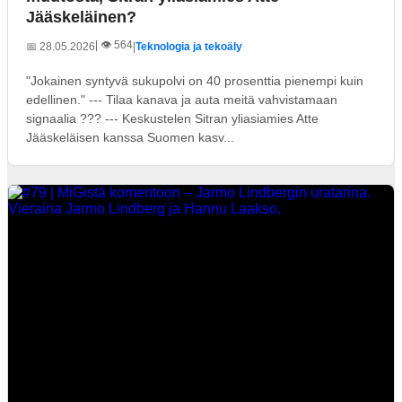
Jääskeläinen?
| 👁️ 564
📅 28.05.2026
|
Teknologia ja tekoäly
"Jokainen syntyvä sukupolvi on 40 prosenttia pienempi kuin
edellinen." --- Tilaa kanava ja auta meitä vahvistamaan
signaalia ??? --- Keskustelen Sitran yliasiamies Atte
Jääskeläisen kanssa Suomen kasv...