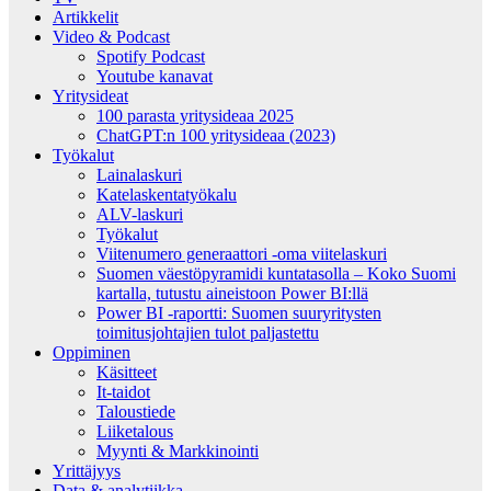
Artikkelit
Video & Podcast
Spotify Podcast
Youtube kanavat
Yritysideat
100 parasta yritysideaa 2025
ChatGPT:n 100 yritysideaa (2023)
Työkalut
Lainalaskuri
Katelaskentatyökalu
ALV-laskuri
Työkalut
Viitenumero generaattori -oma viitelaskuri
Suomen väestöpyramidi kuntatasolla – Koko Suomi
kartalla, tutustu aineistoon Power BI:llä
Power BI -raportti: Suomen suuryritysten
toimitusjohtajien tulot paljastettu
Oppiminen
Käsitteet
It-taidot
Taloustiede
Liiketalous
Myynti & Markkinointi
Yrittäjyys
Data & analytiikka