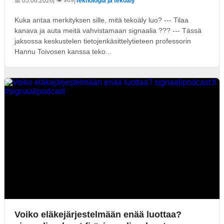
📅 05.06.2026
|
Teknologia ja tekoäly
Kuka antaa merkityksen sille, mitä tekoäly luo? --- Tilaa
kanava ja auta meitä vahvistamaan signaalia ??? --- Tässä
jaksossa keskustelen tietojenkäsittelytieteen professorin
Hannu Toivosen kanssa teko...
Voiko eläkejärjestelmään enää luottaa?