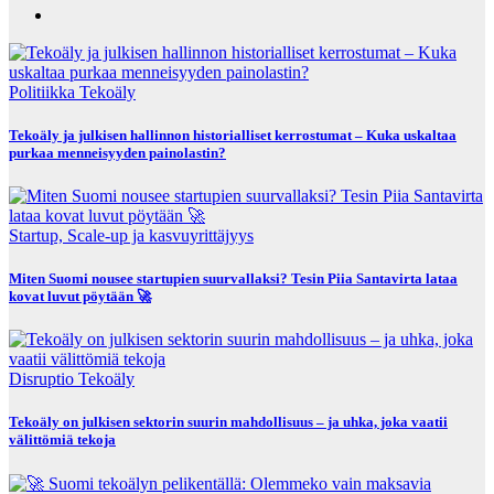
Politiikka
Tekoäly
Tekoäly ja julkisen hallinnon historialliset kerrostumat – Kuka uskaltaa
purkaa menneisyyden painolastin?
Startup, Scale-up ja kasvuyrittäjyys
Miten Suomi nousee startupien suurvallaksi? Tesin Piia Santavirta lataa
kovat luvut pöytään 🚀
Disruptio
Tekoäly
Tekoäly on julkisen sektorin suurin mahdollisuus – ja uhka, joka vaatii
välittömiä tekoja