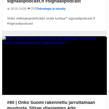
signaalipodcast.fi #signaalipodcast
| 👁️ 263
📅 30.05.2026
|
Teknologia ja tekoäly
Voiko eläkejärjestelmään enää luottaa? signaalipodcast.fi
#signaalipodcast
#80 | Onko Suomi rakennettu jarruttamaan
muutosta, Sitran yliasiamies Atte