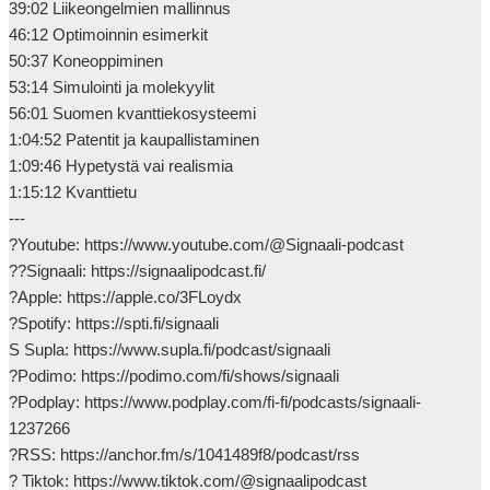
39:02 Liikeongelmien mallinnus

46:12 Optimoinnin esimerkit

50:37 Koneoppiminen

53:14 Simulointi ja molekyylit

56:01 Suomen kvanttiekosysteemi

1:04:52 Patentit ja kaupallistaminen

1:09:46 Hypetystä vai realismia

1:15:12 Kvanttietu

---

?Youtube: https://www.youtube.com/@Signaali-podcast

??Signaali: https://signaalipodcast.fi/

?Apple: https://apple.co/3FLoydx

?Spotify: https://spti.fi/signaali

S Supla: https://www.supla.fi/podcast/signaali

?Podimo: https://podimo.com/fi/shows/signaali

?Podplay: https://www.podplay.com/fi-fi/podcasts/signaali-
1237266

?RSS: https://anchor.fm/s/1041489f8/podcast/rss

? Tiktok: https://www.tiktok.com/@signaalipodcast
