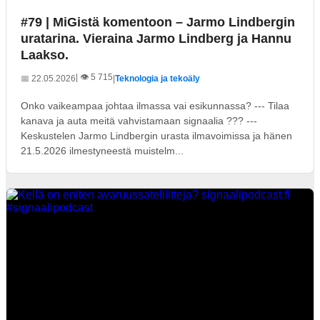
#79 | MiGistä komentoon – Jarmo Lindbergin
uratarina. Vieraina Jarmo Lindberg ja Hannu
Laakso.
| 👁️ 5 715
📅 22.05.2026
|
Teknologia ja tekoäly
Onko vaikeampaa johtaa ilmassa vai esikunnassa? --- Tilaa
kanava ja auta meitä vahvistamaan signaalia ??? ---
Keskustelen Jarmo Lindbergin urasta ilmavoimissa ja hänen
21.5.2026 ilmestyneestä muistelm...