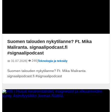
Suomen talouden nykytilanne? Ft. Mika
Maliranta. signaalipodcast.fi
#signaalipodcast
| 👁️ 246
📅 31.07.2026
|
Teknologia ja tekoäly
Suomen talouden nykytilanne? Ft. Mika Maliranta.
signaalipodcast.fi #signaalipodcast