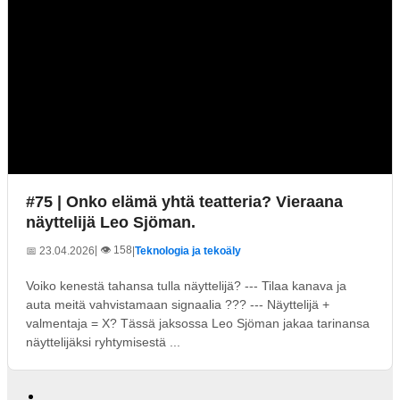
#75 | Onko elämä yhtä teatteria? Vieraana
näyttelijä Leo Sjöman.
| 👁️ 158
📅 23.04.2026
|
Teknologia ja tekoäly
Voiko kenestä tahansa tulla näyttelijä? --- Tilaa kanava ja
auta meitä vahvistamaan signaalia ??? --- Näyttelijä +
valmentaja = X? Tässä jaksossa Leo Sjöman jakaa tarinansa
näyttelijäksi ryhtymisestä ...