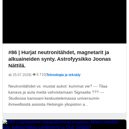
#86 | Hurjat neutronitähdet, magnetarit ja
alkuaineiden synty. Astrofyysikko Joonas
Nättilä.
| 👁️ 6 710
📅 25.07.2026
|
Teknologia ja tekoäly
Neutronitähdet vs. mustat aukot: kummat vie? --- Tilaa
kanava ja auta meitä vahvistamaan Signaalia ??? ---
Studiossa kanssani keskustelemassa universumin
ihmeellisistä asioista Helsingin yliopiston a...