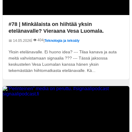
#78 | Minkälaista on hiihtää yksin
etelänavalle? Vieraana Vesa Luomala.
| 👁️ 404
📅 14.05.2026
|
Teknologia ja tekoäly
Yksin etelänavalle. Ei huono idea? --- Tilaa kanava ja auta
meitä vahvistamaan signaalia ??? --- Tässä jaksossa
keskustelen Vesa Luomalan kanssa hänen yksin
tekemästään hiihtomatkasta etelänavalle. Kä...