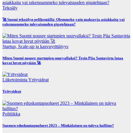
Tekoäly
🚀 Suomi tekoälyn pelikentällä: Olemmeko vain maksavia asiakkaita vai
rakennammeko tulevaisuuden gigatehtaan?
Startup, Scale-up ja kasvuyrittäjyys
Miten Suomi nousee startupien suurvallaksi? Tesin Piia Santavirta lataa
kovat luvut pöytään 🚀
Liiketoiminta
Yritysideat
Yritysideat
Politiikka
Suomen eduskuntapuolueet 2023 – Minkälainen on tuleva hallitus?