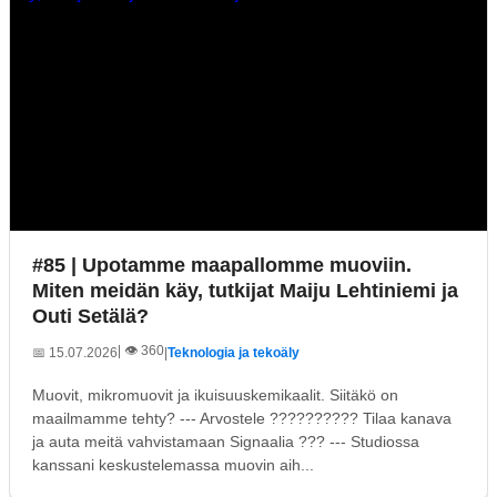
#85 | Upotamme maapallomme muoviin.
Miten meidän käy, tutkijat Maiju Lehtiniemi ja
Outi Setälä?
| 👁️ 360
📅 15.07.2026
|
Teknologia ja tekoäly
Muovit, mikromuovit ja ikuisuuskemikaalit. Siitäkö on
maailmamme tehty? --- Arvostele ?????????? Tilaa kanava
ja auta meitä vahvistamaan Signaalia ??? --- Studiossa
kanssani keskustelemassa muovin aih...