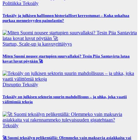
Politiikka
Tekoäly
Tekoäly ja julkisen hallinnon historialliset kerrostumat – Kuka uskaltaa
purkaa menneisyyden painolastin?
Startup, Scale-up ja kasvuyrittäjyys
Miten Suomi nousee startupien suurvallaksi? Tesin Piia Santavirta lataa
kovat luvut pöytään 🚀
Disruptio
Tekoäly
Tekoäly on julkisen sektorin suurin mahdollisuus – ja uhka, joka vaatii
välittömiä tekoja
Tekoäly
🚀 Suomi tekoälyn pelikentällä: Olemmeko vain maksavia asiakkaita vai