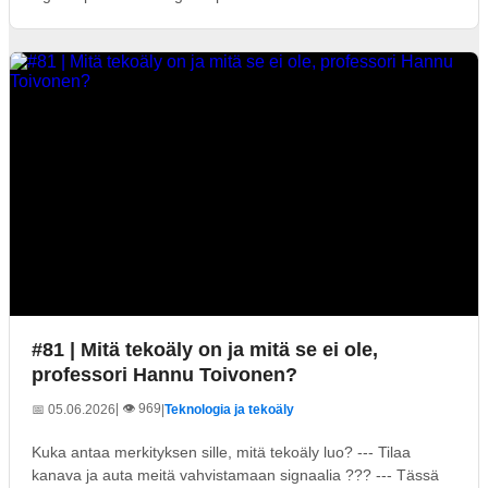
#81 | Mitä tekoäly on ja mitä se ei ole,
professori Hannu Toivonen?
| 👁️ 969
📅 05.06.2026
|
Teknologia ja tekoäly
Kuka antaa merkityksen sille, mitä tekoäly luo? --- Tilaa
kanava ja auta meitä vahvistamaan signaalia ??? --- Tässä