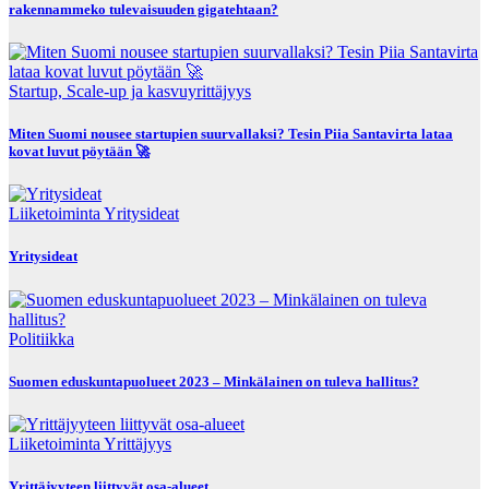
rakennammeko tulevaisuuden gigatehtaan?
Startup, Scale-up ja kasvuyrittäjyys
Miten Suomi nousee startupien suurvallaksi? Tesin Piia Santavirta lataa
kovat luvut pöytään 🚀
Liiketoiminta
Yritysideat
Yritysideat
Politiikka
Suomen eduskuntapuolueet 2023 – Minkälainen on tuleva hallitus?
Liiketoiminta
Yrittäjyys
Yrittäjyyteen liittyvät osa-alueet