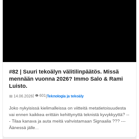
#82 | Suuri tekoälyn välitilinpäätös. Missä
mennään vuonna 2026? Immo Salo & Rami
Luisto.
| 👁️ 601
📅 14.06.2026
|
Teknologia ja tekoäly
Joko nykyisissä kielimalleissa on viitteitä metatietoisuudesta
vai ennen kaikkea erittäin kehittynyttä teknistä kyvykkyyttä? --
- Tilaa kanava ja auta meitä vahvistamaan Signaalia ??? ---
Äänessä jälle...