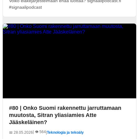
Voiko eläkejärjestelmään enää luottaa? signaalipodcast.fi
#signaalipodcast
#80 | Onko Suomi rakennettu jarruttamaan
muutosta, Sitran yliasiamies Atte
Jääskeläinen?
| 👁️ 564
📅 28.05.2026
|
Teknologia ja tekoäly