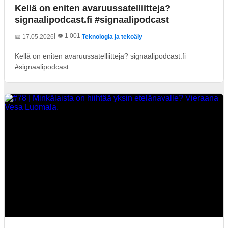
Kellä on eniten avaruussatelliitteja?
signaalipodcast.fi #signaalipodcast
| 👁️ 1 001
📅 17.05.2026
|
Teknologia ja tekoäly
Kellä on eniten avaruussatelliitteja? signaalipodcast.fi
#signaalipodcast