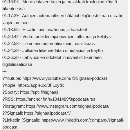
01:16:07 - Mobiilidataverkkojen ja majakkateknologian käyttö 
liikenteessä

01:17:39 - Autojen automaattisen hätäpuhelujärjestelmän e-callin 
laajentaminen

01:18:55 - E-callin toiminnallisuus ja haasteet

01:20:42 - Verkottuneiden ajoneuvojen tutkimus ja kehitys

01:22:58 - Liikenteen automatisoinnin realistisuus

01:24:38 - Julkisen liikennedatan omistajuus ja käyttö

01:26:38 - Lähivuosien odotetut innovaatiot liikenteen 
digitalisaatiossa

---

?Youtube: https://www.youtube.com/@Signaali-podcast

?Apple: https://apple.co/3FLoydx

?Spotify: https://spti.fi/signaali

?RSS: https://anchor.fm/s/1041489f8/podcast/rss

?Instagram: https://www.instagram.com/signaalipodcast/

??Signaali: https://signaalipodcast.fi/

?Linkedin (Signaali): https://www.linkedin.com/company/signaali-
podcast
