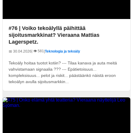
#76 | Voiko tekoälyllä päihittää
sijoitusmarkkinat? Vieraana Mattias
Lagerspetz.
| 👁️ 581
📅 30.04.2026
|
Teknologia ja tekoäly
Tekoäly hoitaa tuotot kotiin? --- Tilaa kanava ja auta meitä
vahvistamaan signaalia ??? --- Epätietoisuus...
kompleksisuus... pelot ja riskit... päästäänkö näistä eroon
tekoälyn avulla sijoitusmarkkin...