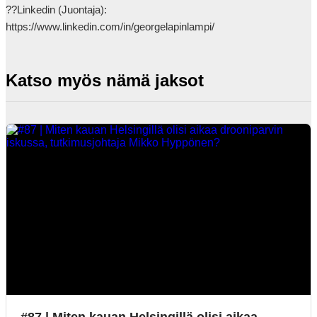
??Linkedin (Juontaja): 
https://www.linkedin.com/in/georgelapinlampi/            
Katso myös nämä jaksot
#87 | Miten kauan Helsingillä olisi aikaa