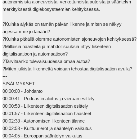
autonomisista ajoneuvoista, verkottuneista autoista ja sääntelyn 
merkityksestä digiekosysteemien kehityksessä.

?Kuinka älykäs on tämän päivän liikenne ja miten se näkyy 
arjessamme jo tänään?

?Kuinka pitkällä olemme autonomisten ajoneuvojen kehityksessä?

?Millaisia haasteita ja mahdollisuuksia liittyy liikenteen 
digitalisaatioon ja automaatioon?

?Tarvitaanko tulevaisuudessa omaa autoa? 

?Miten julkista liikennettä voidaan tehostaa digitalisaation avulla?

---

SISÄLMYKSET

00:00:00 - Johdanto

00:00:41 - Podcastin aloitus ja vieraan esittely

00:00:58 - Liikenteen digitalisaation esittely

00:01:57 - Liikenteen digitalisaation haasteet

00:02:38 - Autonomisen liikenteen tilanne

00:02:58 - Kulttuurierot ja sääntelyn vaikutus

00:04:05 - Euroopan sääntelyn vaikutus
