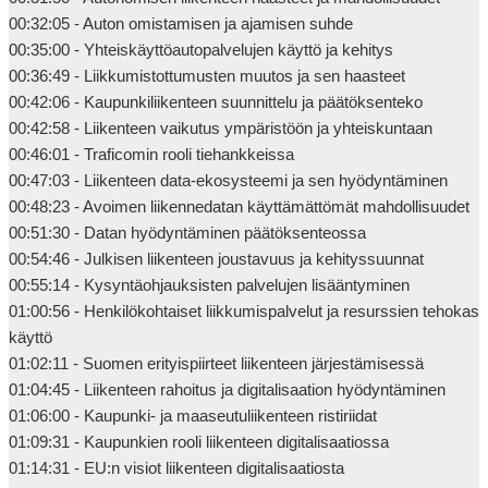
00:32:05 - Auton omistamisen ja ajamisen suhde

00:35:00 - Yhteiskäyttöautopalvelujen käyttö ja kehitys

00:36:49 - Liikkumistottumusten muutos ja sen haasteet

00:42:06 - Kaupunkiliikenteen suunnittelu ja päätöksenteko

00:42:58 - Liikenteen vaikutus ympäristöön ja yhteiskuntaan

00:46:01 - Traficomin rooli tiehankkeissa

00:47:03 - Liikenteen data-ekosysteemi ja sen hyödyntäminen

00:48:23 - Avoimen liikennedatan käyttämättömät mahdollisuudet

00:51:30 - Datan hyödyntäminen päätöksenteossa

00:54:46 - Julkisen liikenteen joustavuus ja kehityssuunnat

00:55:14 - Kysyntäohjauksisten palvelujen lisääntyminen

01:00:56 - Henkilökohtaiset liikkumispalvelut ja resurssien tehokas 
käyttö

01:02:11 - Suomen erityispiirteet liikenteen järjestämisessä

01:04:45 - Liikenteen rahoitus ja digitalisaation hyödyntäminen

01:06:00 - Kaupunki- ja maaseutuliikenteen ristiriidat

01:09:31 - Kaupunkien rooli liikenteen digitalisaatiossa

01:14:31 - EU:n visiot liikenteen digitalisaatiosta
