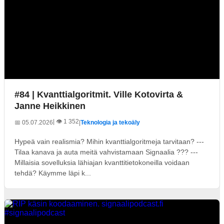
#84 | Kvanttialgoritmit. Ville Kotovirta &
Janne Heikkinen
| 👁️ 1 352
📅 05.07.2026
|
Teknologia ja tekoäly
Hypeä vain realismia? Mihin kvanttialgoritmeja tarvitaan? ---
Tilaa kanava ja auta meitä vahvistamaan Signaalia ??? ---
Millaisia sovelluksia lähiajan kvanttitietokoneilla voidaan
tehdä? Käymme läpi k...