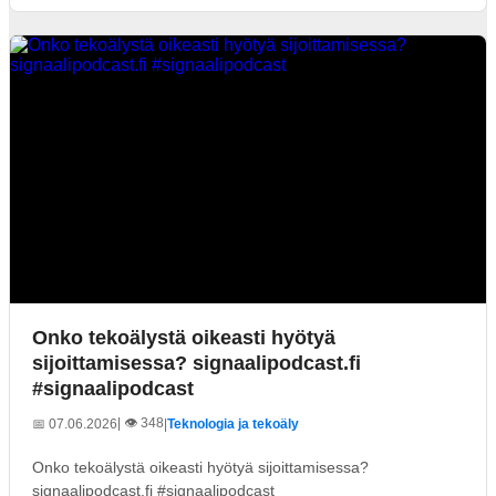
Onko tekoälystä oikeasti hyötyä
sijoittamisessa? signaalipodcast.fi
#signaalipodcast
| 👁️ 348
📅 07.06.2026
|
Teknologia ja tekoäly
Onko tekoälystä oikeasti hyötyä sijoittamisessa?
signaalipodcast.fi #signaalipodcast