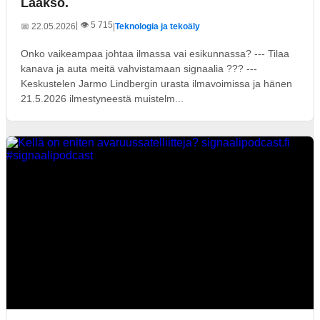
Laakso.
| 👁️ 5 715
📅 22.05.2026
|
Teknologia ja tekoäly
Onko vaikeampaa johtaa ilmassa vai esikunnassa? --- Tilaa
kanava ja auta meitä vahvistamaan signaalia ??? ---
Keskustelen Jarmo Lindbergin urasta ilmavoimissa ja hänen
21.5.2026 ilmestyneestä muistelm...