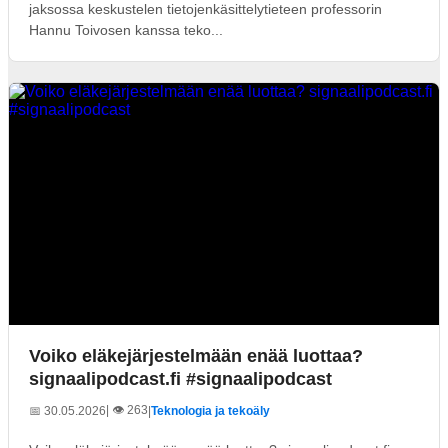
jaksossa keskustelen tietojenkäsittelytieteen professorin
Hannu Toivosen kanssa teko...
Voiko eläkejärjestelmään enää luottaa?
signaalipodcast.fi #signaalipodcast
| 👁️ 263
📅 30.05.2026
|
Teknologia ja tekoäly