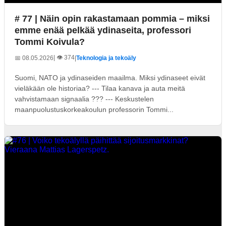
# 77 | Näin opin rakastamaan pommia – miksi
emme enää pelkää ydinaseita, professori
Tommi Koivula?
| 👁️ 374
📅 08.05.2026
|
Teknologia ja tekoäly
Suomi, NATO ja ydinaseiden maailma. Miksi ydinaseet eivät
vieläkään ole historiaa? --- Tilaa kanava ja auta meitä
vahvistamaan signaalia ??? --- Keskustelen
maanpuolustuskorkeakoulun professorin Tommi...