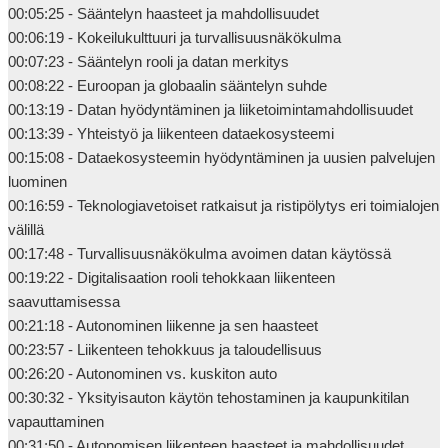
00:05:25 - Sääntelyn haasteet ja mahdollisuudet

00:06:19 - Kokeilukulttuuri ja turvallisuusnäkökulma

00:07:23 - Sääntelyn rooli ja datan merkitys

00:08:22 - Euroopan ja globaalin sääntelyn suhde

00:13:19 - Datan hyödyntäminen ja liiketoimintamahdollisuudet

00:13:39 - Yhteistyö ja liikenteen dataekosysteemi

00:15:08 - Dataekosysteemin hyödyntäminen ja uusien palvelujen 
luominen

00:16:59 - Teknologiavetoiset ratkaisut ja ristipölytys eri toimialojen 
välillä

00:17:48 - Turvallisuusnäkökulma avoimen datan käytössä

00:19:22 - Digitalisaation rooli tehokkaan liikenteen 
saavuttamisessa

00:21:18 - Autonominen liikenne ja sen haasteet

00:23:57 - Liikenteen tehokkuus ja taloudellisuus

00:26:20 - Autonominen vs. kuskiton auto

00:30:32 - Yksityisauton käytön tehostaminen ja kaupunkitilan 
vapauttaminen

00:31:50 - Autonomisen liikenteen haasteet ja mahdollisuudet
