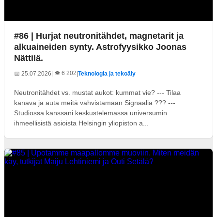
#86 | Hurjat neutronitähdet, magnetarit ja
alkuaineiden synty. Astrofyysikko Joonas
Nättilä.
| 👁️ 6 202
📅 25.07.2026
|
Teknologia ja tekoäly
Neutronitähdet vs. mustat aukot: kummat vie? --- Tilaa
kanava ja auta meitä vahvistamaan Signaalia ??? ---
Studiossa kanssani keskustelemassa universumin
ihmeellisistä asioista Helsingin yliopiston a...