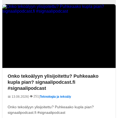
Onko tekoälyyn ylisijoitettu? Puhkeaako
kupla pian? signaalipodcast.fi
#signaalipodcast
| 👁️ 251
📅 13.06.2026
|
Teknologia ja tekoäly
Onko tekoälyyn ylisijoitettu? Puhkeaako kupla pian?
signaalipodcast.fi #signaalipodcast