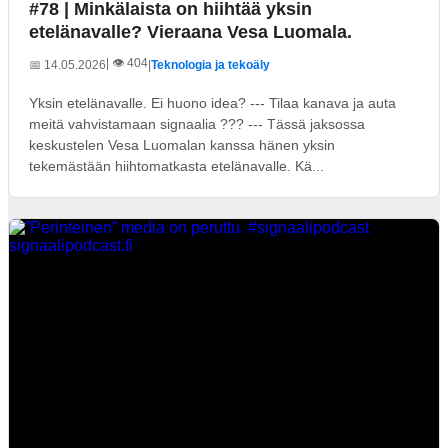
#78 | Minkälaista on hiihtää yksin
etelänavalle? Vieraana Vesa Luomala.
| 👁️ 404
📅 14.05.2026
|
Teknologia ja tekoäly
Yksin etelänavalle. Ei huono idea? --- Tilaa kanava ja auta
meitä vahvistamaan signaalia ??? --- Tässä jaksossa
keskustelen Vesa Luomalan kanssa hänen yksin
tekemästään hiihtomatkasta etelänavalle. Kä...