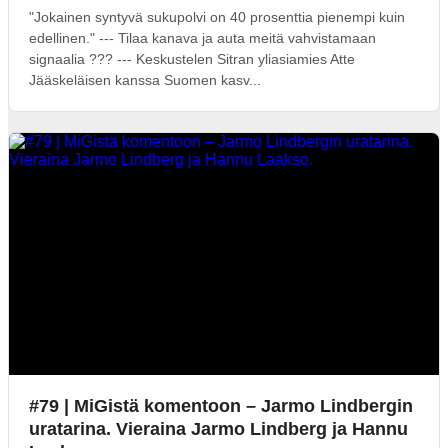
"Jokainen syntyvä sukupolvi on 40 prosenttia pienempi kuin
edellinen." --- Tilaa kanava ja auta meitä vahvistamaan
signaalia ??? --- Keskustelen Sitran yliasiamies Atte
Jääskeläisen kanssa Suomen kasv...
#79 | MiGistä komentoon – Jarmo Lindbergin
uratarina. Vieraina Jarmo Lindberg ja Hannu