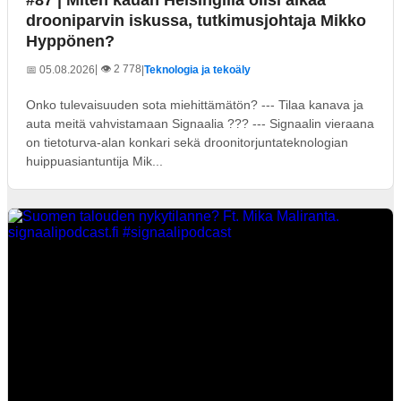
drooniparvin iskussa, tutkimusjohtaja Mikko
Hyppönen?
| 👁️ 2 778
📅 05.08.2026
|
Teknologia ja tekoäly
Onko tulevaisuuden sota miehittämätön? --- Tilaa kanava ja
auta meitä vahvistamaan Signaalia ??? --- Signaalin vieraana
on tietoturva-alan konkari sekä droonitorjuntateknologian
huippuasiantuntija Mik...