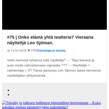
#75 | Onko elämä yhtä teatteria? Vieraana
näyttelijä Leo Sjöman.
| 👁️ 158
📅 23.04.2026
|
Teknologia ja tekoäly
Voiko kenestä tahansa tulla näyttelijä? --- Tilaa kanava ja
auta meitä vahvistamaan signaalia ??? --- Näyttelijä +
valmentaja = X? Tässä jaksossa Leo Sjöman jakaa tarinansa
näyttelijäksi ryhtymisestä ...