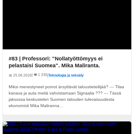
#83 | Professori: "Nollatyöttömyys ei
pelastaisi Suomea". Mika Maliranta.
| 👁️ 1 330
📅 25.06.2026
|
Teknologia ja tekoäly
Miksi menestyneet pomot ärsyttävät taloustieteilijää? --- Tilaa
kanava ja auta meitä vahvistamaan Signaalia ??? --- Tässä
jaksossa keskustelen Suomen talouden tulevaisuudesta
ekonomisti Mika Maliranna...