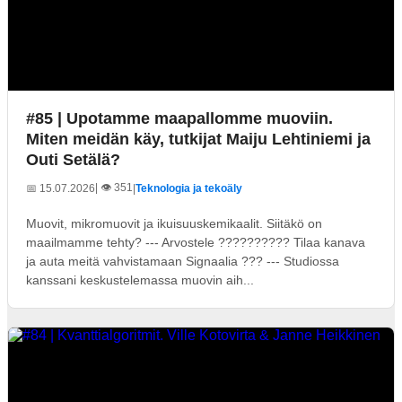
#85 | Upotamme maapallomme muoviin.
Miten meidän käy, tutkijat Maiju Lehtiniemi ja
Outi Setälä?
| 👁️ 351
📅 15.07.2026
|
Teknologia ja tekoäly
Muovit, mikromuovit ja ikuisuuskemikaalit. Siitäkö on
maailmamme tehty? --- Arvostele ?????????? Tilaa kanava
ja auta meitä vahvistamaan Signaalia ??? --- Studiossa
kanssani keskustelemassa muovin aih...