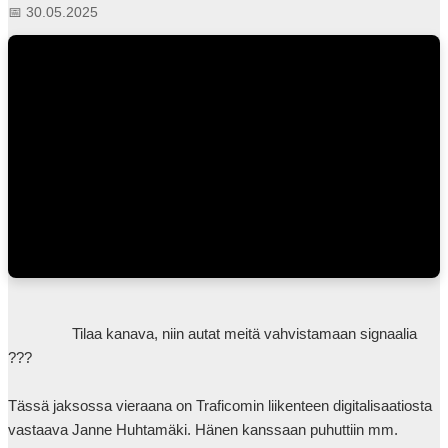
📅 30.05.2025
                Tilaa kanava, niin autat meitä vahvistamaan signaalia 
???

Tässä jaksossa vieraana on Traficomin liikenteen digitalisaatiosta 
vastaava Janne Huhtamäki. Hänen kanssaan puhuttiin mm. 