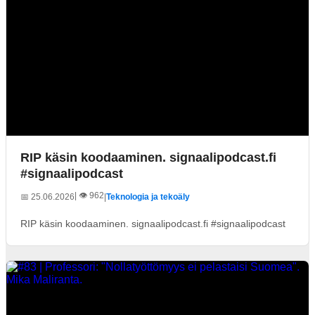
RIP käsin koodaaminen. signaalipodcast.fi
#signaalipodcast
| 👁️ 962
📅 25.06.2026
|
Teknologia ja tekoäly
RIP käsin koodaaminen. signaalipodcast.fi #signaalipodcast