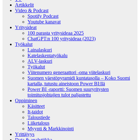
Artikkelit
Video & Podcast
Spotify Podcast
Youtube kanavat
Yritysideat
100 parasta yritysideaa 2025
ChatGPT:n 100 yritysideaa (2023)
Työkalut
Lainalaskuri
Katelaskentatyökalu
ALV-laskuri
Työkalut
Viitenumero generaattori -oma viitelaskuri
Suomen väestöpyramidi kuntatasolla – Koko Suomi
kartalla, tutustu aineistoon Power BI:llä
Power BI -raportti: Suomen suuryritysten
toimitusjohtajien tulot paljastettu
Oppiminen
Käsitteet
It-taidot
Taloustiede
Liiketalous
Myynti & Markkinointi
Yrittäjyys
Data & analytiikka