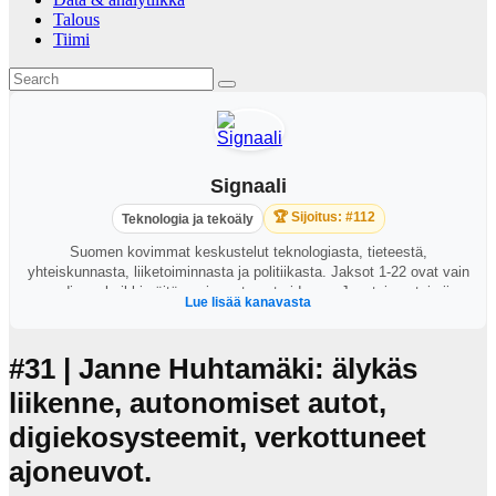
Talous
Tiimi
Signaali
🏆 Sijoitus: #112
Teknologia ja tekoäly
Suomen kovimmat keskustelut teknologiasta, tieteestä,
yhteiskunnasta, liiketoiminnasta ja politiikasta. Jaksot 1-22 ovat vain
audiona, kaikki näitä uusimmat ovat videona. Juontajana toimii
Lue lisää kanavasta
George Lapinlampi.
#31 | Janne Huhtamäki: älykäs
liikenne, autonomiset autot,
digiekosysteemit, verkottuneet
ajoneuvot.