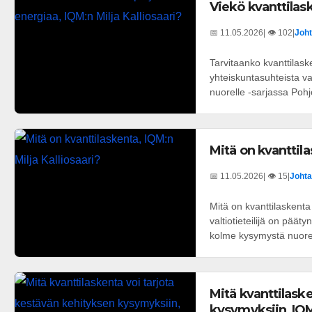
Viekö kvanttilask
📅 11.05.2026
| 👁️ 102
|
Joht
Tarvitaanko kvanttilas
yhteiskuntasuhteista v
nuorelle -sarjassa Pohj
Mitä on kvanttila
📅 11.05.2026
| 👁️ 15
|
Johta
Mitä on kvanttilaskenta
valtiotieteilijä on pääty
kolme kysymystä nuorell
Mitä kvanttilask
kysymyksiin, IQM: