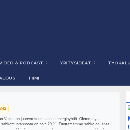
VIDEO & PODCAST
YRITYSIDEAT
TYÖKAL
ALOUS
TIIMI
 #43
an Voima on juureva suomalainen energiayhtiö. Olemme yksi
n sähköntuotannosta on noin 20 %. Tuottamamme sähkö on lähes
taan osakkaidemme, kotimaisten teollisuus- ja energiayhtiöiden