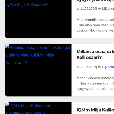
📅 11.05.2026
| 👁️ 12
|
Johta
Mitä kvanttilaskenta vo
Entä alan oma vastuulli
vastaa. Noin kolme kys
Millaisia osaajia 
Kalliosaari?
📅 11.05.2026
| 👁️ 11
|
Johta
Miten Suomen osaajapul
millaisia osaajia kvantt
kysymystä nuorelle -sar
IQM:n Milja Kalli