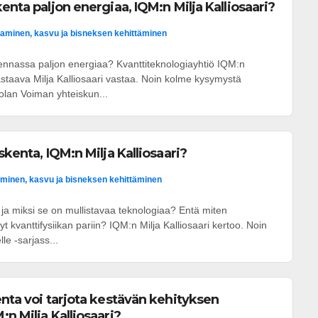
enta paljon energiaa, IQM:n Milja Kalliosaari?
aminen, kasvu ja bisneksen kehittäminen
kennassa paljon energiaa? Kvanttiteknologiayhtiö IQM:n
astaava Milja Kalliosaari vastaa. Noin kolme kysymystä
olan Voiman yhteiskun...
skenta, IQM:n Milja Kalliosaari?
minen, kasvu ja bisneksen kehittäminen
 ja miksi se on mullistavaa teknologiaa? Entä miten
nyt kvanttifysiikan pariin? IQM:n Milja Kalliosaari kertoo. Noin
e -sarjass...
enta voi tarjota kestävän kehityksen
n Milja Kalliosaari?