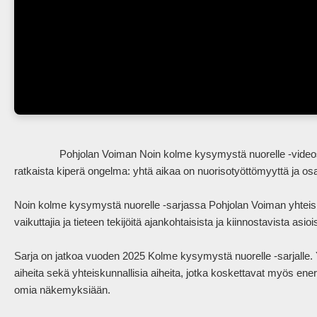
                Pohjolan Voiman Noin kolme kysymystä nuorelle -videosarjassa politiikan kommentaattori Emilia Uljas pohtii, miten 
ratkaista kiperä ongelma: yhtä aikaa on nuorisotyöttömyyttä ja osa
Noin kolme kysymystä nuorelle -sarjassa Pohjolan Voiman yhteisk
vaikuttajia ja tieteen tekijöitä ajankohtaisista ja kiinnostavista asioist
Sarja on jatkoa vuoden 2025 Kolme kysymystä nuorelle -sarjalle.
aiheita sekä yhteiskunnallisia aiheita, jotka koskettavat myös ene
omia näkemyksiään. 
