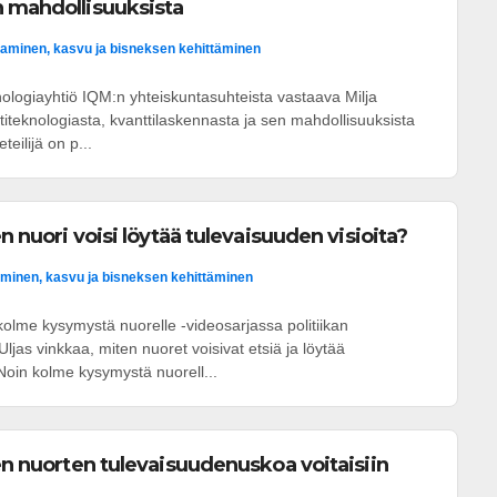
n mahdollisuuksista
aminen, kasvu ja bisneksen kehittäminen
nologiayhtiö IQM:n yhteiskuntasuhteista vastaava Milja
titeknologiasta, kvanttilaskennasta ja sen mahdollisuuksista
eteilijä on p...
en nuori voisi löytää tulevaisuuden visioita?
minen, kasvu ja bisneksen kehittäminen
olme kysymystä nuorelle -videosarjassa politiikan
ljas vinkkaa, miten nuoret voisivat etsiä ja löytää
 Noin kolme kysymystä nuorell...
ten nuorten tulevaisuudenuskoa voitaisiin