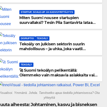
menneisyyden painolastin?
STARTUP, SCALE-UP JA KASVUYRITTÄJYYS
Miten Suomi nousee startupien
suurvallaksi? Tesin Piia Santavirta lataa
kovat luvut pöytään 🚀
DISRUPTIO
TEKOÄLY
Tekoäly on julkisen sektorin suurin
mahdollisuus – ja uhka, joka vaatii
välittömiä tekoja
TEKOÄLY
🚀 Suomi tekoälyn pelikentällä:
Olemmeko vain maksavia asiakkaita vai
rakennammeko tulevaisuuden
gigatehtaan?
Visualisoi. Ymmärrä. Johda. Tarvitsetko apua tiedolla johtamisessa? Ota
yhteyttä
uuta aiheesta: Johtaminen, kasvu ja bisneksen