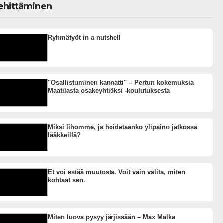
ehittäminen
Ryhmätyöt in a nutshell
"Osallistuminen kannatti" – Pertun kokemuksia
Maatilasta osakeyhtiöksi -koulutuksesta
Miksi lihomme, ja hoidetaanko ylipaino jatkossa
lääkkeillä?
Et voi estää muutosta. Voit vain valita, miten
kohtaat sen.
Miten luova pysyy järjissään – Max Malka