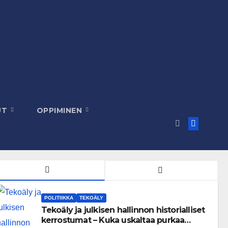
UT
OPPIMINEN
POLITIIKKA
TEKOÄLY
Tekoäly ja julkisen hallinnon historialliset
kerrostumat – Kuka uskaltaa purkaa