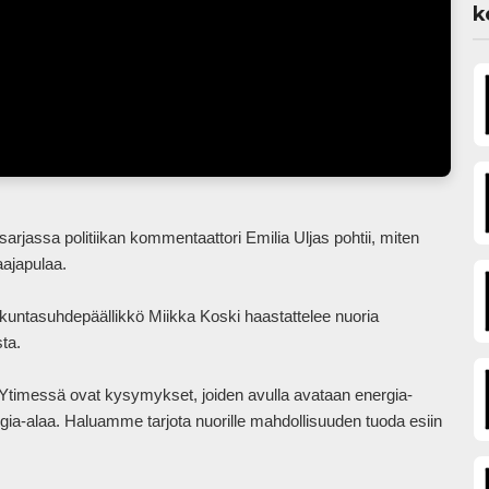
k
ajapulaa.

untasuhdepäällikkö Miikka Koski haastattelee nuoria 
a. 

 Ytimessä ovat kysymykset, joiden avulla avataan energia-
rgia-alaa. Haluamme tarjota nuorille mahdollisuuden tuoda esiin 