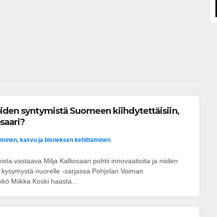
iden syntymistä Suomeen kiihdytettäisiin,
osaari?
minen, kasvu ja bisneksen kehittäminen
ta vastaava Milja Kalliosaari pohtii innovaatioita ja niiden
 kysymystä nuorelle -sarjassa Pohjolan Voiman
kkö Miikka Koski haasta...