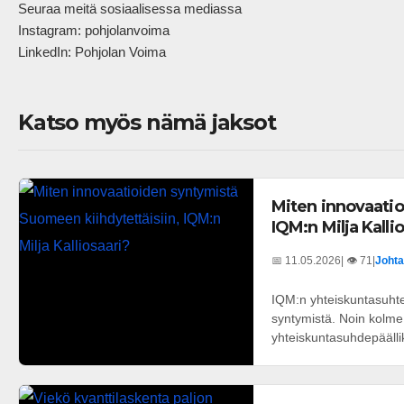
Seuraa meitä sosiaalisessa mediassa  

Instagram: pohjolanvoima  

LinkedIn: Pohjolan Voima            
Katso myös nämä jaksot
Miten innovaatio
IQM:n Milja Kalli
📅 11.05.2026
| 👁️ 71
|
Johta
IQM:n yhteiskuntasuhteis
syntymistä. Noin kolme
yhteiskuntasuhdepäälli