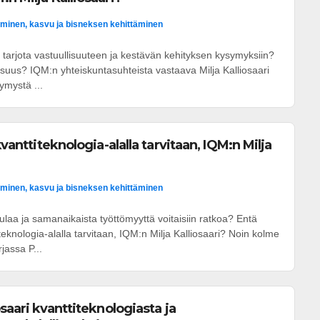
minen, kasvu ja bisneksen kehittäminen
i tarjota vastuullisuuteen ja kestävän kehityksen kysymyksiin?
suus? IQM:n yhteiskuntasuhteista vastaava Milja Kalliosaari
ymystä ...
kvanttiteknologia-alalla tarvitaan, IQM:n Milja
minen, kasvu ja bisneksen kehittäminen
aa ja samanaikaista työttömyyttä voitaisiin ratkoa? Entä
iteknologia-alalla tarvitaan, IQM:n Milja Kalliosaari? Noin kolme
jassa P...
osaari kvanttiteknologiasta ja