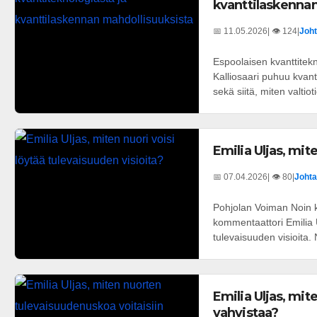
kvanttilaskenna
📅 11.05.2026
| 👁️ 124
|
Joht
Espoolaisen kvanttitek
Kalliosaari puhuu kvant
sekä siitä, miten valtioti
Emilia Uljas, mit
📅 07.04.2026
| 👁️ 80
|
Johta
Pohjolan Voiman Noin k
kommentaattori Emilia U
tulevaisuuden visioita.
Emilia Uljas, mi
vahvistaa?