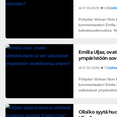
📅 07.04.2026
| 👁️ 108
|
Joht
Pohjolan Voiman Noin k
kommentaattori Emilia U
tulevaisuudenuskoa. No
Emilia Uljas, ov
ympäristöön sovi
📅 07.04.2026
| 👁️ 73
|
Johta
Pohjolan Voiman Noin k
kommentaattori Emilia U
vaikutukset ympäristöö
Olisiko syytä huo