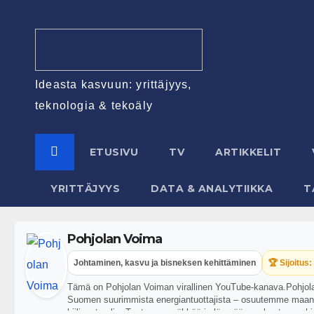
Ideasta kasvuun: yrittäjyys,
teknologia & tekoäly
ETUSIVU
TV
ARTIKKELIT
YRITTÄJYYS
DATA & ANALYTIIKKA
T
Pohjolan Voima
Johtaminen, kasvu ja bisneksen kehittäminen
🏆 Sijoitus:
Tämä on Pohjolan Voiman virallinen YouTube-kanava.Pohjol
Suomen suurimmista energiantuottajista – osuutemme maa
hiilineutraalia. Tuotamme sähköä ja lämpöä omakustannushin