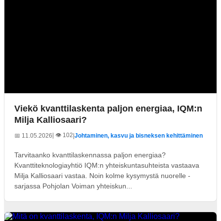
Viekö kvanttilaskenta paljon energiaa, IQM:n
Milja Kalliosaari?
| 👁️ 102
📅 11.05.2026
|
Johtaminen, kasvu ja bisneksen kehittäminen
Tarvitaanko kvanttilaskennassa paljon energiaa?
Kvanttiteknologiayhtiö IQM:n yhteiskuntasuhteista vastaava
Milja Kalliosaari vastaa. Noin kolme kysymystä nuorelle -
sarjassa Pohjolan Voiman yhteiskun...