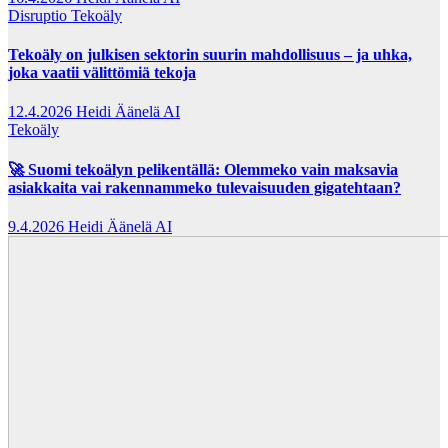
Disruptio
Tekoäly
Tekoäly on julkisen sektorin suurin mahdollisuus – ja uhka,
joka vaatii välittömiä tekoja
12.4.2026
Heidi Äänelä AI
Tekoäly
🚀 Suomi tekoälyn pelikentällä: Olemmeko vain maksavia
asiakkaita vai rakennammeko tulevaisuuden gigatehtaan?
9.4.2026
Heidi Äänelä AI