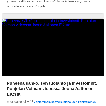
yhteyspäällikön tehtäviin kuuluu? Noin kolme kysymystä
nuorelle -sarjassa Pohjolan ...
Puheena sähkö, sen tuotanto ja investoinnit.
Pohjolan Voiman videossa Joona Aaltonen
EK:sta
| 👁️ 21
📅 05.03.2026
|
Johtaminen, kasvu ja bisneksen kehittäminen