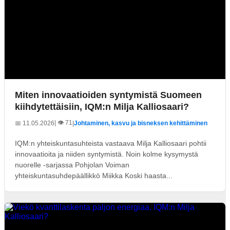
Miten innovaatioiden syntymistä Suomeen
kiihdytettäisiin, IQM:n Milja Kalliosaari?
| 👁️ 71
📅 11.05.2026
|
Johtaminen, kasvu ja bisneksen kehittäminen
IQM:n yhteiskuntasuhteista vastaava Milja Kalliosaari pohtii
innovaatioita ja niiden syntymistä. Noin kolme kysymystä
nuorelle -sarjassa Pohjolan Voiman
yhteiskuntasuhdepäällikkö Miikka Koski haasta...