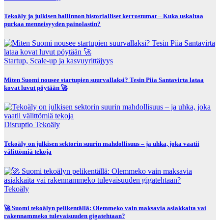
Tekoäly ja julkisen hallinnon historialliset kerrostumat – Kuka uskaltaa
purkaa menneisyyden painolastin?
Startup, Scale-up ja kasvuyrittäjyys
Miten Suomi nousee startupien suurvallaksi? Tesin Piia Santavirta lataa
kovat luvut pöytään 🚀
Disruptio
Tekoäly
Tekoäly on julkisen sektorin suurin mahdollisuus – ja uhka, joka vaatii
välittömiä tekoja
Tekoäly
🚀 Suomi tekoälyn pelikentällä: Olemmeko vain maksavia asiakkaita vai
rakennammeko tulevaisuuden gigatehtaan?