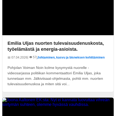
Emilia Uljas nuorten tulevaisuudenuskosta,
työelämästä ja energia-asioista.
| 👁️ 57
📅 07.04.2026
|
Johtaminen, kasvu ja bisneksen kehittäminen
Pohjolan Voiman Noin kolme kysymystä nuorelle -
videosarjassa politiikan kommentaattori Emilia Uljas, joka
tunnetaan mm. Jälkiviisaat-ohjelmasta, pohtii mm. nuorten
tulevaisuudenuskoa ja miten sitä voi...