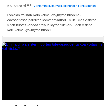
| 👁️ 80
📅 07.04.2026
|
Johtaminen, kasvu ja bisneksen kehittäminen
Pohjolan Voiman Noin kolme kysymystä nuorelle -
videosarjassa politiikan kommentaattori Emilia Uljas vinkkaa,
miten nuoret voisivat etsiä ja löytää tulevaisuuden visioita.
Noin kolme kysymystä nuorell...