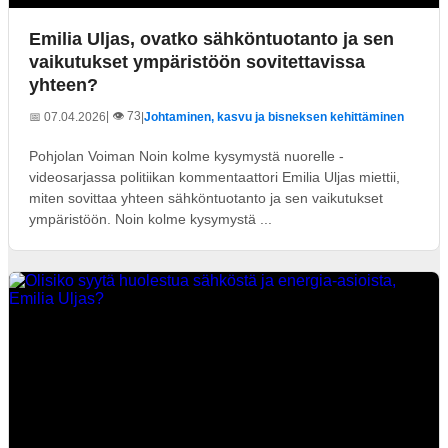
Emilia Uljas, ovatko sähköntuotanto ja sen
vaikutukset ympäristöön sovitettavissa
yhteen?
| 👁️ 73
📅 07.04.2026
|
Johtaminen, kasvu ja bisneksen kehittäminen
Pohjolan Voiman Noin kolme kysymystä nuorelle -
videosarjassa politiikan kommentaattori Emilia Uljas miettii,
miten sovittaa yhteen sähköntuotanto ja sen vaikutukset
ympäristöön. Noin kolme kysymystä ...