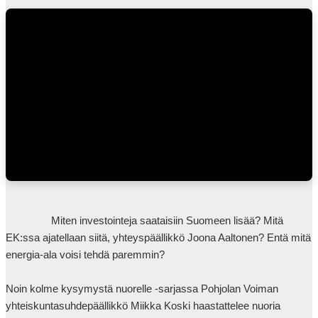
parhaaksi.
                Miten investointeja saataisiin Suomeen lisää? Mitä 
EK:ssa ajatellaan siitä, yhteyspäällikkö Joona Aaltonen? Entä mitä 
energia-ala voisi tehdä paremmin? 

Noin kolme kysymystä nuorelle -sarjassa Pohjolan Voiman 
yhteiskuntasuhdepäällikkö Miikka Koski haastattelee nuoria 