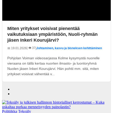
Miten yritykset voisivat pienentää
vaikutuksiaan ympäristöön, Nuoli-ryhmän
jäsen Inkeri Kourujärvi?
| 👁️ 37
📅 19.01.2026
|
Johtaminen, kasvu ja bisneksen kehittäminen
Pohjolan Voiman videosarjassa Kolme kysymystä nuorelle
vieraana on tällä kertaa nuorten ilmasto- ja luontoryhmä
Nuolen jäsen Inkeri Kourujärvi. Hän pohtii mm. sitä, miten
yritykset voisivat vähentää v...
Politiikka
Tekoäly