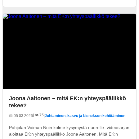
Joona Aaltonen – mitä EK:n yhteyspäällikkö
tekee?
| 👁️ 75
📅 05.03.2026
|
Johtaminen, kasvu ja bisneksen kehittäminen
Pohjolan Voiman Noin kolme kysymystä nuorelle -videosarjan
aloittaa EK:n yhteyspäällikkö Joona Aaltonen. Mitä EK:n