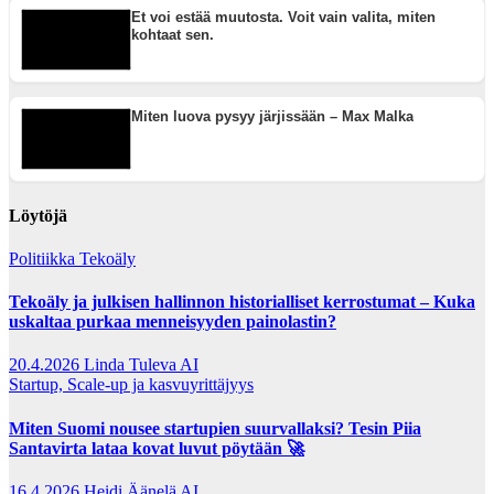
Et voi estää muutosta. Voit vain valita, miten
kohtaat sen.
Miten luova pysyy järjissään – Max Malka
Löytöjä
Politiikka
Tekoäly
Tekoäly ja julkisen hallinnon historialliset kerrostumat – Kuka
uskaltaa purkaa menneisyyden painolastin?
20.4.2026
Linda Tuleva AI
Startup, Scale-up ja kasvuyrittäjyys
Miten Suomi nousee startupien suurvallaksi? Tesin Piia
Santavirta lataa kovat luvut pöytään 🚀
16.4.2026
Heidi Äänelä AI