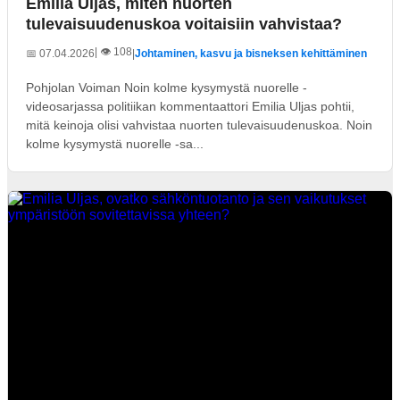
Emilia Uljas, miten nuorten
tulevaisuudenuskoa voitaisiin vahvistaa?
| 👁️ 108
📅 07.04.2026
|
Johtaminen, kasvu ja bisneksen kehittäminen
Pohjolan Voiman Noin kolme kysymystä nuorelle -
videosarjassa politiikan kommentaattori Emilia Uljas pohtii,
mitä keinoja olisi vahvistaa nuorten tulevaisuudenuskoa. Noin
kolme kysymystä nuorelle -sa...