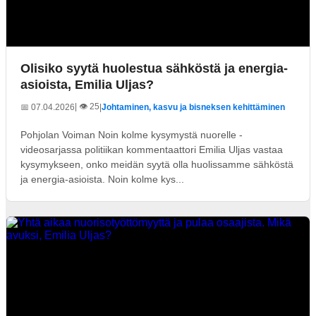
Olisiko syytä huolestua sähköstä ja energia-
asioista, Emilia Uljas?
| 👁️ 25
📅 07.04.2026
|
Johtaminen, kasvu ja bisneksen kehittäminen
Pohjolan Voiman Noin kolme kysymystä nuorelle -
videosarjassa politiikan kommentaattori Emilia Uljas vastaa
kysymykseen, onko meidän syytä olla huolissamme sähköstä
ja energia-asioista. Noin kolme kys...