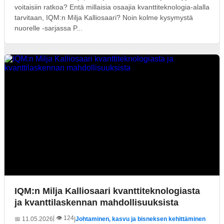
voitaisiin ratkoa? Entä millaisia osaajia kvanttiteknologia-alalla
tarvitaan, IQM:n Milja Kalliosaari? Noin kolme kysymystä
nuorelle -sarjassa P...
IQM:n Milja Kalliosaari kvanttiteknologiasta
ja kvanttilaskennan mahdollisuuksista
| 👁️ 124
📅 11.05.2026
|
Johtaminen, kasvu ja bisneksen kehittäminen