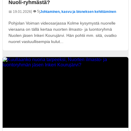
Nuoli-ryhmästä?
| 👁️ 5
📅 19.01.2026
|
Johtaminen, kasvu ja bisneksen kehittäminen
Pohjolan Voiman videosarjassa Kolme kysymystä nuorelle
vieraana on tällä kertaa nuorten ilmasto- ja luontoryhmä
Nuolen jäsen Inkeri Kourujärvi. Hän pohtii mm. sitä, ovatko
nuoret vastuullisempia kulut...