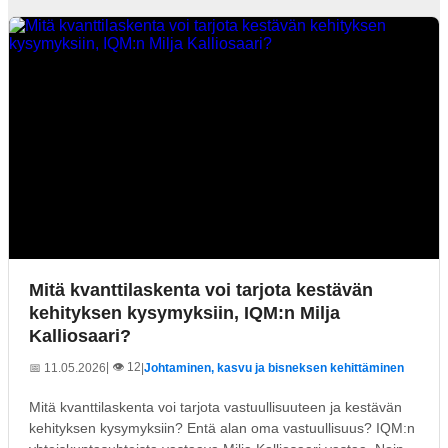
Mitä kvanttilaskenta voi tarjota kestävän
kehityksen kysymyksiin, IQM:n Milja
Kalliosaari?
| 👁️ 12
📅 11.05.2026
|
Johtaminen, kasvu ja bisneksen kehittäminen
Mitä kvanttilaskenta voi tarjota vastuullisuuteen ja kestävän
kehityksen kysymyksiin? Entä alan oma vastuullisuus? IQM:n