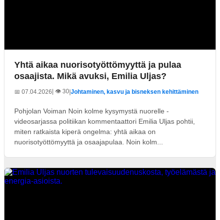
Yhtä aikaa nuorisotyöttömyyttä ja pulaa
osaajista. Mikä avuksi, Emilia Uljas?
| 👁️ 30
📅 07.04.2026
|
Johtaminen, kasvu ja bisneksen kehittäminen
Pohjolan Voiman Noin kolme kysymystä nuorelle -
videosarjassa politiikan kommentaattori Emilia Uljas pohtii,
miten ratkaista kiperä ongelma: yhtä aikaa on
nuorisotyöttömyyttä ja osaajapulaa. Noin kolm...