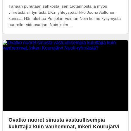
Tänään puhutaan sähköstä, sen tuotannosta ja myös
vihreästä siirtymästä EK:n yhteyspäällikkö Joona Aaltonen
kanssa. Hän aloittaa Pohjolan Voiman Noin kolme kysymystä
nuorelle -videosarjan. Noin kolm...
Ovatko nuoret sinusta vastuullisempia
kuluttajia kuin vanhemmat, Inkeri Kourujärvi