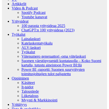
Artikkelit
Video & Podcast
Spotify Podcast
Youtube kanavat
Yritysideat
100 parasta yritysideaa 2025
ChatGPT:n 100 yritysideaa (2023)
Työkalut
Lainalaskuri
Katelaskentatyökalu
ALV-laskuri
Työkalut
Viitenumero generaattori -oma viitelaskuri
Suomen väestöpyramidi kuntatasolla – Koko Suomi
kartalla, tutustu aineistoon Power BI:llä
Power BI -raportti: Suomen suuryritysten
toimitusjohtajien tulot paljastettu
Oppiminen
Käsitteet
It-taidot
Taloustiede
Liiketalous
Myynti & Markkinointi
Yrittäjyys
Data & analytiikka