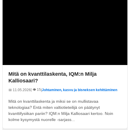
Mitä on kvanttilaskenta, IQM:n Milja
Kalliosaari?
| 👁️ 15
📅 11.05.2026
|
Johtaminen, kasvu ja bisneksen kehittäminen
Mitä on kvanttilaskenta ja miksi se on mullistavaa
teknologiaa? Entä miten valtiotieteilijä on päätynyt
kvanttifysiikan pariin? IQM:n Milja Kalliosaari kertoo. Noin
kolme kysymystä nuorelle -sarjass...