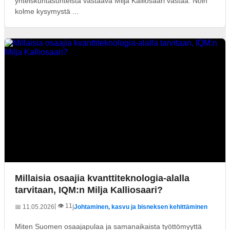
yhteiskuntasuhteista vastaava Milja Kalliosaari vastaa. Noin
kolme kysymystä ...
Millaisia osaajia kvanttiteknologia-alalla
tarvitaan, IQM:n Milja Kalliosaari?
| 👁️ 11
📅 11.05.2026
|
Johtaminen, kasvu ja bisneksen kehittäminen
Miten Suomen osaajapulaa ja samanaikaista työttömyyttä