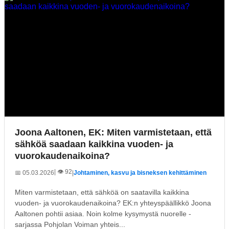
Joona Aaltonen, EK: Miten varmistetaan, että
sähköä saadaan kaikkina vuoden- ja
vuorokaudenaikoina?
| 👁️ 92
📅 05.03.2026
|
Johtaminen, kasvu ja bisneksen kehittäminen
Miten varmistetaan, että sähköä on saatavilla kaikkina
vuoden- ja vuorokaudenaikoina? EK:n yhteyspäällikkö Joona
Aaltonen pohtii asiaa. Noin kolme kysymystä nuorelle -
sarjassa Pohjolan Voiman yhteis...