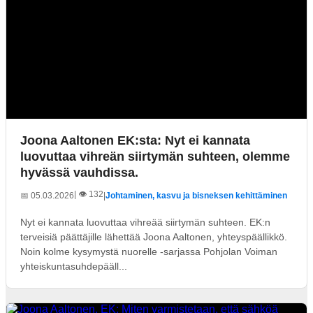
Joona Aaltonen EK:sta: Nyt ei kannata
luovuttaa vihreän siirtymän suhteen, olemme
hyvässä vauhdissa.
| 👁️ 132
📅 05.03.2026
|
Johtaminen, kasvu ja bisneksen kehittäminen
Nyt ei kannata luovuttaa vihreää siirtymän suhteen. EK:n
terveisiä päättäjille lähettää Joona Aaltonen, yhteyspäällikkö.
Noin kolme kysymystä nuorelle -sarjassa Pohjolan Voiman
yhteiskuntasuhdepääll...