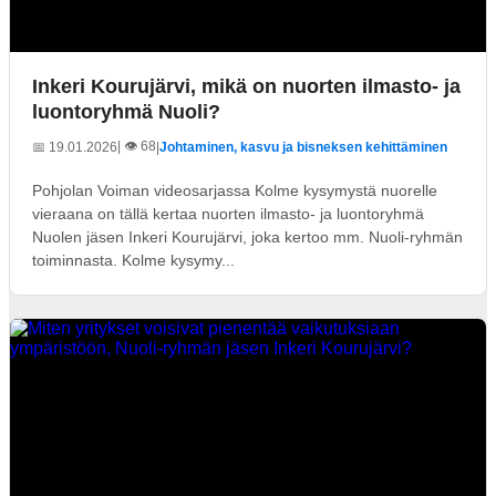
Inkeri Kourujärvi, mikä on nuorten ilmasto- ja
luontoryhmä Nuoli?
| 👁️ 68
📅 19.01.2026
|
Johtaminen, kasvu ja bisneksen kehittäminen
Pohjolan Voiman videosarjassa Kolme kysymystä nuorelle
vieraana on tällä kertaa nuorten ilmasto- ja luontoryhmä
Nuolen jäsen Inkeri Kourujärvi, joka kertoo mm. Nuoli-ryhmän
toiminnasta. Kolme kysymy...