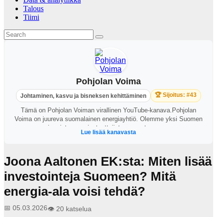
Talous
Tiimi
Pohjolan Voima
🏆 Sijoitus: #43
Johtaminen, kasvu ja bisneksen kehittäminen
Tämä on Pohjolan Voiman virallinen YouTube-kanava.Pohjolan
Voima on juureva suomalainen energiayhtiö. Olemme yksi Suomen
suurimmista energiantuottajista – osuutemme maan
Lue lisää kanavasta
sähköntuotannosta on noin 20 %. Tuottamamme sähkö on lähes
hiilineutraalia. Tuotamme sähköä ja lämpöä omakustannushintaan
osakkaidemme, kotimaisten teollisuus- ja energiayhtiöiden tarpeisiin
Joona Aaltonen EK:sta: Miten lisää
toimitusvarmalla, säätökykyisellä vesi-, lämpö- ja ydinvoimalla.
Olemme huippuammattilaisten joukko, ja tutkitusti hyvä työpaikka.
investointeja Suomeen? Mitä
Me pohjolanvoimalaiset olemme ylpeitä siitä, että teemme
energia-ala voisi tehdä?
merkityksellistä työtä arvojemme mukaisesti taitavasti, luotettavasti,
yhdessä. Olemme sitoutuneet hiilineutraalisuuteen ja luonnon
monimuotoisuuden vahvistamiseen. Päämäärämme on luoda
📅 05.03.2026
👁️ 20 katselua
ratkaisevaa voimaa kilpailukyvyn vahvistamiseksi ja huomisen