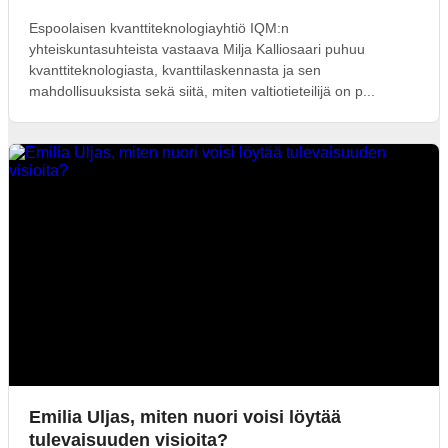
Espoolaisen kvanttiteknologiayhtiö IQM:n
yhteiskuntasuhteista vastaava Milja Kalliosaari puhuu
kvanttiteknologiasta, kvanttilaskennasta ja sen
mahdollisuuksista sekä siitä, miten valtiotieteilijä on p...
Emilia Uljas, miten nuori voisi löytää
tulevaisuuden visioita?