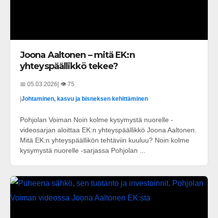
Joona Aaltonen – mitä EK:n
yhteyspäällikkö tekee?
📅 05.03.2026
| 👁️ 75
|
Johtaminen, kasvu ja bisneksen kehittäminen
Pohjolan Voiman Noin kolme kysymystä nuorelle -
videosarjan aloittaa EK:n yhteyspäällikkö Joona Aaltonen.
Mitä EK:n yhteyspäällikön tehtäviin kuuluu? Noin kolme
kysymystä nuorelle -sarjassa Pohjolan ...