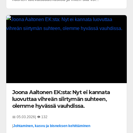
Joona Aaltonen EK:sta: Nyt ei kannata
luovuttaa vihreän siirtymän suhteen,
olemme hyvässä vauhdissa.
📅 05.03.2026
| 👁️ 132
|
Johtaminen, kasvu ja bisneksen kehittäminen