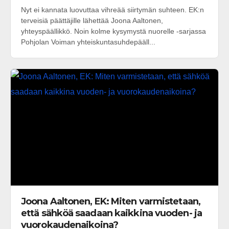
Nyt ei kannata luovuttaa vihreää siirtymän suhteen. EK:n
terveisiä päättäjille lähettää Joona Aaltonen,
yhteyspäällikkö. Noin kolme kysymystä nuorelle -sarjassa
Pohjolan Voiman yhteiskuntasuhdepääll...
Joona Aaltonen, EK: Miten varmistetaan,
että sähköä saadaan kaikkina vuoden- ja
vuorokaudenaikoina?