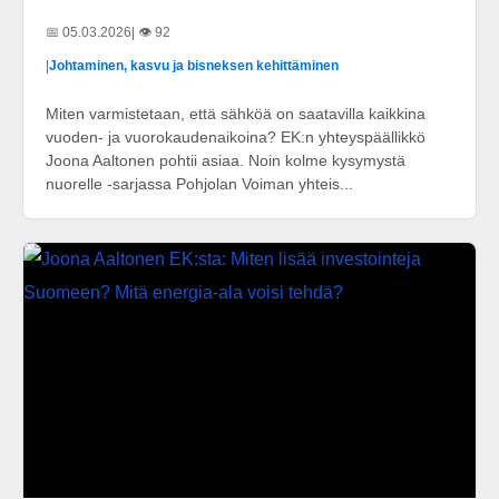
📅 05.03.2026
| 👁️ 92
|
Johtaminen, kasvu ja bisneksen kehittäminen
Miten varmistetaan, että sähköä on saatavilla kaikkina
vuoden- ja vuorokaudenaikoina? EK:n yhteyspäällikkö
Joona Aaltonen pohtii asiaa. Noin kolme kysymystä
nuorelle -sarjassa Pohjolan Voiman yhteis...