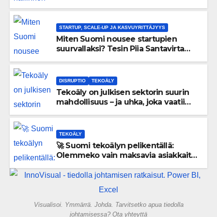
uskaltaa purkaa menneisyyden
painolastin?
STARTUP, SCALE-UP JA KASVUYRITTÄJYYS
Miten Suomi nousee startupien
suurvallaksi? Tesin Piia Santavirta
lataa kovat luvut pöytään 🚀
DISRUPTIO
TEKOÄLY
Tekoäly on julkisen sektorin suurin
mahdollisuus – ja uhka, joka vaatii
välittömiä tekoja
TEKOÄLY
🚀 Suomi tekoälyn pelikentällä:
Olemmeko vain maksavia asiakkaita
vai rakennammeko tulevaisuuden
gigatehtaan?
Visualisoi. Ymmärrä. Johda. Tarvitsetko apua tiedolla
johtamisessa? Ota yhteyttä