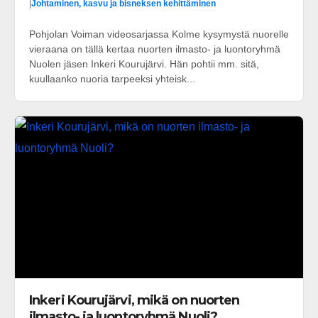
|
Johtaminen, kasvu ja bisneksen kehittäminen
Pohjolan Voiman videosarjassa Kolme kysymystä nuorelle
vieraana on tällä kertaa nuorten ilmasto- ja luontoryhmä
Nuolen jäsen Inkeri Kourujärvi. Hän pohtii mm. sitä,
kuullaanko nuoria tarpeeksi yhteisk...
Inkeri Kourujärvi, mikä on nuorten
ilmasto- ja luontoryhmä Nuoli?