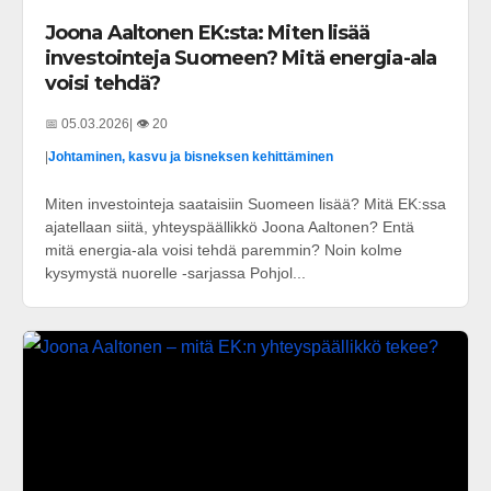
Joona Aaltonen EK:sta: Miten lisää
investointeja Suomeen? Mitä energia-ala
voisi tehdä?
📅 05.03.2026
| 👁️ 20
|
Johtaminen, kasvu ja bisneksen kehittäminen
Miten investointeja saataisiin Suomeen lisää? Mitä EK:ssa
ajatellaan siitä, yhteyspäällikkö Joona Aaltonen? Entä
mitä energia-ala voisi tehdä paremmin? Noin kolme
kysymystä nuorelle -sarjassa Pohjol...