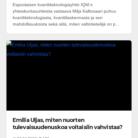
Espoolaisen kvanttiteknologiayhtiö IQM:n
yhteiskuntasuhteista vastaava Milja Kalliosaari puhuu
kvanttiteknologiasta, kvanttilaskennasta ja sen
mahdollisuuksista sekä siitä, miten valtiotieteilijä on p...
Emilia Uljas, miten nuorten
tulevaisuudenuskoa voitaisiin vahvistaa?