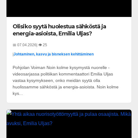
Olisiko syytä huolestua sähköstä ja
energia-asioista, Emilia Uljas?
📅 07.04.2026
| 👁️ 25
|
Johtaminen, kasvu ja bisneksen kehittäminen
Pohjolan Voiman Noin kolme kysymystä nuorelle -
videosarjassa politiikan kommentaattori Emilia Uljas
vastaa kysymykseen, onko meidän syytä olla
huolissamme sähköstä ja energia-asioista. Noin kolme
kys...