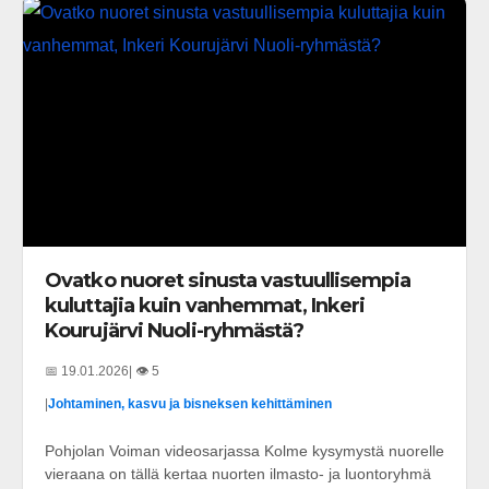
Ovatko nuoret sinusta vastuullisempia
kuluttajia kuin vanhemmat, Inkeri
Kourujärvi Nuoli-ryhmästä?
📅 19.01.2026
| 👁️ 5
|
Johtaminen, kasvu ja bisneksen kehittäminen
Pohjolan Voiman videosarjassa Kolme kysymystä nuorelle
vieraana on tällä kertaa nuorten ilmasto- ja luontoryhmä