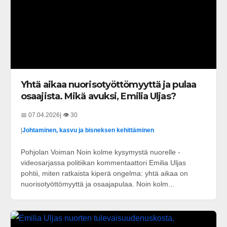
Yhtä aikaa nuorisotyöttömyyttä ja pulaa
osaajista. Mikä avuksi, Emilia Uljas?
📅 07.04.2026
| 👁️ 30
|
Johtaminen, kasvu ja bisneksen kehittäminen
Pohjolan Voiman Noin kolme kysymystä nuorelle -
videosarjassa politiikan kommentaattori Emilia Uljas
pohtii, miten ratkaista kiperä ongelma: yhtä aikaa on
nuorisotyöttömyyttä ja osaajapulaa. Noin kolm...