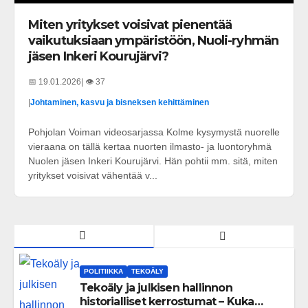
Miten yritykset voisivat pienentää
vaikutuksiaan ympäristöön, Nuoli-ryhmän
jäsen Inkeri Kourujärvi?
📅 19.01.2026
| 👁️ 37
|
Johtaminen, kasvu ja bisneksen kehittäminen
Pohjolan Voiman videosarjassa Kolme kysymystä nuorelle
vieraana on tällä kertaa nuorten ilmasto- ja luontoryhmä
Nuolen jäsen Inkeri Kourujärvi. Hän pohtii mm. sitä, miten
yritykset voisivat vähentää v...
POLITIIKKA
TEKOÄLY
Tekoäly ja julkisen hallinnon
historialliset kerrostumat – Kuka