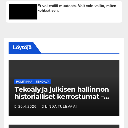
Et voi estää muutosta. Voit vain valita, miten
kohtaat sen.
Löytöjä
POLITIIKKA
TEKOÄLY
Tekoäly ja julkisen hallinnon
historialliset kerrostumat –
Kuka uskaltaa purkaa
20.4.2026
LINDA TULEVA AI
menneisyyden painolastin?