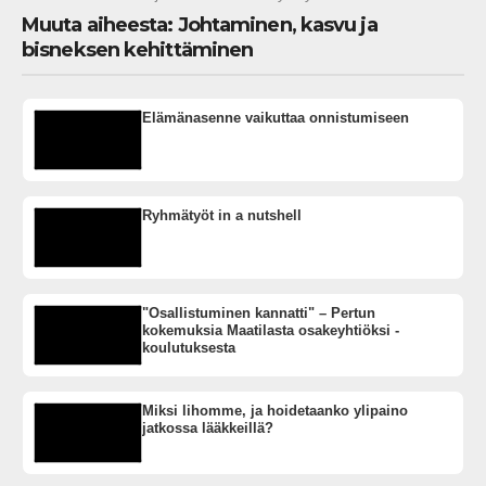
Muuta aiheesta: Johtaminen, kasvu ja
bisneksen kehittäminen
Elämänasenne vaikuttaa onnistumiseen
Ryhmätyöt in a nutshell
"Osallistuminen kannatti" – Pertun
kokemuksia Maatilasta osakeyhtiöksi -
koulutuksesta
Miksi lihomme, ja hoidetaanko ylipaino
jatkossa lääkkeillä?