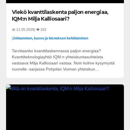
Viekö kvanttilaskenta paljon energiaa,
IQM:n Milja Kalliosaari?
📅 11.05.2026
| 👁️ 102
|
Johtaminen, kasvu ja bisneksen kehittäminen
Tarvitaanko kvanttilaskennassa paljon energiaa?
Kvanttiteknologiayhtiö IQM:n yhteiskuntasuhteista
vastaava Milja Kalliosaari vastaa. Noin kolme kysymystä
nuorelle -sarjassa Pohjolan Voiman yhteiskun...