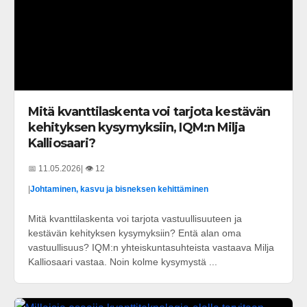
Mitä kvanttilaskenta voi tarjota kestävän
kehityksen kysymyksiin, IQM:n Milja
Kalliosaari?
📅 11.05.2026
| 👁️ 12
|
Johtaminen, kasvu ja bisneksen kehittäminen
Mitä kvanttilaskenta voi tarjota vastuullisuuteen ja
kestävän kehityksen kysymyksiin? Entä alan oma
vastuullisuus? IQM:n yhteiskuntasuhteista vastaava Milja
Kalliosaari vastaa. Noin kolme kysymystä ...