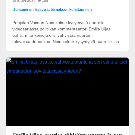
📅 07.04.2026
| 👁️ 108
|
Johtaminen, kasvu ja bisneksen kehittäminen
Pohjolan Voiman Noin kolme kysymystä nuorelle -
videosarjassa politiikan kommentaattori Emilia Uljas
pohtii, mitä keinoja olisi vahvistaa nuorten
tulevaisuudenuskoa. Noin kolme kysymystä nuorelle -sa...