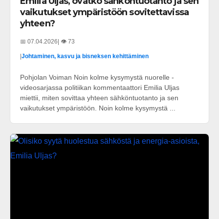
Emilia Uljas, ovatko sähköntuotanto ja sen
vaikutukset ympäristöön sovitettavissa
yhteen?
📅 07.04.2026
| 👁️ 73
|
Johtaminen, kasvu ja bisneksen kehittäminen
Pohjolan Voiman Noin kolme kysymystä nuorelle -
videosarjassa politiikan kommentaattori Emilia Uljas
miettii, miten sovittaa yhteen sähköntuotanto ja sen
vaikutukset ympäristöön. Noin kolme kysymystä ...