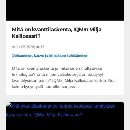
Mitä on kvanttilaskenta, IQM:n Milja
Kalliosaari?
📅 11.05.2026
| 👁️ 15
|
Johtaminen, kasvu ja bisneksen kehittäminen
Mitä on kvanttilaskenta ja miksi se on mullistavaa
teknologiaa? Entä miten valtiotieteilijä on päätynyt
kvanttifysiikan pariin? IQM:n Milja Kalliosaari kertoo. Noin
kolme kysymystä nuorelle -sarjass...