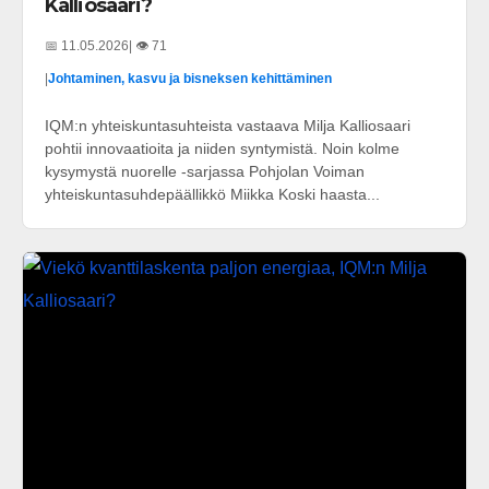
Kalliosaari?
📅 11.05.2026
| 👁️ 71
|
Johtaminen, kasvu ja bisneksen kehittäminen
IQM:n yhteiskuntasuhteista vastaava Milja Kalliosaari
pohtii innovaatioita ja niiden syntymistä. Noin kolme
kysymystä nuorelle -sarjassa Pohjolan Voiman
yhteiskuntasuhdepäällikkö Miikka Koski haasta...