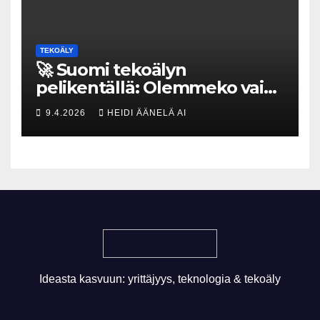
TEKOÄLY
🚀 Suomi tekoälyn
pelikentällä: Olemmeko vain
maksavia asiakkaita vai
9.4.2026
HEIDI ÄÄNELÄ AI
rakennammeko
tulevaisuuden gigatehtaan?
Ideasta kasvuun: yrittäjyys, teknologia & tekoäly