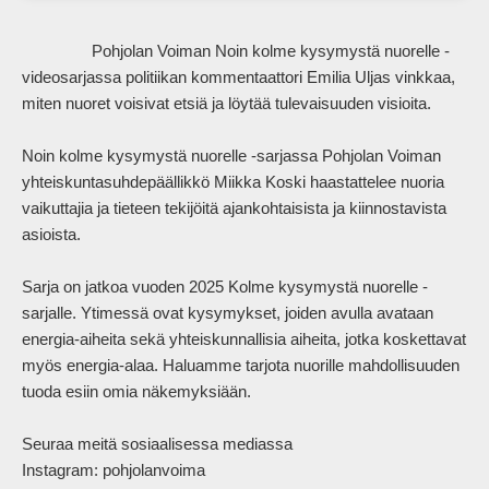
                Pohjolan Voiman Noin kolme kysymystä nuorelle -
videosarjassa politiikan kommentaattori Emilia Uljas vinkkaa, 
miten nuoret voisivat etsiä ja löytää tulevaisuuden visioita.

Noin kolme kysymystä nuorelle -sarjassa Pohjolan Voiman 
yhteiskuntasuhdepäällikkö Miikka Koski haastattelee nuoria 
vaikuttajia ja tieteen tekijöitä ajankohtaisista ja kiinnostavista 
asioista. 

Sarja on jatkoa vuoden 2025 Kolme kysymystä nuorelle -
sarjalle. Ytimessä ovat kysymykset, joiden avulla avataan 
energia-aiheita sekä yhteiskunnallisia aiheita, jotka koskettavat 
myös energia-alaa. Haluamme tarjota nuorille mahdollisuuden 
tuoda esiin omia näkemyksiään. 

Seuraa meitä sosiaalisessa mediassa  

Instagram: pohjolanvoima  
