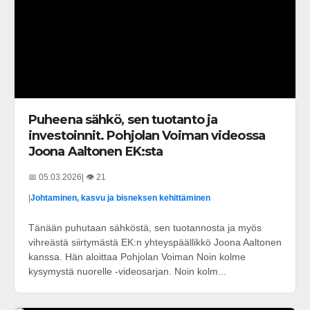
Puheena sähkö, sen tuotanto ja
investoinnit. Pohjolan Voiman videossa
Joona Aaltonen EK:sta
📅 05.03.2026
| 👁️ 21
|
Johtaminen, kasvu ja bisneksen kehittäminen
Tänään puhutaan sähköstä, sen tuotannosta ja myös
vihreästä siirtymästä EK:n yhteyspäällikkö Joona Aaltonen
kanssa. Hän aloittaa Pohjolan Voiman Noin kolme
kysymystä nuorelle -videosarjan. Noin kolm...