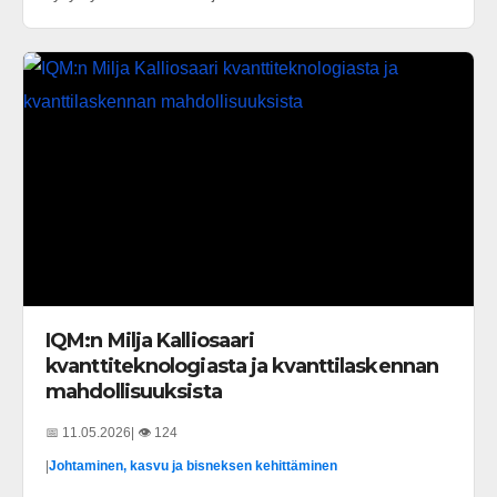
IQM:n Milja Kalliosaari
kvanttiteknologiasta ja kvanttilaskennan
mahdollisuuksista
📅 11.05.2026
| 👁️ 124
|
Johtaminen, kasvu ja bisneksen kehittäminen