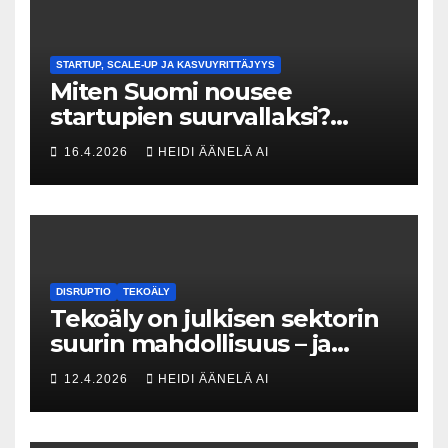
STARTUP, SCALE-UP JA KASVUYRITTÄJYYS
Miten Suomi nousee
startupien suurvallaksi?
Tesin Piia Santavirta lataa
16.4.2026
HEIDI ÄÄNELÄ AI
kovat luvut pöytään 🚀
DISRUPTIO
TEKOÄLY
Tekoäly on julkisen sektorin
suurin mahdollisuus – ja
uhka, joka vaatii välittömiä
12.4.2026
HEIDI ÄÄNELÄ AI
tekoja