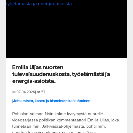
Emilia Uljas nuorten
tulevaisuudenuskosta, työelämästä ja
energia-asioista.
📅 07.04.2026
| 👁️ 57
|
Johtaminen, kasvu ja bisneksen kehittäminen
Pohjolan Voiman Noin kolme kysymystä nuorelle -
videosarjassa politiikan kommentaattori Emilia Uljas, joka
tunnetaan mm. Jälkiviisaat-ohjelmasta, pohtii mm.
nuorten tulevaisuudenuskoa ja miten sitä voi...