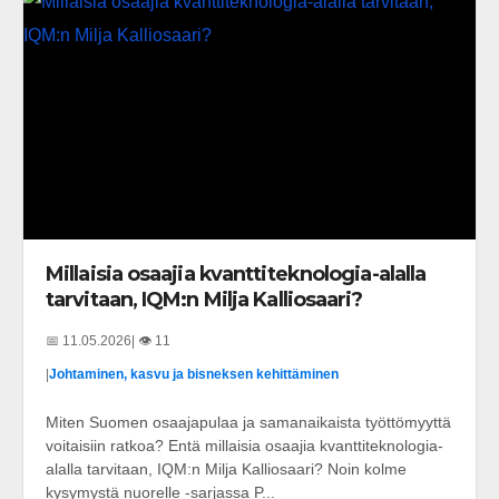
Millaisia osaajia kvanttiteknologia-alalla
tarvitaan, IQM:n Milja Kalliosaari?
📅 11.05.2026
| 👁️ 11
|
Johtaminen, kasvu ja bisneksen kehittäminen
Miten Suomen osaajapulaa ja samanaikaista työttömyyttä
voitaisiin ratkoa? Entä millaisia osaajia kvanttiteknologia-
alalla tarvitaan, IQM:n Milja Kalliosaari? Noin kolme
kysymystä nuorelle -sarjassa P...