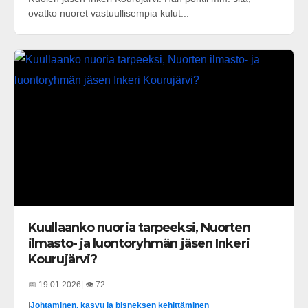
ovatko nuoret vastuullisempia kulut...
Kuullaanko nuoria tarpeeksi, Nuorten
ilmasto- ja luontoryhmän jäsen Inkeri
Kourujärvi?
📅 19.01.2026
| 👁️ 72
|
Johtaminen, kasvu ja bisneksen kehittäminen