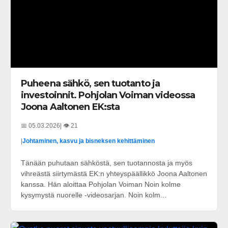
Puheena sähkö, sen tuotanto ja
investoinnit. Pohjolan Voiman videossa
Joona Aaltonen EK:sta
📅 05.03.2026
| 👁️ 21
|
Johtaminen, kasvu ja bisneksen kehittäminen
Tänään puhutaan sähköstä, sen tuotannosta ja myös
vihreästä siirtymästä EK:n yhteyspäällikkö Joona Aaltonen
kanssa. Hän aloittaa Pohjolan Voiman Noin kolme
kysymystä nuorelle -videosarjan. Noin kolm...