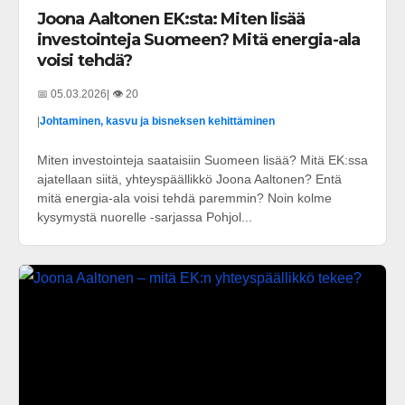
Joona Aaltonen EK:sta: Miten lisää
investointeja Suomeen? Mitä energia-ala
voisi tehdä?
📅 05.03.2026
| 👁️ 20
|
Johtaminen, kasvu ja bisneksen kehittäminen
Miten investointeja saataisiin Suomeen lisää? Mitä EK:ssa
ajatellaan siitä, yhteyspäällikkö Joona Aaltonen? Entä
mitä energia-ala voisi tehdä paremmin? Noin kolme
kysymystä nuorelle -sarjassa Pohjol...