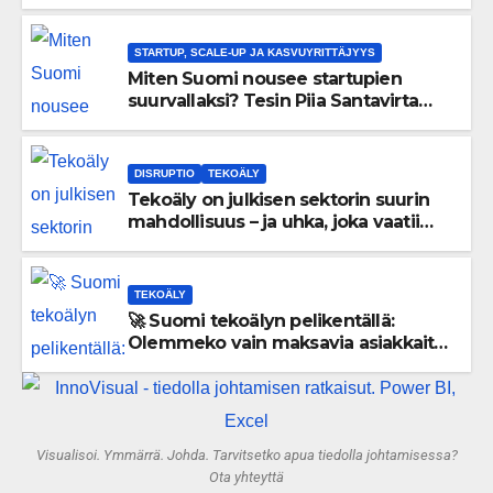
uskaltaa purkaa menneisyyden
painolastin?
STARTUP, SCALE-UP JA KASVUYRITTÄJYYS
Miten Suomi nousee startupien
suurvallaksi? Tesin Piia Santavirta
lataa kovat luvut pöytään 🚀
DISRUPTIO
TEKOÄLY
Tekoäly on julkisen sektorin suurin
mahdollisuus – ja uhka, joka vaatii
välittömiä tekoja
TEKOÄLY
🚀 Suomi tekoälyn pelikentällä:
Olemmeko vain maksavia asiakkaita
vai rakennammeko tulevaisuuden
gigatehtaan?
Visualisoi. Ymmärrä. Johda. Tarvitsetko apua tiedolla johtamisessa?
Ota yhteyttä