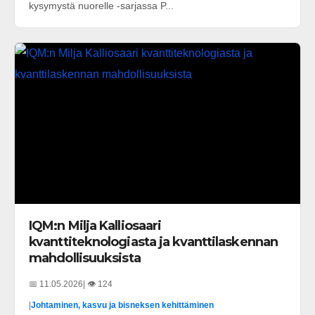
kysymystä nuorelle -sarjassa P...
IQM:n Milja Kalliosaari
kvanttiteknologiasta ja kvanttilaskennan
mahdollisuuksista
📅 11.05.2026
| 👁️ 124
|
Johtaminen, kasvu ja bisneksen kehittäminen