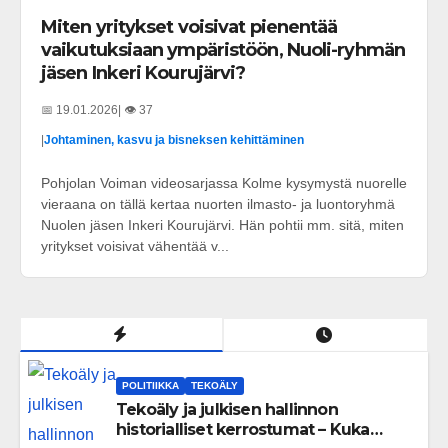
Miten yritykset voisivat pienentää
vaikutuksiaan ympäristöön, Nuoli-ryhmän
jäsen Inkeri Kourujärvi?
📅 19.01.2026
| 👁️ 37
|
Johtaminen, kasvu ja bisneksen kehittäminen
Pohjolan Voiman videosarjassa Kolme kysymystä nuorelle
vieraana on tällä kertaa nuorten ilmasto- ja luontoryhmä
Nuolen jäsen Inkeri Kourujärvi. Hän pohtii mm. sitä, miten
yritykset voisivat vähentää v...
POLITIIKKA
TEKOÄLY
Tekoäly ja julkisen hallinnon
historialliset kerrostumat – Kuka