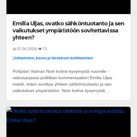
Emilia Uljas, ovatko sähköntuotanto ja sen
vaikutukset ympäristöön sovitettavissa
yhteen?
📅 07.04.2026
| 👁️ 73
|
Johtaminen, kasvu ja bisneksen kehittäminen
Pohjolan Voiman Noin kolme kysymystä nuorelle -
videosarjassa politiikan kommentaattori Emilia Uljas
miettii, miten sovittaa yhteen sähköntuotanto ja sen
vaikutukset ympäristöön. Noin kolme kysymystä ...