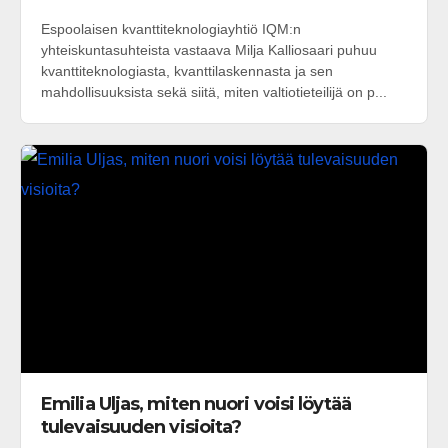
Espoolaisen kvanttiteknologiayhtiö IQM:n
yhteiskuntasuhteista vastaava Milja Kalliosaari puhuu
kvanttiteknologiasta, kvanttilaskennasta ja sen
mahdollisuuksista sekä siitä, miten valtiotieteilijä on p...
Emilia Uljas, miten nuori voisi löytää
tulevaisuuden visioita?