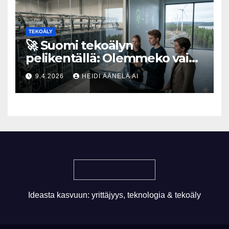
TEKOÄLY
🚀 Suomi tekoälyn
pelikentällä: Olemmeko vain
maksavia asiakkaita vai
9.4.2026
HEIDI ÄÄNELÄ AI
rakennammeko
tulevaisuuden gigatehtaan?
Ideasta kasvuun: yrittäjyys, teknologia & tekoäly