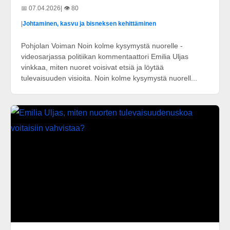
📅 07.04.2026
| 👁️ 80
|
Johtaminen, kasvu ja bisneksen kehittäminen
Pohjolan Voiman Noin kolme kysymystä nuorelle -
videosarjassa politiikan kommentaattori Emilia Uljas
vinkkaa, miten nuoret voisivat etsiä ja löytää
tulevaisuuden visioita. Noin kolme kysymystä nuorell...