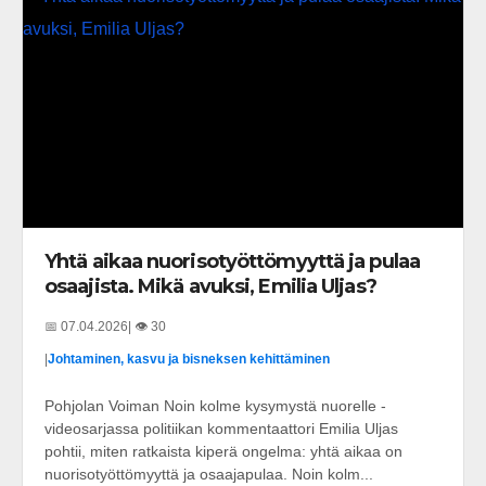
Yhtä aikaa nuorisotyöttömyyttä ja pulaa
osaajista. Mikä avuksi, Emilia Uljas?
📅 07.04.2026
| 👁️ 30
|
Johtaminen, kasvu ja bisneksen kehittäminen
Pohjolan Voiman Noin kolme kysymystä nuorelle -
videosarjassa politiikan kommentaattori Emilia Uljas
pohtii, miten ratkaista kiperä ongelma: yhtä aikaa on
nuorisotyöttömyyttä ja osaajapulaa. Noin kolm...