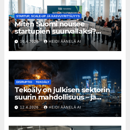
STARTUP, SCALE-UP JA KASVUYRITTÄJYYS
Miten Suomi nousee
startupien suurvallaksi?
Tesin Piia Santavirta lataa
16.4.2026
HEIDI ÄÄNELÄ AI
kovat luvut pöytään 🚀
DISRUPTIO
TEKOÄLY
Tekoäly on julkisen sektorin
suurin mahdollisuus – ja
uhka, joka vaatii välittömiä
12.4.2026
HEIDI ÄÄNELÄ AI
tekoja