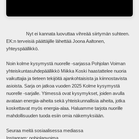
                Nyt ei kannata luovuttaa vihreää siirtymän suhteen. 
EK:n terveisiä päättäjille lähettää Joona Aaltonen, 
yhteyspäällikkö. 

Noin kolme kysymystä nuorelle -sarjassa Pohjolan Voiman 
yhteiskuntasuhdepäällikkö Miikka Koski haastattelee nuoria 
vaikuttajia ja tieteen tekijöitä ajankohtaisista ja kiinnostavista 
asioista. Sarja on jatkoa vuoden 2025 Kolme kysymystä 
nuorelle -sarjalle. Ytimessä ovat kysymykset, joiden avulla 
avataan energia-aiheita sekä yhteiskunnallisia aiheita, jotka 
koskettavat myös energia-alaa. Haluamme tarjota nuorille 
mahdollisuuden tuoda esiin omia näkemyksiään. 

Seuraa meitä sosiaalisessa mediassa  

Instagram: pohjolanvoima  
