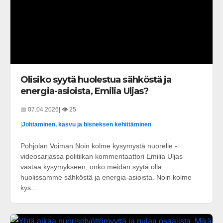
Olisiko syytä huolestua sähköstä ja
energia-asioista, Emilia Uljas?
📅 07.04.2026
| 👁️ 25
|
Johtaminen, kasvu ja bisneksen kehittäminen
Pohjolan Voiman Noin kolme kysymystä nuorelle -
videosarjassa politiikan kommentaattori Emilia Uljas
vastaa kysymykseen, onko meidän syytä olla
huolissamme sähköstä ja energia-asioista. Noin kolme
kys...