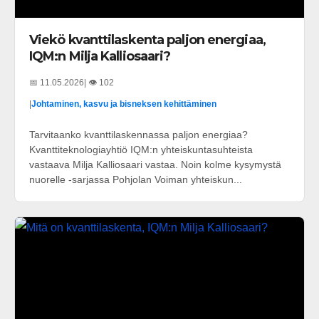
Viekö kvanttilaskenta paljon energiaa,
IQM:n Milja Kalliosaari?
📅 11.05.2026
| 👁️ 102
|
Johtaminen, kasvu ja bisneksen kehittäminen
Tarvitaanko kvanttilaskennassa paljon energiaa?
Kvanttiteknologiayhtiö IQM:n yhteiskuntasuhteista
vastaava Milja Kalliosaari vastaa. Noin kolme kysymystä
nuorelle -sarjassa Pohjolan Voiman yhteiskun...