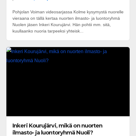
Pohjolan Voiman videosarjassa Kolme kysymystä nuorelle
vieraana on tällä kertaa nuorten ilmasto- ja luontoryhmä
Nuolen jäsen Inkeri Kourujärvi. Hän pohtii mm. sitä,
kuullaanko nuoria tarpeeksi yhteisk...
Inkeri Kourujärvi, mikä on nuorten
ilmasto- ja luontoryhmä Nuoli?