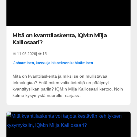
Mitä on kvanttilaskenta, IQM:n Milja
Kalliosaari?
📅 11.05.2026
| 👁️ 15
|
Johtaminen, kasvu ja bisneksen kehittäminen
Mitä on kvanttilaskenta ja miksi se on mullistavaa
teknologiaa? Entä miten valtiotieteilijä on päätynyt
kvanttifysiikan pariin? IQM:n Milja Kalliosaari kertoo. Noin
kolme kysymystä nuorelle -sarjass...