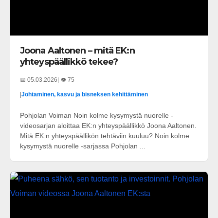
Joona Aaltonen – mitä EK:n
yhteyspäällikkö tekee?
📅 05.03.2026
| 👁️ 75
|
Johtaminen, kasvu ja bisneksen kehittäminen
Pohjolan Voiman Noin kolme kysymystä nuorelle -
videosarjan aloittaa EK:n yhteyspäällikkö Joona Aaltonen.
Mitä EK:n yhteyspäällikön tehtäviin kuuluu? Noin kolme
kysymystä nuorelle -sarjassa Pohjolan ...