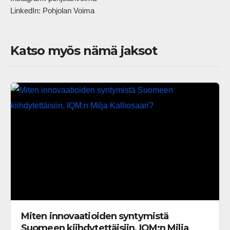
LinkedIn: Pohjolan Voima            
Katso myös nämä jaksot
Miten innovaatioiden syntymistä
Suomeen kiihdytettäisiin, IQM:n Milja