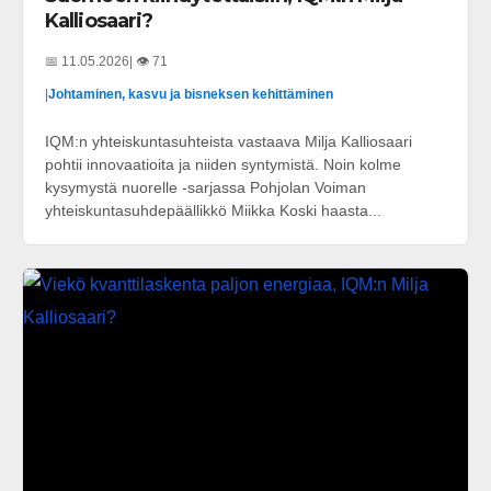
Kalliosaari?
📅 11.05.2026
| 👁️ 71
|
Johtaminen, kasvu ja bisneksen kehittäminen
IQM:n yhteiskuntasuhteista vastaava Milja Kalliosaari
pohtii innovaatioita ja niiden syntymistä. Noin kolme
kysymystä nuorelle -sarjassa Pohjolan Voiman
yhteiskuntasuhdepäällikkö Miikka Koski haasta...