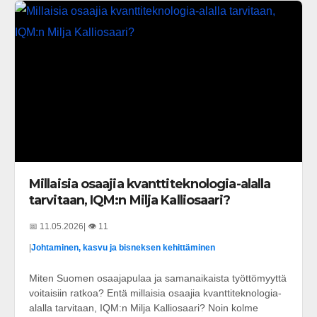
Millaisia osaajia kvanttiteknologia-alalla
tarvitaan, IQM:n Milja Kalliosaari?
📅 11.05.2026
| 👁️ 11
|
Johtaminen, kasvu ja bisneksen kehittäminen
Miten Suomen osaajapulaa ja samanaikaista työttömyyttä
voitaisiin ratkoa? Entä millaisia osaajia kvanttiteknologia-
alalla tarvitaan, IQM:n Milja Kalliosaari? Noin kolme