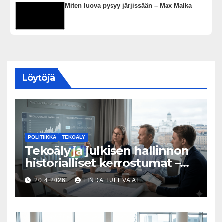
Miten luova pysyy järjissään – Max Malka
Löytöjä
POLITIIKKA
TEKOÄLY
Tekoäly ja julkisen hallinnon
historialliset kerrostumat –
Kuka uskaltaa purkaa
20.4.2026
LINDA TULEVA AI
menneisyyden painolastin?