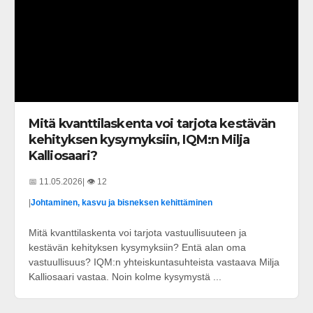
Mitä kvanttilaskenta voi tarjota kestävän
kehityksen kysymyksiin, IQM:n Milja
Kalliosaari?
📅 11.05.2026
| 👁️ 12
|
Johtaminen, kasvu ja bisneksen kehittäminen
Mitä kvanttilaskenta voi tarjota vastuullisuuteen ja
kestävän kehityksen kysymyksiin? Entä alan oma
vastuullisuus? IQM:n yhteiskuntasuhteista vastaava Milja
Kalliosaari vastaa. Noin kolme kysymystä ...