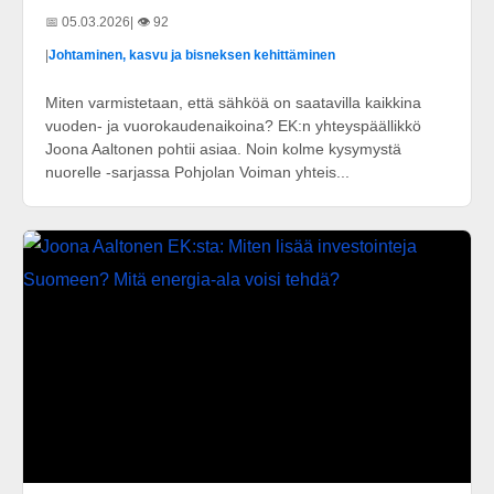
📅 05.03.2026
| 👁️ 92
|
Johtaminen, kasvu ja bisneksen kehittäminen
Miten varmistetaan, että sähköä on saatavilla kaikkina
vuoden- ja vuorokaudenaikoina? EK:n yhteyspäällikkö
Joona Aaltonen pohtii asiaa. Noin kolme kysymystä
nuorelle -sarjassa Pohjolan Voiman yhteis...