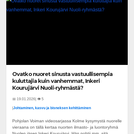
Ovatko nuoret sinusta vastuullisempia
kuluttajia kuin vanhemmat, Inkeri
Kourujärvi Nuoli-ryhmästä?
📅 19.01.2026
| 👁️ 5
|
Johtaminen, kasvu ja bisneksen kehittäminen
Pohjolan Voiman videosarjassa Kolme kysymystä nuorelle
vieraana on tällä kertaa nuorten ilmasto- ja luontoryhmä
Nuolen jäsen Inkeri Kourujärvi. Hän pohtii mm. sitä,