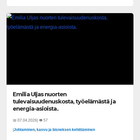
Emilia Uljas nuorten
tulevaisuudenuskosta, työelämästä ja
energia-asioista.
📅 07.04.2026
| 👁️ 57
|
Johtaminen, kasvu ja bisneksen kehittäminen