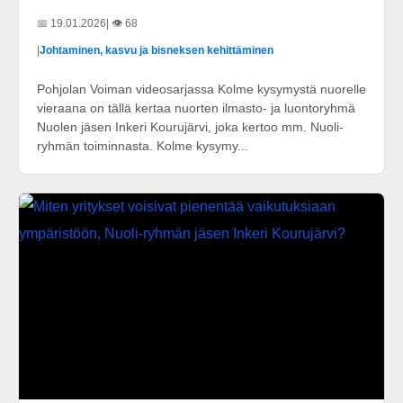
📅 19.01.2026
| 👁️ 68
|
Johtaminen, kasvu ja bisneksen kehittäminen
Pohjolan Voiman videosarjassa Kolme kysymystä nuorelle
vieraana on tällä kertaa nuorten ilmasto- ja luontoryhmä
Nuolen jäsen Inkeri Kourujärvi, joka kertoo mm. Nuoli-
ryhmän toiminnasta. Kolme kysymy...