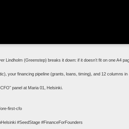
, your financing pipeline (grants, loans, timing), and 12 columns in 
FO" panel at Maria 01, Helsinki.

re-first-cfo

sinki #SeedStage #FinanceForFounders            