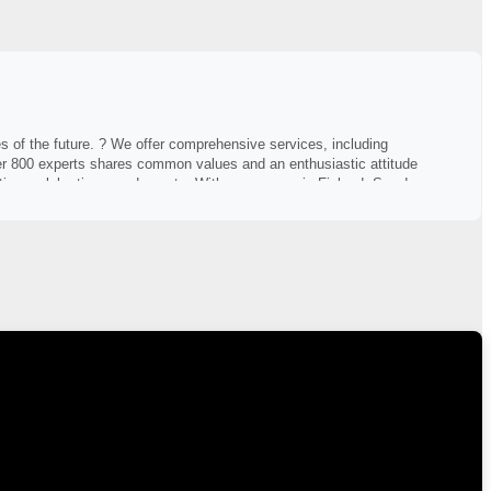
s of the future. ? We offer comprehensive services, including
over 800 experts shares common values and an enthusiastic attitude
ion, celebrations, and events. With a presence in Finland, Sweden,