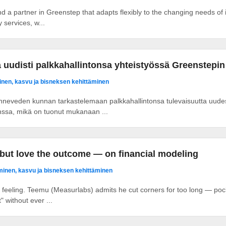
a partner in Greenstep that adapts flexibly to the changing needs of it
y services, w...
uudisti palkkahallintonsa yhteistyössä Greenstepi
nen, kasvu ja bisneksen kehittäminen
neveden kunnan tarkastelemaan palkkahallintonsa tulevaisuutta uudes
ssa, mikä on tuonut mukanaan ...
 but love the outcome — on financial modeling
inen, kasvu ja bisneksen kehittäminen
 feeling. Teemu (Measurlabs) admits he cut corners for too long — pock
" without ever ...