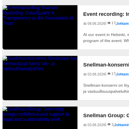
Event recording: I
| 👁️ 17
📅 08.06.2026
|
Johtami
At our event in Helsinki,
program of the event: Wha
Snellman-konserni:
| 👁️ 17
📅 03.06.2026
|
Johtami
Snellman-konserni on löyt
ja vastuullisuuspalveluihin
Snellman Group: G
| 👁️ 1
📅 03.06.2026
|
Johtamin