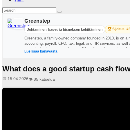
Greenstep
🏆 Sijoitus: #
Johtaminen, kasvu ja bisneksen kehittäminen
Greenstep, a family-owned company founded in 2010, is on a mis
accounting, payroll, CFO, tax, legal, and HR services, as well
towards delighting our customers. We collaborate and share k
Lue lisää kanavasta
Norway, Estonia, Netherlands and UK we operate also in over 1
What does a good startup cash flow
📅 15.04.2026
👁️ 85 katselua