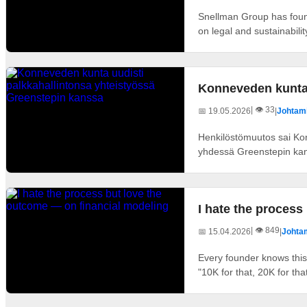
Snellman Group has found 
on legal and sustainabilit
Konneveden kunta 
| 👁️ 33
📅 19.05.2026
|
Johtami
Henkilöstömuutos sai Kon
yhdessä Greenstepin kan
I hate the process
| 👁️ 849
📅 15.04.2026
|
Johtam
Every founder knows this
"10K for that, 20K for that