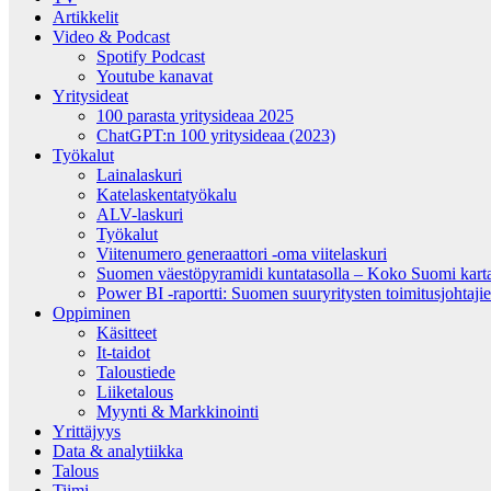
Artikkelit
Video & Podcast
Spotify Podcast
Youtube kanavat
Yritysideat
100 parasta yritysideaa 2025
ChatGPT:n 100 yritysideaa (2023)
Työkalut
Lainalaskuri
Katelaskentatyökalu
ALV-laskuri
Työkalut
Viitenumero generaattori -oma viitelaskuri
Suomen väestöpyramidi kuntatasolla – Koko Suomi kartall
Power BI -raportti: Suomen suuryritysten toimitusjohtajien
Oppiminen
Käsitteet
It-taidot
Taloustiede
Liiketalous
Myynti & Markkinointi
Yrittäjyys
Data & analytiikka
Talous
Tiimi