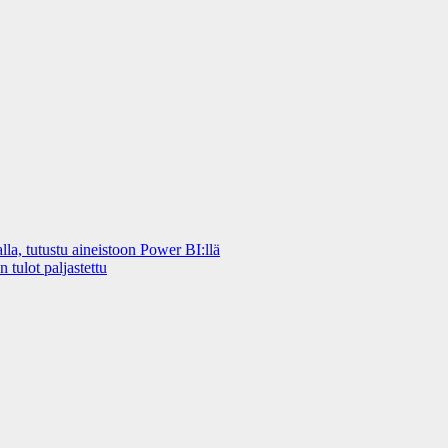
a, tutustu aineistoon Power BI:llä
 tulot paljastettu