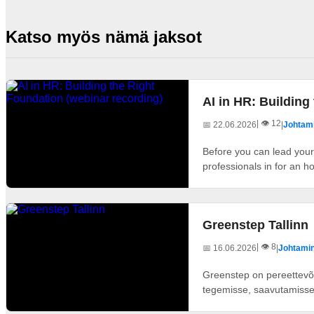
Katso myös nämä jaksot
AI in HR: Building
| 👁️ 12
📅 22.06.2026
|
Johtami
Before you can lead your 
professionals in for an ho
Greenstep Tallinn
| 👁️ 8
📅 16.06.2026
|
Johtamin
Greenstep on pereettevõ
tegemisse, saavutamisse j