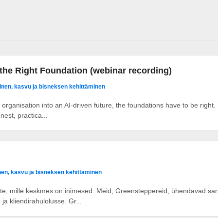
 the Right Foundation (webinar recording)
nen, kasvu ja bisneksen kehittäminen
organisation into an AI-driven future, the foundations have to be right
nest, practica...
en, kasvu ja bisneksen kehittäminen
te, mille keskmes on inimesed. Meid, Greensteppereid, ühendavad sarn
a kliendirahulolusse. Gr...