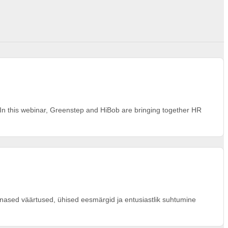
. In this webinar, Greenstep and HiBob are bringing together HR
ased väärtused, ühised eesmärgid ja entusiastlik suhtumine