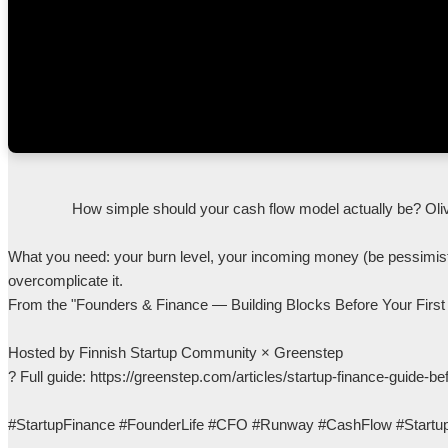
                How simple should your cash flow model actually be? Oliver Lindholm (Greenstep) breaks it down: if it doesn't fit on one A4 page, it's too complicated.

What you need: your burn level, your incoming money (be pessimistic)
overcomplicate it.

From the "Founders & Finance — Building Blocks Before Your First C
Hosted by Finnish Startup Community × Greenstep

? Full guide: https://greenstep.com/articles/startup-finance-guide-befo
#StartupFinance #FounderLife #CFO #Runway #CashFlow #StartupHel