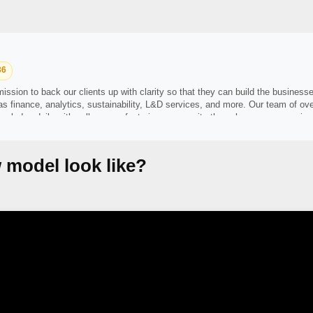
36
sion to back our clients up with clarity so that they can build the businesse
 as finance, analytics, sustainability, L&D services, and more. Our team of 
nowledge daily with colleagues, fostering community through open communicat
00 countries through the international MSI network.
 model look like?