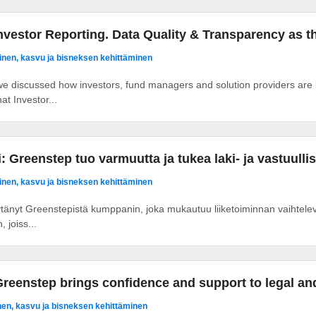
nvestor Reporting. Data Quality & Transparency as t
nen, kasvu ja bisneksen kehittäminen
 we discussed how investors, fund managers and solution providers are b
t Investor...
 Greenstep tuo varmuutta ja tukea laki- ja vastuull
nen, kasvu ja bisneksen kehittäminen
änyt Greenstepistä kumppanin, joka mukautuu liiketoiminnan vaihteleviin 
, joiss...
reenstep brings confidence and support to legal and
en, kasvu ja bisneksen kehittäminen