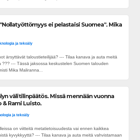
: "Nollatyöttömyys ei pelastaisi Suomea". Mika
knologia ja tekoäly
 ärsyttävät taloustieteilijää? --- Tilaa kanava ja auta meitä
a ??? --- Tässä jaksossa keskustelen Suomen talouden
isti Mika Maliranna...
älyn välitilinpäätös. Missä mennään vuonna
 & Rami Luisto.
ologia ja tekoäly
lleissa on viitteitä metatietoisuudesta vai ennen kaikkea
eknistä kyvykkyyttä? --- Tilaa kanava ja auta meitä vahvistamaan