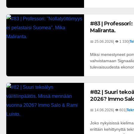
#83 | Professori
Maliranta.
📅 25.06.2026
| 👁️ 1 330
|
Te
Miksi menestyneet pomot
vahvistamaan Signaali
tulevaisuudesta ekonom
#82 | Suuri teko
2026? Immo Salo
📅 14.06.2026
| 👁️ 601
|
Tekn
Joko nykyisissä kielima
erittäin kehittynyttä t