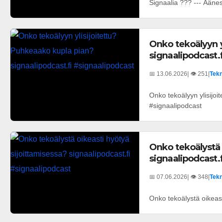
Signaalia ??? --- Ääness
Onko tekoälyyn y
signaalipodcast.
📅 13.06.2026
| 👁️ 251
|
Tekn
Onko tekoälyyn ylisijoi
#signaalipodcast
Onko tekoälystä 
signaalipodcast.
📅 07.06.2026
| 👁️ 348
|
Tekn
Onko tekoälystä oikeast