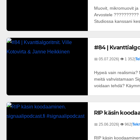
Muovit, mikromuovit ja
Arvostele ?????????? T
Studiossa kanssani kes
#84 | Kvanttialgo
📅 05.07.2026
| 👁️ 1 352
|
Te
Hypeä vain realismia? M
meitä vahvistamaan Signa
voidaan tehdä? Käymme 
RIP käsin koodaa
📅 25.06.2026
| 👁️ 962
|
Tekn
RIP käsin koodaaminen.