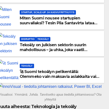
menneisyyden painolastin?
STARTUP, SCALE-UP JA KASVUYRITTÄJYYS
Miten Suomi nousee startupien
suurvallaksi? Tesin Piia Santavirta lataa
kovat luvut pöytään 🚀
DISRUPTIO
TEKOÄLY
Tekoäly on julkisen sektorin suurin
mahdollisuus – ja uhka, joka vaatii
välittömiä tekoja
TEKOÄLY
🚀 Suomi tekoälyn pelikentällä:
Olemmeko vain maksavia asiakkaita vai
rakennammeko tulevaisuuden
gigatehtaan?
Visualisoi. Ymmärrä. Johda. Tarvitsetko apua tiedolla johtamisessa? Ota
yhteyttä
uuta aiheesta: Teknologia ja tekoäly