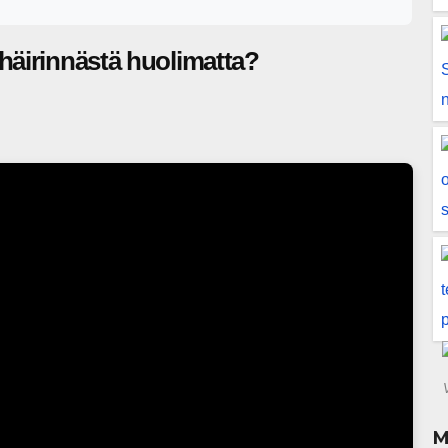
häirinnästä huolimatta?
M