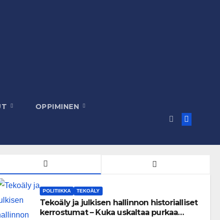
UT
OPPIMINEN
POLITIIKKA
TEKOÄLY
Tekoäly ja julkisen hallinnon historialliset
kerrostumat – Kuka uskaltaa purkaa