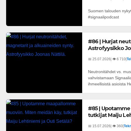
Suomen talouden nykyti
#signaalipodcast
#86 | Hurjat neu
Astrofyysikko Jo
📅 25.07.2026
| 👁️ 6 710
|
Te
Neutronitähdet vs. mus
vahvistamaan Signaali
ihmeellisistä asioista He
#85 | Upotamme
tutkijat Maiju Le
📅 15.07.2026
| 👁️ 360
|
Tekn