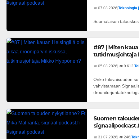
📅 07.08.2026
|
Teknologia 
Suomalaisen talouskesk
#87 | Miten kauan
tutkimusjohtaja
📅 05.08.2026
| 👁️ 9 612
|
Te
Onko tulevaisuuden sot
vahvistamaan Signaalia 
droonitorjuntateknologi
Suomen talouden 
signaalipodcast.
📅 31.07.2026
| 👁️ 246
|
Tekn