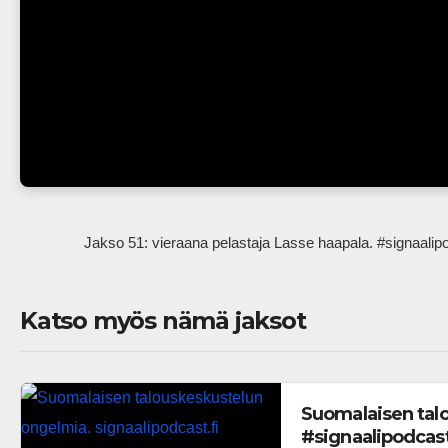
                Jakso 51: vieraana pelastaja Lasse haapala. #signaalipo
Katso myös nämä jaksot
Suomalaisen talo
#signaalipodcas