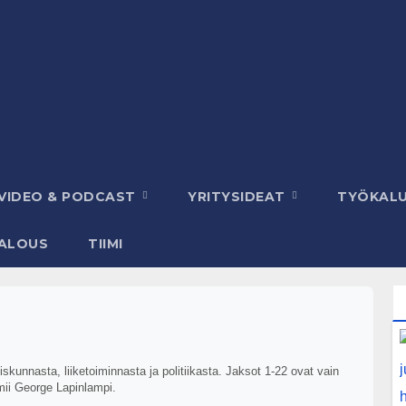
VIDEO & PODCAST
YRITYSIDEAT
TYÖKAL
ALOUS
TIIMI
kunnasta, liiketoiminnasta ja politiikasta. Jaksot 1-22 ovat vain
mii George Lapinlampi.