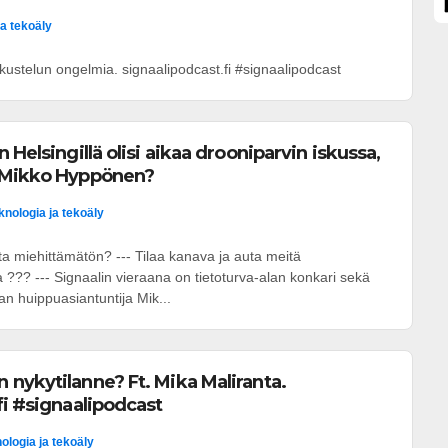
ja tekoäly
ustelun ongelmia. signaalipodcast.fi #signaalipodcast
 Helsingillä olisi aikaa drooniparvin iskussa,
 Mikko Hyppönen?
knologia ja tekoäly
a miehittämätön? --- Tilaa kanava ja auta meitä
??? --- Signaalin vieraana on tietoturva-alan konkari sekä
an huippuasiantuntija Mik...
nykytilanne? Ft. Mika Maliranta.
fi #signaalipodcast
ologia ja tekoäly