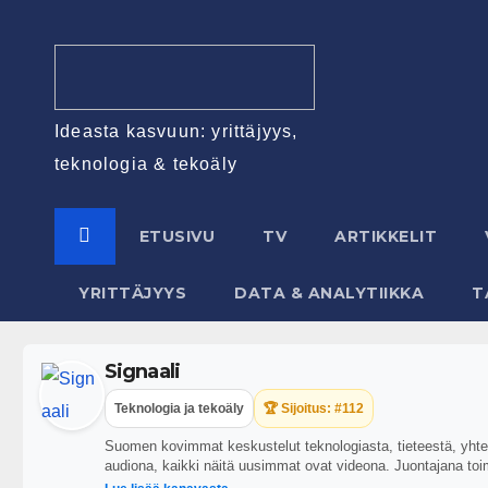
Ideasta kasvuun: yrittäjyys,
teknologia & tekoäly
ETUSIVU
TV
ARTIKKELIT
YRITTÄJYYS
DATA & ANALYTIIKKA
T
Signaali
Teknologia ja tekoäly
🏆 Sijoitus: #112
Suomen kovimmat keskustelut teknologiasta, tieteestä, yhteis
audiona, kaikki näitä uusimmat ovat videona. Juontajana toi