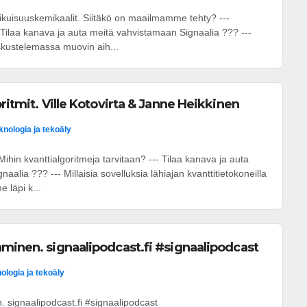
 ikuisuuskemikaalit. Siitäkö on maailmamme tehty? ---
ilaa kanava ja auta meitä vahvistamaan Signaalia ??? ---
kustelemassa muovin aih...
ritmit. Ville Kotovirta & Janne Heikkinen
knologia ja tekoäly
ihin kvanttialgoritmeja tarvitaan? --- Tilaa kanava ja auta
alia ??? --- Millaisia sovelluksia lähiajan kvanttitietokoneilla
läpi k...
minen. signaalipodcast.fi #signaalipodcast
ologia ja tekoäly
 signaalipodcast.fi #signaalipodcast