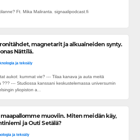
lanne? Ft. Mika Maliranta. signaalipodcast.fi
tronitähdet, magnetarit ja alkuaineiden synty.
onas Nättilä.
knologia ja tekoäly
tat aukot: kummat vie? --- Tilaa kanava ja auta meitä
a ??? --- Studiossa kanssani keskustelemassa universumin
lsingin yliopiston a...
 maapallomme muoviin. Miten meidän käy,
htiniemi ja Outi Setälä?
ologia ja tekoäly