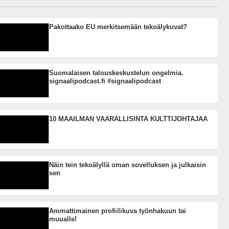
Pakottaako EU merkitsemään tekoälykuvat?
Suomalaisen talouskeskustelun ongelmia.
signaalipodcast.fi #signaalipodcast
10 MAAILMAN VAARALLISINTA KULTTIJOHTAJAA
Näin tein tekoälyllä oman sovelluksen ja julkaisin
sen
Ammattimainen profiilikuva työnhakuun tai
muualle!