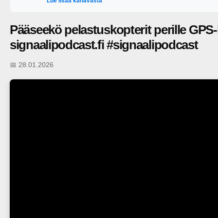
Lue lisää kanavasta
Pääseekö pelastuskopterit perille GPS-
signaalipodcast.fi #signaalipodcast
📅 28.01.2026