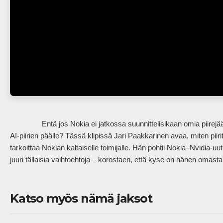
                Entä jos Nokia ei jatkossa suunnittelisikaan omia piirejään, vaan rakentaisi ratkaisunsa Nvidian järkyttävän tehokkaiden 
AI-piirien päälle? Tässä klipissä Jari Paakkarinen avaa, miten piirite
tarkoittaa Nokian kaltaiselle toimijalle. Hän pohtii Nokia–Nvidia-uuti
juuri tällaisia vaihtoehtoja – korostaen, että kyse on hänen omasta sp
Katso myös nämä jaksot