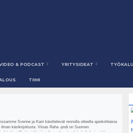
VIDEO & PODCAST
YRITYSIDEAT
TYÖKAL
ALOUS
TIIMI
ssamme Svenne ja Karri käsittelevät rennolla otteella ajankohtaisia
 – ilman käsikirjoitusta. Viisas Raha -podi on Suomen
äytännöllisiä vinkkejä, jotka auttavat sekä aloittelevia että