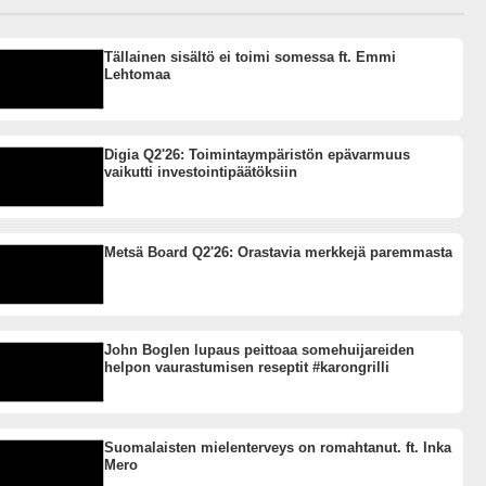
Tällainen sisältö ei toimi somessa ft. Emmi
Lehtomaa
Digia Q2'26: Toimintaympäristön epävarmuus
vaikutti investointipäätöksiin
Metsä Board Q2'26: Orastavia merkkejä paremmasta
John Boglen lupaus peittoaa somehuijareiden
helpon vaurastumisen reseptit #karongrilli
Suomalaisten mielenterveys on romahtanut. ft. Inka
Mero