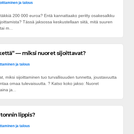
joittaminen ja talous
t yhtäkkiä 200 000 euroa? Entä kannattaako peritty osakesalkku
ijoittamista? Tässä jaksossa keskustellaan siitä, mitä suuren
ai m...
kettä” — miksi nuoret sijoittavat?
ittaminen ja talous
vat, miksi sijoittaminen tuo turvallisuuden tunnetta, joustavuutta
ntaa omaa tulevaisuutta. ? Katso koko jakso: Nuoret
aina ja...
tonnin lippis?
ittaminen ja talous