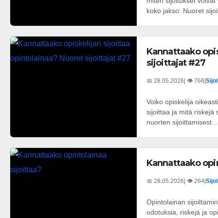
miten sijoitukset voiva
koko jakso: Nuoret sijoit
Kannattaako opis
sijoittajat #27
📅 28.05.2026
| 👁️ 766
|
Sijo
Voiko opiskelija oikeast
sijoittaa ja mitä riskejä
nuorten sijoittamisest...
Kannattaako opin
📅 28.05.2026
| 👁️ 264
|
Sijo
Opintolainan sijoittami
odotuksia, riskejä ja o