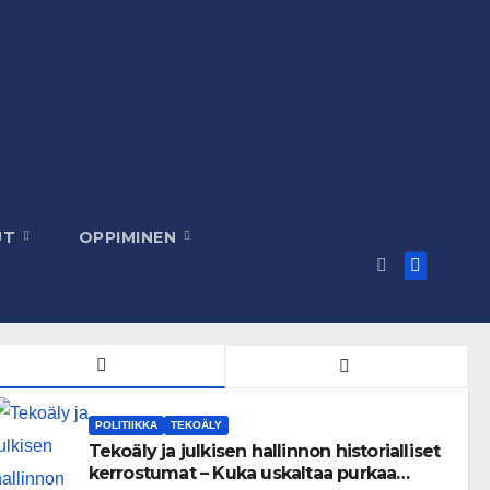
UT
OPPIMINEN
POLITIIKKA
TEKOÄLY
Tekoäly ja julkisen hallinnon historialliset
kerrostumat – Kuka uskaltaa purkaa