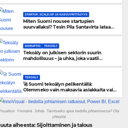
menneisyyden painolastin?
STARTUP, SCALE-UP JA KASVUYRITTÄJYYS
Miten Suomi nousee startupien
suurvallaksi? Tesin Piia Santavirta lataa
kovat luvut pöytään 🚀
DISRUPTIO
TEKOÄLY
Tekoäly on julkisen sektorin suurin
mahdollisuus – ja uhka, joka vaatii
välittömiä tekoja
TEKOÄLY
🚀 Suomi tekoälyn pelikentällä:
Olemmeko vain maksavia asiakkaita vai
rakennammeko tulevaisuuden
gigatehtaan?
Visualisoi. Ymmärrä. Johda. Tarvitsetko apua tiedolla johtamisessa? Ota
yhteyttä
uuta aiheesta: Sijoittaminen ja talous