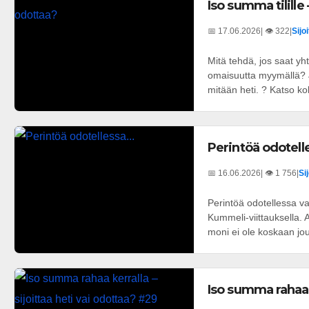
Iso summa tilille 
📅 17.06.2026
| 👁️ 322
|
Sijo
Mitä tehdä, jos saat y
omaisuutta myymällä? J
mitään heti. ? Katso kok
Perintöä odotelle
📅 16.06.2026
| 👁️ 1 756
|
Si
Perintöä odotellessa va
Kummeli-viittauksella. 
moni ei ole koskaan jo
Iso summa rahaa k