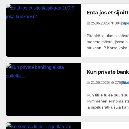
Entä jos et sijoi
📅 25.06.2026
| 👁️ 384
|
Sijo
Pitääkö kuukausisäästä
menetelmästä, jossa s
mukaan. ? Katso koko ja
Kun private bank
📅 21.06.2026
| 👁️ 276
|
Sijo
Kun tilille tulee suuri 
Kymmenen erinomaista va
ja sijoitusratkaisuja kan