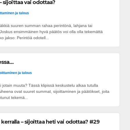
– sijoittaa vai odottaa?
ittaminen ja talous
htäkkiä suuren summan rahaa perintönä, lahjana tai
oskus ensimmäinen hyvä päätös voi olla olla tekemättä
o jakso: Perintöä odotell...
ssa...
joittaminen ja talous
i jotain muuta? Tässä klipissä keskustelu alkaa tutulla
Aiheena ovat suuret summat, sijoittaminen ja päätökset, joita
utunut tekemä...
erralla – sijoittaa heti vai odottaa? #29