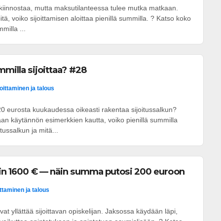
 kiinnostaa, mutta maksutilanteessa tulee mutka matkaan.
tä, voiko sijoittamisen aloittaa pienillä summilla. ? Katso koko
milla ...
mmilla sijoittaa? #28
joittaminen ja talous
20 eurosta kuukaudessa oikeasti rakentaa sijoitussalkun?
an käytännön esimerkkien kautta, voiko pienillä summilla
tussalkun ja mitä...
sin 1600 € — näin summa putosi 200 euroon
ittaminen ja talous
vat yllättää sijoittavan opiskelijan. Jaksossa käydään läpi,