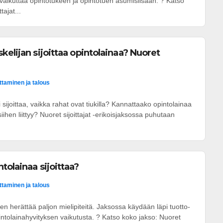
t vaikuttaa opintotukeen ja opintotuen asumislisään. ? Katso
tajat...
kelijan sijoittaa opintolainaa? Nuoret
ittaminen ja talous
i sijoittaa, vaikka rahat ovat tiukilla? Kannattaako opintolainaa
 siihen liittyy? Nuoret sijoittajat -erikoisjaksossa puhutaan
tolainaa sijoittaa?
ittaminen ja talous
nen herättää paljon mielipiteitä. Jaksossa käydään läpi tuotto-
pintolainahyvityksen vaikutusta. ? Katso koko jakso: Nuoret