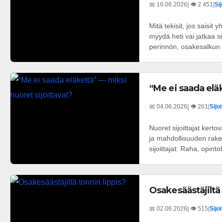
📅 16.06.2026
| 👁️ 2 451
|
Si
Mitä tekisit, jos saisi
myydä heti vai jatkaa s
perinnön, osakesalkun t
“Me ei saada elä
📅 04.06.2026
| 👁️ 261
|
Sijo
Nuoret sijoittajat kerto
ja mahdollisuuden rake
sijoittajat: Raha, opintol
Osakesäästäjiltä 
📅 02.06.2026
| 👁️ 515
|
Sijo