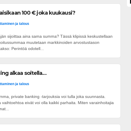
ttaisikaan 100 € joka kuukausi?
ittaminen ja talous
jän sijoittaa aina sama summa? Tässä klipissä keskustellaan
ijoitussummaa muutetaan markkinoiden arvostustason
kso: Perintöä odotell...
ing alkaa soitella…
ittaminen ja talous
summa, private banking -tarjouksia voi tulla joka suunnasta.
ihtoehtoa eivät voi olla kaikki parhaita. Miten varainhoitajia
nat...