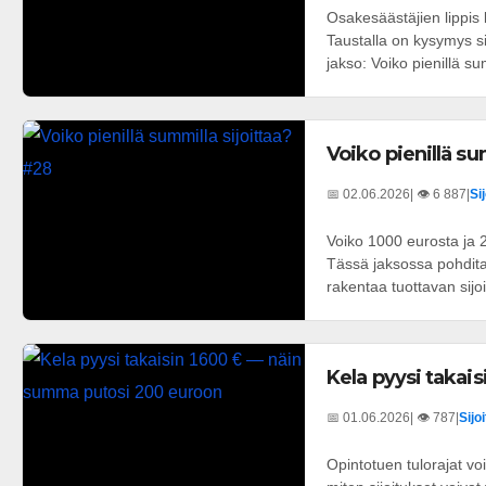
Osakesäästäjien lippis
Taustalla on kysymys sii
jakso: Voiko pienillä sum
Voiko pienillä su
📅 02.06.2026
| 👁️ 6 887
|
Si
Voiko 1000 eurosta ja 
Tässä jaksossa pohdita
rakentaa tuottavan sijoi
Kela pyysi takai
📅 01.06.2026
| 👁️ 787
|
Sijo
Opintotuen tulorajat voi