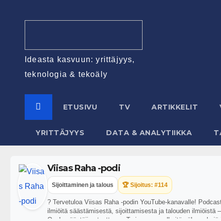
Ideasta kasvuun: yrittäjyys,
teknologia & tekoäly
ETUSIVU
TV
ARTIKKELIT
YRITTÄJYYS
DATA & ANALYTIIKKA
T
Viisas Raha -podi
Sijoittaminen ja talous
🏆 Sijoitus: #114
? Tervetuloa Viisas Raha -podin YouTube-kanavalle! Podcasti
ilmiöitä säästämisestä, sijoittamisesta ja talouden ilmiöistä
Osakesäästäjien tuottama. Tarjoamme selkeitä näkemyksiä ja k