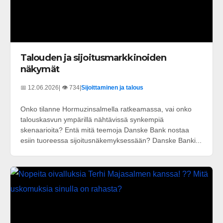
Talouden ja sijoitusmarkkinoiden
näkymät
📅 12.06.2026
| 👁️ 734
|
Sijoittaminen ja talous
Onko tilanne Hormuzinsalmella ratkeamassa, vai onko
talouskasvun ympärillä nähtävissä synkempiä
skenaarioita? Entä mitä teemoja Danske Bank nostaa
esiin tuoreessa sijoitusnäkemyksessään? Danske Banki...