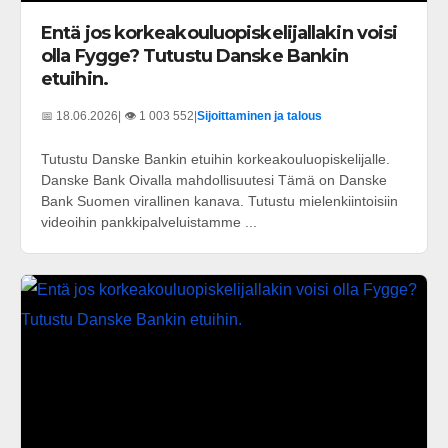
Entä jos korkeakouluopiskelijallakin voisi
olla Fygge? Tutustu Danske Bankin
etuihin.
📅 18.06.2026
| 👁️ 1 003 552
|
Sijoittaminen ja talous
Tutustu Danske Bankin etuihin korkeakouluopiskelijalle.
Danske Bank Oivalla mahdollisuutesi Tämä on Danske
Bank Suomen virallinen kanava. Tutustu mielenkiintoisiin
videoihin pankkipalveluistamme ...