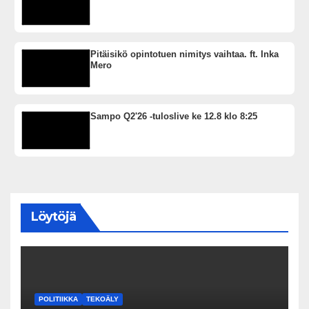
Pitäisikö opintotuen nimitys vaihtaa. ft. Inka
Mero
Sampo Q2'26 -tuloslive ke 12.8 klo 8:25
Löytöjä
POLITIIKKA
TEKOÄLY