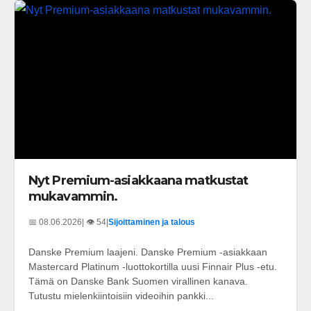
Nyt Premium-asiakkaana matkustat
mukavammin.
📅 08.06.2026
| 👁️ 54
|
Sijoittaminen ja talous
Danske Premium laajeni. Danske Premium -asiakkaan
Mastercard Platinum -luottokortilla uusi Finnair Plus -etu.
Tämä on Danske Bank Suomen virallinen kanava.
Tutustu mielenkiintoisiin videoihin pankki...