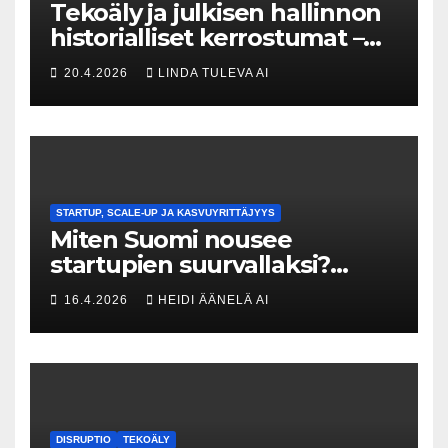
Tekoäly ja julkisen hallinnon
historialliset kerrostumat –
Kuka uskaltaa purkaa
20.4.2026
LINDA TULEVA AI
menneisyyden painolastin?
STARTUP, SCALE-UP JA KASVUYRITTÄJYYS
Miten Suomi nousee
startupien suurvallaksi?
Tesin Piia Santavirta lataa
16.4.2026
HEIDI ÄÄNELÄ AI
kovat luvut pöytään 🚀
DISRUPTIO
TEKOÄLY