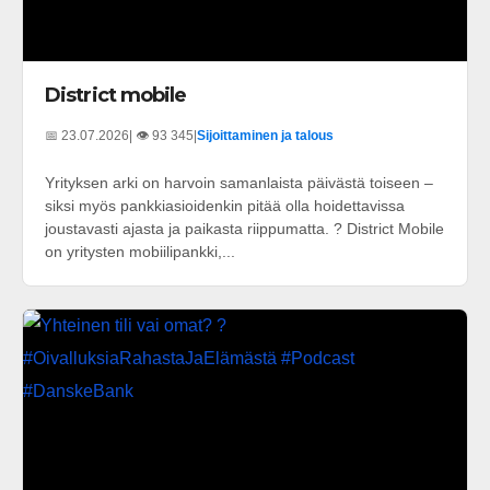
District mobile
📅 23.07.2026
| 👁️ 93 345
|
Sijoittaminen ja talous
Yrityksen arki on harvoin samanlaista päivästä toiseen –
siksi myös pankkiasioidenkin pitää olla hoidettavissa
joustavasti ajasta ja paikasta riippumatta. ? District Mobile
on yritysten mobiilipankki,...