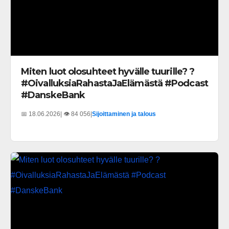
Miten luot olosuhteet hyvälle tuurille? ?
#OivalluksiaRahastaJaElämästä #Podcast
#DanskeBank
📅 18.06.2026
| 👁️ 84 056
|
Sijoittaminen ja talous