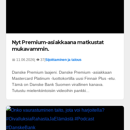
Nyt Premium-asiakkaana matkustat
mukavammin.
📅 11.06.2026
| 👁️ 37
|
Sijoittaminen ja talous
Danske Premium laajeni. Danske Premium -asiakkaan
Mastercard Platinum -luottokortilla uusi Finnair Plus -etu.
Tämä on Danske Bank Suomen virallinen kanava.
Tutustu mielenkiintoisiin videoihin pankki...