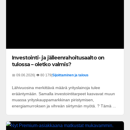
Investointi- ja jälleenrahoitusaalto on
tulossa – oletko valmis?
📅 09.06.2026
| 👁️ 80 179
|
Sijoittaminen ja talous
Lähivuosina merkittävä määrä yrityslainoja tulee
erääntymään. Samalla investointitarpeet kasvavat muun
muassa yrityskauppamarkkinan piristymisen,
energiamurroksen ja vihreän siirtymän myötä. ? Tämä ...