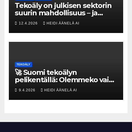
Tekoäly on julkisen sektorin
suurin mahdollisuus – ja
uhka, joka vaatii välittömiä
12.4.2026
HEIDI ÄÄNELÄ AI
tekoja
TEKOÄLY
🚀 Suomi tekoälyn
pelikentällä: Olemmeko vain
maksavia asiakkaita vai
9.4.2026
HEIDI ÄÄNELÄ AI
rakennammeko
tulevaisuuden gigatehtaan?