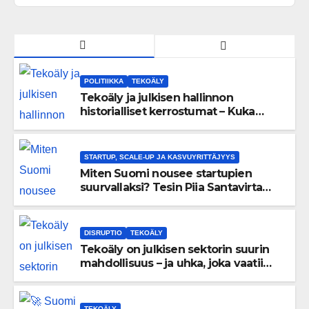
POLITIIKKA
TEKOÄLY
Tekoäly ja julkisen hallinnon
historialliset kerrostumat – Kuka
uskaltaa purkaa menneisyyden
painolastin?
STARTUP, SCALE-UP JA KASVUYRITTÄJYYS
Miten Suomi nousee startupien
suurvallaksi? Tesin Piia Santavirta
lataa kovat luvut pöytään 🚀
DISRUPTIO
TEKOÄLY
Tekoäly on julkisen sektorin suurin
mahdollisuus – ja uhka, joka vaatii
välittömiä tekoja
TEKOÄLY