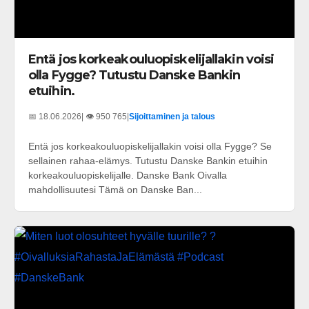
Entä jos korkeakouluopiskelijallakin voisi
olla Fygge? Tutustu Danske Bankin
etuihin.
📅 18.06.2026
| 👁️ 950 765
|
Sijoittaminen ja talous
Entä jos korkeakouluopiskelijallakin voisi olla Fygge? Se
sellainen rahaa-elämys. Tutustu Danske Bankin etuihin
korkeakouluopiskelijalle. Danske Bank Oivalla
mahdollisuutesi Tämä on Danske Ban...