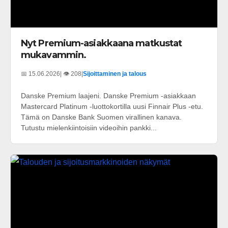
Nyt Premium-asiakkaana matkustat
mukavammin.
📅 15.06.2026
| 👁️ 208
|
Sijoittaminen ja talous
Danske Premium laajeni. Danske Premium -asiakkaan
Mastercard Platinum -luottokortilla uusi Finnair Plus -etu.
Tämä on Danske Bank Suomen virallinen kanava.
Tutustu mielenkiintoisiin videoihin pankki...