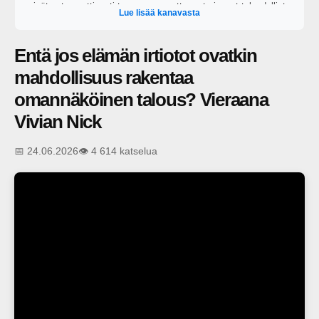
eivät automaattisesti tuo onnea, mutta ne tarjoavat taloudellista
Lue lisää kanavasta
itsenäisyyttä varsinkin epävarmoina aikoina. Tarjoamme
suomalaisille uusia näkökulmia oivaltaa oman taloutensa
mahdollisuudet, ottaa oma taloutensa yhä aktiivisemmin omiin
Entä jos elämän irtiotot ovatkin
käsiinsä ja rakentaa taloudellista mielenrauhaa. Oivalla
mahdollisuutesi
mahdollisuus rakentaa
omannäköinen talous? Vieraana
Vivian Nick
📅 24.06.2026
👁️ 4 614 katselua