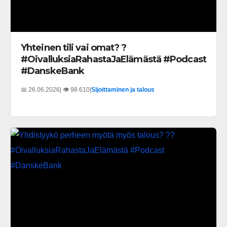
Yhteinen tili vai omat? ?
#OivalluksiaRahastaJaElämästä #Podcast
#DanskeBank
📅 26.06.2026
| 👁️ 98 610
|
Sijoittaminen ja talous