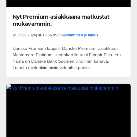
Nyt Premium-asiakkaana matkustat
mukavammin.
📅 15.06.2026
| 👁️ 1 656 852
|
Sijoittaminen ja talous
Danske Premium laajeni. Danske Premium -asiakkaan
Mastercard Platinum -luottokortilla uusi Finnair Plus -etu.
Tämä on Danske Bank Suomen virallinen kanava.
Tutustu mielenkiintoisiin videoihin pankki...