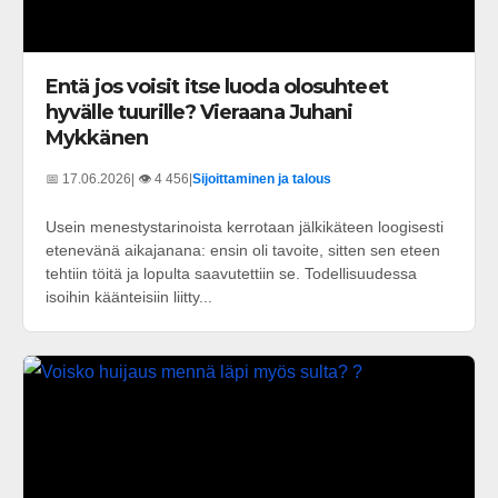
Entä jos voisit itse luoda olosuhteet
hyvälle tuurille? Vieraana Juhani
Mykkänen
📅 17.06.2026
| 👁️ 4 456
|
Sijoittaminen ja talous
Usein menestystarinoista kerrotaan jälkikäteen loogisesti
etenevänä aikajanana: ensin oli tavoite, sitten sen eteen
tehtiin töitä ja lopulta saavutettiin se. Todellisuudessa
isoihin käänteisiin liitty...