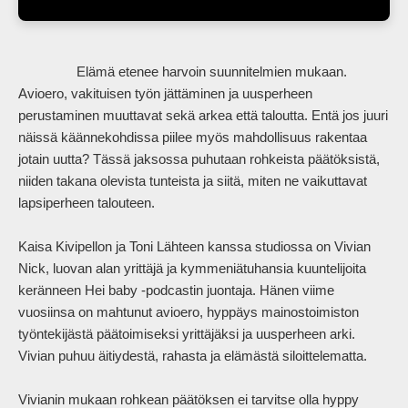
                Elämä etenee harvoin suunnitelmien mukaan. 
Avioero, vakituisen työn jättäminen ja uusperheen 
perustaminen muuttavat sekä arkea että taloutta. Entä jos juuri 
näissä käännekohdissa piilee myös mahdollisuus rakentaa 
jotain uutta? Tässä jaksossa puhutaan rohkeista päätöksistä, 
niiden takana olevista tunteista ja siitä, miten ne vaikuttavat 
lapsiperheen talouteen. 

Kaisa Kivipellon ja Toni Lähteen kanssa studiossa on Vivian 
Nick, luovan alan yrittäjä ja kymmeniätuhansia kuuntelijoita 
keränneen Hei baby -podcastin juontaja. Hänen viime 
vuosiinsa on mahtunut avioero, hyppäys mainostoimiston 
työntekijästä päätoimiseksi yrittäjäksi ja uusperheen arki. 
Vivian puhuu äitiydestä, rahasta ja elämästä siloittelematta. 

Vivianin mukaan rohkean päätöksen ei tarvitse olla hyppy 