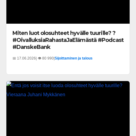
Miten luot olosuhteet hyvälle tuurille? ?
#OivalluksiaRahastaJaElämästä #Podcast
#DanskeBank
📅 17.06.2026
| 👁️ 80 990
|
Sijoittaminen ja talous