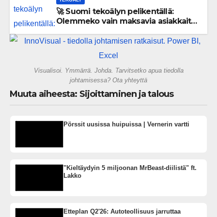
🚀 Suomi tekoälyn pelikentällä:
Olemmeko vain maksavia asiakkaita
vai rakennammeko tulevaisuuden
gigatehtaan?
Visualisoi. Ymmärrä. Johda. Tarvitsetko apua tiedolla
johtamisessa? Ota yhteyttä
Muuta aiheesta: Sijoittaminen ja talous
Pörssit uusissa huipuissa | Vernerin vartti
"Kieltäydyin 5 miljoonan MrBeast-diilistä" ft.
Lakko
Etteplan Q2'26: Autoteollisuus jarruttaa