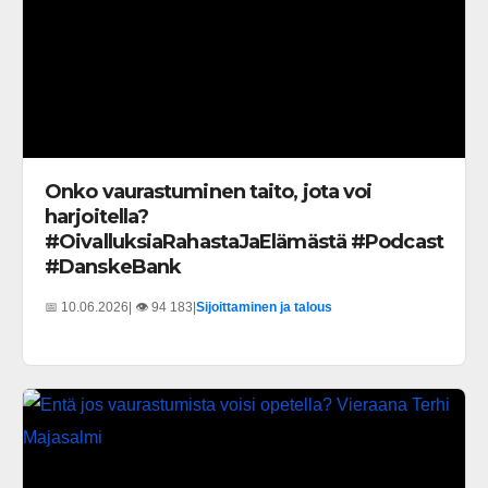
Onko vaurastuminen taito, jota voi
harjoitella?
#OivalluksiaRahastaJaElämästä #Podcast
#DanskeBank
📅 10.06.2026
| 👁️ 94 183
|
Sijoittaminen ja talous