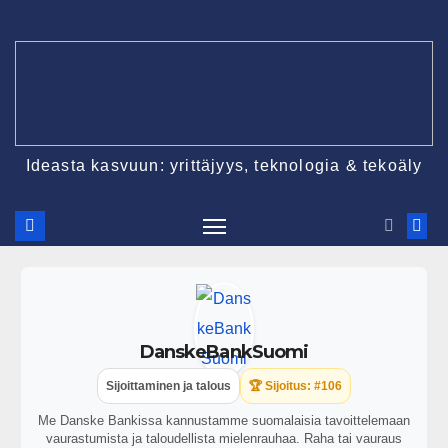
Ideasta kasvuun: yrittäjyys, teknologia & tekoäly
DanskeBankSuomi
Sijoittaminen ja talous
🏆 Sijoitus: #106
Me Danske Bankissa kannustamme suomalaisia tavoittelemaan
vaurastumista ja taloudellista mielenrauhaa. Raha tai vauraus