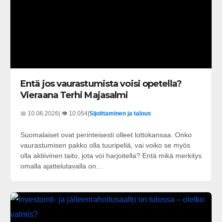
Entä jos vaurastumista voisi opetella?
Vieraana Terhi Majasalmi
📅 10.06.2026
| 👁️ 10 054
|
Sijoittaminen ja talous
Suomalaiset ovat perinteisesti olleet lottokansaa. Onko
vaurastumisen pakko olla tuuripeliä, vai voiko se myös
olla aktiivinen taito, jota voi harjoitella? Entä mikä merkitys
omalla ajattelutavalla on...