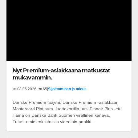
Nyt Premium-asiakkaana matkustat
mukavammin.
📅 08.06.2026
| 👁️ 65
|
Sijoittaminen ja talous
Danske Premium laajeni. Danske Premium -asiakkaan
Mastercard Platinum -luottokortilla uusi Finnair Plus -etu.
Tämä on Danske Bank Suomen virallinen kanava.
Tutustu mielenkiintoisiin videoihin pankki...