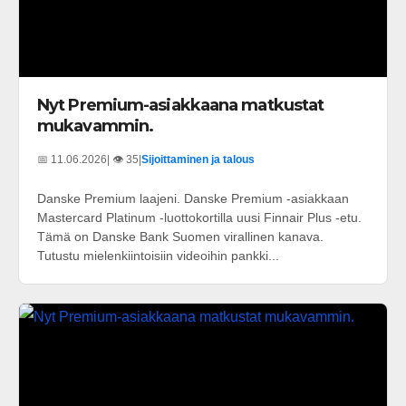
Nyt Premium-asiakkaana matkustat
mukavammin.
📅 11.06.2026
| 👁️ 35
|
Sijoittaminen ja talous
Danske Premium laajeni. Danske Premium -asiakkaan
Mastercard Platinum -luottokortilla uusi Finnair Plus -etu.
Tämä on Danske Bank Suomen virallinen kanava.
Tutustu mielenkiintoisiin videoihin pankki...