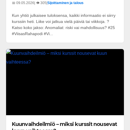
📅 09.05.2026
| 👁️ 305
|
Sijoittaminen ja talous
Kun yhtiö julkaisee tuloksensa, kaikki informaatio ei siirry
kurssiin heti. Liike voi jatkua vielä päiviä tai viikkoja. ?
Katso koko jakso: Anomaliat: riski vai mahdollisuus? #25
#ViisasRahapodi #Vi...
Kuunvaihdeilmiö – miksi kurssit nousevat