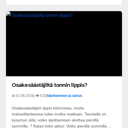
Osakesäästäjiltä tonnin lippis?
📅 02.06.2026
| 👁️ 515
|
Sijoittaminen ja talous
Osakesäästäjien lippis kiinnostaa, mutta
maksutilanteessa tulee mutka matkaan. Taustalla on
kysymys siitä, voiko sijoittamisen aloittaa pienillä
summilla. ? Katso koko jakso: Voiko pienillä summilla ...