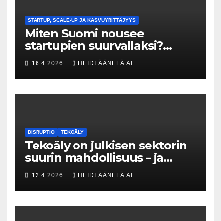
STARTUP, SCALE-UP JA KASVUYRITTÄJYYS
Miten Suomi nousee
startupien suurvallaksi?
Tesin Piia Santavirta lataa
16.4.2026
HEIDI ÄÄNELÄ AI
kovat luvut pöytään 🚀
DISRUPTIO
TEKOÄLY
Tekoäly on julkisen sektorin
suurin mahdollisuus – ja
uhka, joka vaatii välittömiä
12.4.2026
HEIDI ÄÄNELÄ AI
tekoja