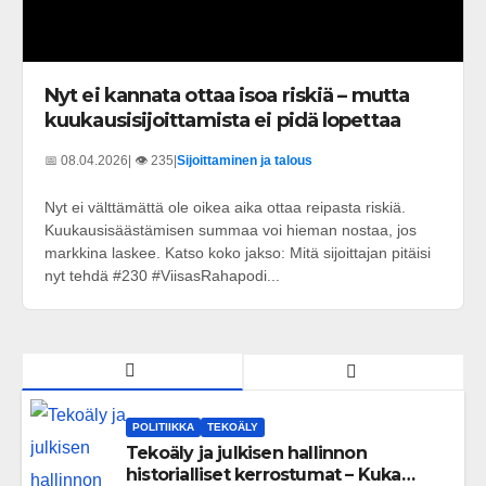
Nyt ei kannata ottaa isoa riskiä – mutta
kuukausisijoittamista ei pidä lopettaa
📅 08.04.2026
| 👁️ 235
|
Sijoittaminen ja talous
Nyt ei välttämättä ole oikea aika ottaa reipasta riskiä.
Kuukausisäästämisen summaa voi hieman nostaa, jos
markkina laskee. Katso koko jakso: Mitä sijoittajan pitäisi
nyt tehdä #230 #ViisasRahapodi...
POLITIIKKA
TEKOÄLY
Tekoäly ja julkisen hallinnon
historialliset kerrostumat – Kuka