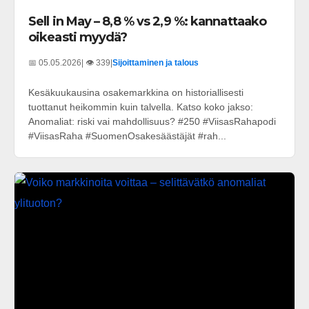
Sell in May – 8,8 % vs 2,9 %: kannattaako
oikeasti myydä?
📅 05.05.2026
| 👁️ 339
|
Sijoittaminen ja talous
Kesäkuukausina osakemarkkina on historiallisesti
tuottanut heikommin kuin talvella. Katso koko jakso:
Anomaliat: riski vai mahdollisuus? #250 #ViisasRahapodi
#ViisasRaha #SuomenOsakesäästäjät #rah...