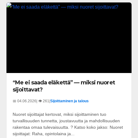
“Me ei saada eläkettä” — miksi nuoret
sijoittavat?
📅 04.06.2026
| 👁️ 261
|
Sijoittaminen ja talous
Nuoret sijoittajat kertovat, miksi sijoittaminen tuo
turvallisuuden tunnetta, joustavuutta ja mahdollisuuden
rakentaa omaa tulevaisuutta. ? Katso koko jakso: Nuoret
sijoittajat: Raha, opintolaina ja...