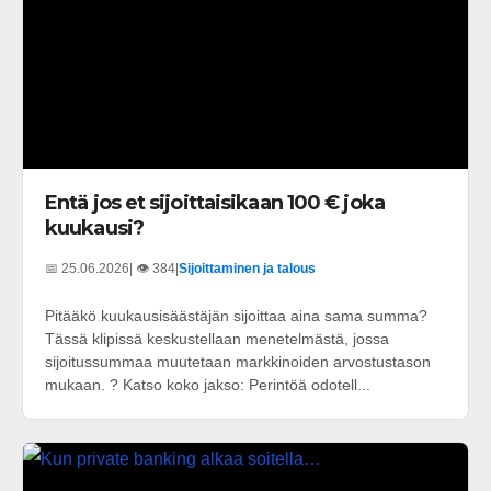
Entä jos et sijoittaisikaan 100 € joka
kuukausi?
📅 25.06.2026
| 👁️ 384
|
Sijoittaminen ja talous
Pitääkö kuukausisäästäjän sijoittaa aina sama summa?
Tässä klipissä keskustellaan menetelmästä, jossa
sijoitussummaa muutetaan markkinoiden arvostustason
mukaan. ? Katso koko jakso: Perintöä odotell...