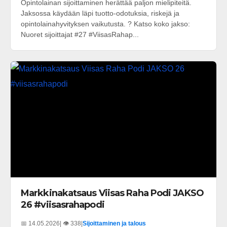
Opintolainan sijoittaminen herättää paljon mielipiteitä.
Jaksossa käydään läpi tuotto-odotuksia, riskejä ja
opintolainahyvityksen vaikutusta. ? Katso koko jakso:
Nuoret sijoittajat #27 #ViisasRahap...
Markkinakatsaus Viisas Raha Podi JAKSO
26 #viisasrahapodi
📅 14.05.2026
| 👁️ 338
|
Sijoittaminen ja talous