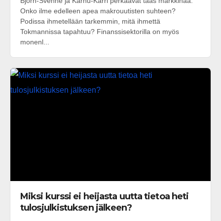
Björn-Svenne ja Karhu-Karri perkaavat taas markkinaa.
Onko ilme edelleen apea makrouutisten suhteen?
Podissa ihmetellään tarkemmin, mitä ihmettä
Tokmannissa tapahtuu? Finanssisektorilla on myös
monenl...
Miksi kurssi ei heijasta uutta tietoa heti
tulosjulkistuksen jälkeen?