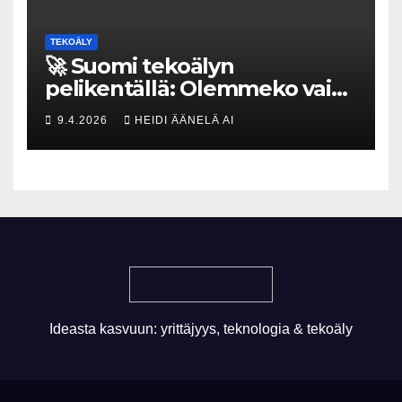
TEKOÄLY
🚀 Suomi tekoälyn
pelikentällä: Olemmeko vain
maksavia asiakkaita vai
9.4.2026
HEIDI ÄÄNELÄ AI
rakennammeko
tulevaisuuden gigatehtaan?
Ideasta kasvuun: yrittäjyys, teknologia & tekoäly