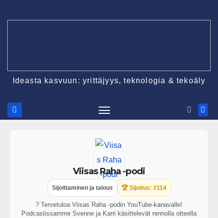
Ideasta kasvuun: yrittäjyys, teknologia & tekoäly
Viisas Raha -podi
Sijoittaminen ja talous
🏆 Sijoitus: #114
? Tervetuloa Viisas Raha -podin YouTube-kanavalle!
Podcastissamme Svenne ja Karri käsittelevät rennolla otteella