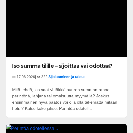
Iso summa tilille – sijoittaa vai odottaa?
📅 17.06.2026
| 👁️ 322
|
Sijoittaminen ja talous
Mitä tehdä, jos saat yhtäkkiä suuren summan rahaa
perintönä, lahjana tai omaisuutta myymällä? Joskus
ensimmäinen hyvä päätös voi olla olla tekemättä mitään
heti. ? Katso koko jakso: Perintöä odotell...