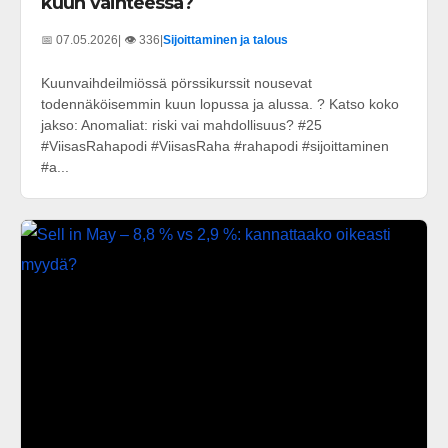
kuun vaihteessa?
📅 07.05.2026
| 👁️ 336
|
Sijoittaminen ja talous
Kuunvaihdeilmiössä pörssikurssit nousevat
todennäköisemmin kuun lopussa ja alussa. ? Katso koko
jakso: Anomaliat: riski vai mahdollisuus? #25
#ViisasRahapodi #ViisasRaha #rahapodi #sijoittaminen
#a...