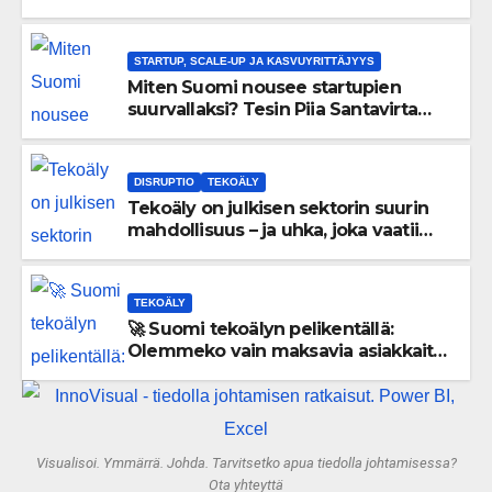
uskaltaa purkaa menneisyyden
painolastin?
STARTUP, SCALE-UP JA KASVUYRITTÄJYYS
Miten Suomi nousee startupien
suurvallaksi? Tesin Piia Santavirta
lataa kovat luvut pöytään 🚀
DISRUPTIO
TEKOÄLY
Tekoäly on julkisen sektorin suurin
mahdollisuus – ja uhka, joka vaatii
välittömiä tekoja
TEKOÄLY
🚀 Suomi tekoälyn pelikentällä:
Olemmeko vain maksavia asiakkaita
vai rakennammeko tulevaisuuden
gigatehtaan?
Visualisoi. Ymmärrä. Johda. Tarvitsetko apua tiedolla johtamisessa?
Ota yhteyttä