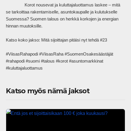
                Korot nousevat ja kuluttajaluottamus laskee – mitä 
se tarkoittaa rakentamiselle, asuntokaupalle ja kulutukselle 
Suomessa? Suomen talous on herkkä korkojen ja energian 
hinnan muutoksille.

Katso koko jakso: Mitä sijoittajan pitäisi nyt tehdä #23

#ViisasRahapodi #ViisasRaha #SuomenOsakesäästäjät 
#rahapodi #suomi #talous #korot #asuntomarkkinat 
#kuluttajaluottamus            
Katso myös nämä jaksot