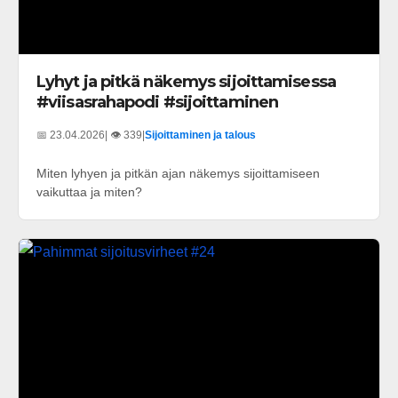
Lyhyt ja pitkä näkemys sijoittamisessa
#viisasrahapodi #sijoittaminen
📅 23.04.2026
| 👁️ 339
|
Sijoittaminen ja talous
Miten lyhyen ja pitkän ajan näkemys sijoittamiseen
vaikuttaa ja miten?