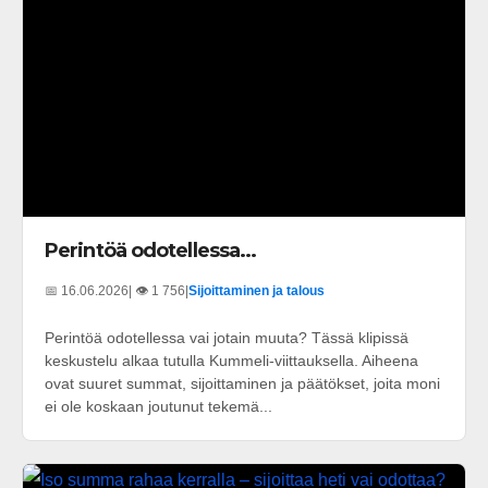
Perintöä odotellessa...
📅 16.06.2026
| 👁️ 1 756
|
Sijoittaminen ja talous
Perintöä odotellessa vai jotain muuta? Tässä klipissä
keskustelu alkaa tutulla Kummeli-viittauksella. Aiheena
ovat suuret summat, sijoittaminen ja päätökset, joita moni
ei ole koskaan joutunut tekemä...