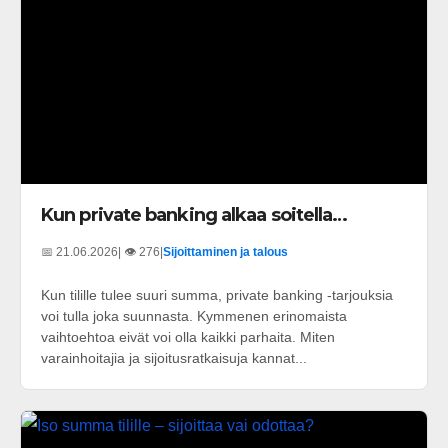
Kun private banking alkaa soitella…
📅 21.06.2026
| 👁️ 276
|
Sijoittaminen ja talous
Kun tilille tulee suuri summa, private banking -tarjouksia
voi tulla joka suunnasta. Kymmenen erinomaista
vaihtoehtoa eivät voi olla kaikki parhaita. Miten
varainhoitajia ja sijoitusratkaisuja kannat...