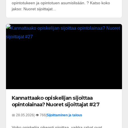
opintotukeen ja opintotuen asumislisään. ? Katso koko
jakso: Nuoret sijoittajat...
Kannattaako opiskelijan sijoittaa
opintolainaa? Nuoret sijoittajat #27
📅 28.05.2026
| 👁️ 766
|
Sijoittaminen ja talous
Voiko opiskelija oikeasti sijoittaa, vaikka rahat ovat