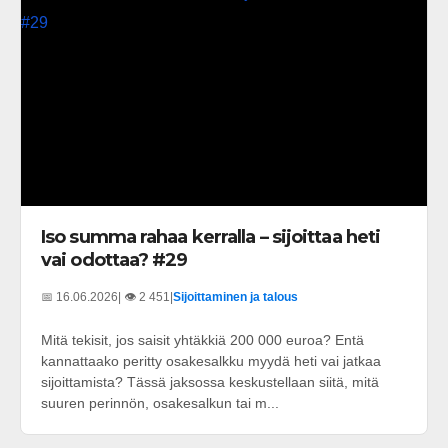
Iso summa rahaa kerralla – sijoittaa heti
vai odottaa? #29
📅 16.06.2026
| 👁️ 2 451
|
Sijoittaminen ja talous
Mitä tekisit, jos saisit yhtäkkiä 200 000 euroa? Entä
kannattaako peritty osakesalkku myydä heti vai jatkaa
sijoittamista? Tässä jaksossa keskustellaan siitä, mitä
suuren perinnön, osakesalkun tai m...