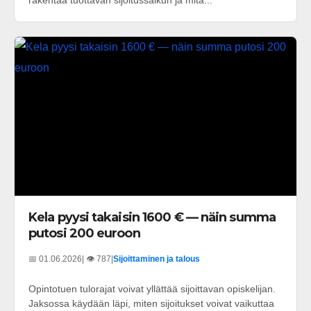
rakentaa tuottavan sijoitussalkun ja mitä...
Kela pyysi takaisin 1600 € — näin summa
putosi 200 euroon
📅 01.06.2026
| 👁️ 787
|
Sijoittaminen ja talous
Opintotuen tulorajat voivat yllättää sijoittavan opiskelijan.
Jaksossa käydään läpi, miten sijoitukset voivat vaikuttaa