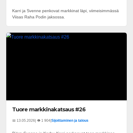
Karri ja Svenne penkovat markkinat läpi, viimeisimmässä
Viisas Raha Podin jaksossa.
Tuore markkinakatsaus #26
📅 13.05.2026
| 👁️ 1 904
|
Sijoittaminen ja talous