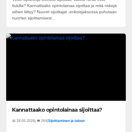
tiukilla? Kannattaako opintolainaa sijoittaa ja mitä riskejä
siihen liittyy? Nuoret sijoittajat -erikoisjaksossa puhutaan
nuorten sijoittamisest...
Kannattaako opintolainaa sijoittaa?
📅 28.05.2026
| 👁️ 264
|
Sijoittaminen ja talous