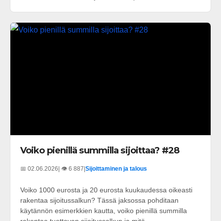
Voiko pienillä summilla sijoittaa? #28
📅 02.06.2026
| 👁️ 6 887
|
Sijoittaminen ja talous
Voiko 1000 eurosta ja 20 eurosta kuukaudessa oikeasti
rakentaa sijoitussalkun? Tässä jaksossa pohditaan
käytännön esimerkkien kautta, voiko pienillä summilla