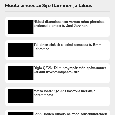
Muuta aiheesta: Sijoittaminen ja talous
Näissä tilanteissa teet varmat rahat pörssistä -
arbitraasitilanteet ft. Jani Järvinen
Tällainen sisältö ei toimi somessa ft. Emmi
Lehtomaa
Digia Q2'26: Toimintaympäristön epävarmuus
vaikutti investointipäätöksiin
Metsä Board Q2'26: Orastavia merkkejä
paremmasta
John Boglen lupaus peittoaa somehuijareiden