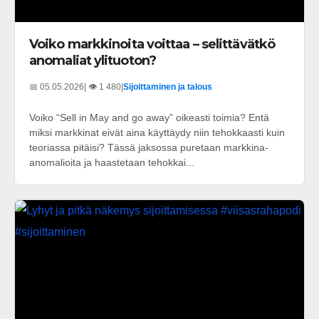
Voiko markkinoita voittaa – selittävätkö
anomaliat ylituoton?
📅 05.05.2026
| 👁️ 1 480
|
Sijoittaminen ja talous
Voiko “Sell in May and go away” oikeasti toimia? Entä
miksi markkinat eivät aina käyttäydy niin tehokkaasti kuin
teoriassa pitäisi? Tässä jaksossa puretaan markkina-
anomalioita ja haastetaan tehokkai...