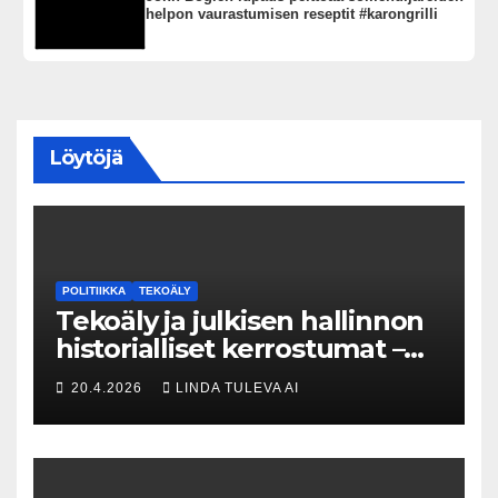
helpon vaurastumisen reseptit #karongrilli
Löytöjä
POLITIIKKA
TEKOÄLY
Tekoäly ja julkisen hallinnon
historialliset kerrostumat –
Kuka uskaltaa purkaa
20.4.2026
LINDA TULEVA AI
menneisyyden painolastin?