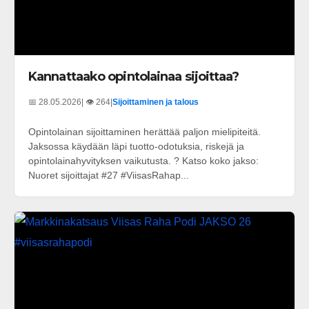
Kannattaako opintolainaa sijoittaa?
📅 28.05.2026
| 👁️ 264
|
Sijoittaminen ja talous
Opintolainan sijoittaminen herättää paljon mielipiteitä.
Jaksossa käydään läpi tuotto-odotuksia, riskejä ja
opintolainahyvityksen vaikutusta. ? Katso koko jakso:
Nuoret sijoittajat #27 #ViisasRahap...