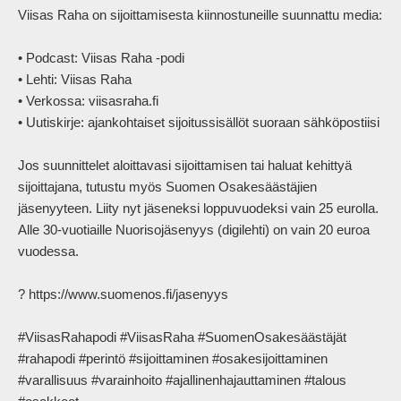
Viisas Raha on sijoittamisesta kiinnostuneille suunnattu media:

• Podcast: Viisas Raha -podi

• Lehti: Viisas Raha

• Verkossa: viisasraha.fi

• Uutiskirje: ajankohtaiset sijoitussisällöt suoraan sähköpostiisi

Jos suunnittelet aloittavasi sijoittamisen tai haluat kehittyä 
sijoittajana, tutustu myös Suomen Osakesäästäjien 
jäsenyyteen. Liity nyt jäseneksi loppuvuodeksi vain 25 eurolla. 
Alle 30-vuotiaille Nuorisojäsenyys (digilehti) on vain 20 euroa 
vuodessa.

? https://www.suomenos.fi/jasenyys

#ViisasRahapodi #ViisasRaha #SuomenOsakesäästäjät 
#rahapodi #perintö #sijoittaminen #osakesijoittaminen 
#varallisuus #varainhoito #ajallinenhajauttaminen #talous 