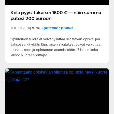
Kela pyysi takaisin 1600 € — näin summa
putosi 200 euroon
📅 01.06.2026
| 👁️ 787
|
Sijoittaminen ja talous
Opintotuen tulorajat voivat yllättää sijoittavan opiskelijan.
Jaksossa käydään läpi, miten sijoitukset voivat vaikuttaa
opintotukeen ja opintotuen asumislisään. ? Katso koko
jakso: Nuoret sijoittajat...