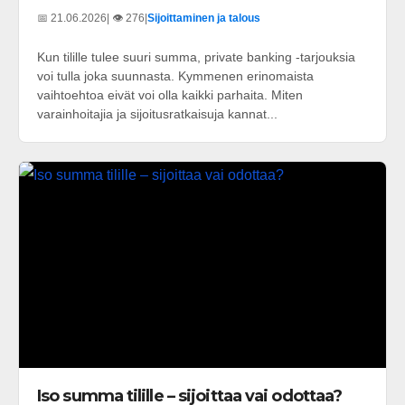
📅 21.06.2026
| 👁️ 276
|
Sijoittaminen ja talous
Kun tilille tulee suuri summa, private banking -tarjouksia
voi tulla joka suunnasta. Kymmenen erinomaista
vaihtoehtoa eivät voi olla kaikki parhaita. Miten
varainhoitajia ja sijoitusratkaisuja kannat...
Iso summa tilille – sijoittaa vai odottaa?