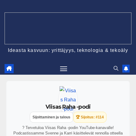
Ideasta kasvuun: yrittäjyys, teknologia & tekoäly
Viisas Raha -podi
Sijoittaminen ja talous
🏆 Sijoitus: #114
? Tervetuloa Viisas Raha -podin YouTube-kanavalle!
Podcastissamme Svenne ja Karri käsittelevät rennolla otteella