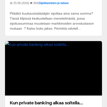
📅 25.06.2026
| 👁️ 384
|
Sijoittaminen ja talous
Pitääkö kuukausisäästäjän sijoittaa aina sama summa?
Tässä klipissä keskustellaan menetelmästä, jossa
sijoitussummaa muutetaan markkinoiden arvostustason
mukaan. ? Katso koko jakso: Perintöä odotell...
Kun private banking alkaa soitella…