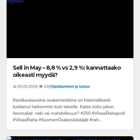
Sell in May – 8,8 % vs 2,9 %: kannattaako
oikeasti myydä?
📅 05.05.2026
| 👁️ 339
|
Sijoittaminen ja talous
Kesäkuukausina osakemarkkina on historiallisesti
tuottanut heikommin kuin talvella. Katso koko jakso:
Anomaliat: riski vai mahdollisuus? #250 #ViisasRahapodi
#ViisasRaha #SuomenOsakesäästäjät #rah...