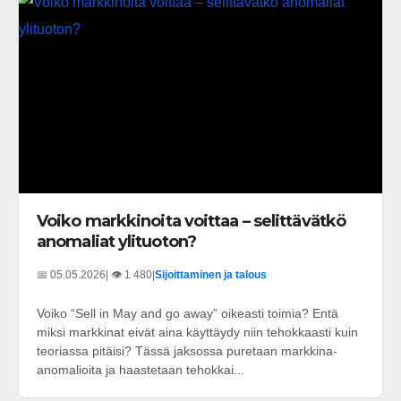
Voiko markkinoita voittaa – selittävätkö
anomaliat ylituoton?
📅 05.05.2026
| 👁️ 1 480
|
Sijoittaminen ja talous
Voiko “Sell in May and go away” oikeasti toimia? Entä
miksi markkinat eivät aina käyttäydy niin tehokkaasti kuin
teoriassa pitäisi? Tässä jaksossa puretaan markkina-
anomalioita ja haastetaan tehokkai...