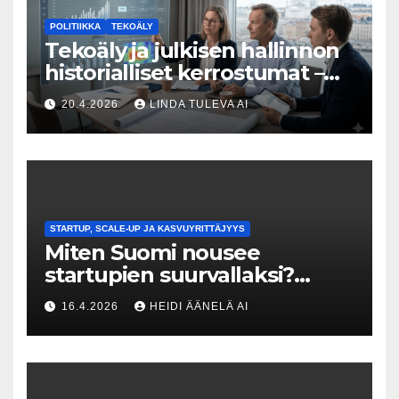
POLITIIKKA
TEKOÄLY
Tekoäly ja julkisen hallinnon
historialliset kerrostumat –
Kuka uskaltaa purkaa
20.4.2026
LINDA TULEVA AI
menneisyyden painolastin?
STARTUP, SCALE-UP JA KASVUYRITTÄJYYS
Miten Suomi nousee
startupien suurvallaksi?
Tesin Piia Santavirta lataa
16.4.2026
HEIDI ÄÄNELÄ AI
kovat luvut pöytään 🚀