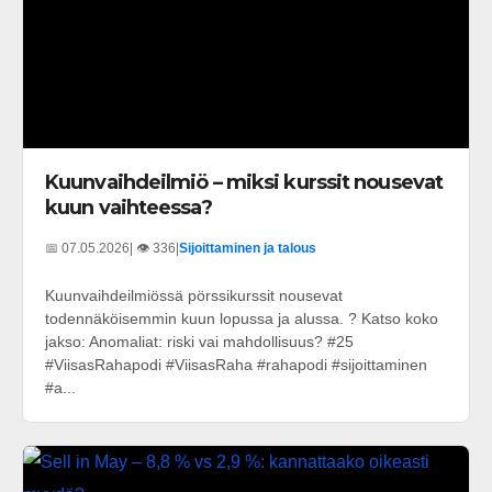
Kuunvaihdeilmiö – miksi kurssit nousevat
kuun vaihteessa?
📅 07.05.2026
| 👁️ 336
|
Sijoittaminen ja talous
Kuunvaihdeilmiössä pörssikurssit nousevat
todennäköisemmin kuun lopussa ja alussa. ? Katso koko
jakso: Anomaliat: riski vai mahdollisuus? #25
#ViisasRahapodi #ViisasRaha #rahapodi #sijoittaminen
#a...