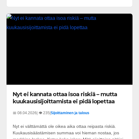
Nyt ei kannata ottaa isoa riskiä – mutta
kuukausisijoittamista ei pidä lopettaa
📅 08.04.2026
| 👁️ 235
|
Sijoittaminen ja talous
Nyt ei välttämättä ole oikea aika ottaa reipasta riskiä.
Kuukausisäästämisen summaa voi hieman nostaa, jos