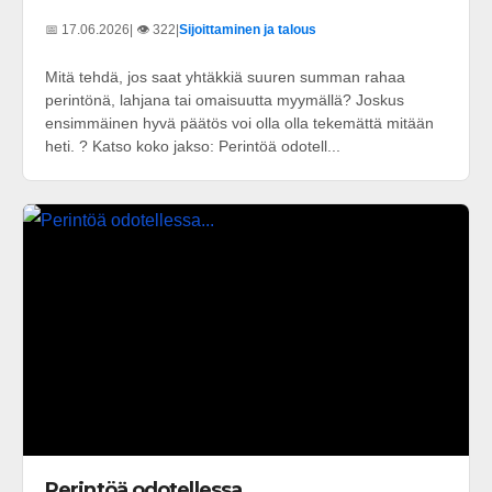
📅 17.06.2026
| 👁️ 322
|
Sijoittaminen ja talous
Mitä tehdä, jos saat yhtäkkiä suuren summan rahaa
perintönä, lahjana tai omaisuutta myymällä? Joskus
ensimmäinen hyvä päätös voi olla olla tekemättä mitään
heti. ? Katso koko jakso: Perintöä odotell...
Perintöä odotellessa...