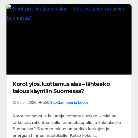
Korot ylös, luottamus alas – lähteekö
talous käyntiin Suomessa?
📅 09.04.2026
| 👁️ 550
|
Sijoittaminen ja talous
Korot nousevat ja kuluttajaluottamus laskee – mitä se
tarkoittaa rakentamiselle, asuntokaupalle ja kulutukselle
Suomessa? Suomen talous on herkkä korkojen ja
energian hinnan muutoksille. Katso koko j...