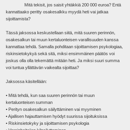
                Mitä tekisit, jos saisit yhtäkkiä 200 000 euroa? Entä 
kannattaako peritty osakesalkku myydä heti vai jatkaa 
sijoittamista? 

Tässä jaksossa keskustellaan siitä, mitä suuren perinnön, 
osakesalkun tai muun kertaluonteisen varallisuuden kanssa 
kannattaa tehdä. Samalla pohditaan sijoittamisen psykologiaa, 
riskinsietokykyä sekä sitä, miksi ensimmäinen päätös voi 
joskus olla olla tekemättä mitään heti. Ja miksi suuri summa 
voi tuntua yllättävän vaikealta sijoittaa?

Jaksossa käsitellään:

• Mitä tehdä, kun saa suuren perinnön tai muun 
kertaluonteisen summan

• Perityn osakesalkun säilyttäminen vai myyminen

• Ajallisen hajauttamisen hyödyt suurissa sijoituksissa

• Riskinsietokyky ja sijoittamisen psykologia
