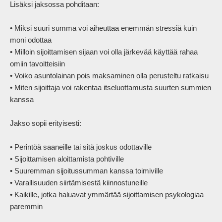
Lisäksi jaksossa pohditaan:

• Miksi suuri summa voi aiheuttaa enemmän stressiä kuin 
moni odottaa

• Milloin sijoittamisen sijaan voi olla järkevää käyttää rahaa 
omiin tavoitteisiin

• Voiko asuntolainan pois maksaminen olla perusteltu ratkaisu

• Miten sijoittaja voi rakentaa itseluottamusta suurten summien 
kanssa

Jakso sopii erityisesti:

• Perintöä saaneille tai sitä joskus odottaville

• Sijoittamisen aloittamista pohtiville

• Suuremman sijoitussumman kanssa toimiville

• Varallisuuden siirtämisestä kiinnostuneille

• Kaikille, jotka haluavat ymmärtää sijoittamisen psykologiaa 
paremmin
