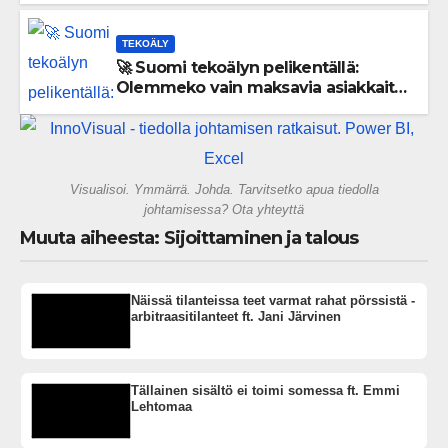
TEKOÄLY
🚀 Suomi tekoälyn pelikentällä:
Olemmeko vain maksavia asiakkaita
vai rakennammeko tulevaisuuden
gigatehtaan?
Visualisoi. Ymmärrä. Johda. Tarvitsetko apua tiedolla
johtamisessa? Ota yhteyttä
Muuta aiheesta: Sijoittaminen ja talous
Näissä tilanteissa teet varmat rahat pörssistä -
arbitraasitilanteet ft. Jani Järvinen
Tällainen sisältö ei toimi somessa ft. Emmi
Lehtomaa