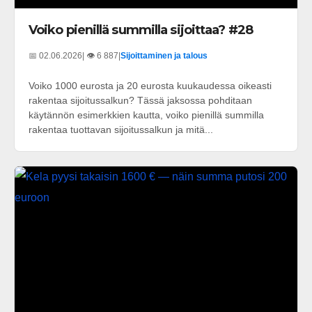
Voiko pienillä summilla sijoittaa? #28
📅 02.06.2026
| 👁️ 6 887
|
Sijoittaminen ja talous
Voiko 1000 eurosta ja 20 eurosta kuukaudessa oikeasti
rakentaa sijoitussalkun? Tässä jaksossa pohditaan
käytännön esimerkkien kautta, voiko pienillä summilla
rakentaa tuottavan sijoitussalkun ja mitä...