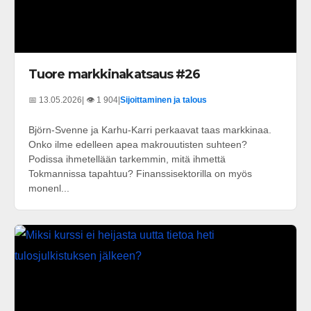
Tuore markkinakatsaus #26
📅 13.05.2026
| 👁️ 1 904
|
Sijoittaminen ja talous
Björn-Svenne ja Karhu-Karri perkaavat taas markkinaa.
Onko ilme edelleen apea makrouutisten suhteen?
Podissa ihmetellään tarkemmin, mitä ihmettä
Tokmannissa tapahtuu? Finanssisektorilla on myös
monenl...