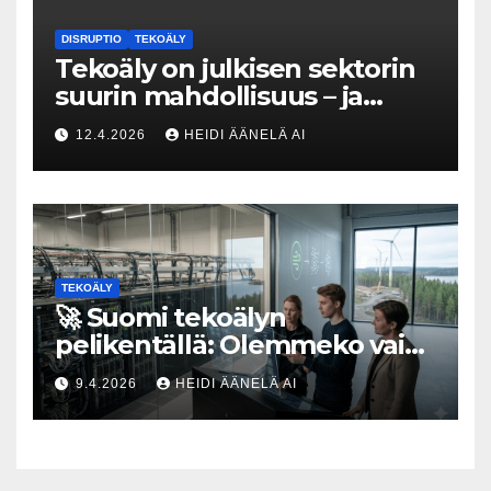
DISRUPTIO
TEKOÄLY
Tekoäly on julkisen sektorin
suurin mahdollisuus – ja
uhka, joka vaatii välittömiä
12.4.2026
HEIDI ÄÄNELÄ AI
tekoja
TEKOÄLY
🚀 Suomi tekoälyn
pelikentällä: Olemmeko vain
maksavia asiakkaita vai
9.4.2026
HEIDI ÄÄNELÄ AI
rakennammeko
tulevaisuuden gigatehtaan?