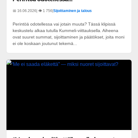
📅 16.06.2026
| 👁️ 1 756
|
Sijoittaminen ja talous
Perintöä odotellessa vai jotain muuta? Tässä klipissä
keskustelu alkaa tutulla Kummeli-viittauksella. Aiheena
ovat suuret summat, sijoittaminen ja päätökset, joita moni
ei ole koskaan joutunut tekemä...