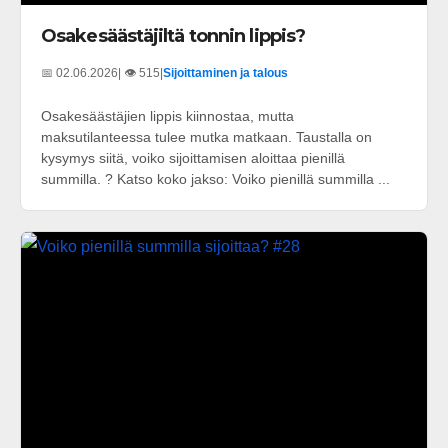
Osakesäästäjiltä tonnin lippis?
📅 02.06.2026
| 👁️ 515
|
Sijoittaminen ja talous
Osakesäästäjien lippis kiinnostaa, mutta
maksutilanteessa tulee mutka matkaan. Taustalla on
kysymys siitä, voiko sijoittamisen aloittaa pienillä
summilla. ? Katso koko jakso: Voiko pienillä summilla ...