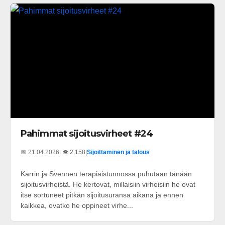
Pahimmat sijoitusvirheet #24
📅 21.04.2026
| 👁️ 2 158
|
Sijoittaminen ja talous
Karrin ja Svennen terapiaistunnossa puhutaan tänään
sijoitusvirheistä. He kertovat, millaisiin virheisiin he ovat
itse sortuneet pitkän sijoitusuransa aikana ja ennen
kaikkea, ovatko he oppineet virhe...