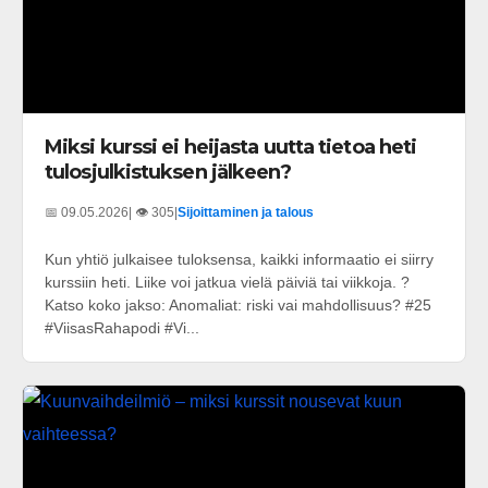
Miksi kurssi ei heijasta uutta tietoa heti
tulosjulkistuksen jälkeen?
📅 09.05.2026
| 👁️ 305
|
Sijoittaminen ja talous
Kun yhtiö julkaisee tuloksensa, kaikki informaatio ei siirry
kurssiin heti. Liike voi jatkua vielä päiviä tai viikkoja. ?
Katso koko jakso: Anomaliat: riski vai mahdollisuus? #25
#ViisasRahapodi #Vi...