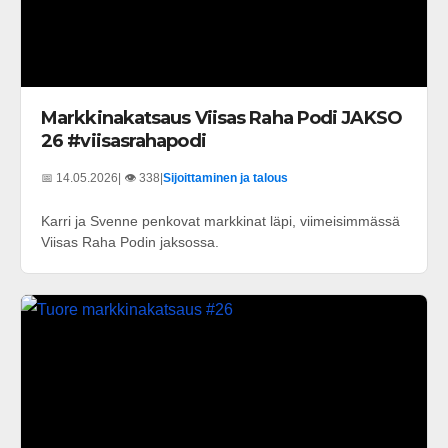
Markkinakatsaus Viisas Raha Podi JAKSO
26 #viisasrahapodi
📅 14.05.2026
| 👁️ 338
|
Sijoittaminen ja talous
Karri ja Svenne penkovat markkinat läpi, viimeisimmässä
Viisas Raha Podin jaksossa.