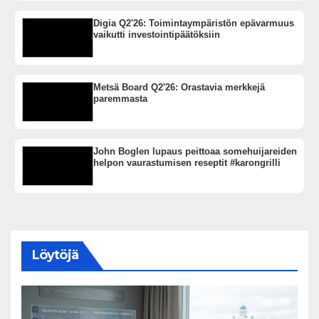
Digia Q2'26: Toimintaympäristön epävarmuus
vaikutti investointipäätöksiin
Metsä Board Q2'26: Orastavia merkkejä
paremmasta
John Boglen lupaus peittoaa somehuijareiden
helpon vaurastumisen reseptit #karongrilli
Löytöjä