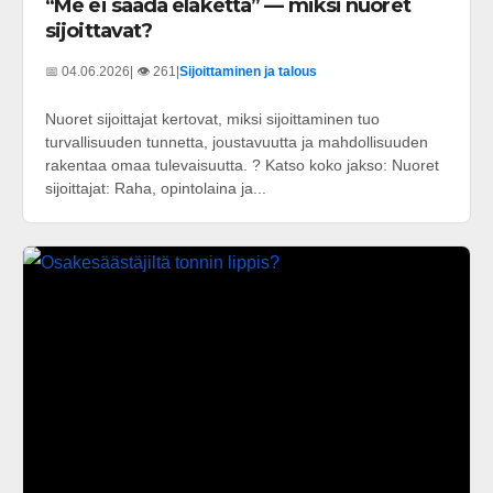
“Me ei saada eläkettä” — miksi nuoret
sijoittavat?
📅 04.06.2026
| 👁️ 261
|
Sijoittaminen ja talous
Nuoret sijoittajat kertovat, miksi sijoittaminen tuo
turvallisuuden tunnetta, joustavuutta ja mahdollisuuden
rakentaa omaa tulevaisuutta. ? Katso koko jakso: Nuoret
sijoittajat: Raha, opintolaina ja...