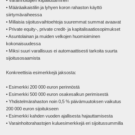
• Varainhoitajien kilpailuttaminen

• Määräaikaistilin ja lyhyen koron rahaston käyttö 
siirtymävaiheessa

• Millaisia sijoitusvaihtoehtoja suuremmat summat avaavat

• Private equity-, private credit- ja kapitalisaatiosopimukset

• Asuntolainan ja muiden velkojen huomioiminen 
kokonaisuudessa

• Miksi suuri varallisuus ei automaattisesti tarkoita suurta 
sijoitusosaamista

Konkreettisia esimerkkejä jaksosta:

• Esimerkki 200 000 euron perinnöstä

• Esimerkki 500 000 euron osakesalkun perimisestä

• Yhdistelmärahaston noin 0,5 % päivämuutoksen vaikutus 
200 000 euron sijoitukseen

• Esimerkki kahden vuoden ajallisesta hajauttamisesta

• Varainhoitorahastojen kuluesimerkkejä eri sijoitussummilla
