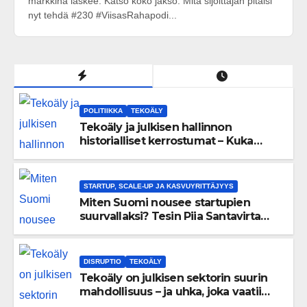
markkina laskee. Katso koko jakso: Mitä sijoittajan pitäisi
nyt tehdä #230 #ViisasRahapodi...
POLITIIKKA
TEKOÄLY
Tekoäly ja julkisen hallinnon
historialliset kerrostumat – Kuka
uskaltaa purkaa menneisyyden
painolastin?
STARTUP, SCALE-UP JA KASVUYRITTÄJYYS
Miten Suomi nousee startupien
suurvallaksi? Tesin Piia Santavirta
lataa kovat luvut pöytään 🚀
DISRUPTIO
TEKOÄLY
Tekoäly on julkisen sektorin suurin
mahdollisuus – ja uhka, joka vaatii
välittömiä tekoja