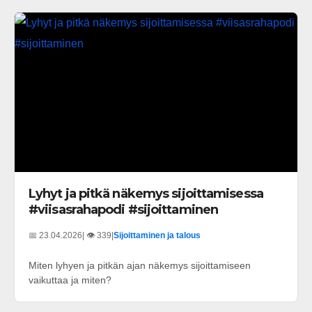
Lyhyt ja pitkä näkemys sijoittamisessa
#viisasrahapodi #sijoittaminen
📅 23.04.2026
| 👁️ 339
|
Sijoittaminen ja talous
Miten lyhyen ja pitkän ajan näkemys sijoittamiseen
vaikuttaa ja miten?