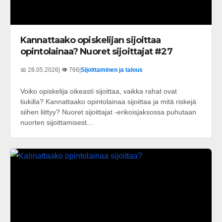
Kannattaako opiskelijan sijoittaa
opintolainaa? Nuoret sijoittajat #27
📅 28.05.2026
| 👁️ 766
|
Sijoittaminen ja talous
Voiko opiskelija oikeasti sijoittaa, vaikka rahat ovat
tiukilla? Kannattaako opintolainaa sijoittaa ja mitä riskejä
siihen liittyy? Nuoret sijoittajat -erikoisjaksossa puhutaan
nuorten sijoittamisest...