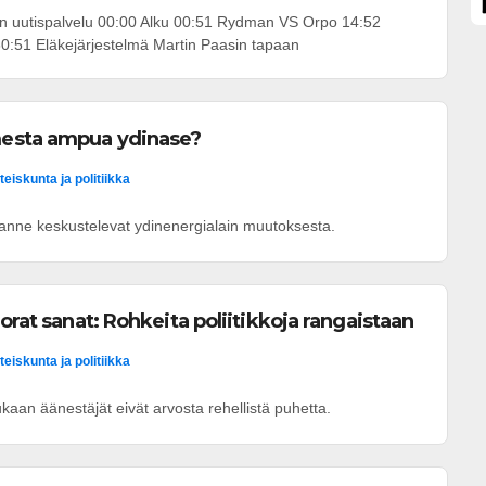
ikan uutispalvelu 00:00 Alku 00:51 Rydman VS Orpo 14:52
0:51 Eläkejärjestelmä Martin Paasin tapaan
esta ampua ydinase?
teiskunta ja politiikka
rjanne keskustelevat ydinenergialain muutoksesta.
orat sanat: Rohkeita poliitikkoja rangaistaan
teiskunta ja politiikka
aan äänestäjät eivät arvosta rehellistä puhetta.