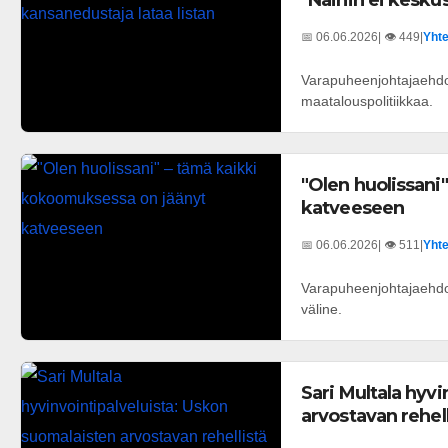
"Näihin ei keskus
📅 06.06.2026
| 👁️ 449
|
Yhte
Varapuheenjohtajaehdo
maatalouspolitiikkaa.
"Olen huolissani
katveeseen
📅 06.06.2026
| 👁️ 511
|
Yhte
Varapuheenjohtajaehdok
väline.
Sari Multala hyv
arvostavan rehel