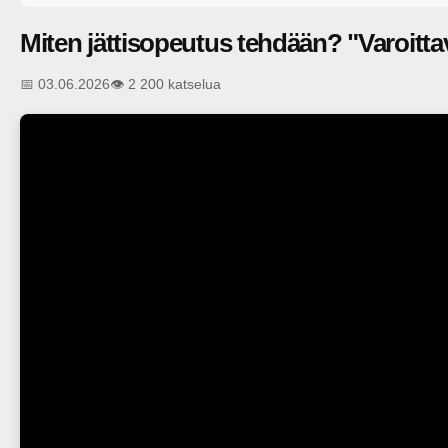
Miten jättisopeutus tehdään? "Varoittav
📅 03.06.2026
👁️ 2 200 katselua