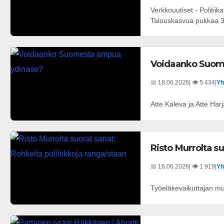
Verkkouutiset - Politi
Talouskasvua pukkaa 3
Voidaanko Suom
📅 18.06.2026
| 👁️ 5 434
|
Yh
Atte Kaleva ja Atte Ha
Risto Murrolta su
📅 16.06.2026
| 👁️ 1 919
|
Yh
Työeläkevaikuttajan muk