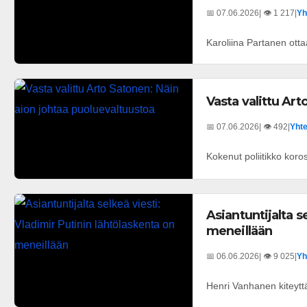
📅 07.06.2026
| 👁️ 1 217
|
Yh
Karoliina Partanen ot
Vasta valittu Ar
📅 07.06.2026
| 👁️ 492
|
Yhte
Kokenut poliitikko koro
Asiantuntijalta s
meneillään
📅 06.06.2026
| 👁️ 9 025
|
Yh
Henri Vanhanen kiteytt