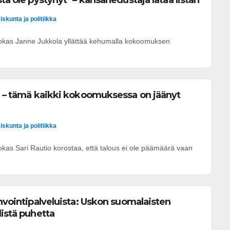
ta ole pystynyt" – kansanedustaja lataa listan
iskunta ja politiikka
kas Janne Jukkola yllättää kehumalla kokoomuksen
" – tämä kaikki kokoomuksessa on jäänyt
iskunta ja politiikka
as Sari Rautio korostaa, että talous ei ole päämäärä vaan
invointipalveluista: Uskon suomalaisten
listä puhetta