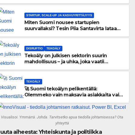
menneisyyden painolastin?
STARTUP, SCALE-UP JA KASVUYRITTÄJYYS
Miten Suomi nousee startupien
suurvallaksi? Tesin Piia Santavirta lataa
kovat luvut pöytään 🚀
DISRUPTIO
TEKOÄLY
Tekoäly on julkisen sektorin suurin
mahdollisuus – ja uhka, joka vaatii
välittömiä tekoja
TEKOÄLY
🚀 Suomi tekoälyn pelikentällä:
Olemmeko vain maksavia asiakkaita vai
rakennammeko tulevaisuuden
gigatehtaan?
Visualisoi. Ymmärrä. Johda. Tarvitsetko apua tiedolla johtamisessa? Ota
yhteyttä
uuta aiheesta: Yhteiskunta ja politiikka