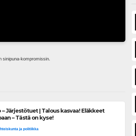
isen sinipuna-kompromissin.            
 Järjestötuet | Talous kasvaa! Eläkkeet
paan – Tästä on kyse!
hteiskunta ja politiikka