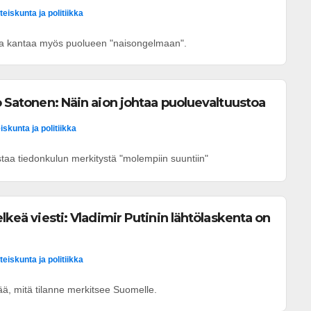
teiskunta ja politiikka
taa kantaa myös puolueen "naisongelmaan".
to Satonen: Näin aion johtaa puoluevaltuustoa
iskunta ja politiikka
staa tiedonkulun merkitystä "molempiin suuntiin"
elkeä viesti: Vladimir Putinin lähtölaskenta on
teiskunta ja politiikka
ää, mitä tilanne merkitsee Suomelle.