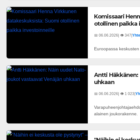
Komissaari Henn
otollinen paikka 
📅 06.06.2026
| 👁️ 347
|
Yhte
Euroopassa keskusten m
Antti Häkkänen: 
uhkaan
📅 06.06.2026
| 👁️ 1 023
|
Yh
Varapuheenjohtajaehdo
alainen joukorakenne.