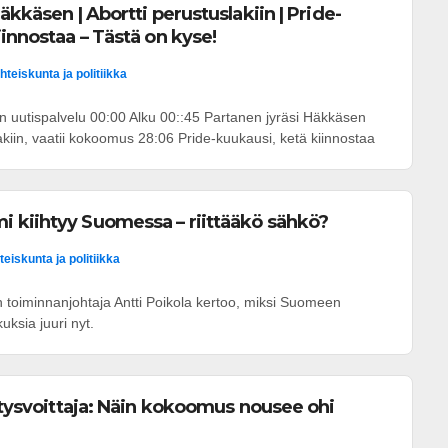
äkkäsen | Abortti perustuslakiin | Pride-
iinnostaa – Tästä on kyse!
hteiskunta ja politiikka
kan uutispalvelu 00:00 Alku 00::45 Partanen jyräsi Häkkäsen
akiin, vaatii kokoomus 28:06 Pride-kuukausi, ketä kiinnostaa
 kiihtyy Suomessa – riittääkö sähkö?
teiskunta ja politiikka
 toiminnanjohtaja Antti Poikola kertoo, miksi Suomeen
ksia juuri nyt.
lätysvoittaja: Näin kokoomus nousee ohi