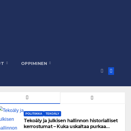
UT
OPPIMINEN
POLITIIKKA
TEKOÄLY
Tekoäly ja julkisen hallinnon historialliset
kerrostumat – Kuka uskaltaa purkaa