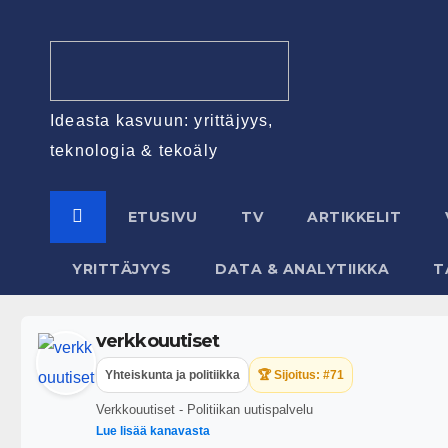
Ideasta kasvuun: yrittäjyys,
teknologia & tekoäly
ETUSIVU
TV
ARTIKKELIT
YRITTÄJYYS
DATA & ANALYTIIKKA
T
verkkouutiset
Yhteiskunta ja politiikka
🏆 Sijoitus: #71
Verkkouutiset - Politiikan uutispalvelu
Lue lisää kanavasta