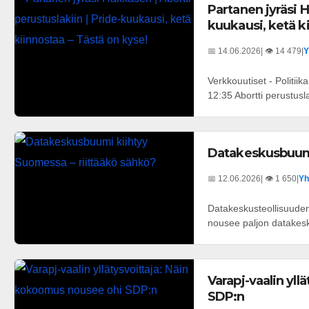
Partanen jyräsi H
kuukausi, ketä k
📅 14.06.2026
| 👁️ 14 479
|
Y
Verkkouutiset - Politii
12:35 Abortti perustusl
Datakeskusbuumi
📅 12.06.2026
| 👁️ 1 650
|
Yh
Datakeskusteollisuuden
nousee paljon datakesku
Varapj-vaalin yl
SDP:n