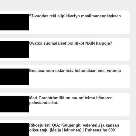
97-vuotias teki siipikävelyn maailmanennätyksen
Ovatko suomalaiset poliitikot NÄIN halpoja?
Ensiasunnon ostamista helpotetaan ensi vuonna
Mari Granströmillä on suunnitelma Itämeren
pelastamiseksi.
Rikosjuristi Q/A: Katujengit, valehtelu ja kansan
oikeustaju (Maija Heinonen) | Puheenaihe 690