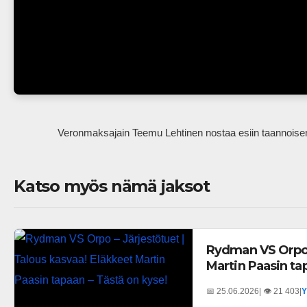
                Veronmaksajain Teemu Lehtinen nostaa esiin taanno
Katso myös nämä jaksot
Rydman VS Orpo –
Martin Paasin ta
📅 25.06.2026
| 👁️ 21 403
|
Y