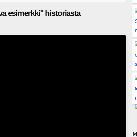
a esimerkki" historiasta
M