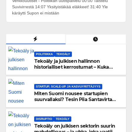
Verkkouutiset - Politiikan uutispalvelu 00:00 Taistelu
Suvivirrestä 14:07 Yksityistäkää eläkkeet! 31:40 Yle
käräytti Supon ei mistään
POLITIIKKA
TEKOÄLY
Tekoäly ja julkisen hallinnon
historialliset kerrostumat – Kuka
uskaltaa purkaa menneisyyden
painolastin?
STARTUP, SCALE-UP JA KASVUYRITTÄJYYS
Miten Suomi nousee startupien
suurvallaksi? Tesin Piia Santavirta
lataa kovat luvut pöytään 🚀
DISRUPTIO
TEKOÄLY
Tekoäly on julkisen sektorin suurin
mahdollisuus – ja uhka, joka vaatii