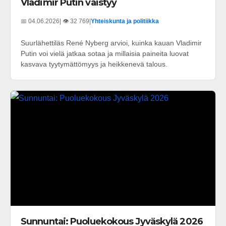
Vladimir Putin väistyy
📅 04.06.2026
| 👁️ 32 769
|
Yhteiskunta ja politiikka
Suurlähettiläs René Nyberg arvioi, kuinka kauan Vladimir
Putin voi vielä jatkaa sotaa ja millaisia paineita luovat
kasvava tyytymättömyys ja heikkenevä talous.
Sunnuntai: Puoluekokous Jyväskylä 2026