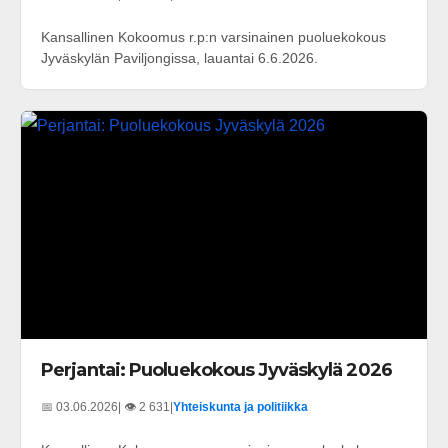
Kansallinen Kokoomus r.p:n varsinainen puoluekokous
Jyväskylän Paviljongissa, lauantai 6.6.2026.
Perjantai: Puoluekokous Jyväskylä 2026
📅 03.06.2026
| 👁️ 2 631
|
Yhteiskunta ja politiikka