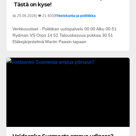
Tästä on kyse!
📅 25.06.2026
| 👁️ 21 403
|
Yhteiskunta ja politiikka
Verkkouutiset - Politiikan uutispalvelu 00:00 Alku 00:51
Rydman VS Orpo 14:52 Talouskasvua pukkaa 30:51
Eläkejärjestelmä Martin Paasin tapaan