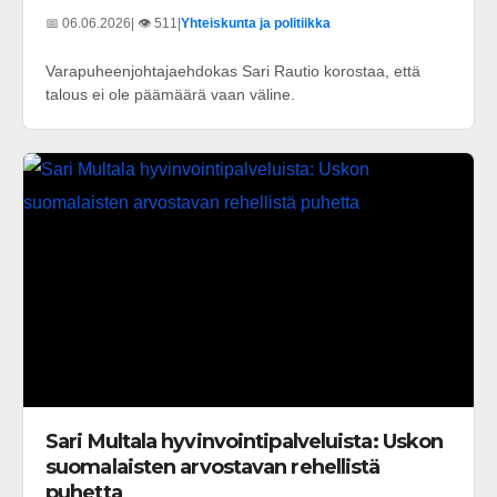
📅 06.06.2026
| 👁️ 511
|
Yhteiskunta ja politiikka
Varapuheenjohtajaehdokas Sari Rautio korostaa, että
talous ei ole päämäärä vaan väline.
Sari Multala hyvinvointipalveluista: Uskon
suomalaisten arvostavan rehellistä
puhetta