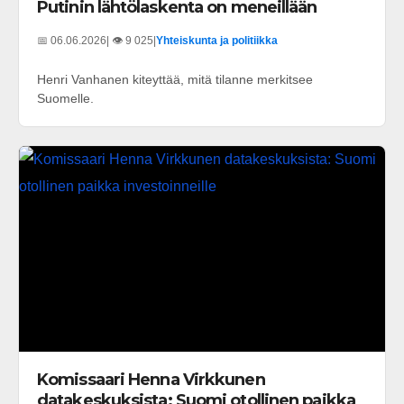
Putinin lähtölaskenta on meneillään
📅 06.06.2026
| 👁️ 9 025
|
Yhteiskunta ja politiikka
Henri Vanhanen kiteyttää, mitä tilanne merkitsee
Suomelle.
Komissaari Henna Virkkunen
datakeskuksista: Suomi otollinen paikka