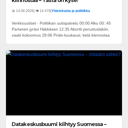
kiinnostaa – Tästä on kyse!
📅 14.06.2026
| 👁️ 14 479
|
Yhteiskunta ja politiikka
Verkkouutiset - Politiikan uutispalvelu 00:00 Alku 00::45
Partanen jyräsi Häkkäsen 12:35 Abortti perustuslakiin,
vaatii kokoomus 28:06 Pride-kuukausi, ketä kiinnostaa
Datakeskusbuumi kiihtyy Suomessa –