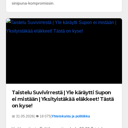
sinipuna-kompromissin.
Taistelu Suvivirrestä | Yle käräytti Supon
ei mistään | Yksityistäkää eläkkeet! Tästä
on kyse!
📅 31.05.2026
| 👁️ 18 075
|
Yhteiskunta ja politiikka