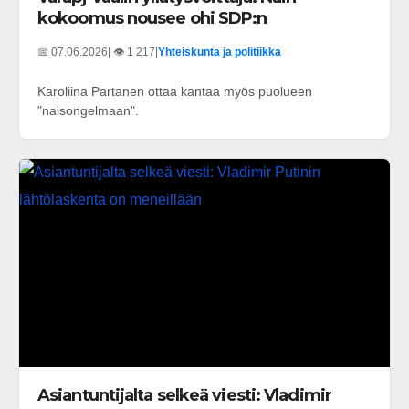
kokoomus nousee ohi SDP:n
📅 07.06.2026
| 👁️ 1 217
|
Yhteiskunta ja politiikka
Karoliina Partanen ottaa kantaa myös puolueen
"naisongelmaan".
Asiantuntijalta selkeä viesti: Vladimir