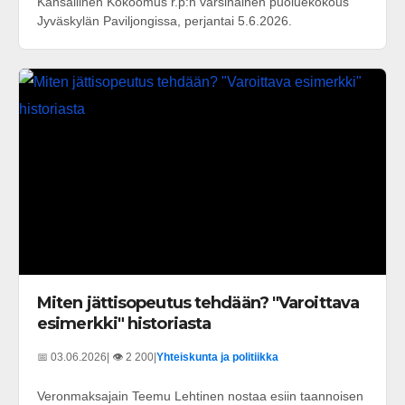
Kansallinen Kokoomus r.p:n varsinainen puoluekokous
Jyväskylän Paviljongissa, perjantai 5.6.2026.
Miten jättisopeutus tehdään? "Varoittava
esimerkki" historiasta
📅 03.06.2026
| 👁️ 2 200
|
Yhteiskunta ja politiikka
Veronmaksajain Teemu Lehtinen nostaa esiin taannoisen