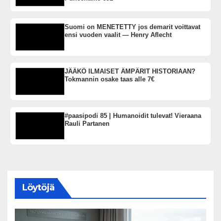
Suomi on MENETETTY jos demarit voittavat
ensi vuoden vaalit — Henry Aflecht
JÄÄKÖ ILMAISET ÄMPÄRIT HISTORIAAN?
Tokmannin osake taas alle 7€
#paasipodi 85 | Humanoidit tulevat! Vieraana
Rauli Partanen
Löytöjä