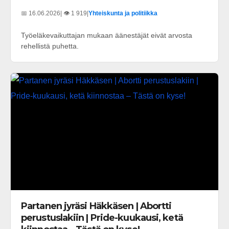
📅 16.06.2026
| 👁️ 1 919
|
Yhteiskunta ja politiikka
Työeläkevaikuttajan mukaan äänestäjät eivät arvosta
rehellistä puhetta.
Partanen jyräsi Häkkäsen | Abortti
perustuslakiin | Pride-kuukausi, ketä