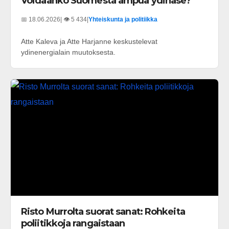
Voidaanko Suomesta ampua ydinase?
📅 18.06.2026
| 👁️ 5 434
|
Yhteiskunta ja politiikka
Atte Kaleva ja Atte Harjanne keskustelevat
ydinenergialain muutoksesta.
Risto Murrolta suorat sanat: Rohkeita
poliitikkoja rangaistaan