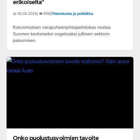
erikoiselta"
📅 05.06.2026
| 👁️ 998
|
Yhteiskunta ja politiikka
Kokoomuksen varapuheenjohtajaehdokas nostaa
Suomen keskeiseksi ongelmaksi julkisen sektorin
paisumisen.
Onko puolustusvoimien tavoite