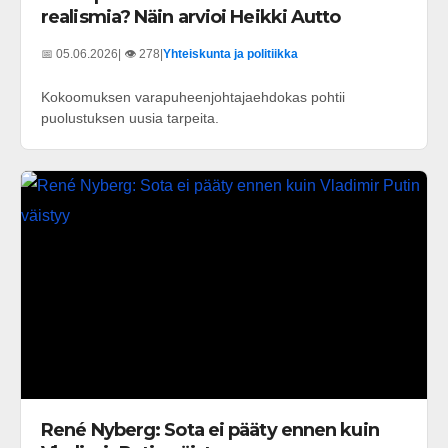
realismia? Näin arvioi Heikki Autto
📅 05.06.2026
| 👁️ 278
|
Yhteiskunta ja politiikka
Kokoomuksen varapuheenjohtajaehdokas pohtii
puolustuksen uusia tarpeita.
René Nyberg: Sota ei pääty ennen kuin