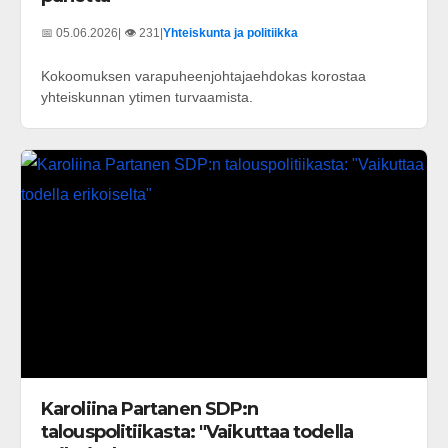
📅 05.06.2026
| 👁️ 231
|
Yhteiskunta ja politiikka
Kokoomuksen varapuheenjohtajaehdokas korostaa
yhteiskunnan ytimen turvaamista.
Karoliina Partanen SDP:n
talouspolitiikasta: "Vaikuttaa todella