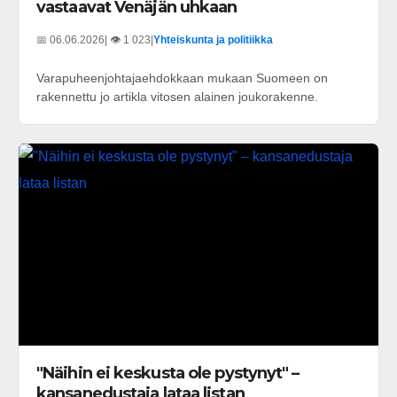
vastaavat Venäjän uhkaan
📅 06.06.2026
| 👁️ 1 023
|
Yhteiskunta ja politiikka
Varapuheenjohtajaehdokkaan mukaan Suomeen on
rakennettu jo artikla vitosen alainen joukorakenne.
"Näihin ei keskusta ole pystynyt" –
kansanedustaja lataa listan