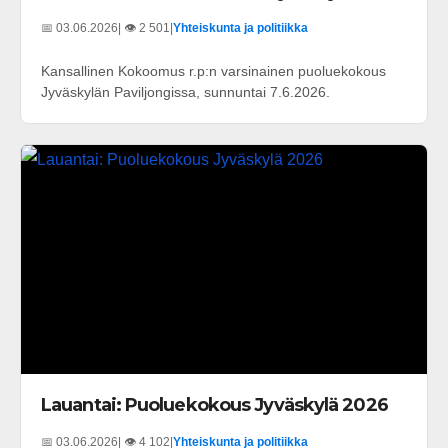
📅 03.06.2026
| 👁️ 2 501
|
Yhteiskunta ja politiikka
Kansallinen Kokoomus r.p:n varsinainen puoluekokous
Jyväskylän Paviljongissa, sunnuntai 7.6.2026.
Lauantai: Puoluekokous Jyväskylä 2026
📅 03.06.2026
| 👁️ 4 102
|
Yhteiskunta ja politiikka