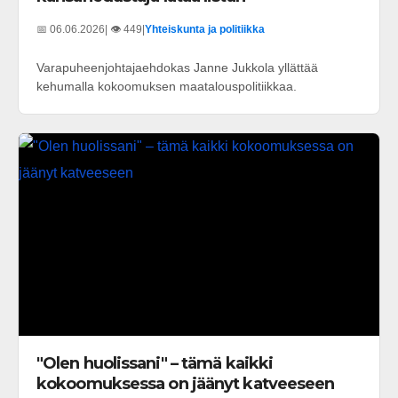
📅 06.06.2026
| 👁️ 449
|
Yhteiskunta ja politiikka
Varapuheenjohtajaehdokas Janne Jukkola yllättää
kehumalla kokoomuksen maatalouspolitiikkaa.
"Olen huolissani" – tämä kaikki
kokoomuksessa on jäänyt katveeseen