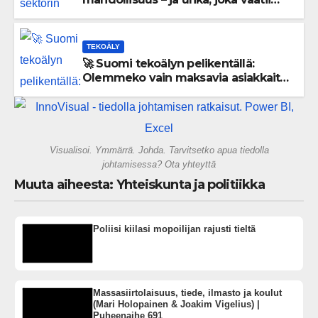
välittömiä tekoja
TEKOÄLY
🚀 Suomi tekoälyn pelikentällä:
Olemmeko vain maksavia asiakkaita
vai rakennammeko tulevaisuuden
gigatehtaan?
Visualisoi. Ymmärrä. Johda. Tarvitsetko apua tiedolla
johtamisessa? Ota yhteyttä
Muuta aiheesta: Yhteiskunta ja politiikka
Poliisi kiilasi mopoilijan rajusti tieltä
Massasiirtolaisuus, tiede, ilmasto ja koulut
(Mari Holopainen & Joakim Vigelius) |
Puheenaihe 691