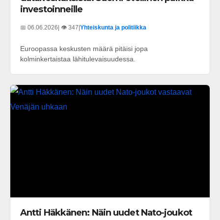
investoinneille
📅 06.06.2026
| 👁️ 347
|
Yhteiskunta ja politiikka
Euroopassa keskusten määrä pitäisi jopa
kolminkertaistaa lähitulevaisuudessa.
Antti Häkkänen: Näin uudet Nato-joukot