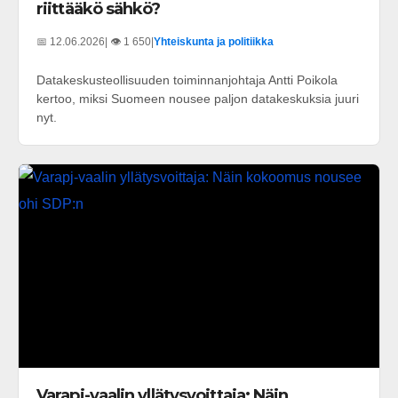
riittääkö sähkö?
📅 12.06.2026
| 👁️ 1 650
|
Yhteiskunta ja politiikka
Datakeskusteollisuuden toiminnanjohtaja Antti Poikola
kertoo, miksi Suomeen nousee paljon datakeskuksia juuri
nyt.
Varapj-vaalin yllätysvoittaja: Näin