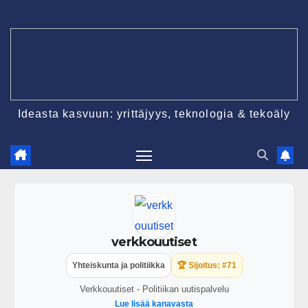
Ideasta kasvuun: yrittäjyys, teknologia & tekoäly
verkkouutiset
Yhteiskunta ja politiikka
🏆 Sijoitus: #71
Verkkouutiset - Politiikan uutispalvelu
Lue lisää kanavasta