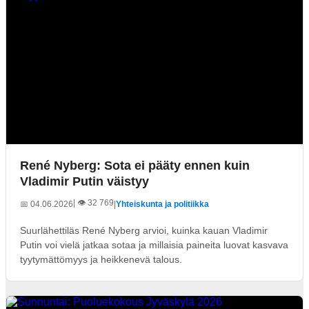
René Nyberg: Sota ei pääty ennen kuin
Vladimir Putin väistyy
| 👁️ 32 769
📅 04.06.2026
|
Yhteiskunta ja politiikka
Suurlähettiläs René Nyberg arvioi, kuinka kauan Vladimir
Putin voi vielä jatkaa sotaa ja millaisia paineita luovat kasvava
tyytymättömyys ja heikkenevä talous.