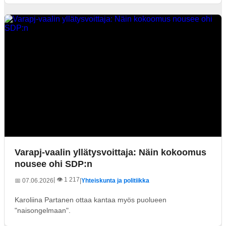
Varapj-vaalin yllätysvoittaja: Näin kokoomus
nousee ohi SDP:n
| 👁️ 1 217
📅 07.06.2026
|
Yhteiskunta ja politiikka
Karoliina Partanen ottaa kantaa myös puolueen
"naisongelmaan".