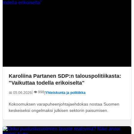
Karoliina Partanen SDP:n talouspolitiikasta:
"Vaikuttaa todella erikoiselta"
| 👁️ 998
📅 05.06.2026
|
Yhteiskunta ja politiikka
Kokoomuksen varapuheenjohtajaehdokas nostaa Suomen
keskeiseksi ongelmaksi julkisen sektorin paisumisen.