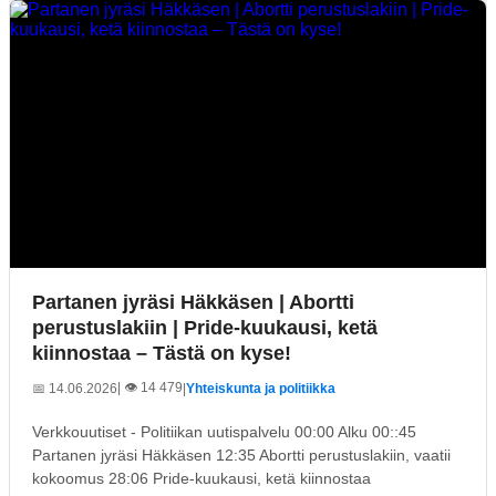
Partanen jyräsi Häkkäsen | Abortti
perustuslakiin | Pride-kuukausi, ketä
kiinnostaa – Tästä on kyse!
| 👁️ 14 479
📅 14.06.2026
|
Yhteiskunta ja politiikka
Verkkouutiset - Politiikan uutispalvelu 00:00 Alku 00::45
Partanen jyräsi Häkkäsen 12:35 Abortti perustuslakiin, vaatii
kokoomus 28:06 Pride-kuukausi, ketä kiinnostaa