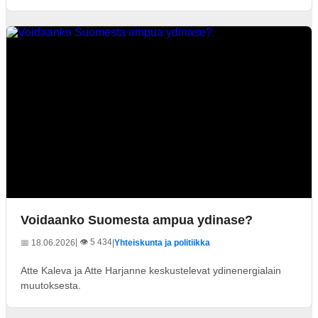
Voidaanko Suomesta ampua ydinase?
| 👁️ 5 434
📅 18.06.2026
|
Yhteiskunta ja politiikka
Atte Kaleva ja Atte Harjanne keskustelevat ydinenergialain
muutoksesta.