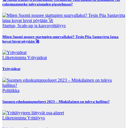
rakennammeko tulevaisuuden gigatehtaan?
Startup, Scale-up ja kasvuyrittäjyys
Miten Suomi nousee startupien suurvallaksi? Tesin Piia Santavirta lataa
kovat luvut pöytään 🚀
Liiketoiminta
Yritysideat
Yritysideat
Politiikka
Suomen eduskuntapuolueet 2023 – Minkälainen on tuleva hallitus?
Liiketoiminta
Yrittäjyys