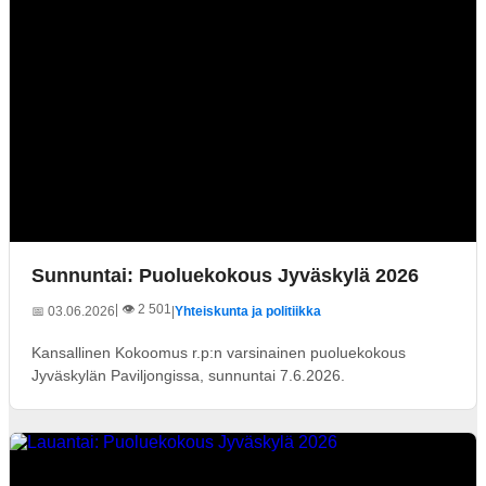
Sunnuntai: Puoluekokous Jyväskylä 2026
| 👁️ 2 501
📅 03.06.2026
|
Yhteiskunta ja politiikka
Kansallinen Kokoomus r.p:n varsinainen puoluekokous
Jyväskylän Paviljongissa, sunnuntai 7.6.2026.