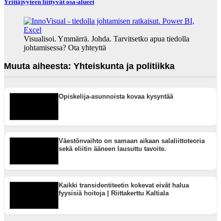
Yrittäjyyteen liittyvät osa-alueet
Visualisoi. Ymmärrä. Johda. Tarvitsetko apua tiedolla
johtamisessa? Ota yhteyttä
Muuta aiheesta: Yhteiskunta ja politiikka
Opiskelija-asunnoista kovaa kysyntää
Väestönvaihto on samaan aikaan salaliittoteoria
sekä eliitin ääneen lausuttu tavoite.
Kaikki transidentiteetin kokevat eivät halua
fyysisiä hoitoja | Riittakerttu Kaltiala