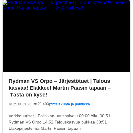
Rydman VS Orpo – Järjestötuet | Talous
kasvaa! Eläkkeet Martin Paasin tapaan –
Tästä on kyse!
| 👁️ 21 403
📅 25.06.2026
|
Yhteiskunta ja politiikka
Verkkouutiset - Politiikan uutispalvelu 00:00 Alku 00:51
Rydman VS Orpo 14:52 Talouskasvua pukkaa 30:51
Eläkejärjestelmä Martin Paasin tapaan