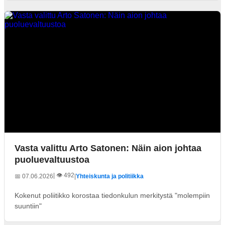
Vasta valittu Arto Satonen: Näin aion johtaa
puoluevaltuustoa
| 👁️ 492
📅 07.06.2026
|
Yhteiskunta ja politiikka
Kokenut poliitikko korostaa tiedonkulun merkitystä "molempiin
suuntiin"