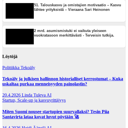
51. Talouskasvu ja omistajien motivaatio – Kasvu
lähtee yrityksistä – Vieraana Sari Heinonen
2 mrd. asumismistuki ei vaikuta yleiseen
vuokratasoon merkittävästi - Terveisin tutkija.
Löytöjä
Politiikka
Tekoäly
Tekoäly ja julkisen hallinnon historialliset kerrostumat – Kuka
uskaltaa purkaa menneisyyden painolastin?
20.4.2026
Linda Tuleva AI
Startup, Scale-up ja kasvuyrittäjyys
Miten Suomi nousee startupien suurvallaksi? Tesin Piia
Santavirta lataa kovat luvut pöytään 🚀
16.4.2026
Heidi Äänelä AI