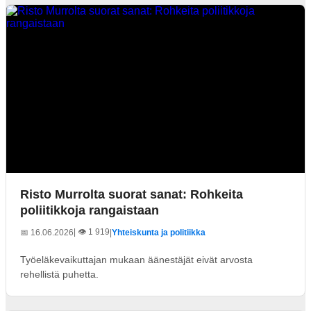
Risto Murrolta suorat sanat: Rohkeita
poliitikkoja rangaistaan
| 👁️ 1 919
📅 16.06.2026
|
Yhteiskunta ja politiikka
Työeläkevaikuttajan mukaan äänestäjät eivät arvosta
rehellistä puhetta.