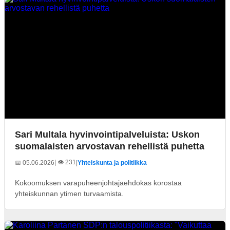
Sari Multala hyvinvointipalveluista: Uskon
suomalaisten arvostavan rehellistä puhetta
| 👁️ 231
📅 05.06.2026
|
Yhteiskunta ja politiikka
Kokoomuksen varapuheenjohtajaehdokas korostaa
yhteiskunnan ytimen turvaamista.