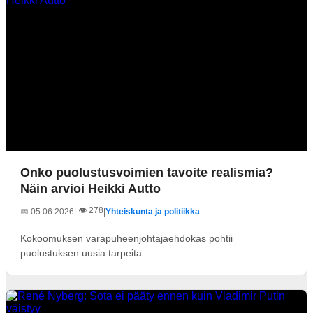
Onko puolustusvoimien tavoite realismia?
Näin arvioi Heikki Autto
| 👁️ 278
📅 05.06.2026
|
Yhteiskunta ja politiikka
Kokoomuksen varapuheenjohtajaehdokas pohtii
puolustuksen uusia tarpeita.