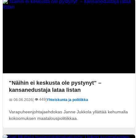
"Näihin ei keskusta ole pystynyt" –
kansanedustaja lataa listan
| 👁️ 449
📅 06.06.2026
|
Yhteiskunta ja politiikka
Varapuheenjohtajaehdokas Janne Jukkola yllättää kehumalla
kokoomuksen maatalouspolitiikkaa.