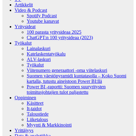
Artikkelit
Video & Podcast
Spotify Podcast
Youtube kanavat
Yritysideat
100 parasta yritysideaa 2025
ChatGPT:n 100 yritysideaa (2023)
Työkalut
Lainalaskuri
Katelaskentatyökalu
ALV-laskuri
Työkalut
Viitenumero generaattori -oma viitelaskuri
Suomen väestöpyramidi kuntatasolla – Koko Suomi
kartalla, tutustu aineistoon Power BI:llä
Power BI -raportti: Suomen suuryritysten
toimitusjohtajien tulot paljastettu
Oppiminen
Käsitteet
It-taidot
Taloustiede
Liiketalous
Myynti & Markkinointi
Yrittäjyys
Data & analytiikka