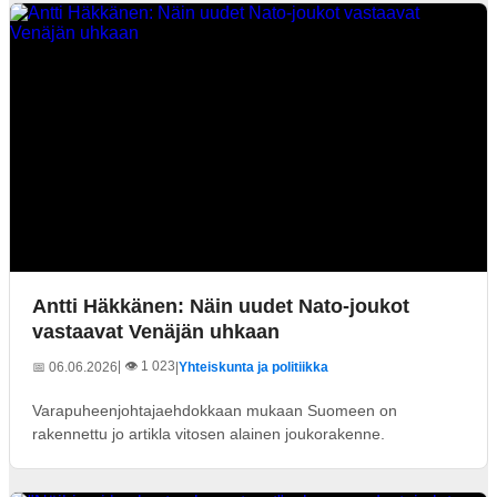
Antti Häkkänen: Näin uudet Nato-joukot
vastaavat Venäjän uhkaan
| 👁️ 1 023
📅 06.06.2026
|
Yhteiskunta ja politiikka
Varapuheenjohtajaehdokkaan mukaan Suomeen on
rakennettu jo artikla vitosen alainen joukorakenne.