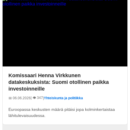
Komissaari Henna Virkkunen
datakeskuksista: Suomi otollinen paikka
investoinneille
| 👁️ 347
📅 06.06.2026
|
Yhteiskunta ja politiikka
Euroopassa keskusten määrä pitäisi jopa kolminkertaistaa
lähitulevaisuudessa.