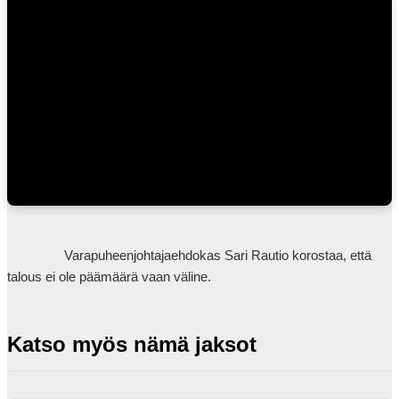
                Varapuheenjohtajaehdokas Sari Rautio korostaa, että 
talous ei ole päämäärä vaan väline.            
Katso myös nämä jaksot