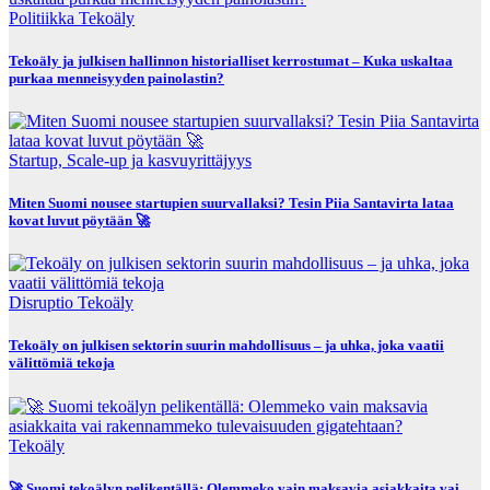
Politiikka
Tekoäly
Tekoäly ja julkisen hallinnon historialliset kerrostumat – Kuka uskaltaa
purkaa menneisyyden painolastin?
Startup, Scale-up ja kasvuyrittäjyys
Miten Suomi nousee startupien suurvallaksi? Tesin Piia Santavirta lataa
kovat luvut pöytään 🚀
Disruptio
Tekoäly
Tekoäly on julkisen sektorin suurin mahdollisuus – ja uhka, joka vaatii
välittömiä tekoja
Tekoäly
🚀 Suomi tekoälyn pelikentällä: Olemmeko vain maksavia asiakkaita vai