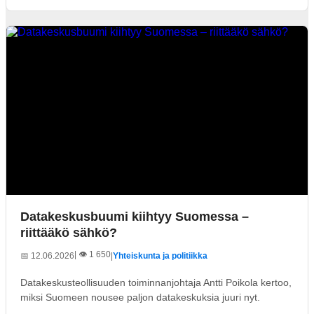
Datakeskusbuumi kiihtyy Suomessa –
riittääkö sähkö?
| 👁️ 1 650
📅 12.06.2026
|
Yhteiskunta ja politiikka
Datakeskusteollisuuden toiminnanjohtaja Antti Poikola kertoo,
miksi Suomeen nousee paljon datakeskuksia juuri nyt.