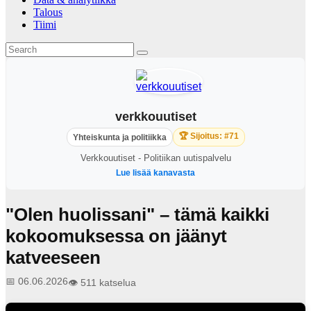
Talous
Tiimi
verkkouutiset
🏆 Sijoitus: #71
Yhteiskunta ja politiikka
Verkkouutiset - Politiikan uutispalvelu
Lue lisää kanavasta
"Olen huolissani" – tämä kaikki
kokoomuksessa on jäänyt
katveeseen
📅 06.06.2026
👁️ 511 katselua