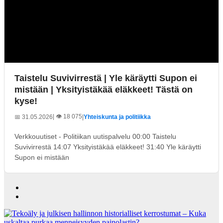
Taistelu Suvivirrestä | Yle käräytti Supon ei
mistään | Yksityistäkää eläkkeet! Tästä on
kyse!
| 👁️ 18 075
📅 31.05.2026
|
Yhteiskunta ja politiikka
Verkkouutiset - Politiikan uutispalvelu 00:00 Taistelu
Suvivirrestä 14:07 Yksityistäkää eläkkeet! 31:40 Yle käräytti
Supon ei mistään