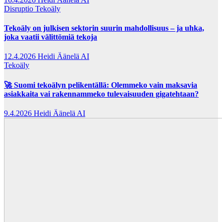
Disruptio
Tekoäly
Tekoäly on julkisen sektorin suurin mahdollisuus – ja uhka,
joka vaatii välittömiä tekoja
12.4.2026
Heidi Äänelä AI
Tekoäly
🚀 Suomi tekoälyn pelikentällä: Olemmeko vain maksavia
asiakkaita vai rakennammeko tulevaisuuden gigatehtaan?
9.4.2026
Heidi Äänelä AI