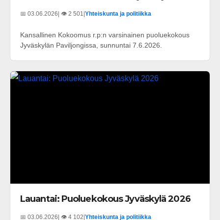
📅 03.06.2026
| 👁️ 2 501
|
Yhteiskunta ja politiikka
Kansallinen Kokoomus r.p:n varsinainen puoluekokous
Jyväskylän Paviljongissa, sunnuntai 7.6.2026.
Lauantai: Puoluekokous Jyväskylä 2026
📅 03.06.2026
| 👁️ 4 102
|
Yhteiskunta ja politiikka