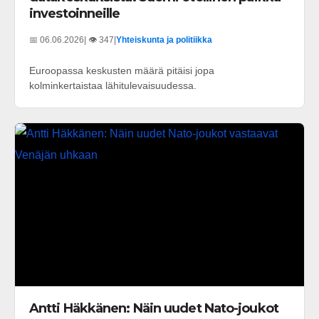
investoinneille
📅 06.06.2026
| 👁️ 347
|
Yhteiskunta ja politiikka
Euroopassa keskusten määrä pitäisi jopa
kolminkertaistaa lähitulevaisuudessa.
Antti Häkkänen: Näin uudet Nato-joukot