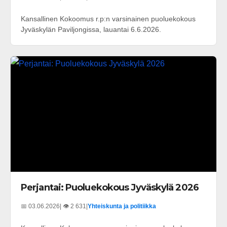
Kansallinen Kokoomus r.p:n varsinainen puoluekokous
Jyväskylän Paviljongissa, lauantai 6.6.2026.
Perjantai: Puoluekokous Jyväskylä 2026
📅 03.06.2026
| 👁️ 2 631
|
Yhteiskunta ja politiikka