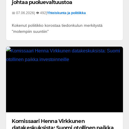
johtaa puoluevaltuustoa
📅 07.06.2026
| 👁️ 492
|
Yhteiskunta ja politiikka
Kokenut poliitikko korostaa tiedonkulun merkitystä
"molempiin suuntiin"
Komissaari Henna Virkkunen
datakeskuksista: Suomi otollinen paikka