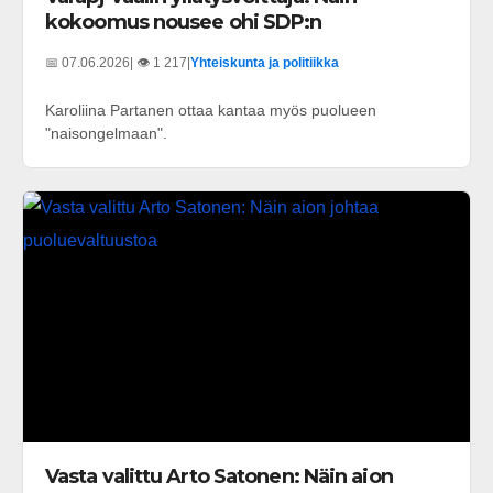
kokoomus nousee ohi SDP:n
📅 07.06.2026
| 👁️ 1 217
|
Yhteiskunta ja politiikka
Karoliina Partanen ottaa kantaa myös puolueen
"naisongelmaan".
Vasta valittu Arto Satonen: Näin aion