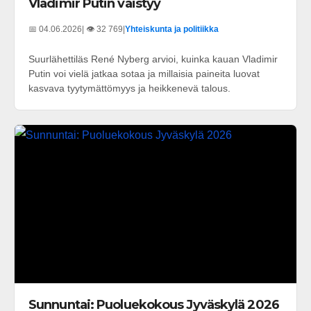
Vladimir Putin väistyy
📅 04.06.2026
| 👁️ 32 769
|
Yhteiskunta ja politiikka
Suurlähettiläs René Nyberg arvioi, kuinka kauan Vladimir
Putin voi vielä jatkaa sotaa ja millaisia paineita luovat
kasvava tyytymättömyys ja heikkenevä talous.
Sunnuntai: Puoluekokous Jyväskylä 2026