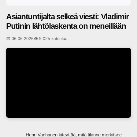
Asiantuntijalta selkeä viesti: Vladimir
Putinin lähtölaskenta on meneillään
📅 06.06.2026
👁️ 9 025 katselua
                Henri Vanhanen kiteyttää, mitä tilanne merkitsee 