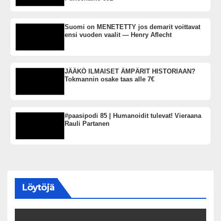
Suomi on MENETETTY jos demarit voittavat
ensi vuoden vaalit — Henry Aflecht
JÄÄKÖ ILMAISET ÄMPÄRIT HISTORIAAN?
Tokmannin osake taas alle 7€
#paasipodi 85 | Humanoidit tulevat! Vieraana
Rauli Partanen
Löytöjä