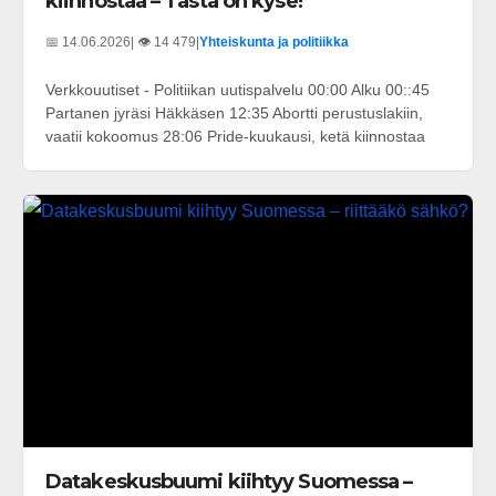
kiinnostaa – Tästä on kyse!
📅 14.06.2026
| 👁️ 14 479
|
Yhteiskunta ja politiikka
Verkkouutiset - Politiikan uutispalvelu 00:00 Alku 00::45
Partanen jyräsi Häkkäsen 12:35 Abortti perustuslakiin,
vaatii kokoomus 28:06 Pride-kuukausi, ketä kiinnostaa
Datakeskusbuumi kiihtyy Suomessa –