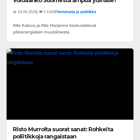
Voidaanko Suomesta ampua ydinase?
📅 18.06.2026
| 👁️ 5 434
|
Yhteiskunta ja politiikka
Atte Kaleva ja Atte Harjanne keskustelevat
ydinenergialain muutoksesta.
Risto Murrolta suorat sanat: Rohkeita
poliitikkoja rangaistaan