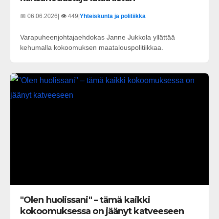
📅 06.06.2026
| 👁️ 449
|
Yhteiskunta ja politiikka
Varapuheenjohtajaehdokas Janne Jukkola yllättää
kehumalla kokoomuksen maatalouspolitiikkaa.
"Olen huolissani" – tämä kaikki
kokoomuksessa on jäänyt katveeseen