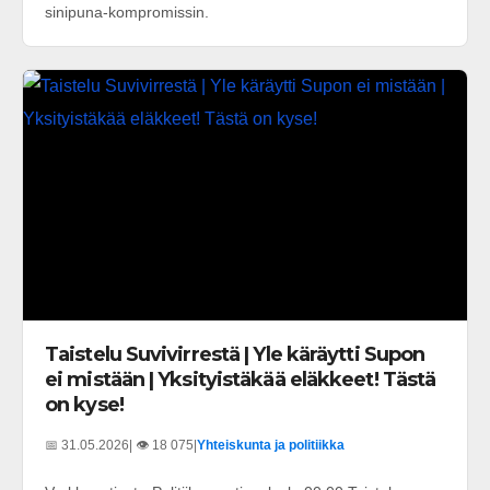
sinipuna-kompromissin.
Taistelu Suvivirrestä | Yle käräytti Supon
ei mistään | Yksityistäkää eläkkeet! Tästä
on kyse!
📅 31.05.2026
| 👁️ 18 075
|
Yhteiskunta ja politiikka