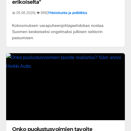
erikoiselta"
📅 05.06.2026
| 👁️ 998
|
Yhteiskunta ja politiikka
Kokoomuksen varapuheenjohtajaehdokas nostaa
Suomen keskeiseksi ongelmaksi julkisen sektorin
paisumisen.
Onko puolustusvoimien tavoite