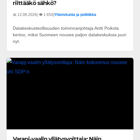
riittääkö sähkö?
📅 12.06.2026
| 👁️ 1 650
|
Yhteiskunta ja politiikka
Datakeskusteollisuuden toiminnanjohtaja Antti Poikola
kertoo, miksi Suomeen nousee paljon datakeskuksia juuri
nyt.
Varapj-vaalin yllätysvoittaja: Näin