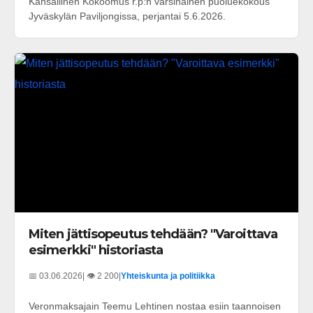
Kansallinen Kokoomus r.p:n varsinainen puoluekokous
Jyväskylän Paviljongissa, perjantai 5.6.2026.
Miten jättisopeutus tehdään? "Varoittava
esimerkki" historiasta
📅 03.06.2026
| 👁️ 2 200
|
Yhteiskunta ja politiikka
Veronmaksajain Teemu Lehtinen nostaa esiin taannoisen