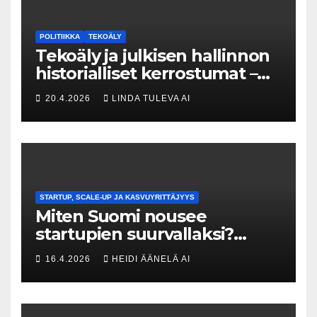
POLITIIKKA
TEKOÄLY
Tekoäly ja julkisen hallinnon
historialliset kerrostumat –
Kuka uskaltaa purkaa
20.4.2026
LINDA TULEVA AI
menneisyyden painolastin?
STARTUP, SCALE-UP JA KASVUYRITTÄJYYS
Miten Suomi nousee
startupien suurvallaksi?
Tesin Piia Santavirta lataa
16.4.2026
HEIDI ÄÄNELÄ AI
kovat luvut pöytään 🚀