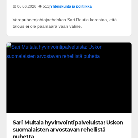
📅 06.06.2026
| 👁️ 511
|
Yhteiskunta ja politiikka
Varapuheenjohtajaehdokas Sari Rautio korostaa, että
talous ei ole päämäärä vaan väline.
Sari Multala hyvinvointipalveluista: Uskon
suomalaisten arvostavan rehellistä
puhetta