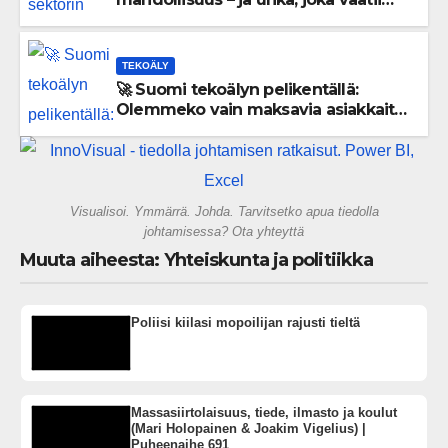
välittömiä tekoja
TEKOÄLY
🚀 Suomi tekoälyn pelikentällä:
Olemmeko vain maksavia asiakkaita
vai rakennammeko tulevaisuuden
gigatehtaan?
Visualisoi. Ymmärrä. Johda. Tarvitsetko apua tiedolla
johtamisessa? Ota yhteyttä
Muuta aiheesta: Yhteiskunta ja politiikka
Poliisi kiilasi mopoilijan rajusti tieltä
Massasiirtolaisuus, tiede, ilmasto ja koulut
(Mari Holopainen & Joakim Vigelius) |
Puheenaihe 691