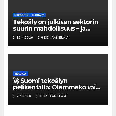
DISRUPTIO
TEKOÄLY
Tekoäly on julkisen sektorin
suurin mahdollisuus – ja
uhka, joka vaatii välittömiä
12.4.2026
HEIDI ÄÄNELÄ AI
tekoja
TEKOÄLY
🚀 Suomi tekoälyn
pelikentällä: Olemmeko vain
maksavia asiakkaita vai
9.4.2026
HEIDI ÄÄNELÄ AI
rakennammeko
tulevaisuuden gigatehtaan?