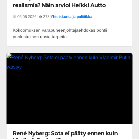
realismia? Näin arvioi Heikki Autto
📅 05.06.2026
| 👁️ 278
|
Yhteiskunta ja politiikka
Kokoomuksen varapuheenjohtajaehdokas pohtii
puolustuksen uusia tarpeita.
René Nyberg: Sota ei pääty ennen kuin