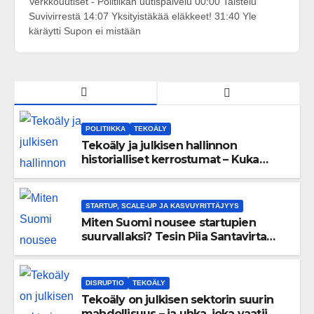
Verkkouutiset - Politiikan uutispalvelu 00:00 Taistelu
Suvivirrestä 14:07 Yksityistäkää eläkkeet! 31:40 Yle
käräytti Supon ei mistään
POLITIIKKA
TEKOÄLY
Tekoäly ja julkisen hallinnon
historialliset kerrostumat – Kuka
uskaltaa purkaa menneisyyden
painolastin?
STARTUP, SCALE-UP JA KASVUYRITTÄJYYS
Miten Suomi nousee startupien
suurvallaksi? Tesin Piia Santavirta
lataa kovat luvut pöytään 🚀
DISRUPTIO
TEKOÄLY
Tekoäly on julkisen sektorin suurin
mahdollisuus – ja uhka, joka vaatii