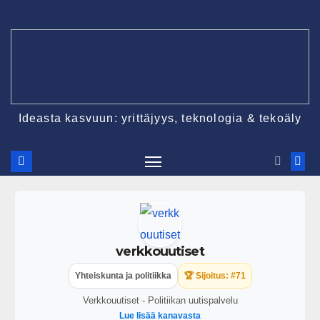
Ideasta kasvuun: yrittäjyys, teknologia & tekoäly
verkkouutiset
Yhteiskunta ja politiikka
🏆 Sijoitus: #71
Verkkouutiset - Politiikan uutispalvelu
Lue lisää kanavasta