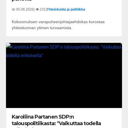
📅 05.06.2026
| 👁️ 231
|
Yhteiskunta ja politiikka
Kokoomuksen varapuheenjohtajaehdokas korostaa
yhteiskunnan ytimen turvaamista.
Karoliina Partanen SDP:n
talouspolitiikasta: "Vaikuttaa todella