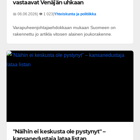
vastaavat Venäjän uhkaan
📅 06.06.2026
| 👁️ 1 023
|
Yhteiskunta ja politiikka
Varapuheenjohtajaehdokkaan mukaan Suomeen on
rakennettu jo artikla vitosen alainen joukorakenne.
"Näihin ei keskusta ole pystynyt" –
kansanedustaja lataa listan