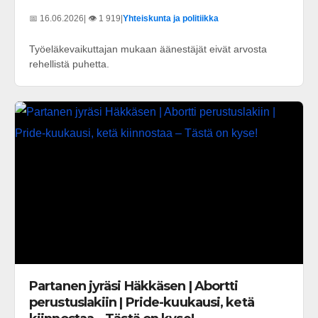
📅 16.06.2026
| 👁️ 1 919
|
Yhteiskunta ja politiikka
Työeläkevaikuttajan mukaan äänestäjät eivät arvosta
rehellistä puhetta.
Partanen jyräsi Häkkäsen | Abortti
perustuslakiin | Pride-kuukausi, ketä