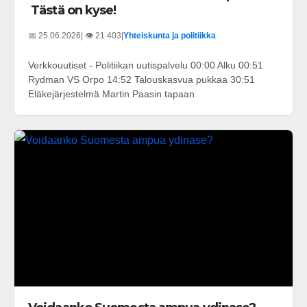
Tästä on kyse!
📅 25.06.2026
| 👁️ 21 403
|
Yhteiskunta ja politiikka
Verkkouutiset - Politiikan uutispalvelu 00:00 Alku 00:51
Rydman VS Orpo 14:52 Talouskasvua pukkaa 30:51
Eläkejärjestelmä Martin Paasin tapaan