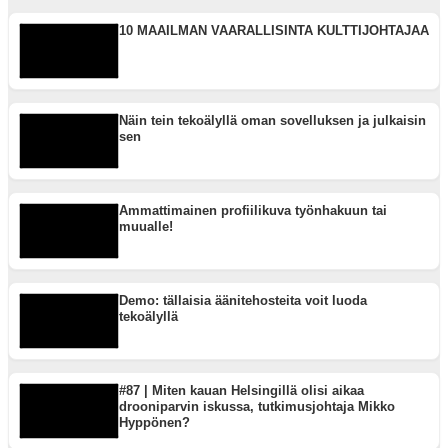
10 MAAILMAN VAARALLISINTA KULTTIJOHTAJAA
Näin tein tekoälyllä oman sovelluksen ja julkaisin
sen
Ammattimainen profiilikuva työnhakuun tai
muualle!
Demo: tällaisia äänitehosteita voit luoda
tekoälyllä
#87 | Miten kauan Helsingillä olisi aikaa
drooniparvin iskussa, tutkimusjohtaja Mikko
Hyppönen?