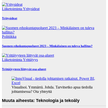
Liiketoiminta
Yritysideat
Yritysideat
Politiikka
Suomen eduskuntapuolueet 2023 – Minkälainen on tuleva hallitus?
Liiketoiminta
Yrittäjyys
Yrittäjyyteen liittyvät osa-alueet
Visualisoi. Ymmärrä. Johda. Tarvitsetko apua tiedolla
johtamisessa? Ota yhteyttä
Muuta aiheesta: Teknologia ja tekoäly