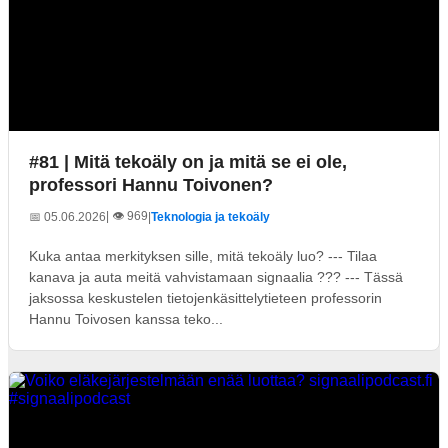
#81 | Mitä tekoäly on ja mitä se ei ole,
professori Hannu Toivonen?
| 👁️ 969
📅 05.06.2026
|
Teknologia ja tekoäly
Kuka antaa merkityksen sille, mitä tekoäly luo? --- Tilaa
kanava ja auta meitä vahvistamaan signaalia ??? --- Tässä
jaksossa keskustelen tietojenkäsittelytieteen professorin
Hannu Toivosen kanssa teko...