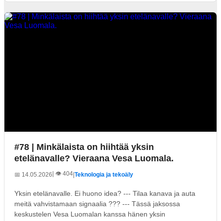
#78 | Minkälaista on hiihtää yksin
etelänavalle? Vieraana Vesa Luomala.
| 👁️ 404
📅 14.05.2026
|
Teknologia ja tekoäly
Yksin etelänavalle. Ei huono idea? --- Tilaa kanava ja auta
meitä vahvistamaan signaalia ??? --- Tässä jaksossa
keskustelen Vesa Luomalan kanssa hänen yksin