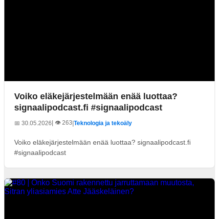
Voiko eläkejärjestelmään enää luottaa?
signaalipodcast.fi #signaalipodcast
| 👁️ 263
📅 30.05.2026
|
Teknologia ja tekoäly
Voiko eläkejärjestelmään enää luottaa? signaalipodcast.fi
#signaalipodcast