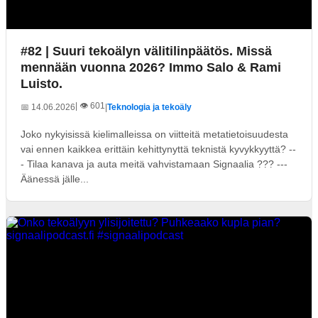
#82 | Suuri tekoälyn välitilinpäätös. Missä
mennään vuonna 2026? Immo Salo & Rami
Luisto.
| 👁️ 601
📅 14.06.2026
|
Teknologia ja tekoäly
Joko nykyisissä kielimalleissa on viitteitä metatietoisuudesta
vai ennen kaikkea erittäin kehittynyttä teknistä kyvykkyyttä? --
- Tilaa kanava ja auta meitä vahvistamaan Signaalia ??? ---
Äänessä jälle...