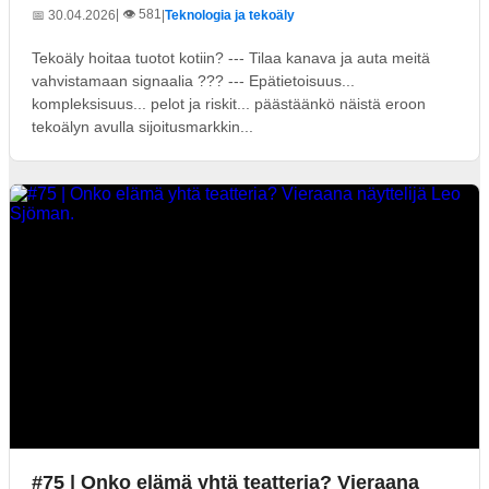
| 👁️ 581
📅 30.04.2026
|
Teknologia ja tekoäly
Tekoäly hoitaa tuotot kotiin? --- Tilaa kanava ja auta meitä
vahvistamaan signaalia ??? --- Epätietoisuus...
kompleksisuus... pelot ja riskit... päästäänkö näistä eroon
tekoälyn avulla sijoitusmarkkin...
#75 | Onko elämä yhtä teatteria? Vieraana