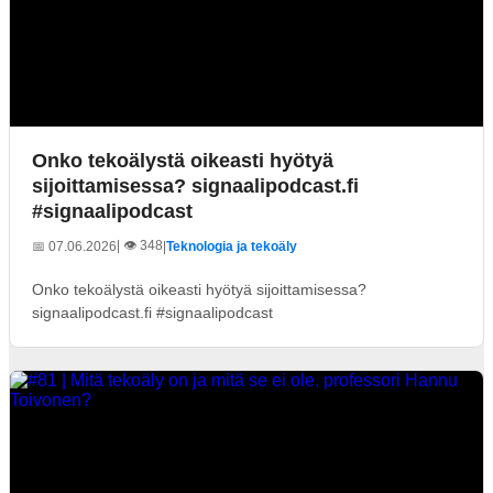
Onko tekoälystä oikeasti hyötyä
sijoittamisessa? signaalipodcast.fi
#signaalipodcast
| 👁️ 348
📅 07.06.2026
|
Teknologia ja tekoäly
Onko tekoälystä oikeasti hyötyä sijoittamisessa?
signaalipodcast.fi #signaalipodcast