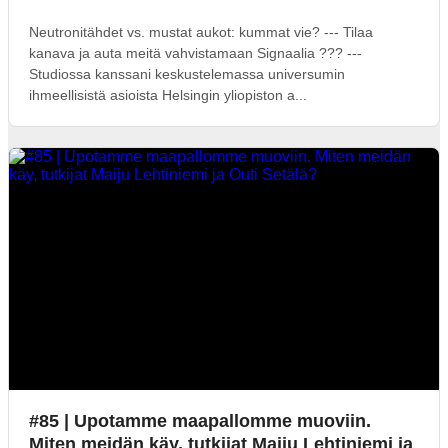
Neutronitähdet vs. mustat aukot: kummat vie? --- Tilaa
kanava ja auta meitä vahvistamaan Signaalia ??? ---
Studiossa kanssani keskustelemassa universumin
ihmeellisistä asioista Helsingin yliopiston a...
#85 | Upotamme maapallomme muoviin.
Miten meidän käy, tutkijat Maiju Lehtiniemi ja