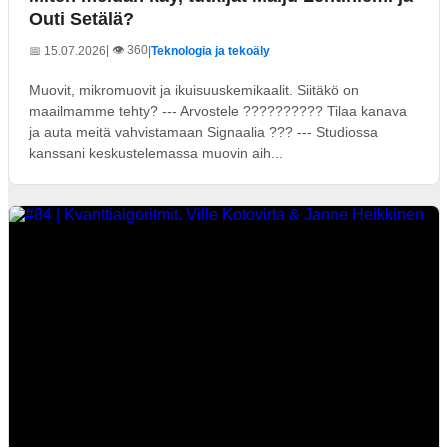
Outi Setälä?
| 👁️ 360
📅 15.07.2026
|
Teknologia ja tekoäly
Muovit, mikromuovit ja ikuisuuskemikaalit. Siitäkö on
maailmamme tehty? --- Arvostele ?????????? Tilaa kanava
ja auta meitä vahvistamaan Signaalia ??? --- Studiossa
kanssani keskustelemassa muovin aih...