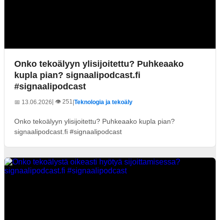
Onko tekoälyyn ylisijoitettu? Puhkeaako
kupla pian? signaalipodcast.fi
#signaalipodcast
| 👁️ 251
📅 13.06.2026
|
Teknologia ja tekoäly
Onko tekoälyyn ylisijoitettu? Puhkeaako kupla pian?
signaalipodcast.fi #signaalipodcast