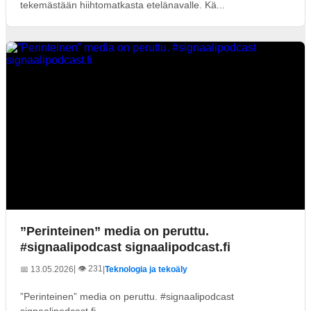
tekemästään hiihtomatkasta etelänavalle. Kä...
”Perinteinen” media on peruttu.
#signaalipodcast signaalipodcast.fi
| 👁️ 231
📅 13.05.2026
|
Teknologia ja tekoäly
”Perinteinen” media on peruttu. #signaalipodcast
signaalipodcast.fi