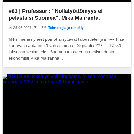
#83 | Professori: "Nollatyöttömyys ei
pelastaisi Suomea". Mika Maliranta.
| 👁️ 1 330
📅 25.06.2026
|
Teknologia ja tekoäly
Miksi menestyneet pomot ärsyttävät taloustieteilijää? --- Tilaa
kanava ja auta meitä vahvistamaan Signaalia ??? --- Tässä
jaksossa keskustelen Suomen talouden tulevaisuudesta
ekonomisti Mika Maliranna...