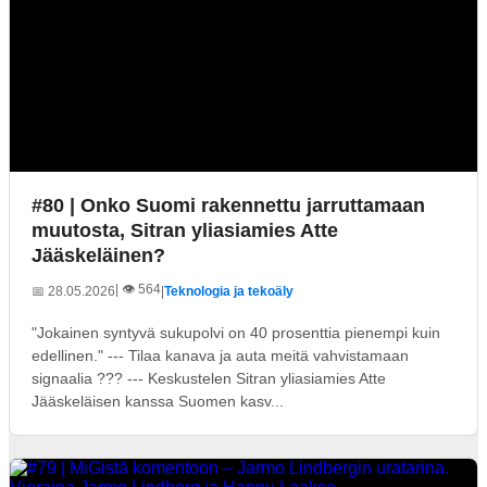
#80 | Onko Suomi rakennettu jarruttamaan
muutosta, Sitran yliasiamies Atte
Jääskeläinen?
| 👁️ 564
📅 28.05.2026
|
Teknologia ja tekoäly
"Jokainen syntyvä sukupolvi on 40 prosenttia pienempi kuin
edellinen." --- Tilaa kanava ja auta meitä vahvistamaan
signaalia ??? --- Keskustelen Sitran yliasiamies Atte
Jääskeläisen kanssa Suomen kasv...