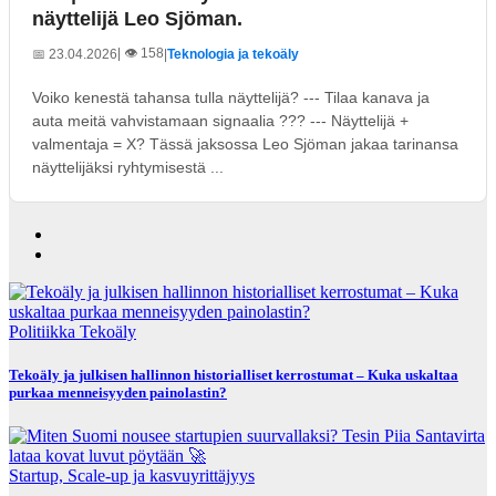
näyttelijä Leo Sjöman.
| 👁️ 158
📅 23.04.2026
|
Teknologia ja tekoäly
Voiko kenestä tahansa tulla näyttelijä? --- Tilaa kanava ja
auta meitä vahvistamaan signaalia ??? --- Näyttelijä +
valmentaja = X? Tässä jaksossa Leo Sjöman jakaa tarinansa
näyttelijäksi ryhtymisestä ...
Politiikka
Tekoäly
Tekoäly ja julkisen hallinnon historialliset kerrostumat – Kuka uskaltaa
purkaa menneisyyden painolastin?
Startup, Scale-up ja kasvuyrittäjyys