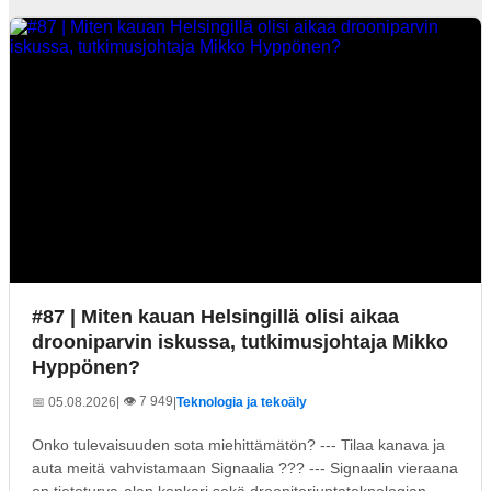
#87 | Miten kauan Helsingillä olisi aikaa
drooniparvin iskussa, tutkimusjohtaja Mikko
Hyppönen?
| 👁️ 7 949
📅 05.08.2026
|
Teknologia ja tekoäly
Onko tulevaisuuden sota miehittämätön? --- Tilaa kanava ja
auta meitä vahvistamaan Signaalia ??? --- Signaalin vieraana
on tietoturva-alan konkari sekä droonitorjuntateknologian