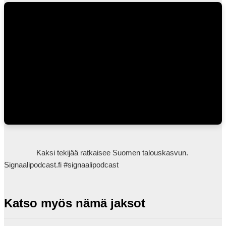
                Kaksi tekijää ratkaisee Suomen talouskasvun. 
Signaalipodcast.fi #signaalipodcast            
Katso myös nämä jaksot