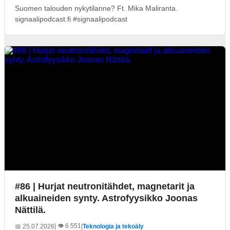
Suomen talouden nykytilanne? Ft. Mika Maliranta.
signaalipodcast.fi #signaalipodcast
#86 | Hurjat neutronitähdet, magnetarit ja
alkuaineiden synty. Astrofyysikko Joonas
Nättilä.
| 👁️ 6 551
📅 25.07.2026
|
Teknologia ja tekoäly