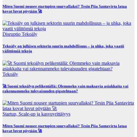
Miten Suomi nousee startupien suurvallaksi? Tesin Piia Santavirta lataa
kovat luvut pöytään 🚀
Disruptio
Tekoäly
Tekoäly on julkisen sektorin suurin mahdollisuus – ja uhka, joka vaatii
välittömiä tekoja
Tekoäly
🚀 Suomi tekoälyn pelikentällä: Olemmeko vain maksavia asiakkaita vai
rakennammeko tulevaisuuden gigatehtaan?
Startup, Scale-up ja kasvuyrittäjyys
Miten Suomi nousee startupien suurvallaksi? Tesin Piia Santavirta lataa
kovat luvut pöytään 🚀