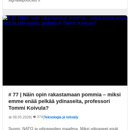
# 77 | Näin opin rakastamaan pommia – miksi
emme enää pelkää ydinaseita, professori
Tommi Koivula?
| 👁️ 374
📅 08.05.2026
|
Teknologia ja tekoäly
Suomi, NATO ja ydinaseiden maailma. Miksi ydinaseet eivät