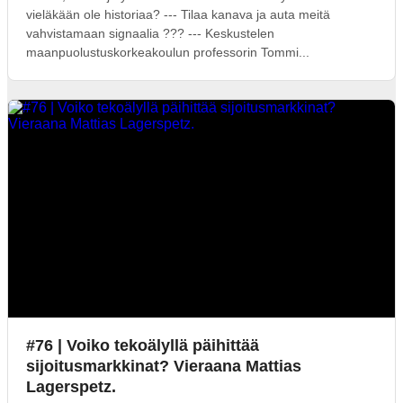
vieläkään ole historiaa? --- Tilaa kanava ja auta meitä
vahvistamaan signaalia ??? --- Keskustelen
maanpuolustuskorkeakoulun professorin Tommi...
#76 | Voiko tekoälyllä päihittää
sijoitusmarkkinat? Vieraana Mattias
Lagerspetz.