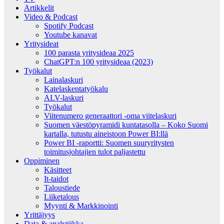
Artikkelit
Video & Podcast
Spotify Podcast
Youtube kanavat
Yritysideat
100 parasta yritysideaa 2025
ChatGPT:n 100 yritysideaa (2023)
Työkalut
Lainalaskuri
Katelaskentatyökalu
ALV-laskuri
Työkalut
Viitenumero generaattori -oma viitelaskuri
Suomen väestöpyramidi kuntatasolla – Koko Suomi
kartalla, tutustu aineistoon Power BI:llä
Power BI -raportti: Suomen suuryritysten
toimitusjohtajien tulot paljastettu
Oppiminen
Käsitteet
It-taidot
Taloustiede
Liiketalous
Myynti & Markkinointi
Yrittäjyys
Data & analytiikka