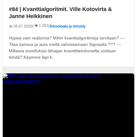
#84 | Kvanttialgoritmit. Ville Kotovirta &
Janne Heikkinen
| 👁️ 1 352
📅 05.07.2026
|
Teknologia ja tekoäly
Hypeä vain realismia? Mihin kvanttialgoritmeja tarvitaan? ---
Tilaa kanava ja auta meitä vahvistamaan Signaalia ??? ---
Millaisia sovelluksia lähiajan kvanttitietokoneilla voidaan
tehdä? Käymme läpi k...