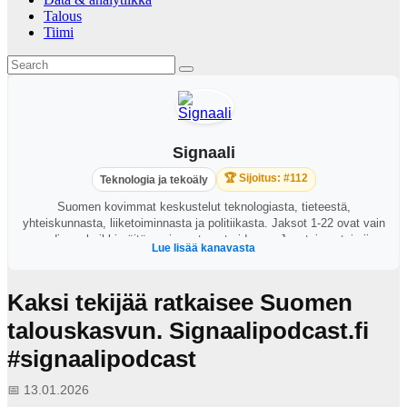
Talous
Tiimi
Signaali
🏆 Sijoitus: #112
Teknologia ja tekoäly
Suomen kovimmat keskustelut teknologiasta, tieteestä,
yhteiskunnasta, liiketoiminnasta ja politiikasta. Jaksot 1-22 ovat vain
audiona, kaikki näitä uusimmat ovat videona. Juontajana toimii
Lue lisää kanavasta
George Lapinlampi.
Kaksi tekijää ratkaisee Suomen
talouskasvun. Signaalipodcast.fi
#signaalipodcast
📅 13.01.2026