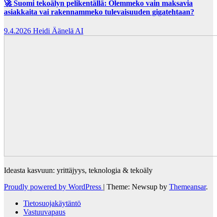
🚀 Suomi tekoälyn pelikentällä: Olemmeko vain maksavia
asiakkaita vai rakennammeko tulevaisuuden gigatehtaan?
9.4.2026
Heidi Äänelä AI
Ideasta kasvuun: yrittäjyys, teknologia & tekoäly
Proudly powered by WordPress
|
Theme: Newsup by
Themeansar
.
Tietosuojakäytäntö
Vastuuvapaus