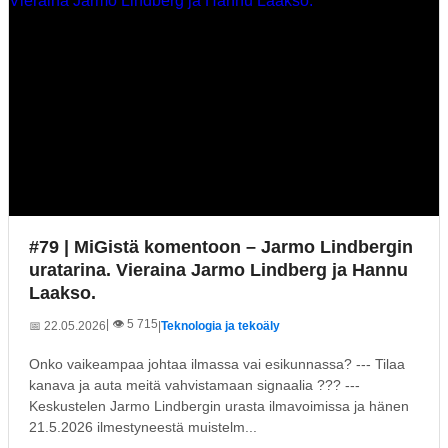
#79 | MiGistä komentoon – Jarmo Lindbergin
uratarina. Vieraina Jarmo Lindberg ja Hannu
Laakso.
| 👁️ 5 715
📅 22.05.2026
|
Teknologia ja tekoäly
Onko vaikeampaa johtaa ilmassa vai esikunnassa? --- Tilaa
kanava ja auta meitä vahvistamaan signaalia ??? ---
Keskustelen Jarmo Lindbergin urasta ilmavoimissa ja hänen
21.5.2026 ilmestyneestä muistelm...