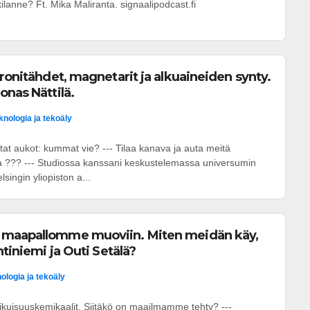
lanne? Ft. Mika Maliranta. signaalipodcast.fi
tronitähdet, magnetarit ja alkuaineiden synty.
onas Nättilä.
knologia ja tekoäly
tat aukot: kummat vie? --- Tilaa kanava ja auta meitä
a ??? --- Studiossa kanssani keskustelemassa universumin
lsingin yliopiston a...
 maapallomme muoviin. Miten meidän käy,
htiniemi ja Outi Setälä?
ologia ja tekoäly
 ikuisuuskemikaalit. Siitäkö on maailmamme tehty? ---