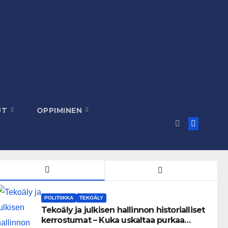
UT
OPPIMINEN
POLITIIKKA
TEKOÄLY
Tekoäly ja julkisen hallinnon historialliset
kerrostumat – Kuka uskaltaa purkaa