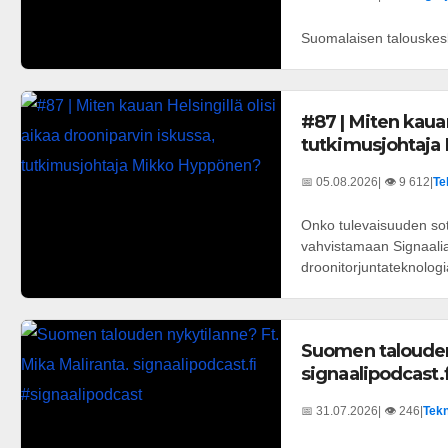
Suomalaisen talouskesk
#87 | Miten kauan
tutkimusjohtaja
📅 05.08.2026
| 👁️ 9 612
|
Te
Onko tulevaisuuden sot
vahvistamaan Signaalia 
droonitorjuntateknologi
Suomen talouden 
signaalipodcast.
📅 31.07.2026
| 👁️ 246
|
Tekn