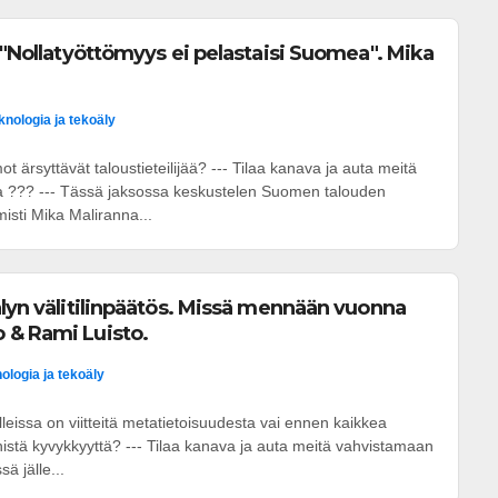
: "Nollatyöttömyys ei pelastaisi Suomea". Mika
knologia ja tekoäly
 ärsyttävät taloustieteilijää? --- Tilaa kanava ja auta meitä
a ??? --- Tässä jaksossa keskustelen Suomen talouden
isti Mika Maliranna...
älyn välitilinpäätös. Missä mennään vuonna
 & Rami Luisto.
ologia ja tekoäly
lleissa on viitteitä metatietoisuudesta vai ennen kaikkea
eknistä kyvykkyyttä? --- Tilaa kanava ja auta meitä vahvistamaan
ä jälle...