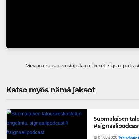
                Vieraana kansanedustaja Jarno Limnell. signaalipodcas
Katso myös nämä jaksot
Suomalaisen talo
#signaalipodcas
📅 07.08.2026
|
Teknologia 