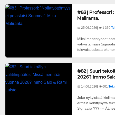
#83 | Professori
Maliranta.
📅 25.06.2026
| 👁️ 1 330
|
Te
Miksi menestyneet pomot
vahvistamaan Signaali
tulevaisuudesta ekonom
#82 | Suuri teko
2026? Immo Salo
📅 14.06.2026
| 👁️ 601
|
Tekn
Joko nykyisissä kielima
erittäin kehittynyttä t
Signaalia ??? --- Ääness