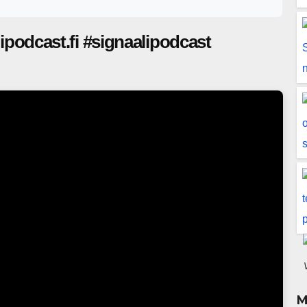
alipodcast.fi #signaalipodcast
M