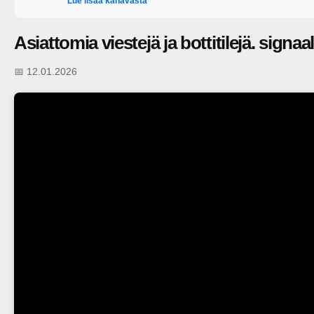
Lue lisää kanavasta
Asiattomia viestejä ja bottitilejä. signa
📅 12.01.2026