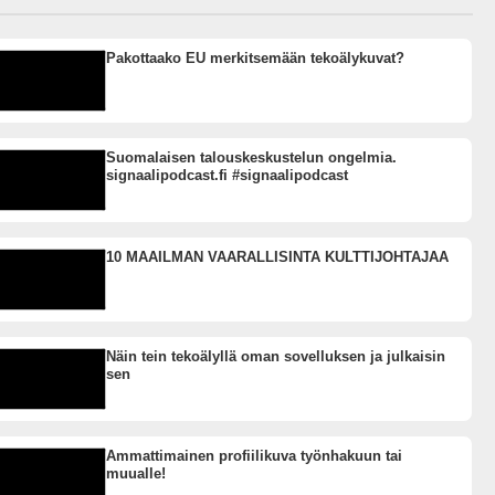
Pakottaako EU merkitsemään tekoälykuvat?
Suomalaisen talouskeskustelun ongelmia.
signaalipodcast.fi #signaalipodcast
10 MAAILMAN VAARALLISINTA KULTTIJOHTAJAA
Näin tein tekoälyllä oman sovelluksen ja julkaisin
sen
Ammattimainen profiilikuva työnhakuun tai
muualle!