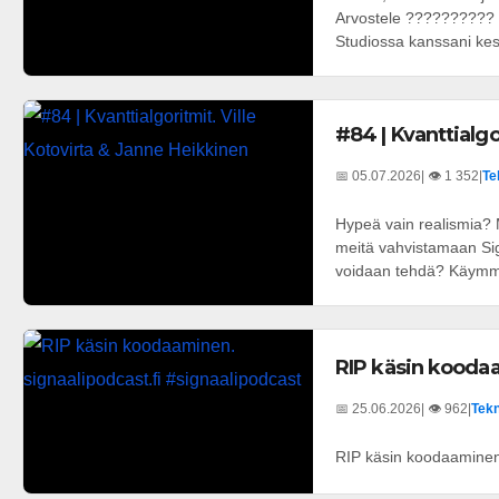
Arvostele ?????????? T
Studiossa kanssani kes
#84 | Kvanttialgo
📅 05.07.2026
| 👁️ 1 352
|
Te
Hypeä vain realismia? M
meitä vahvistamaan Signa
voidaan tehdä? Käymme 
RIP käsin koodaa
📅 25.06.2026
| 👁️ 962
|
Tekn
RIP käsin koodaaminen.