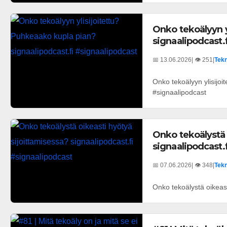
Onko tekoälyyn y
signaalipodcast.
📅 13.06.2026
| 👁️ 251
|
Tekn
Onko tekoälyyn ylisijoi
#signaalipodcast
Onko tekoälystä 
signaalipodcast.
📅 07.06.2026
| 👁️ 348
|
Tekn
Onko tekoälystä oikeast