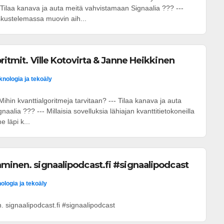
ilaa kanava ja auta meitä vahvistamaan Signaalia ??? ---
kustelemassa muovin aih...
ritmit. Ville Kotovirta & Janne Heikkinen
knologia ja tekoäly
ihin kvanttialgoritmeja tarvitaan? --- Tilaa kanava ja auta
alia ??? --- Millaisia sovelluksia lähiajan kvanttitietokoneilla
läpi k...
minen. signaalipodcast.fi #signaalipodcast
ologia ja tekoäly
 signaalipodcast.fi #signaalipodcast