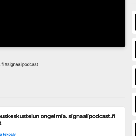
t.fi #signaalipodcast            
uskeskustelun ongelmia. signaalipodcast.fi
t
ja tekoäly