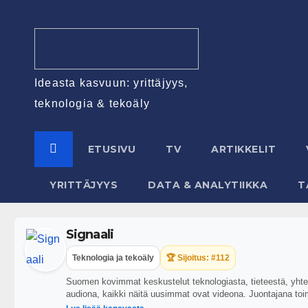
Ideasta kasvuun: yrittäjyys,
teknologia & tekoäly
ETUSIVU
TV
ARTIKKELIT
YRITTÄJYYS
DATA & ANALYTIIKKA
T
Signaali
Teknologia ja tekoäly
🏆 Sijoitus: #112
Suomen kovimmat keskustelut teknologiasta, tieteestä, yhteis
audiona, kaikki näitä uusimmat ovat videona. Juontajana toi