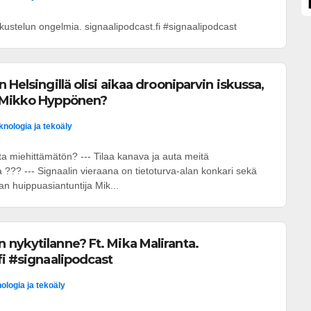
ustelun ongelmia. signaalipodcast.fi #signaalipodcast
 Helsingillä olisi aikaa drooniparvin iskussa,
 Mikko Hyppönen?
knologia ja tekoäly
a miehittämätön? --- Tilaa kanava ja auta meitä
??? --- Signaalin vieraana on tietoturva-alan konkari sekä
an huippuasiantuntija Mik...
nykytilanne? Ft. Mika Maliranta.
fi #signaalipodcast
ologia ja tekoäly