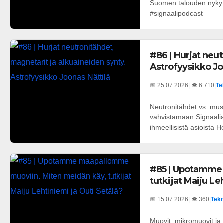
Suomen talouden nykyti
#signaalipodcast
#86 | Hurjat neu
Astrofyysikko Jo
📅 25.07.2026
| 👁️ 6 710
|
Te
Neutronitähdet vs. mus
vahvistamaan Signaali
ihmeellisistä asioista He
#85 | Upotamme
tutkijat Maiju Le
📅 15.07.2026
| 👁️ 360
|
Tekn
Muovit, mikromuovit ja