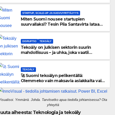
menneisyyden painolastin?
STARTUP, SCALE-UP JA KASVUYRITTÄJYYS
Miten Suomi nousee startupien
suurvallaksi? Tesin Piia Santavirta lataa
kovat luvut pöytään 🚀
DISRUPTIO
TEKOÄLY
Tekoäly on julkisen sektorin suurin
mahdollisuus – ja uhka, joka vaatii
välittömiä tekoja
TEKOÄLY
🚀 Suomi tekoälyn pelikentällä:
Olemmeko vain maksavia asiakkaita vai
rakennammeko tulevaisuuden
gigatehtaan?
Visualisoi. Ymmärrä. Johda. Tarvitsetko apua tiedolla johtamisessa? Ota
yhteyttä
uuta aiheesta: Teknologia ja tekoäly