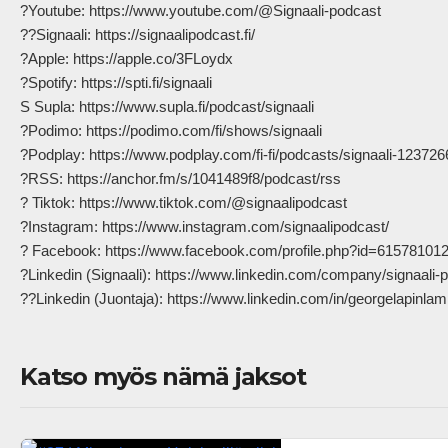
?Youtube: https://www.youtube.com/@Signaali-podcast

??Signaali: https://signaalipodcast.fi/

?Apple: https://apple.co/3FLoydx

?Spotify: https://spti.fi/signaali

S Supla: https://www.supla.fi/podcast/signaali

?Podimo: https://podimo.com/fi/shows/signaali

?Podplay: https://www.podplay.com/fi-fi/podcasts/signaali-1237266
?RSS: https://anchor.fm/s/1041489f8/podcast/rss

? Tiktok: https://www.tiktok.com/@signaalipodcast

?Instagram: https://www.instagram.com/signaalipodcast/

? Facebook: https://www.facebook.com/profile.php?id=615781012
?Linkedin (Signaali): https://www.linkedin.com/company/signaali-p
??Linkedin (Juontaja): https://www.linkedin.com/in/georgelapinlampi/ 
Katso myös nämä jaksot