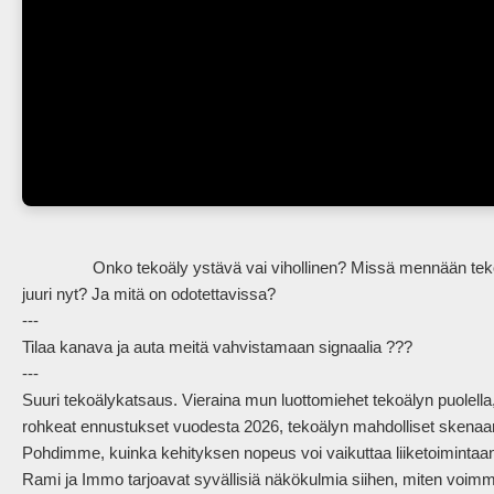
                Onko tekoäly ystävä vai vihollinen? Missä mennään tekoälyn ja kielimallien kohdalla tavallisen ihmisen näkökulmasta 
juuri nyt? Ja mitä on odotettavissa?

---

Tilaa kanava ja auta meitä vahvistamaan signaalia ???

---

Suuri tekoälykatsaus. Vieraina mun luottomiehet tekoälyn puolel
rohkeat ennustukset vuodesta 2026, tekoälyn mahdolliset skenaari
Pohdimme, kuinka kehityksen nopeus voi vaikuttaa liiketoimintaa
Rami ja Immo tarjoavat syvällisiä näkökulmia siihen, miten voimm