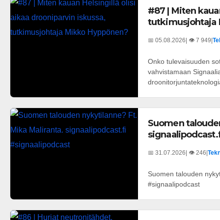
#87 | Miten kauan
tutkimusjohtaja
📅 05.08.2026
| 👁️ 7 949
|
Te
Onko tulevaisuuden sot
vahvistamaan Signaalia 
droonitorjuntateknologi
Suomen talouden 
signaalipodcast.
📅 31.07.2026
| 👁️ 246
|
Tekn
Suomen talouden nykyti
#signaalipodcast