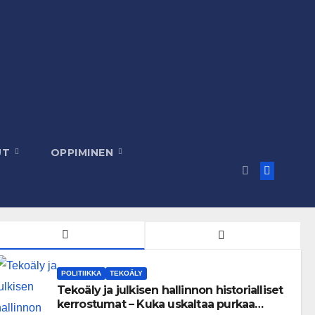
UT
OPPIMINEN
POLITIIKKA
TEKOÄLY
Tekoäly ja julkisen hallinnon historialliset
kerrostumat – Kuka uskaltaa purkaa