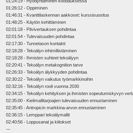
01:24:19 - Hyödyntäminen koodauksessa

01:26:12 - Oppiminen

01:46:31 - Kvanttilaskennan aakkoset: kurssisuositus

01:48:25 - Käytön kehittäminen

02:01:18 - Pilvivertauksen pohdintaa

02:01:54 - Tulevaisuuden pohdintaa

02:17:30 - Tunnetason kontakti

02:18:28 - Tekoälyn inhimillistäminen

02:18:28 - Ihmisten suhteet tekoälyyn

02:20:41 - Tekoälyn metakognition tarve

02:26:33 - Tekoälyn älykkyyden pohdintaa

02:30:22 - Tekoälyn vaikutus työmarkkinoihin

02:32:16 - Tekoälyn rooli vuonna 2030

02:34:15 - Tekoälyn kehityksen ja ihmisten sopeutumiskyvyn vertai
02:35:00 - Kielimallitarjoajien tulevaisuuden ennustaminen

02:35:45 - Antropicin markkina-arvon ennustaminen

02:36:15 - Lemppari tekoälymallit

02:40:56 - Loppusanat ja kiitokset

---
