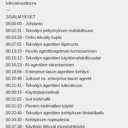
tulevaisuudessa.

---

SISÄLMYKSET

00:00:00 - Johdanto

00:02:31 - Tekoälyn pettymyksen mahdollisuus

00:04:28 - Onko tekoäly kupla

00:07:01 - Tekoälyn agenttien läpimurto

00:13:19 - Hyvän agenttiongelman tunnistaminen

00:15:12 - Tekoälyn agenttien käyttömahdollisuudet

00:16:23 - AI-agenttien rakentaminen

00:18:56 - Enterprise-tason agenttien kehitys

00:20:48 - Julkiset vs. enterprise-tason agentit

00:21:41 - Tekoälyn agenttien tulevaisuus

00:30:15 - Käyttöjärjestelmät

00:31:02 - Isot kielimallit

00:31:10 - Pienten kielimallien käyttö

00:32:46 - Tekoälyn agenttien kehityksen hintakilpailu

00:34:30 - Kehityksen nopeudesta

00:37:38 - Käyttöön liittyvät investointiriskit
