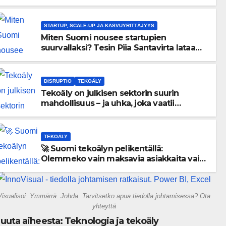
menneisyyden painolastin?
STARTUP, SCALE-UP JA KASVUYRITTÄJYYS
Miten Suomi nousee startupien
suurvallaksi? Tesin Piia Santavirta lataa
kovat luvut pöytään 🚀
DISRUPTIO
TEKOÄLY
Tekoäly on julkisen sektorin suurin
mahdollisuus – ja uhka, joka vaatii
välittömiä tekoja
TEKOÄLY
🚀 Suomi tekoälyn pelikentällä:
Olemmeko vain maksavia asiakkaita vai
rakennammeko tulevaisuuden
gigatehtaan?
Visualisoi. Ymmärrä. Johda. Tarvitsetko apua tiedolla johtamisessa? Ota
yhteyttä
uuta aiheesta: Teknologia ja tekoäly