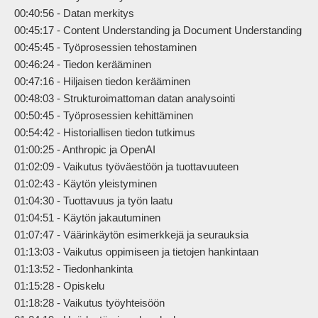
00:40:56 - Datan merkitys

00:45:17 - Content Understanding ja Document Understanding

00:45:45 - Työprosessien tehostaminen

00:46:24 - Tiedon kerääminen

00:47:16 - Hiljaisen tiedon kerääminen

00:48:03 - Strukturoimattoman datan analysointi

00:50:45 - Työprosessien kehittäminen

00:54:42 - Historiallisen tiedon tutkimus

01:00:25 - Anthropic ja OpenAI

01:02:09 - Vaikutus työväestöön ja tuottavuuteen

01:02:43 - Käytön yleistyminen

01:04:30 - Tuottavuus ja työn laatu

01:04:51 - Käytön jakautuminen

01:07:47 - Väärinkäytön esimerkkejä ja seurauksia

01:13:03 - Vaikutus oppimiseen ja tietojen hankintaan

01:13:52 - Tiedonhankinta

01:15:28 - Opiskelu

01:18:28 - Vaikutus työyhteisöön
