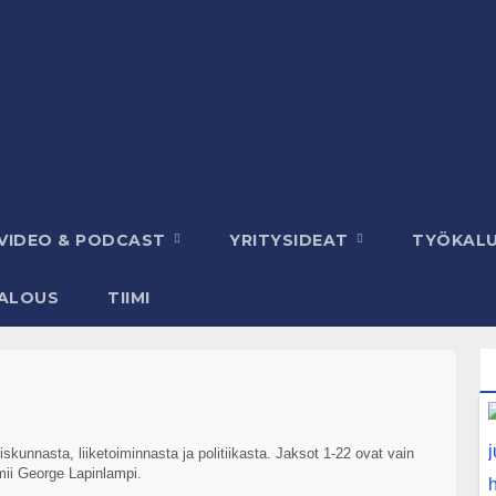
VIDEO & PODCAST
YRITYSIDEAT
TYÖKAL
ALOUS
TIIMI
kunnasta, liiketoiminnasta ja politiikasta. Jaksot 1-22 ovat vain
mii George Lapinlampi.