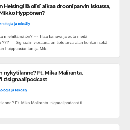
 Helsingillä olisi aikaa drooniparvin iskussa,
 Mikko Hyppönen?
knologia ja tekoäly
a miehittämätön? --- Tilaa kanava ja auta meitä
??? --- Signaalin vieraana on tietoturva-alan konkari sekä
an huippuasiantuntija Mik...
nykytilanne? Ft. Mika Maliranta.
fi #signaalipodcast
ologia ja tekoäly
lanne? Ft. Mika Maliranta. signaalipodcast.fi