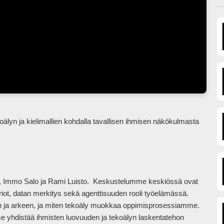
la, Immo Salo ja Rami Luisto.  Keskustelumme keskiössä ovat 
ot, datan merkitys sekä agenttisuuden rooli työelämässä. 
n ja arkeen, ja miten tekoäly muokkaa oppimisprosessiamme. 
e yhdistää ihmisten luovuuden ja tekoälyn laskentatehon 