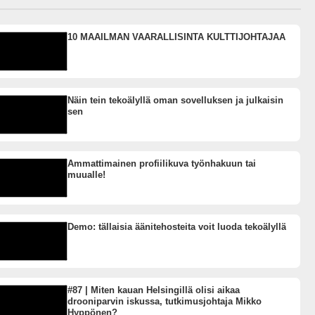
10 MAAILMAN VAARALLISINTA KULTTIJOHTAJAA
Näin tein tekoälyllä oman sovelluksen ja julkaisin
sen
Ammattimainen profiilikuva työnhakuun tai
muualle!
Demo: tällaisia äänitehosteita voit luoda tekoälyllä
#87 | Miten kauan Helsingillä olisi aikaa
drooniparvin iskussa, tutkimusjohtaja Mikko
Hyppönen?