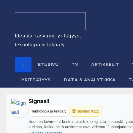
Ideasta kasvuun: yrittäjyys,
teknologia & tekoäly
ETUSIVU
TV
ARTIKKELIT
YRITTÄJYYS
DATA & ANALYTIIKKA
T
Signaali
Teknologia ja tekoäly
🏆 Sijoitus: #112
Suomen kovimmat keskustelut teknologiasta, tieteestä, yhteis
audiona, kaikki näitä uusimmat ovat videona. Juontajana toi