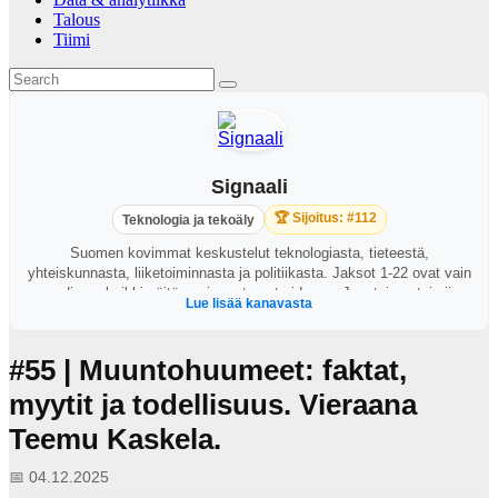
Talous
Tiimi
Signaali
🏆 Sijoitus: #112
Teknologia ja tekoäly
Suomen kovimmat keskustelut teknologiasta, tieteestä,
yhteiskunnasta, liiketoiminnasta ja politiikasta. Jaksot 1-22 ovat vain
audiona, kaikki näitä uusimmat ovat videona. Juontajana toimii
Lue lisää kanavasta
George Lapinlampi.
#55 | Muuntohuumeet: faktat,
myytit ja todellisuus. Vieraana
Teemu Kaskela.
📅 04.12.2025