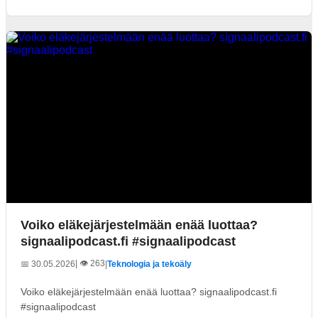
Voiko eläkejärjestelmään enää luottaa?
signaalipodcast.fi #signaalipodcast
| 👁️ 263
📅 30.05.2026
|
Teknologia ja tekoäly
Voiko eläkejärjestelmään enää luottaa? signaalipodcast.fi
#signaalipodcast