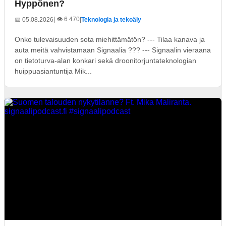
Hyppönen?
| 👁️ 6 470
📅 05.08.2026
|
Teknologia ja tekoäly
Onko tulevaisuuden sota miehittämätön? --- Tilaa kanava ja
auta meitä vahvistamaan Signaalia ??? --- Signaalin vieraana
on tietoturva-alan konkari sekä droonitorjuntateknologian
huippuasiantuntija Mik...