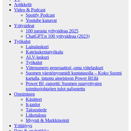
Artikkelit
Video & Podcast
Spotify Podcast
Youtube kanavat
Yritysideat
100 parasta yritysideaa 2025
ChatGPT:n 100 yritysideaa (2023)
Työkalut
Lainalaskuri
Katelaskentatyökalu
ALV-laskuri
Työkalut
Viitenumero generaattori -oma viitelaskuri
Suomen väestöpyramidi kuntatasolla – Koko Suomi
kartalla, tutustu aineistoon Power BI:llä
Power BI -raportti: Suomen suuryritysten
toimitusjohtajien tulot paljastettu
Oppiminen
Käsitteet
It-taidot
Taloustiede
Liiketalous
Myynti & Markkinointi
Yrittäjyys
Data & analytiikka