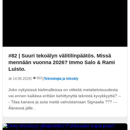
#82 | Suuri tekoälyn välitilinpäätös. Missä
mennään vuonna 2026? Immo Salo & Rami
Luisto.
| 👁️ 601
📅 14.06.2026
|
Teknologia ja tekoäly
Joko nykyisissä kielimalleissa on viitteitä metatietoisuudesta
vai ennen kaikkea erittäin kehittynyttä teknistä kyvykkyyttä? --
- Tilaa kanava ja auta meitä vahvistamaan Signaalia ??? ---
Äänessä jälle...