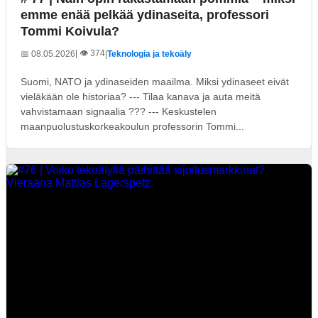
emme enää pelkää ydinaseita, professori
Tommi Koivula?
| 👁️ 374
📅 08.05.2026
|
Teknologia ja tekoäly
Suomi, NATO ja ydinaseiden maailma. Miksi ydinaseet eivät
vieläkään ole historiaa? --- Tilaa kanava ja auta meitä
vahvistamaan signaalia ??? --- Keskustelen
maanpuolustuskorkeakoulun professorin Tommi...