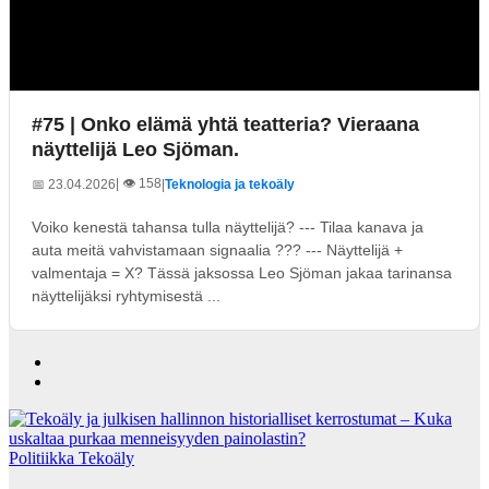
#75 | Onko elämä yhtä teatteria? Vieraana
näyttelijä Leo Sjöman.
| 👁️ 158
📅 23.04.2026
|
Teknologia ja tekoäly
Voiko kenestä tahansa tulla näyttelijä? --- Tilaa kanava ja
auta meitä vahvistamaan signaalia ??? --- Näyttelijä +
valmentaja = X? Tässä jaksossa Leo Sjöman jakaa tarinansa
näyttelijäksi ryhtymisestä ...
Politiikka
Tekoäly