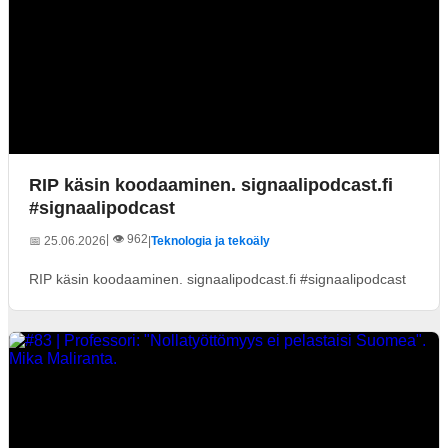
RIP käsin koodaaminen. signaalipodcast.fi
#signaalipodcast
| 👁️ 962
📅 25.06.2026
|
Teknologia ja tekoäly
RIP käsin koodaaminen. signaalipodcast.fi #signaalipodcast