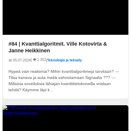
#84 | Kvanttialgoritmit. Ville Kotovirta &
Janne Heikkinen
| 👁️ 1 352
📅 05.07.2026
|
Teknologia ja tekoäly
Hypeä vain realismia? Mihin kvanttialgoritmeja tarvitaan? ---
Tilaa kanava ja auta meitä vahvistamaan Signaalia ??? ---
Millaisia sovelluksia lähiajan kvanttitietokoneilla voidaan
tehdä? Käymme läpi k...