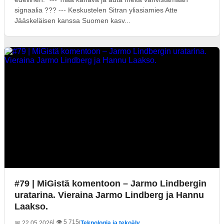
signaalia ??? --- Keskustelen Sitran yliasiamies Atte
Jääskeläisen kanssa Suomen kasv...
#79 | MiGistä komentoon – Jarmo Lindbergin
uratarina. Vieraina Jarmo Lindberg ja Hannu
Laakso.
| 👁️ 5 715
📅 22.05.2026
|
Teknologia ja tekoäly