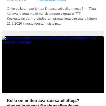
Onko vaikeampaa johtaa ilmassa vai esikunnassa? --- Tilaa
kanava ja auta meitä vahvistamaan signaalia ??? ---
Keskustelen Jarmo Lindbergin urasta ilmavoimissa ja hänen
21.5.2026 ilmestyneestä muistelm...
Kellä on eniten avaruussatelliitteja?