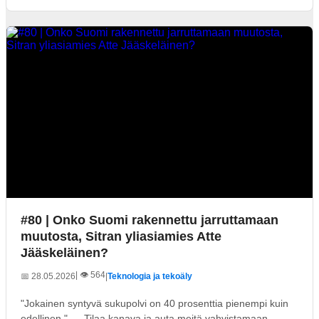
#80 | Onko Suomi rakennettu jarruttamaan
muutosta, Sitran yliasiamies Atte
Jääskeläinen?
| 👁️ 564
📅 28.05.2026
|
Teknologia ja tekoäly
"Jokainen syntyvä sukupolvi on 40 prosenttia pienempi kuin
edellinen." --- Tilaa kanava ja auta meitä vahvistamaan