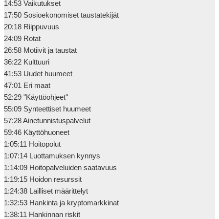
14:53 Vaikutukset

17:50 Sosioekonomiset taustatekijät

20:18 Riippuvuus

24:09 Rotat

26:58 Motiivit ja taustat

36:22 Kulttuuri

41:53 Uudet huumeet

47:01 Eri maat

52:29 "Käyttöohjeet"

55:09 Synteettiset huumeet

57:28 Ainetunnistuspalvelut

59:46 Käyttöhuoneet

1:05:11 Hoitopolut

1:07:14 Luottamuksen kynnys

1:14:09 Hoitopalveluiden saatavuus

1:19:15 Hoidon resurssit

1:24:38 Lailliset määrittelyt

1:32:53 Hankinta ja kryptomarkkinat

1:38:11 Hankinnan riskit
