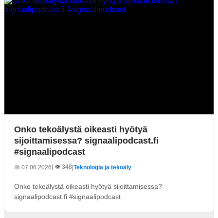
Onko tekoälystä oikeasti hyötyä
sijoittamisessa? signaalipodcast.fi
#signaalipodcast
| 👁️ 348
📅 07.06.2026
|
Teknologia ja tekoäly
Onko tekoälystä oikeasti hyötyä sijoittamisessa?
signaalipodcast.fi #signaalipodcast