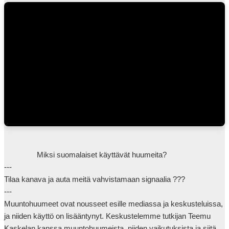
                Miksi suomalaiset käyttävät huumeita?

---

Tilaa kanava ja auta meitä vahvistamaan signaalia ???

---

Muuntohuumeet ovat nousseet esille mediassa ja keskusteluissa, 
ja niiden käyttö on lisääntynyt. Keskustelemme tutkijan Teemu 
Kaskelan kanssa muuntohuumeista, niiden vaikutuksista ja siitä, 