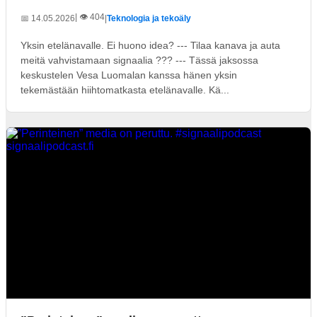
| 👁️ 404
📅 14.05.2026
|
Teknologia ja tekoäly
Yksin etelänavalle. Ei huono idea? --- Tilaa kanava ja auta
meitä vahvistamaan signaalia ??? --- Tässä jaksossa
keskustelen Vesa Luomalan kanssa hänen yksin
tekemästään hiihtomatkasta etelänavalle. Kä...