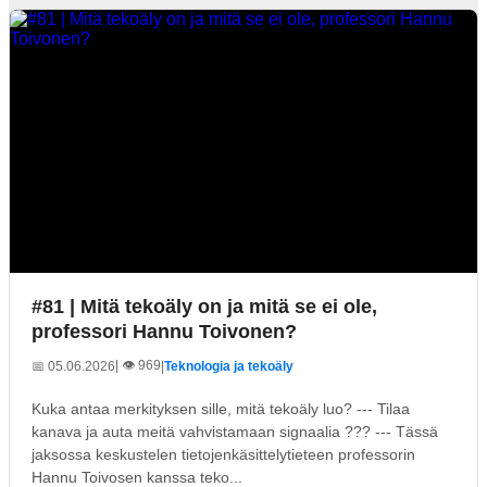
#81 | Mitä tekoäly on ja mitä se ei ole,
professori Hannu Toivonen?
| 👁️ 969
📅 05.06.2026
|
Teknologia ja tekoäly
Kuka antaa merkityksen sille, mitä tekoäly luo? --- Tilaa
kanava ja auta meitä vahvistamaan signaalia ??? --- Tässä
jaksossa keskustelen tietojenkäsittelytieteen professorin
Hannu Toivosen kanssa teko...