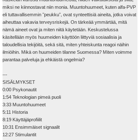
miksi ne kiinnostavat niin monia. Muuntohuumeet, kuten alfa-PVP 
eli tuttavallisemmin "peukku", ovat synteettisiä aineita, jotka voivat 
aiheuttaa vakavia terveysriskejä. On tärkeää ymmärtää, mitä 
nämä aineet ovat ja miten niitä käytetään. Keskustelussa 
käsitellään myös huumeiden käyttöön liittyviä sosiaalisia ja 
taloudellisia tekijöitä, sekä sitä, miten yhteiskunta reagoi näihin 
ilmiöihin. Mikä on huumeiden tilanne Suomessa? Miten voimme 
parantaa palveluja ja ehkäistä ongelmia?

---

SISÄLMYKSET

0:00 Psykonautit

1:54 Teknologian pimeä puoli

3:33 Muuntohuumeet

5:11 Historia

8:19 Käyttäjäprofiilit

10:31 Ensimmäiset signaalit

12:27 Stimulantit
