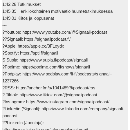
1:42:28 Tutkimukset

1:45:39 Henkilökohtainen motivaatio huumetutkimuksessa

1:49:01 Kiitos ja loppusanat

---

?Youtube: https://www.youtube.com/@Signaali-podcast

??Signaali: https://signaalipodcast.fi/

?Apple: https://apple.co/3FLoydx

?Spotify: https://spti.fi/signaali

S Supla: https://www.supla.fi/podcast/signaali

?Podimo: https://podimo.com/fi/shows/signaali

?Podplay: https://www.podplay.com/fi-fi/podcasts/signaali-
1237266

?RSS: https://anchor.fm/s/1041489f8/podcast/rss

? Tiktok: https://www.tiktok.com/@signaalipodcast

?Instagram: https://www.instagram.com/signaalipodcast/

?Linkedin (Signaali): https://www.linkedin.com/company/signaali-
podcast

??Linkedin (Juontaja): 
https://www.linkedin.com/in/georgelapinlampi/            