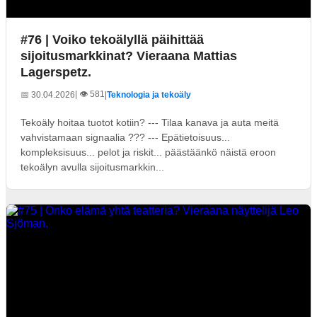
#76 | Voiko tekoälyllä päihittää
sijoitusmarkkinat? Vieraana Mattias
Lagerspetz.
| 👁️ 581
📅 30.04.2026
|
Teknologia ja tekoäly
Tekoäly hoitaa tuotot kotiin? --- Tilaa kanava ja auta meitä
vahvistamaan signaalia ??? --- Epätietoisuus...
kompleksisuus... pelot ja riskit... päästäänkö näistä eroon
tekoälyn avulla sijoitusmarkkin...