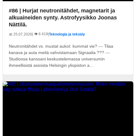
#86 | Hurjat neutronitähdet, magnetarit ja
alkuaineiden synty. Astrofyysikko Joonas
Nättilä.
| 👁️ 6 419
📅 25.07.2026
|
Teknologia ja tekoäly
Neutronitähdet vs. mustat aukot: kummat vie? --- Tilaa
kanava ja auta meitä vahvistamaan Signaalia ??? ---
Studiossa kanssani keskustelemassa universumin
ihmeellisistä asioista Helsingin yliopiston a...