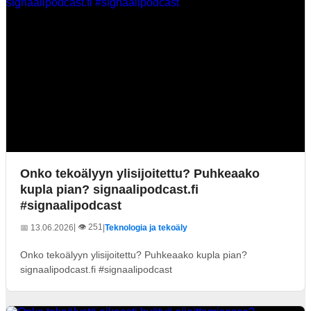
Onko tekoälyyn ylisijoitettu? Puhkeaako
kupla pian? signaalipodcast.fi
#signaalipodcast
| 👁️ 251
📅 13.06.2026
|
Teknologia ja tekoäly
Onko tekoälyyn ylisijoitettu? Puhkeaako kupla pian?
signaalipodcast.fi #signaalipodcast