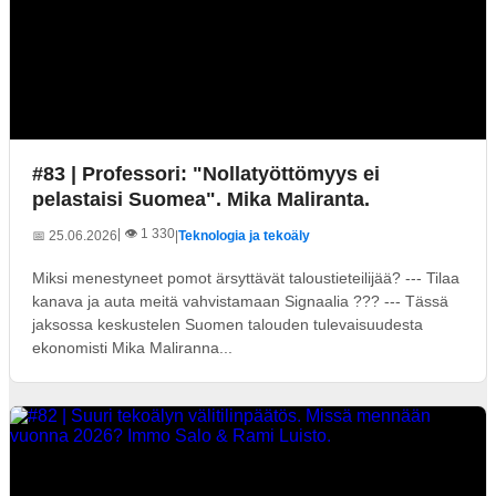
#83 | Professori: "Nollatyöttömyys ei
pelastaisi Suomea". Mika Maliranta.
| 👁️ 1 330
📅 25.06.2026
|
Teknologia ja tekoäly
Miksi menestyneet pomot ärsyttävät taloustieteilijää? --- Tilaa
kanava ja auta meitä vahvistamaan Signaalia ??? --- Tässä
jaksossa keskustelen Suomen talouden tulevaisuudesta
ekonomisti Mika Maliranna...