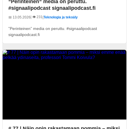
”Perinteinen” media on peruttu.
#signaalipodcast signaalipodcast.fi
| 👁️ 231
📅 13.05.2026
|
Teknologia ja tekoäly
”Perinteinen” media on peruttu. #signaalipodcast
signaalipodcast.fi
# 77 | Näin opin rakastamaan pommia – miksi