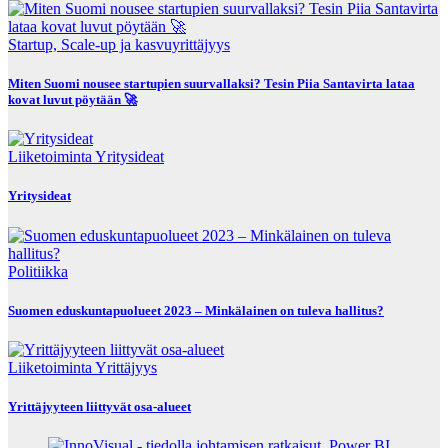
Startup, Scale-up ja kasvuyrittäjyys
Miten Suomi nousee startupien suurvallaksi? Tesin Piia Santavirta lataa
kovat luvut pöytään 🚀
Liiketoiminta
Yritysideat
Yritysideat
Politiikka
Suomen eduskuntapuolueet 2023 – Minkälainen on tuleva hallitus?
Liiketoiminta
Yrittäjyys
Yrittäjyyteen liittyvät osa-alueet