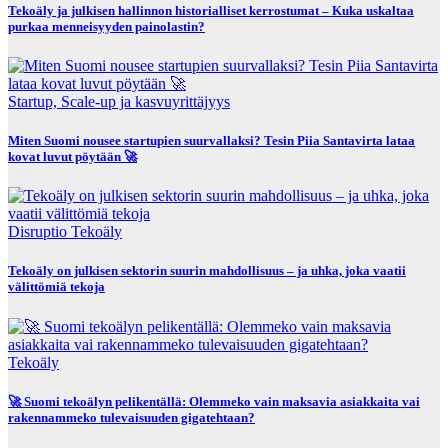
Tekoäly ja julkisen hallinnon historialliset kerrostumat – Kuka uskaltaa
purkaa menneisyyden painolastin?
Startup, Scale-up ja kasvuyrittäjyys
Miten Suomi nousee startupien suurvallaksi? Tesin Piia Santavirta lataa
kovat luvut pöytään 🚀
Disruptio
Tekoäly
Tekoäly on julkisen sektorin suurin mahdollisuus – ja uhka, joka vaatii
välittömiä tekoja
Tekoäly
🚀 Suomi tekoälyn pelikentällä: Olemmeko vain maksavia asiakkaita vai
rakennammeko tulevaisuuden gigatehtaan?