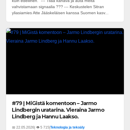
kuin edellinen." --- Tilaa kanava ja auta meitä
vahvistamaan signaalia ??? --- Keskustelen Sitran
yliasiamies Atte Jääskeläisen kanssa Suomen kasv...
#79 | MiGistä komentoon – Jarmo
Lindbergin uratarina. Vieraina Jarmo
Lindberg ja Hannu Laakso.
📅 22.05.2026
| 👁️ 5 715
|
Teknologia ja tekoäly