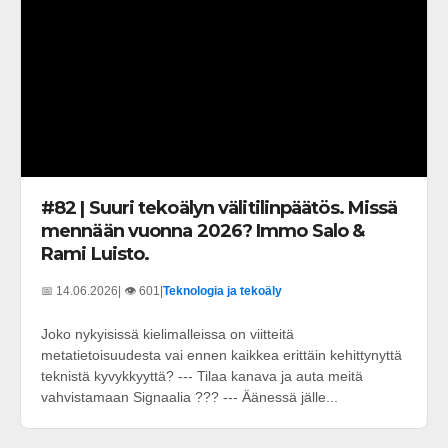
#82 | Suuri tekoälyn välitilinpäätös. Missä
mennään vuonna 2026? Immo Salo &
Rami Luisto.
📅 14.06.2026
| 👁️ 601
|
Teknologia ja tekoäly
Joko nykyisissä kielimalleissa on viitteitä
metatietoisuudesta vai ennen kaikkea erittäin kehittynyttä
teknistä kyvykkyyttä? --- Tilaa kanava ja auta meitä
vahvistamaan Signaalia ??? --- Äänessä jälle...