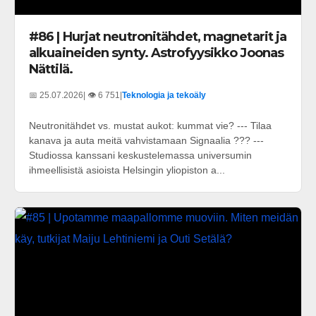
#86 | Hurjat neutronitähdet, magnetarit ja
alkuaineiden synty. Astrofyysikko Joonas
Nättilä.
📅 25.07.2026
| 👁️ 6 751
|
Teknologia ja tekoäly
Neutronitähdet vs. mustat aukot: kummat vie? --- Tilaa
kanava ja auta meitä vahvistamaan Signaalia ??? ---
Studiossa kanssani keskustelemassa universumin
ihmeellisistä asioista Helsingin yliopiston a...