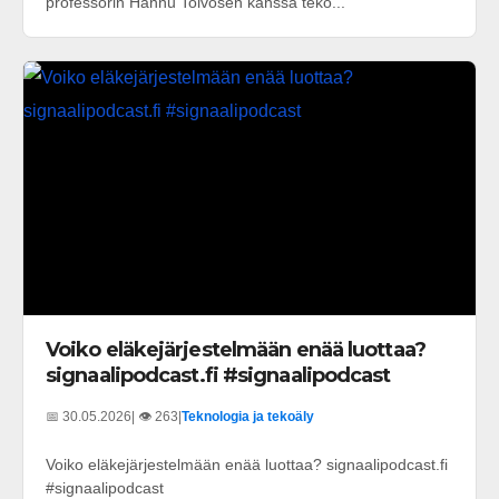
professorin Hannu Toivosen kanssa teko...
Voiko eläkejärjestelmään enää luottaa?
signaalipodcast.fi #signaalipodcast
📅 30.05.2026
| 👁️ 263
|
Teknologia ja tekoäly
Voiko eläkejärjestelmään enää luottaa? signaalipodcast.fi
#signaalipodcast