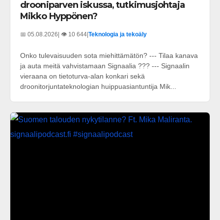
drooniparven iskussa, tutkimusjohtaja
Mikko Hyppönen?
📅 05.08.2026
| 👁️ 10 644
|
Teknologia ja tekoäly
Onko tulevaisuuden sota miehittämätön? --- Tilaa kanava
ja auta meitä vahvistamaan Signaalia ??? --- Signaalin
vieraana on tietoturva-alan konkari sekä
droonitorjuntateknologian huippuasiantuntija Mik...