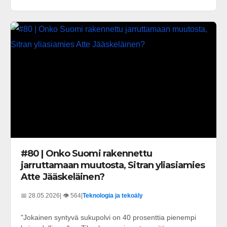
#80 | Onko Suomi rakennettu
jarruttamaan muutosta, Sitran yliasiamies
Atte Jääskeläinen?
📅 28.05.2026
| 👁️ 564
|
Teknologia ja tekoäly
"Jokainen syntyvä sukupolvi on 40 prosenttia pienempi