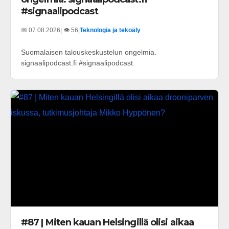
#signaalipodcast
📅 07.08.2026
| 👁️ 56
|
Teknologia ja tekoäly
Suomalaisen talouskeskustelun ongelmia.
signaalipodcast.fi #signaalipodcast
#87 | Miten kauan Helsingillä olisi aikaa