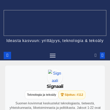
Ideasta kasvuun: yrittäjyys, teknologia & tekoäly
Signaali
Teknologia ja tekoäly
🏆 Sijoitus: #112
Suomen kovimmat keskustelut teknologiasta, tieteestä,
yhteiskunnasta, liiketoiminnasta ja politiikasta. Jaksot 1-22 ovat