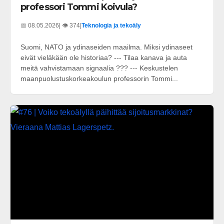
professori Tommi Koivula?
📅 08.05.2026
| 👁️ 374
|
Teknologia ja tekoäly
Suomi, NATO ja ydinaseiden maailma. Miksi ydinaseet
eivät vieläkään ole historiaa? --- Tilaa kanava ja auta
meitä vahvistamaan signaalia ??? --- Keskustelen
maanpuolustuskorkeakoulun professorin Tommi...