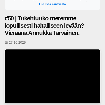
vain audiona, kaikki näitä uusimmat ovat videona. Juontajana
Lue lisää kanavasta
toimii George Lapinlampi.
#50 | Tukehtuuko meremme
lopullisesti haitalliseen levään?
Vieraana Annukka Tarvainen.
📅 27.10.2025