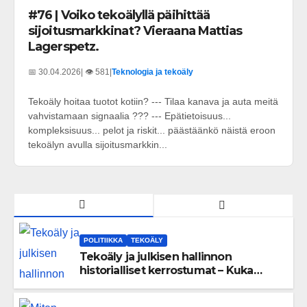
#76 | Voiko tekoälyllä päihittää
sijoitusmarkkinat? Vieraana Mattias
Lagerspetz.
📅 30.04.2026
| 👁️ 581
|
Teknologia ja tekoäly
Tekoäly hoitaa tuotot kotiin? --- Tilaa kanava ja auta meitä
vahvistamaan signaalia ??? --- Epätietoisuus...
kompleksisuus... pelot ja riskit... päästäänkö näistä eroon
tekoälyn avulla sijoitusmarkkin...
POLITIIKKA
TEKOÄLY
Tekoäly ja julkisen hallinnon
historialliset kerrostumat – Kuka
uskaltaa purkaa menneisyyden
painolastin?