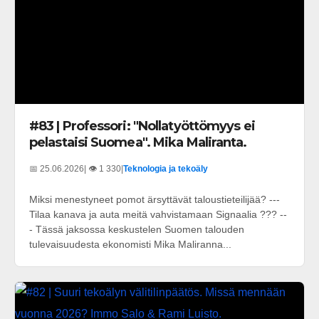
#83 | Professori: "Nollatyöttömyys ei
pelastaisi Suomea". Mika Maliranta.
📅 25.06.2026
| 👁️ 1 330
|
Teknologia ja tekoäly
Miksi menestyneet pomot ärsyttävät taloustieteilijää? ---
Tilaa kanava ja auta meitä vahvistamaan Signaalia ??? --
- Tässä jaksossa keskustelen Suomen talouden
tulevaisuudesta ekonomisti Mika Maliranna...