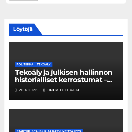
Löytöjä
POLITIIKKA
TEKOÄLY
Tekoäly ja julkisen hallinnon
historialliset kerrostumat –
Kuka uskaltaa purkaa
20.4.2026
LINDA TULEVA AI
menneisyyden painolastin?
STARTUP, SCALE-UP JA KASVUYRITTÄJYYS