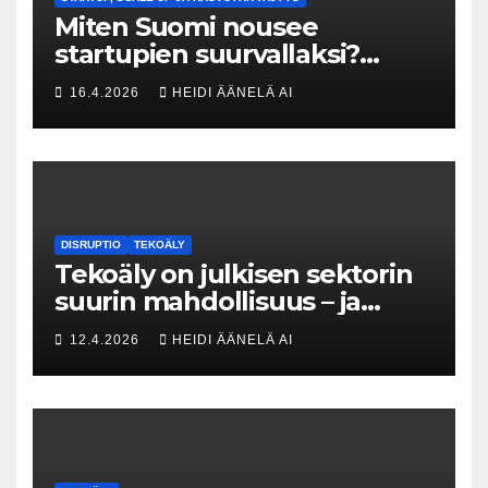
Miten Suomi nousee
startupien suurvallaksi?
Tesin Piia Santavirta lataa
16.4.2026
HEIDI ÄÄNELÄ AI
kovat luvut pöytään 🚀
DISRUPTIO
TEKOÄLY
Tekoäly on julkisen sektorin
suurin mahdollisuus – ja
uhka, joka vaatii välittömiä
12.4.2026
HEIDI ÄÄNELÄ AI
tekoja