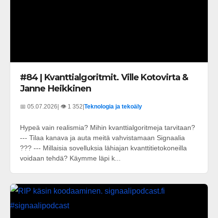
#84 | Kvanttialgoritmit. Ville Kotovirta &
Janne Heikkinen
📅 05.07.2026
| 👁️ 1 352
|
Teknologia ja tekoäly
Hypeä vain realismia? Mihin kvanttialgoritmeja tarvitaan?
--- Tilaa kanava ja auta meitä vahvistamaan Signaalia
??? --- Millaisia sovelluksia lähiajan kvanttitietokoneilla
voidaan tehdä? Käymme läpi k...