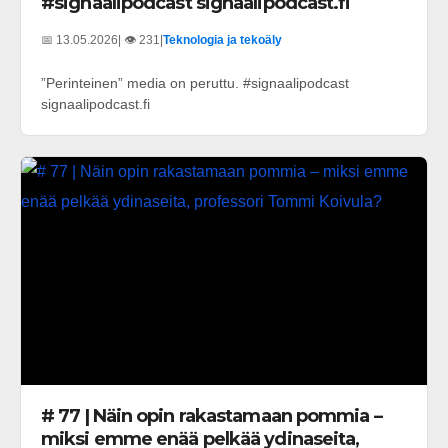
#signaalipodcast signaalipodcast.fi
📅 13.05.2026
| 👁️ 231
|
Teknologia ja tekoäly
”Perinteinen” media on peruttu. #signaalipodcast
signaalipodcast.fi
# 77 | Näin opin rakastamaan pommia –
miksi emme enää pelkää ydinaseita,