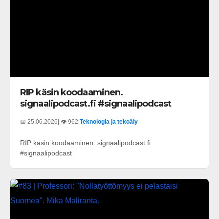
RIP käsin koodaaminen.
signaalipodcast.fi #signaalipodcast
📅 25.06.2026
| 👁️ 962
|
Teknologia ja tekoäly
RIP käsin koodaaminen. signaalipodcast.fi
#signaalipodcast