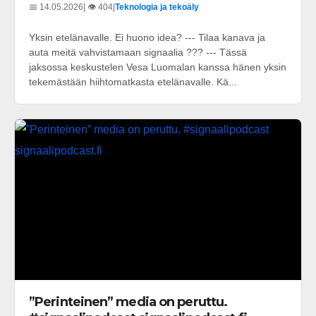
📅 14.05.2026
| 👁️ 404
|
Teknologia ja tekoäly
Yksin etelänavalle. Ei huono idea? --- Tilaa kanava ja
auta meitä vahvistamaan signaalia ??? --- Tässä
jaksossa keskustelen Vesa Luomalan kanssa hänen yksin
tekemästään hiihtomatkasta etelänavalle. Kä...
”Perinteinen” media on peruttu.