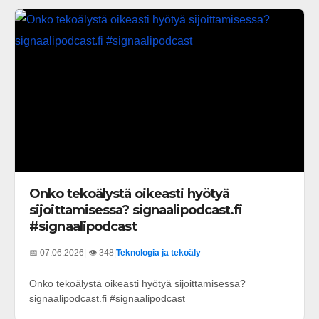
Onko tekoälystä oikeasti hyötyä
sijoittamisessa? signaalipodcast.fi
#signaalipodcast
📅 07.06.2026
| 👁️ 348
|
Teknologia ja tekoäly
Onko tekoälystä oikeasti hyötyä sijoittamisessa?
signaalipodcast.fi #signaalipodcast