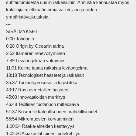
suhtautumisesta uusiin ratkaisuihin. Annukka kannustaa myös 
kuluttajia miettimään omia valintojaan ja niiden 
ympäristövaikutuksia.

---

SISÄLMYKSET

0:00 Johdanto

0:28 Origin by Oceanin tarina

2:52 Itämeren rehevöityminen

7:49 Leväongelman vakavuus

11:31 Kolme tapaa ratkaista leväongelma

18:18 Teknologiset haasteet ja ratkaisut

35:37 Tuotantoprosessi ja logistiikka

43:17 Raskasmetallien haasteet

45:03 Innovaatioiden merkitys

46:48 Teollisen tuotannon mittakaava

51:37 Kosmetiikkateollisuuden mahdollisuudet

55:54 Mikromuovien korvaaminen

1:00:04 Raaka-aineiden kestävyys

1:02:26 Asiakaslähtöinen tuotekehitys
