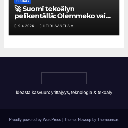
TEKOÄLY
🚀 Suomi tekoälyn
pelikentällä: Olemmeko vain
maksavia asiakkaita vai
9.4.2026
HEIDI ÄÄNELÄ AI
rakennammeko
tulevaisuuden gigatehtaan?
Ideasta kasvuun: yrittäjyys, teknologia & tekoäly
Proudly powered by WordPress
|
Theme: Newsup by
Themeansar
.