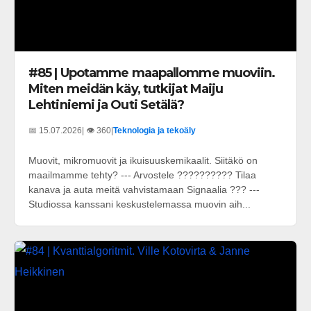
#85 | Upotamme maapallomme muoviin.
Miten meidän käy, tutkijat Maiju
Lehtiniemi ja Outi Setälä?
📅 15.07.2026
| 👁️ 360
|
Teknologia ja tekoäly
Muovit, mikromuovit ja ikuisuuskemikaalit. Siitäkö on
maailmamme tehty? --- Arvostele ?????????? Tilaa
kanava ja auta meitä vahvistamaan Signaalia ??? ---
Studiossa kanssani keskustelemassa muovin aih...