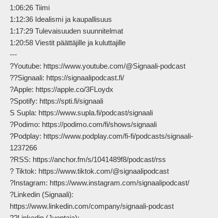
1:06:26 Tiimi

1:12:36 Idealismi ja kaupallisuus

1:17:29 Tulevaisuuden suunnitelmat

1:20:58 Viestit päättäjille ja kuluttajille

---

?Youtube: https://www.youtube.com/@Signaali-podcast

??Signaali: https://signaalipodcast.fi/

?Apple: https://apple.co/3FLoydx

?Spotify: https://spti.fi/signaali

S Supla: https://www.supla.fi/podcast/signaali

?Podimo: https://podimo.com/fi/shows/signaali

?Podplay: https://www.podplay.com/fi-fi/podcasts/signaali-
1237266

?RSS: https://anchor.fm/s/1041489f8/podcast/rss

? Tiktok: https://www.tiktok.com/@signaalipodcast

?Instagram: https://www.instagram.com/signaalipodcast/

?Linkedin (Signaali): 
https://www.linkedin.com/company/signaali-podcast

??Linkedin (Juontaja): 