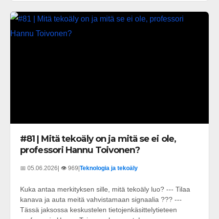
#81 | Mitä tekoäly on ja mitä se ei ole,
professori Hannu Toivonen?
📅 05.06.2026
| 👁️ 969
|
Teknologia ja tekoäly
Kuka antaa merkityksen sille, mitä tekoäly luo? --- Tilaa
kanava ja auta meitä vahvistamaan signaalia ??? ---
Tässä jaksossa keskustelen tietojenkäsittelytieteen