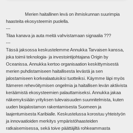
                Merien haitallinen levä on ihmiskunnan suurimpia 
haasteita ekosysteemin puolella.

--- 

Tilaa kanava ja auta meitä vahvistamaan signaalia ???

---

Tässä jaksossa keskustelemme Annukka Tarvaisen kanssa, 
joka toimii teknologia- ja investointijohtajana Origin by 
Oceanissa. Annukka kertoo organisaation keskittymisestä 
merien puhdistamiseen haitallisesta levästä ja sen 
jalostamiseen korkealaatuisiksi tuotteiksi. Käymme läpi myös 
Itämeren rehevöitymisen ongelmia ja haitallisen levän aktiivista 
keräämistä ekosysteemien palauttamiseksi. Annukka jakaa 
näkemyksiään yrityksen tulevaisuuden suunnitelmista, kuten 
uuden biojalostamon rakentamisesta Suomeen ja 
laajentumisesta Karibialle. Keskustelussa korostuu yhteistyön 
ja innovaatioiden merkitys ympäristöhaasteiden 
ratkaisemisessa, sekä toive päättäjiltä rohkeammasta 