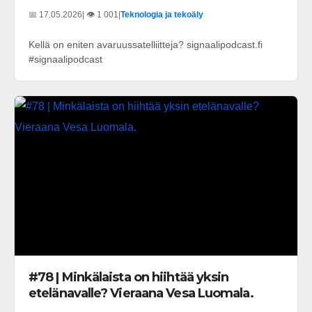
📅 17.05.2026
| 👁️ 1 001
|
Teknologia ja tekoäly
Kellä on eniten avaruussatelliitteja? signaalipodcast.fi
#signaalipodcast
#78 | Minkälaista on hiihtää yksin
etelänavalle? Vieraana Vesa Luomala.