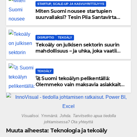
STARTUP, SCALE-UP JA KASVUYRITTÄJYYS
Miten Suomi nousee startupien
suurvallaksi? Tesin Piia Santavirta
lataa kovat luvut pöytään 🚀
DISRUPTIO
TEKOÄLY
Tekoäly on julkisen sektorin suurin
mahdollisuus – ja uhka, joka vaatii
välittömiä tekoja
TEKOÄLY
🚀 Suomi tekoälyn pelikentällä:
Olemmeko vain maksavia asiakkaita
vai rakennammeko tulevaisuuden
gigatehtaan?
Visualisoi. Ymmärrä. Johda. Tarvitsetko apua tiedolla
johtamisessa? Ota yhteyttä
Muuta aiheesta: Teknologia ja tekoäly