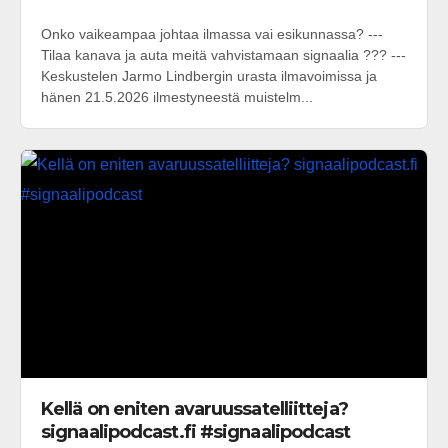
Onko vaikeampaa johtaa ilmassa vai esikunnassa? ---
Tilaa kanava ja auta meitä vahvistamaan signaalia ??? ---
Keskustelen Jarmo Lindbergin urasta ilmavoimissa ja
hänen 21.5.2026 ilmestyneestä muistelm...
Kellä on eniten avaruussatelliitteja?
signaalipodcast.fi #signaalipodcast