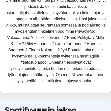
Olemme Suomen vähiten palkittu tietosuojaan keskittynyt
podcast. Jaksoissa uutiskatsauksia,
asiantuntijahaastatteluita ja syväluotauksia tietosuojan ja
sitä liippaavien aihepiirien erikoisuuksiin. Uusi jakso joka
viikko, muista ottaa seurantaan somessa ja podialustoilla
myös englanninkielinen podimme PrivacyPod.
Vakioääninä: ? Heikki Tolvanen ? Panu Pökkylä ? Milla
Keller ? Pilvi Alopaeus ? Laura Tarhonen ? Hannes
Saarinen ? Floora Kukorelli ? Jyri Poutala Laita meille
kysymyksiä ja kommentteja twitterissä hashtagillä
#tietosuojapod. Ohjelman esiintyjät ovat
yksityishenkilöitä, eikä heidän mielipiteensä edusta
työnantajiensa näkemystä. Ota meidät seurantaan niin
pysyt perillä siitä, mitä tietosuojassa tapahtuu.
Spotify-uusin jakso