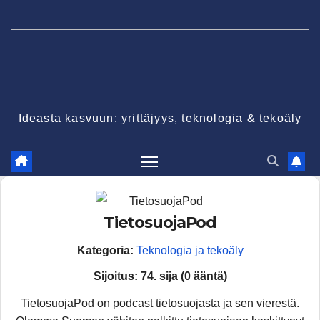
Skip
to
content
Ideasta kasvuun: yrittäjyys, teknologia & tekoäly
TietosuojaPod
Kategoria:
Teknologia ja tekoäly
Sijoitus:
74. sija (0 ääntä)
TietosuojaPod on podcast tietosuojasta ja sen vierestä.