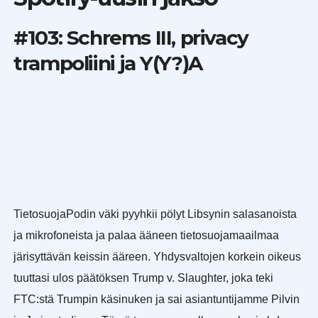
#103: Schrems III, privacy
trampoliini ja Y(Y?)A
TietosuojaPodin väki pyyhkii pölyt Libsynin salasanoista
ja mikrofoneista ja palaa ääneen tietosuojamaailmaa
järisyttävän keissin ääreen. Yhdysvaltojen korkein oikeus
tuuttasi ulos päätöksen Trump v. Slaughter, joka teki
FTC:stä Trumpin käsinuken ja sai asiantuntijamme Pilvin