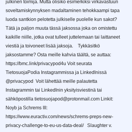
julkinen toimija. Mutta olisiko esimerkiksi virkavastuun
soveltamiskynnyksen madaltaminen tehokkaampi tapa
luoda santkion pelotetta julkiselle puolelle kun sakot?
Tätä ja paljon muuta tässä jaksossa joka on omistettu
kaikille niille, jotka ovat tulleet juttelemaan tai laittaneet
viestiä ja toivoneet lisää jaksoja. Tykkäsitkö
jaksostamme? Osta meille kahvia täältä, se auttaa:
https://bmc.link/privacypod4u Voit seurata
TietosuojaPodia Instagrammissa ja LinkedInissä
@privacypod Voit lähettää meille palautetta
Instagrammin tai LinkedInin yksityisviestinä tai
sähköpostilla tietosuojapod@protonmail.com Linkit:
Noyb ja Schrems III:
https://www.euractiv.com/news/schrems-preps-new-
privacy-challenge-to-eu-us-data-deal/ Slaughter v.