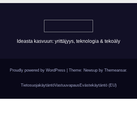
Ideasta kasvuun: yrittäjyys, teknologia & tekoäly
Proudly powered by WordPress
|
Theme: Newsup by
Themeansar
.
Tietosuojakäytäntö
Vastuuvapaus
Evästekäytäntö (EU)