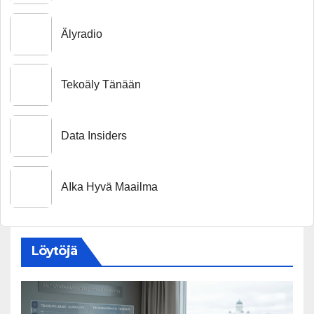
Älyradio
Tekoäly Tänään
Data Insiders
AIka Hyvä Maailma
Löytöjä