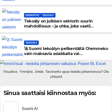
kovat luvut pöytään 🚀
DISRUPTIO
TEKOÄLY
Tekoäly on julkisen sektorin suurin
mahdollisuus – ja uhka, joka vaatii
välittömiä tekoja
TEKOÄLY
🚀 Suomi tekoälyn pelikentällä: Olemmeko
vain maksavia asiakkaita vai
rakennammeko tulevaisuuden
gigatehtaan?
Visualisoi. Ymmärrä. Johda. Tarvitsetko apua tiedolla johtamisessa? Ota
yhteyttä
Sinua saattaisi kiinnostaa myös:
Suomi AI