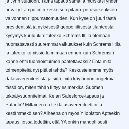
ja Jyrin studioon. Tämä tapaus samalla murskasi yhden
privacy trampoliinin keskeisen pilarin: perusoikeuksien
valvonnan riippumattomuuden. Kun kyse on juuri tästä
presidentistä ja nykyisestä geopoliittisesta tilanteesta,
kysymys kuuluukin: tuleeko Schrems III:lla olemaan
huomattavasti suuremmat vaikutukset kuin Schrems II:lla
ja tuleeko komissio toimimaan ennen kuin Schremsin
kanne ehtii tuomioistuimen päätettäväksi? Entä mitä
toimenpiteitä nyt pitäisi tehdä? Keskustelemme myös
datasuvereniteetistä ja siitä, mitä käytännön ongelmia
tässä on, miten tähän liittyy esimerkiksi Suomen
tekoälysuunnitelmat, Kelan Salesforce-tapaus ja
Palantir? Millainen on tie datasuvereniteettiin ja
kestämmekö sen? Aiheena on myös Yliopiston Apteekin
tapaus, jossa todettiin, että YA onkin mahdollisesti