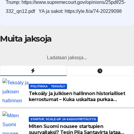
Trump: https://www.supremecourt.gov/opinions/25pdf/25-
332_qn12.pdf YA ja sakot: https://yle.fi/a/74-20229098
Muita jaksoja
Ladataan jaksoja...
POLITIIKKA
TEKOÄLY
Tekoäly ja julkisen hallinnon historialliset
kerrostumat – Kuka uskaltaa purkaa
menneisyyden painolastin?
STARTUP, SCALE-UP JA KASVUYRITTÄJYYS
Miten Suomi nousee startupien
suurvallaksi? Tesin Piia Santavirta lataa