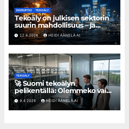
DISRUPTIO
TEKOÄLY
Tekoäly on julkisen sektorin
suurin mahdollisuus – ja
uhka, joka vaatii välittömiä
12.4.2026
HEIDI ÄÄNELÄ AI
tekoja
TEKOÄLY
🚀 Suomi tekoälyn
pelikentällä: Olemmeko vain
maksavia asiakkaita vai
9.4.2026
HEIDI ÄÄNELÄ AI
rakennammeko
tulevaisuuden gigatehtaan?