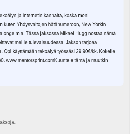
koälyn ja internetin kannalta, koska moni
eisiin kuten Yhdysvaltojen hätänumeroon, New Yorkin
toja ongelmia. Tässä jaksossa Mikael Hugg nostaa nämä
koittavat meille tulevaisuudessa. Jakson tarjoaa
. Opi käyttämään tekoälyä työssäsi 29,90€/kk. Kokeile
0. www.mentorsprint.comKuuntele tämä ja muutkin
aksoja...