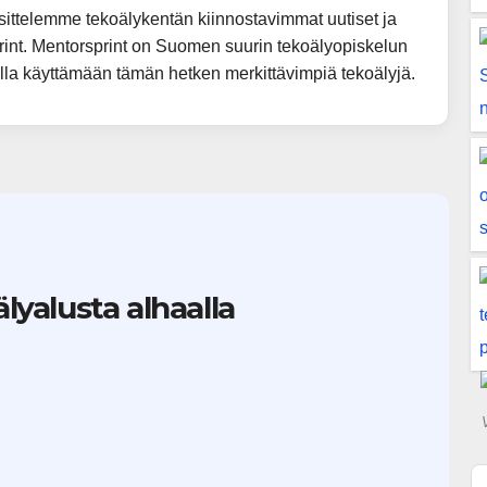
ittelemme tekoälykentän kiinnostavimmat uutiset ja
print. Mentorsprint on Suomen suurin tekoälyopiskelun
alla käyttämään tämän hetken merkittävimpiä tekoälyjä.
älyalusta alhaalla