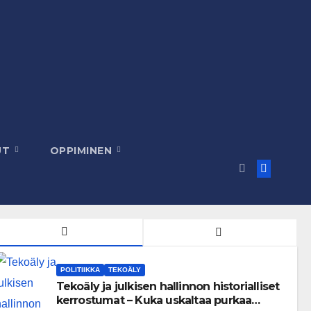
UT
OPPIMINEN
POLITIIKKA
TEKOÄLY
Tekoäly ja julkisen hallinnon historialliset
kerrostumat – Kuka uskaltaa purkaa