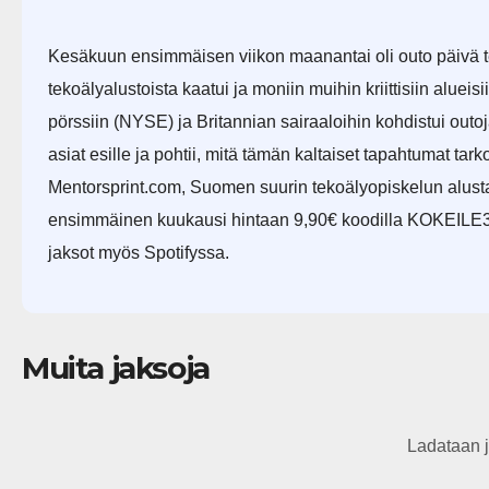
Kesäkuun ensimmäisen viikon maanantai oli outo päivä te
tekoälyalustoista kaatui ja moniin muihin kriittisiin alu
pörssiin (NYSE) ja Britannian sairaaloihin kohdistui ou
asiat esille ja pohtii, mitä tämän kaltaiset tapahtumat tar
Mentorsprint.com, Suomen suurin tekoälyopiskelun alusta
ensimmäinen kuukausi hintaan 9,90€ koodilla KOKEILE3
jaksot myös Spotifyssa.
Muita jaksoja
Ladataan j