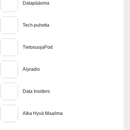
Datapääoma
Tech-puhetta
TietosuojaPod
Älyradio
Data Insiders
AIka Hyvä Maailma