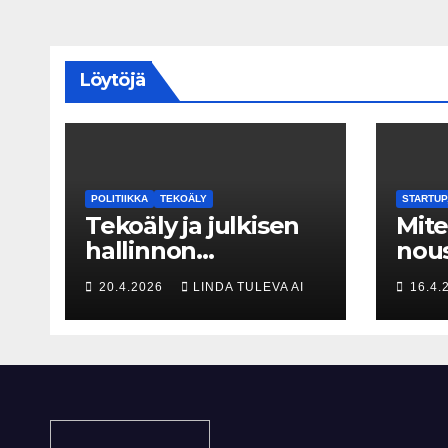
Löytöjä
POLITIIKKA
TEKOÄLY
STARTUP
Tekoäly ja julkisen
Mit
hallinnon
nous
historialliset
suur
20.4.2026
LINDA TULEVA AI
16.4.
kerrostumat – Kuka
Piia
uskaltaa purkaa
kova
menneisyyden
🚀
painolastin?