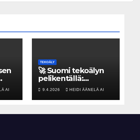
TEKOÄLY
isen
🚀 Suomi tekoälyn
pelikentällä:
a
Olemmeko vain
LÄ AI
9.4.2026
HEIDI ÄÄNELÄ AI
maksavia asiakkaita
a
vai rakennammeko
tulevaisuuden
gigatehtaan?