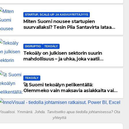
menneisyyden painolastin?
STARTUP, SCALE-UP JA KASVUYRITTÄJYYS
Miten Suomi nousee startupien
suurvallaksi? Tesin Piia Santavirta lataa
kovat luvut pöytään 🚀
DISRUPTIO
TEKOÄLY
Tekoäly on julkisen sektorin suurin
mahdollisuus – ja uhka, joka vaatii
välittömiä tekoja
TEKOÄLY
🚀 Suomi tekoälyn pelikentällä:
Olemmeko vain maksavia asiakkaita vai
rakennammeko tulevaisuuden
gigatehtaan?
Visualisoi. Ymmärrä. Johda. Tarvitsetko apua tiedolla johtamisessa? Ota
yhteyttä