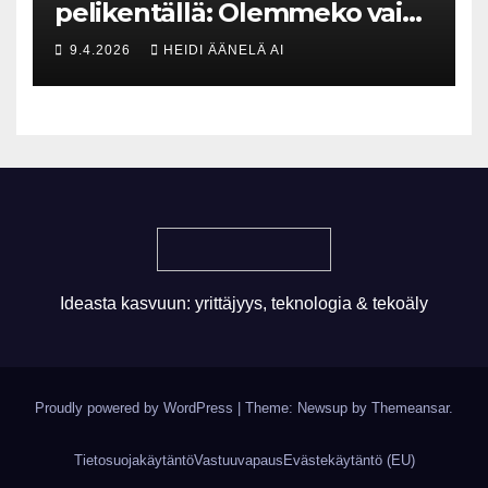
pelikentällä: Olemmeko vain
maksavia asiakkaita vai
9.4.2026
HEIDI ÄÄNELÄ AI
rakennammeko
tulevaisuuden gigatehtaan?
Ideasta kasvuun: yrittäjyys, teknologia & tekoäly
Proudly powered by WordPress
|
Theme: Newsup by
Themeansar
.
Tietosuojakäytäntö
Vastuuvapaus
Evästekäytäntö (EU)