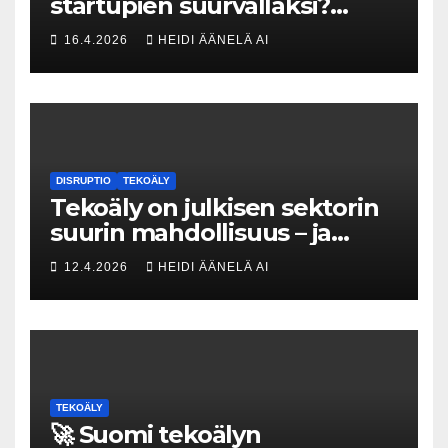
startupien suurvallaksi?
Tesin Piia Santavirta lataa
16.4.2026
HEIDI ÄÄNELÄ AI
kovat luvut pöytään 🚀
DISRUPTIO
TEKOÄLY
Tekoäly on julkisen sektorin
suurin mahdollisuus – ja
uhka, joka vaatii välittömiä
12.4.2026
HEIDI ÄÄNELÄ AI
tekoja
TEKOÄLY
🚀 Suomi tekoälyn