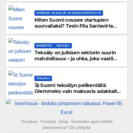
painolastin?
STARTUP, SCALE-UP JA KASVUYRITTÄJYYS
Miten Suomi nousee startupien
suurvallaksi? Tesin Piia Santavirta
lataa kovat luvut pöytään 🚀
DISRUPTIO
TEKOÄLY
Tekoäly on julkisen sektorin suurin
mahdollisuus – ja uhka, joka vaatii
välittömiä tekoja
TEKOÄLY
🚀 Suomi tekoälyn pelikentällä:
Olemmeko vain maksavia asiakkaita
vai rakennammeko tulevaisuuden
gigatehtaan?
Visualisoi. Ymmärrä. Johda. Tarvitsetko apua tiedolla
johtamisessa? Ota yhteyttä