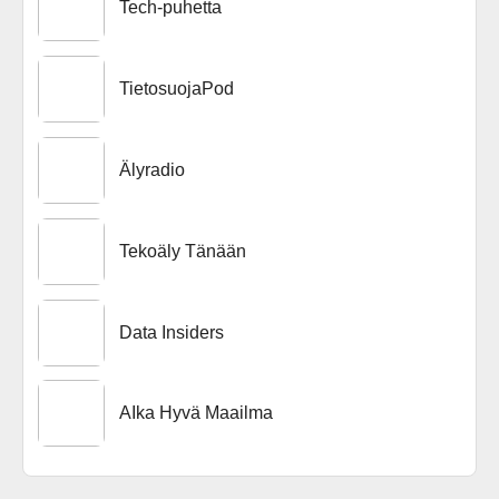
Tech-puhetta
TietosuojaPod
Älyradio
Tekoäly Tänään
Data Insiders
AIka Hyvä Maailma