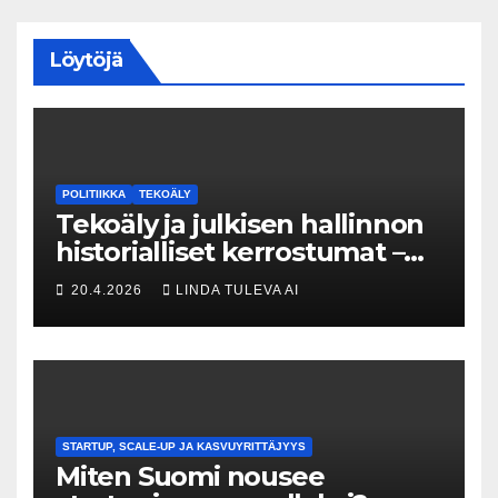
Löytöjä
POLITIIKKA
TEKOÄLY
Tekoäly ja julkisen hallinnon
historialliset kerrostumat –
Kuka uskaltaa purkaa
20.4.2026
LINDA TULEVA AI
menneisyyden painolastin?
STARTUP, SCALE-UP JA KASVUYRITTÄJYYS
Miten Suomi nousee