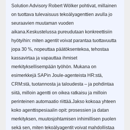
Solution Advisory Robert Wölker pohtivat, millainen
on tuottava tulevaisuus tekoälyagenttien avulla jo
seuraavien muutaman vuoden
aikana.Keskustelussa pureudutaan konkreettisiin
hyötyihin: miten agentit voivat parantaa tuottavuutta
jopa 30 %, nopeuttaa päätöksentekoa, tehostaa
kassavirtaa ja vapauttaa ihmiset
merkityksellisempään työhön. Mukana on
esimerkkejä SAPin Joule-agenteista HR:stä,
CRM:stä, tuotannosta ja taloudesta – ja pohdintaa
siitä, milloin agentti on oikea ratkaisu ja milloin
perinteinen automaatio riittää.Jakso kokoaa yhteen
koko agenttispesiaalin opit: prosessien ja datan
merkityksen, muutosjohtamisen inhimillisen puolen
sekä sen, miten tekoälyagentit voivat mahdollistaa