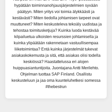
hypätään toiminnanohjausjärjestelmien syvään
päätyyn. Miten yritys voi toimia älykkäästi ja
kestävästi? Miten tiedolla johtamisen tarpeet ovat
muuttuneet? Miten keskusteleva tekoäly uudistaa ja
tehostaa toimitusketjuja? Kuinka luoda kestävää
kilpailuetua ulkoisten resurssien johtamisella ja
kuinka ylipäätään rakennetaan vastuullisempaa
liiketoimintaa? Entä kuinka järjestelmät tukevat
asiakaskokemusta ja sitä, että asiakas olisi todella
keskiössä? Haastattelussa eri alojen
huippuasiantuntijoita. Juontajana Antti Merilehto.
Ohjelman tuottaa SAP Finland. Osallistu
keskusteluun ja jaa oma kuunteluhetkesi somessa
#thebestrun