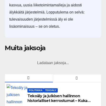
kasvua, uusia liiketoimintamalleja ja aidosti
älykkäitä järjestelmiä. Lopputulema on selvä:
tulevaisuuden järjestelmissä äly ei ole
lisäominaisuus – se on oletus.
Muita jaksoja
Ladataan jaksoja...
POLITIIKKA
TEKOÄLY
Tekoäly ja julkisen hallinnon
historialliset kerrostumat – Kuka
uskaltaa purkaa menneisyyden