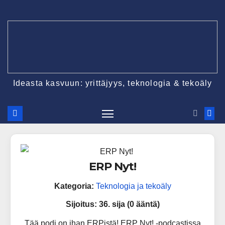
Ideasta kasvuun: yrittäjyys, teknologia & tekoäly
ERP Nyt!
Kategoria:
Teknologia ja tekoäly
Sijoitus:
36. sija (0 ääntä)
Tää podi on ihan ERPistä! ERP Nyt! -podcastissa