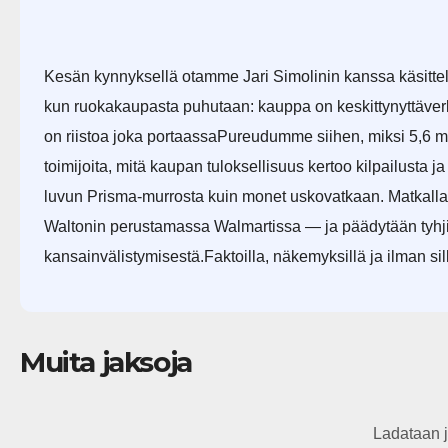
Kesän kynnyksellä otamme Jari Simolinin kanssa käsittel
kun ruokakaupasta puhutaan: kauppa on keskittynyttäverk
on riistoa joka portaassaPureudumme siihen, miksi 5,6 
toimijoita, mitä kaupan tuloksellisuus kertoo kilpailust
luvun Prisma-murrosta kuin monet uskovatkaan. Matkall
Waltonin perustamassa Walmartissa — ja päädytään tyhj
kansainvälistymisestä.Faktoilla, näkemyksillä ja ilman si
Muita jaksoja
Ladataan j