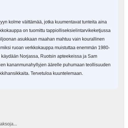
yyn kolme väittämää, jotka kuumentavat tunteita aina
kokauppa on tuomittu tappiolliseksielintarvikeketjussa
miljoonan asukkaan maahan mahtuu vain kourallinen
a ja miksi ruoan verkkokauppa muistuttaa enemmän 1980-
a käydään Norjassa, Ruotsin apteekeissa ja Sam
ien kananmunahyllyjen äärelle puhumaan teollisuuden
lkkihansikkaita. Tervetuloa kuuntelemaan.
aksoja...