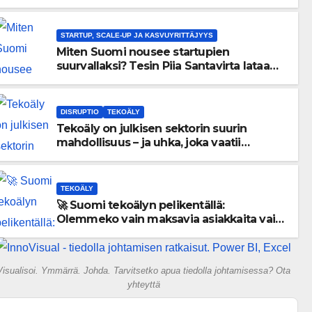
menneisyyden painolastin?
STARTUP, SCALE-UP JA KASVUYRITTÄJYYS
Miten Suomi nousee startupien
suurvallaksi? Tesin Piia Santavirta lataa
kovat luvut pöytään 🚀
DISRUPTIO
TEKOÄLY
Tekoäly on julkisen sektorin suurin
mahdollisuus – ja uhka, joka vaatii
välittömiä tekoja
TEKOÄLY
🚀 Suomi tekoälyn pelikentällä:
Olemmeko vain maksavia asiakkaita vai
rakennammeko tulevaisuuden
gigatehtaan?
Visualisoi. Ymmärrä. Johda. Tarvitsetko apua tiedolla johtamisessa? Ota
yhteyttä