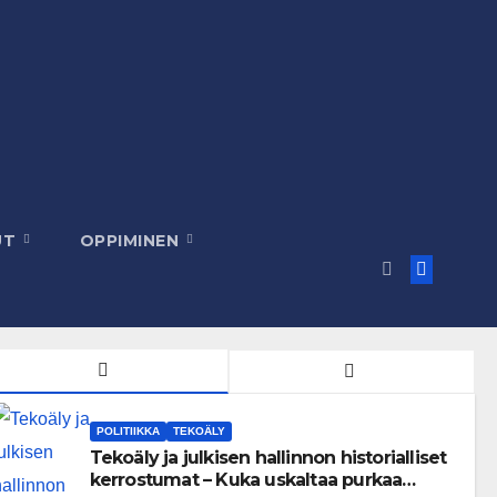
UT
OPPIMINEN
POLITIIKKA
TEKOÄLY
Tekoäly ja julkisen hallinnon historialliset
kerrostumat – Kuka uskaltaa purkaa