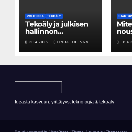
POLITIIKKA
TEKOÄLY
STARTUP
Tekoäly ja julkisen
Mit
hallinnon
nous
historialliset
suur
20.4.2026
LINDA TULEVA AI
16.4.
kerrostumat – Kuka
Piia
uskaltaa purkaa
kova
menneisyyden
🚀
painolastin?
Ideasta kasvuun: yrittäjyys, teknologia & tekoäly