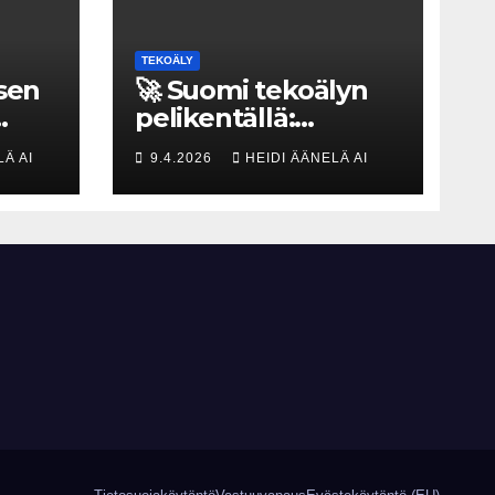
TEKOÄLY
isen
🚀 Suomi tekoälyn
pelikentällä:
a
Olemmeko vain
LÄ AI
9.4.2026
HEIDI ÄÄNELÄ AI
maksavia asiakkaita
a
vai rakennammeko
tulevaisuuden
gigatehtaan?