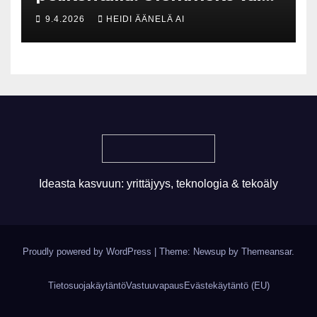
maksavia asiakkaita vai
9.4.2026
HEIDI ÄÄNELÄ AI
rakennammeko
tulevaisuuden gigatehtaan?
Ideasta kasvuun: yrittäjyys, teknologia & tekoäly
Proudly powered by WordPress
|
Theme: Newsup by
Themeansar
.
Tietosuojakäytäntö
Vastuuvapaus
Evästekäytäntö (EU)