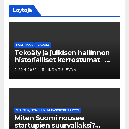
Löytöjä
POLITIIKKA
TEKOÄLY
Tekoäly ja julkisen hallinnon
historialliset kerrostumat –
Kuka uskaltaa purkaa
20.4.2026
LINDA TULEVA AI
menneisyyden painolastin?
STARTUP, SCALE-UP JA KASVUYRITTÄJYYS
Miten Suomi nousee
startupien suurvallaksi?