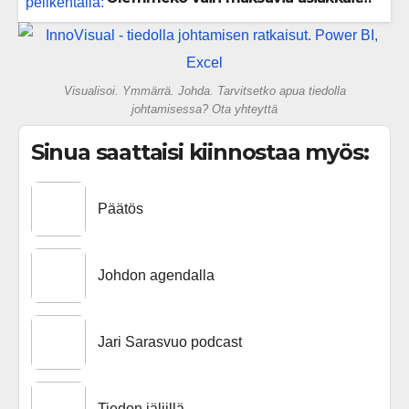
vai rakennammeko tulevaisuuden
gigatehtaan?
Visualisoi. Ymmärrä. Johda. Tarvitsetko apua tiedolla
johtamisessa? Ota yhteyttä
Sinua saattaisi kiinnostaa myös:
Päätös
Johdon agendalla
Jari Sarasvuo podcast
Tiedon jäljillä