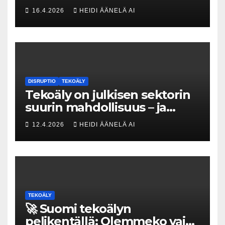
Tesin Piia Santavirta lataa
16.4.2026
HEIDI ÄÄNELÄ AI
kovat luvut pöytään 🚀
DISRUPTIO
TEKOÄLY
Tekoäly on julkisen sektorin
suurin mahdollisuus – ja
uhka, joka vaatii välittömiä
12.4.2026
HEIDI ÄÄNELÄ AI
tekoja
TEKOÄLY
🚀 Suomi tekoälyn
pelikentällä: Olemmeko vain