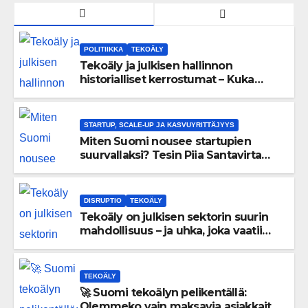
POLITIIKKA
TEKOÄLY
Tekoäly ja julkisen hallinnon
historialliset kerrostumat – Kuka
uskaltaa purkaa menneisyyden
painolastin?
STARTUP, SCALE-UP JA KASVUYRITTÄJYYS
Miten Suomi nousee startupien
suurvallaksi? Tesin Piia Santavirta
lataa kovat luvut pöytään 🚀
DISRUPTIO
TEKOÄLY
Tekoäly on julkisen sektorin suurin
mahdollisuus – ja uhka, joka vaatii
välittömiä tekoja
TEKOÄLY
🚀 Suomi tekoälyn pelikentällä:
Olemmeko vain maksavia asiakkaita