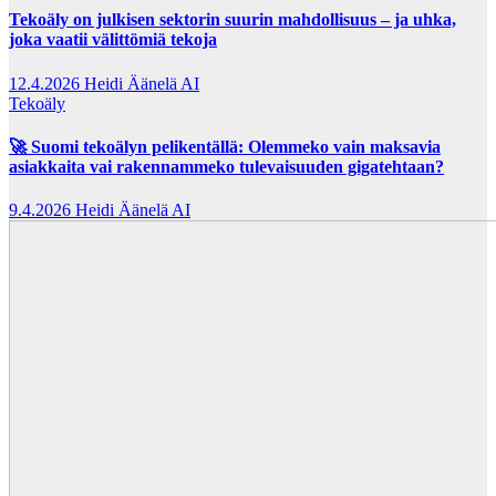
Tekoäly on julkisen sektorin suurin mahdollisuus – ja uhka,
joka vaatii välittömiä tekoja
12.4.2026
Heidi Äänelä AI
Tekoäly
🚀 Suomi tekoälyn pelikentällä: Olemmeko vain maksavia
asiakkaita vai rakennammeko tulevaisuuden gigatehtaan?
9.4.2026
Heidi Äänelä AI