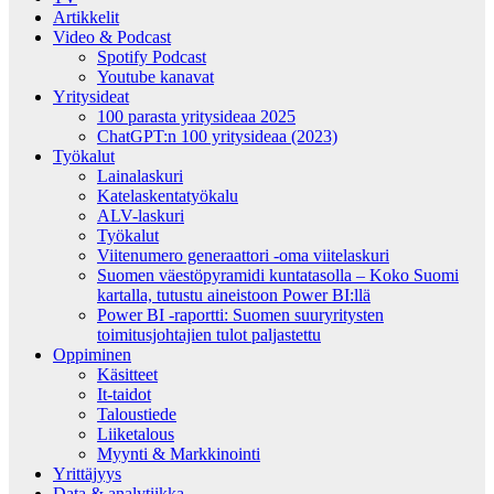
Artikkelit
Video & Podcast
Spotify Podcast
Youtube kanavat
Yritysideat
100 parasta yritysideaa 2025
ChatGPT:n 100 yritysideaa (2023)
Työkalut
Lainalaskuri
Katelaskentatyökalu
ALV-laskuri
Työkalut
Viitenumero generaattori -oma viitelaskuri
Suomen väestöpyramidi kuntatasolla – Koko Suomi
kartalla, tutustu aineistoon Power BI:llä
Power BI -raportti: Suomen suuryritysten
toimitusjohtajien tulot paljastettu
Oppiminen
Käsitteet
It-taidot
Taloustiede
Liiketalous
Myynti & Markkinointi
Yrittäjyys
Data & analytiikka