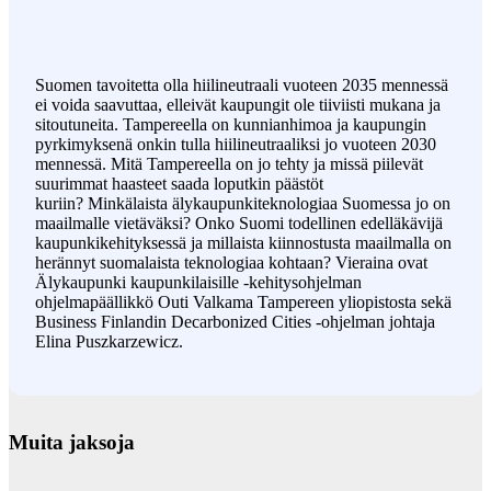
Suomen tavoitetta olla hiilineutraali vuoteen 2035 mennessä
ei voida saavuttaa, elleivät kaupungit ole tiiviisti mukana ja
sitoutuneita. Tampereella on kunnianhimoa ja kaupungin
pyrkimyksenä onkin tulla hiilineutraaliksi jo vuoteen 2030
mennessä. Mitä Tampereella on jo tehty ja missä piilevät
suurimmat haasteet saada loputkin päästöt
kuriin? Minkälaista älykaupunkiteknologiaa Suomessa jo on
maailmalle vietäväksi? Onko Suomi todellinen edelläkävijä
kaupunkikehityksessä ja millaista kiinnostusta maailmalla on
herännyt suomalaista teknologiaa kohtaan? Vieraina ovat
Älykaupunki kaupunkilaisille -kehitysohjelman
ohjelmapäällikkö Outi Valkama Tampereen yliopistosta sekä
Business Finlandin Decarbonized Cities -ohjelman johtaja
Elina Puszkarzewicz.
Muita jaksoja