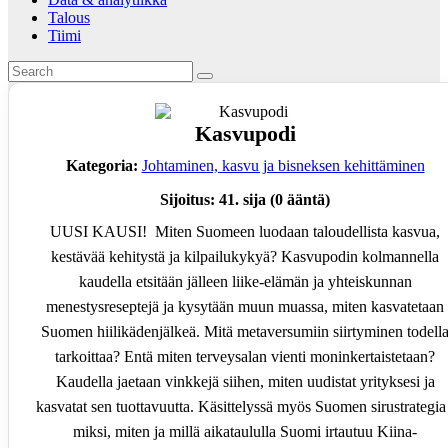
Talous
Tiimi
Kasvupodi
Kategoria:
Johtaminen, kasvu ja bisneksen kehittäminen
Sijoitus:
41. sija (0 ääntä)
UUSI KAUSI! Miten Suomeen luodaan taloudellista kasvua,
kestävää kehitystä ja kilpailukykyä? Kasvupodin kolmannella
kaudella etsitään jälleen liike-elämän ja yhteiskunnan
menestysreseptejä ja kysytään muun muassa, miten kasvatetaan
Suomen hiilikädenjälkeä. Mitä metaversumiin siirtyminen todell
tarkoittaa? Entä miten terveysalan vienti moninkertaistetaan?
Kaudella jaetaan vinkkejä siihen, miten uudistat yrityksesi ja
kasvatat sen tuottavuutta. Käsittelyssä myös Suomen sirustrategia
miksi, miten ja millä aikataululla Suomi irtautuu Kiina-