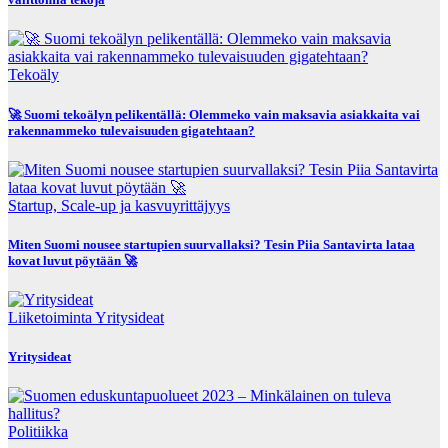
Tekoäly
🚀 Suomi tekoälyn pelikentällä: Olemmeko vain maksavia asiakkaita vai
rakennammeko tulevaisuuden gigatehtaan?
Startup, Scale-up ja kasvuyrittäjyys
Miten Suomi nousee startupien suurvallaksi? Tesin Piia Santavirta lataa
kovat luvut pöytään 🚀
Liiketoiminta
Yritysideat
Yritysideat
Politiikka