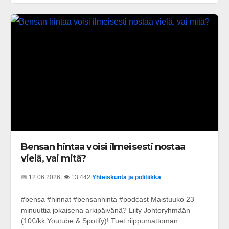
Bensan hintaa voisi ilmeisesti nostaa
vielä, vai mitä?
📅 12.06.2026
| 👁️ 13 442
|
Yhteiskunta ja politiikka
#bensa #hinnat #bensanhinta #podcast Maistuuko 23
minuuttia jokaisena arkipäivänä? Liity Johtoryhmään
(10€/kk Youtube & Spotify)! Tuet riippumattoman