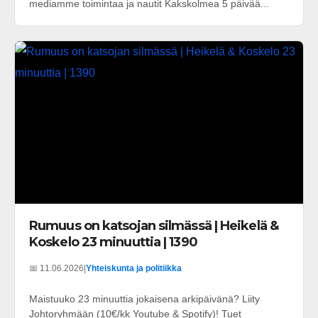
mediamme toimintaa ja nautit Kakskolmea 5 päivää...
Rumuus on katsojan silmässä | Heikelä &
Koskelo 23 minuuttia | 1390
📅 11.06.2026
|
Yhteiskunta ja politiikka
Maistuuko 23 minuuttia jokaisena arkipäivänä? Liity
Johtoryhmään (10€/kk Youtube & Spotify)! Tuet