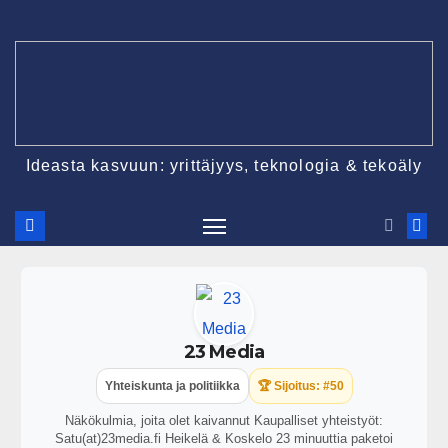
Ideasta kasvuun: yrittäjyys, teknologia & tekoäly
23 Media
Yhteiskunta ja politiikka
🏆 Sijoitus: #50
Näkökulmia, joita olet kaivannut Kaupalliset yhteistyöt:
Satu(at)23media.fi Heikelä & Koskelo 23 minuuttia paketoi