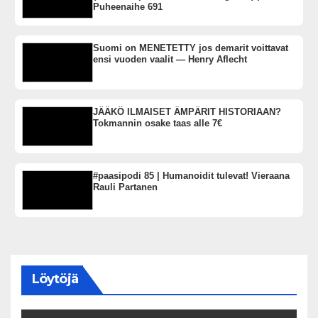
Puheenaihe 691
Suomi on MENETETTY jos demarit voittavat
ensi vuoden vaalit — Henry Aflecht
JÄÄKÖ ILMAISET ÄMPÄRIT HISTORIAAN?
Tokmannin osake taas alle 7€
#paasipodi 85 | Humanoidit tulevat! Vieraana
Rauli Partanen
Löytöjä