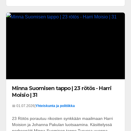
Minna Suomisen tappo | 23 rötös - Harri
Moisio | 31
📅 01.07.2026
|
Yhteiskunta ja politiikka
23 Rötös porautuu rikosten synkkään maailmaan Harri
Moision ja Johanna Pakulan luotsaamina. Käsittelyssä
perheenäiti Minna Suomisen tappo Turussa vuonna