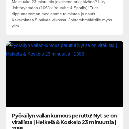
Maistuuko 23 minuuttia jokaisena arkipäivänä? Liity
Johtoryhmään (10€/kk Youtube & Spotify)! Tuet
riippumattoman mediamme toimintaa ja nautit
Kakskolmea 5 päivää viikossa. Johtoryhmäläisille myös
ylim...
Pyöräilyn vallankumous peruttu! Nyt se on
virallista | Heikelä & Koskelo 23 minuuttia |