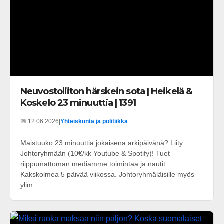
Neuvostoliiton härskein sota | Heikelä &
Koskelo 23 minuuttia | 1391
📅 12.06.2026
|
Yhteiskunta ja politiikka
Maistuuko 23 minuuttia jokaisena arkipäivänä? Liity
Johtoryhmään (10€/kk Youtube & Spotify)! Tuet
riippumattoman mediamme toimintaa ja nautit
Kakskolmea 5 päivää viikossa. Johtoryhmäläisille myös
ylim...