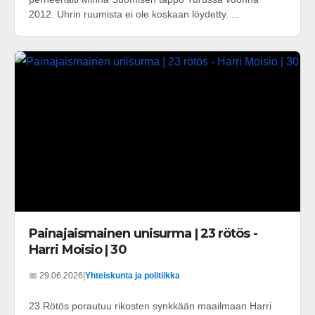
2012. Uhrin ruumista ei ole koskaan löydetty. ...
Painajaismainen unisurma | 23 rötös -
Harri Moisio | 30
📅 29.06.2026
|
Yhteiskunta ja politiikka
23 Rötös porautuu rikosten synkkään maailmaan Harri