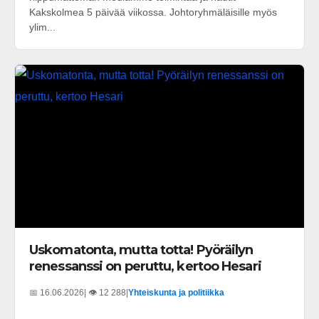
Kakskolmea 5 päivää viikossa. Johtoryhmäläisille myös
ylim...
Uskomatonta, mutta totta! Pyöräilyn
renessanssi on peruttu, kertoo Hesari
📅 16.06.2026
| 👁️ 12 288
|
Yhteiskunta ja politiikka