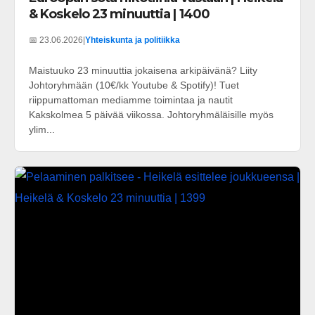
& Koskelo 23 minuuttia | 1400
📅 23.06.2026
|
Yhteiskunta ja politiikka
Maistuuko 23 minuuttia jokaisena arkipäivänä? Liity
Johtoryhmään (10€/kk Youtube & Spotify)! Tuet
riippumattoman mediamme toimintaa ja nautit
Kakskolmea 5 päivää viikossa. Johtoryhmäläisille myös
ylim...