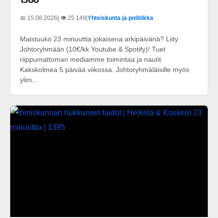
1388
📅 15.06.2026
| 👁️ 25 149
|
Yhteiskunta ja politiikka
Maistuuko 23 minuuttia jokaisena arkipäivänä? Liity
Johtoryhmään (10€/kk Youtube & Spotify)! Tuet
riippumattoman mediamme toimintaa ja nautit
Kakskolmea 5 päivää viikossa. Johtoryhmäläisille myös
ylim...