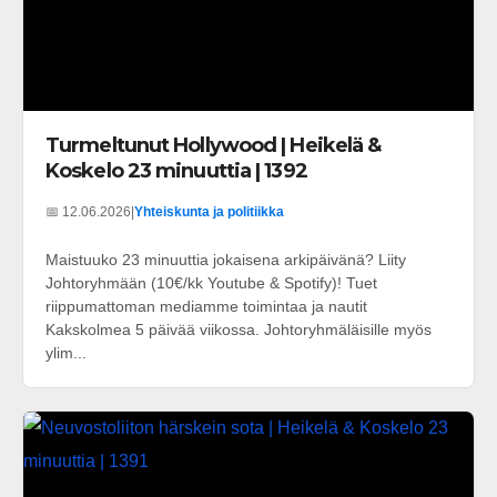
Turmeltunut Hollywood | Heikelä &
Koskelo 23 minuuttia | 1392
📅 12.06.2026
|
Yhteiskunta ja politiikka
Maistuuko 23 minuuttia jokaisena arkipäivänä? Liity
Johtoryhmään (10€/kk Youtube & Spotify)! Tuet
riippumattoman mediamme toimintaa ja nautit
Kakskolmea 5 päivää viikossa. Johtoryhmäläisille myös
ylim...