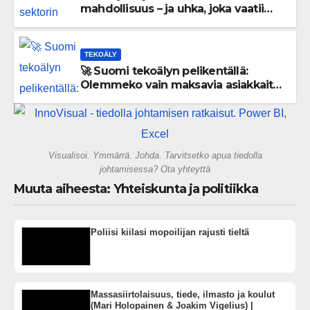
mahdollisuus – ja uhka, joka vaatii
välittömiä tekoja
TEKOÄLY
🚀 Suomi tekoälyn pelikentällä:
Olemmeko vain maksavia asiakkaita
vai rakennammeko tulevaisuuden
gigatehtaan?
Visualisoi. Ymmärrä. Johda. Tarvitsetko apua tiedolla
johtamisessa? Ota yhteyttä
Muuta aiheesta: Yhteiskunta ja politiikka
Poliisi kiilasi mopoilijan rajusti tieltä
Massasiirtolaisuus, tiede, ilmasto ja koulut
(Mari Holopainen & Joakim Vigelius) |