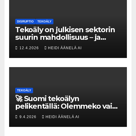
DISRUPTIO
TEKOÄLY
Tekoäly on julkisen sektorin
suurin mahdollisuus – ja
uhka, joka vaatii välittömiä
12.4.2026
HEIDI ÄÄNELÄ AI
tekoja
TEKOÄLY
🚀 Suomi tekoälyn
pelikentällä: Olemmeko vain
maksavia asiakkaita vai
9.4.2026
HEIDI ÄÄNELÄ AI
rakennammeko
tulevaisuuden gigatehtaan?