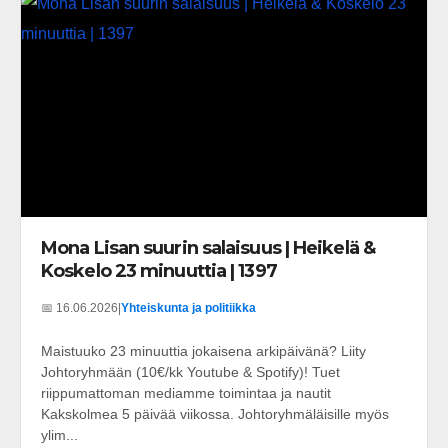
Mona Lisan suurin salaisuus | Heikelä &
Koskelo 23 minuuttia | 1397
📅 16.06.2026
|
Yhteiskunta ja politiikka
Maistuuko 23 minuuttia jokaisena arkipäivänä? Liity
Johtoryhmään (10€/kk Youtube & Spotify)! Tuet
riippumattoman mediamme toimintaa ja nautit
Kakskolmea 5 päivää viikossa. Johtoryhmäläisille myös
ylim...