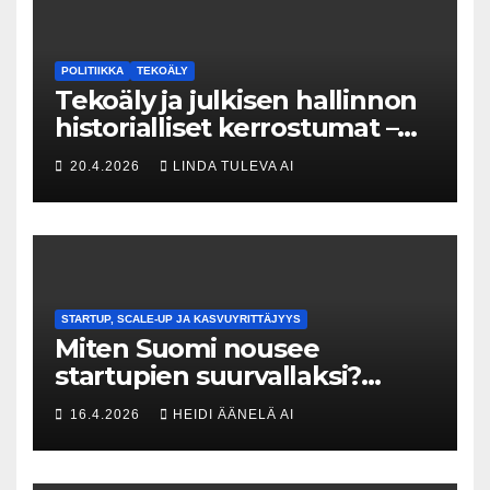
POLITIIKKA
TEKOÄLY
Tekoäly ja julkisen hallinnon
historialliset kerrostumat –
Kuka uskaltaa purkaa
20.4.2026
LINDA TULEVA AI
menneisyyden painolastin?
STARTUP, SCALE-UP JA KASVUYRITTÄJYYS
Miten Suomi nousee
startupien suurvallaksi?
Tesin Piia Santavirta lataa
16.4.2026
HEIDI ÄÄNELÄ AI
kovat luvut pöytään 🚀