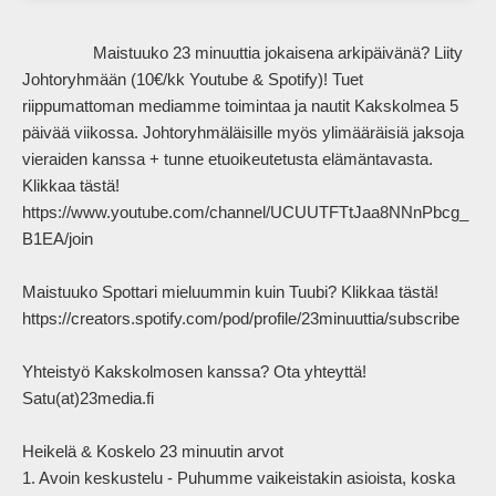
                Maistuuko 23 minuuttia jokaisena arkipäivänä? Liity 
Johtoryhmään (10€/kk Youtube & Spotify)! Tuet 
riippumattoman mediamme toimintaa ja nautit Kakskolmea 5 
päivää viikossa. Johtoryhmäläisille myös ylimääräisiä jaksoja 
vieraiden kanssa + tunne etuoikeutetusta elämäntavasta. 
Klikkaa tästä! 
https://www.youtube.com/channel/UCUUTFTtJaa8NNnPbcg_
B1EA/join

Maistuuko Spottari mieluummin kuin Tuubi? Klikkaa tästä! 
https://creators.spotify.com/pod/profile/23minuuttia/subscribe

Yhteistyö Kakskolmosen kanssa? Ota yhteyttä! 
Satu(at)23media.fi

Heikelä & Koskelo 23 minuutin arvot

1. Avoin keskustelu - Puhumme vaikeistakin asioista, koska 