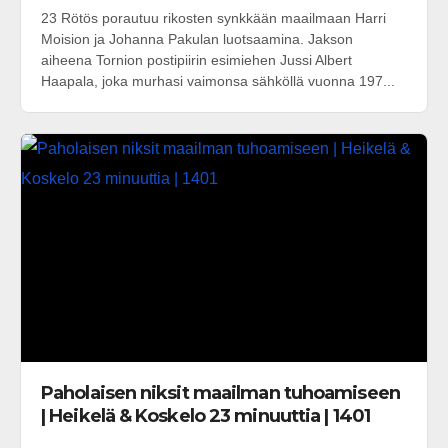
23 Rötös porautuu rikosten synkkään maailmaan Harri
Moision ja Johanna Pakulan luotsaamina. Jakson
aiheena Tornion postipiirin esimiehen Jussi Albert
Haapala, joka murhasi vaimonsa sähköllä vuonna 197...
Paholaisen niksit maailman tuhoamiseen
| Heikelä & Koskelo 23 minuuttia | 1401