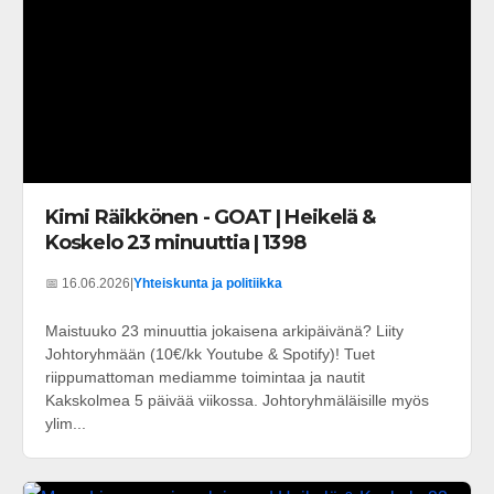
Kimi Räikkönen - GOAT | Heikelä &
Koskelo 23 minuuttia | 1398
📅 16.06.2026
|
Yhteiskunta ja politiikka
Maistuuko 23 minuuttia jokaisena arkipäivänä? Liity
Johtoryhmään (10€/kk Youtube & Spotify)! Tuet
riippumattoman mediamme toimintaa ja nautit
Kakskolmea 5 päivää viikossa. Johtoryhmäläisille myös
ylim...