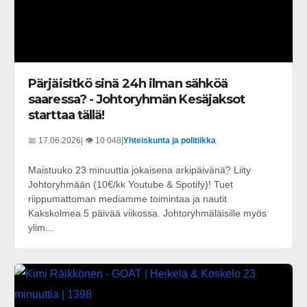
Pärjäisitkö sinä 24h ilman sähköä
saaressa? - Johtoryhmän Kesäjaksot
starttaa tällä!
📅 17.06.2026
| 👁️ 10 048
|
Yhteiskunta ja politiikka
Maistuuko 23 minuuttia jokaisena arkipäivänä? Liity
Johtoryhmään (10€/kk Youtube & Spotify)! Tuet
riippumattoman mediamme toimintaa ja nautit
Kakskolmea 5 päivää viikossa. Johtoryhmäläisille myös
ylim...