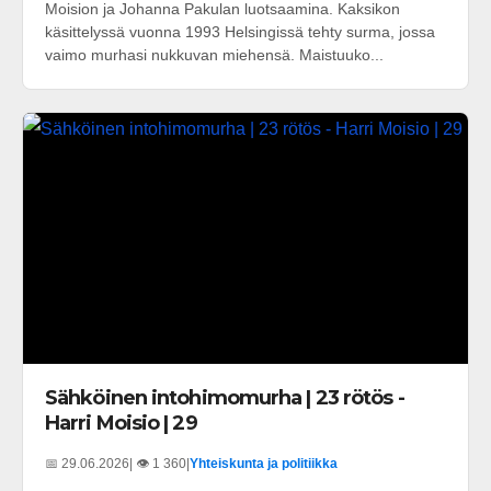
Moision ja Johanna Pakulan luotsaamina. Kaksikon
käsittelyssä vuonna 1993 Helsingissä tehty surma, jossa
vaimo murhasi nukkuvan miehensä. Maistuuko...
Sähköinen intohimomurha | 23 rötös -
Harri Moisio | 29
📅 29.06.2026
| 👁️ 1 360
|
Yhteiskunta ja politiikka