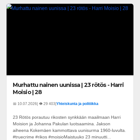
Murhattu nainen uunissa | 23 rötös - Harri
Moisio | 28
📅 10.07.2026
| 👁️ 29 403
|
Yhteiskunta ja politiikka
23 Rötös porautuu rikosten synkkään maailmaan Harri
Moision ja Johanna Pakulan luotsaamina. Jakson
aiheena Kokemäen kammottava uunisurma 1960-luvulta.
#truecrime #rikos #moisioMaistuuko 23 minuutti...