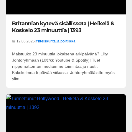
Britannian kytevä sisällissota | Heikelä &
Koskelo 23 minuuttia | 1393
📅 12.06.2026
|
Yhteiskunta ja politiikka
Maistuuko 23 minuuttia jokaisena arkipäivänä? Liity
Johtoryhmään (10€/kk Youtube & Spotify)! Tuet
riippumattoman mediamme toimintaa ja nautit
Kakskolmea 5 päivää viikossa. Johtoryhmäläisille myös
ylim...