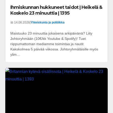
Ihmiskunnan hukkuneet taidot | Heikelä &
Koskelo 23 minuuttia | 1395
📅 14.06.2026
|
Yhteiskunta ja politiikka
Maistuuko 23 minuuttia jokaisena arkipäivänä? Liity
Johtoryhmään (10€/kk Youtube & Spotify)! Tuet
riippumattoman mediamme toimintaa ja nautit
Kakskolmea 5 päivää viikossa. Johtoryhmäläisille myös
ylim...