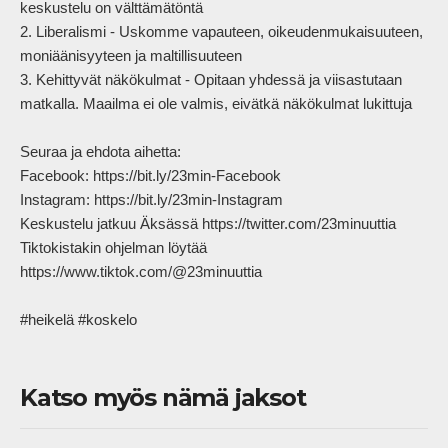
keskustelu on välttämätöntä

2. Liberalismi - Uskomme vapauteen, oikeudenmukaisuuteen, 
moniäänisyyteen ja maltillisuuteen

3. Kehittyvät näkökulmat - Opitaan yhdessä ja viisastutaan 
matkalla. Maailma ei ole valmis, eivätkä näkökulmat lukittuja

Seuraa ja ehdota aihetta:

Facebook: https://bit.ly/23min-Facebook

Instagram: https://bit.ly/23min-Instagram

Keskustelu jatkuu Äksässä https://twitter.com/23minuuttia

Tiktokistakin ohjelman löytää 
https://www.tiktok.com/@23minuuttia

#heikelä #koskelo            
Katso myös nämä jaksot