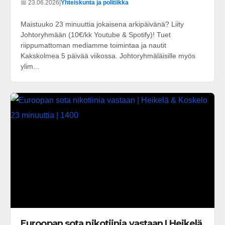
📅 23.06.2026
|
Yhteiskunta ja politiikka
Maistuuko 23 minuuttia jokaisena arkipäivänä? Liity
Johtoryhmään (10€/kk Youtube & Spotify)! Tuet
riippumattoman mediamme toimintaa ja nautit
Kakskolmea 5 päivää viikossa. Johtoryhmäläisille myös
ylim...
Euroopan sota nikotiinia vastaan | Heikelä