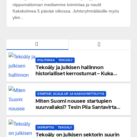
riippumattoman mediamme toimintaa ja nautit
Kakskolmea 5 päivää viikossa. Johtoryhmäläisille myös
ylim...
POLITIIKKA
TEKOÄLY
Tekoäly ja julkisen hallinnon
historialliset kerrostumat – Kuka
uskaltaa purkaa menneisyyden
painolastin?
STARTUP, SCALE-UP JA KASVUYRITTÄJYYS
Miten Suomi nousee startupien
suurvallaksi? Tesin Piia Santavirta
lataa kovat luvut pöytään 🚀
DISRUPTIO
TEKOÄLY
Tekoäly on julkisen sektorin suurin