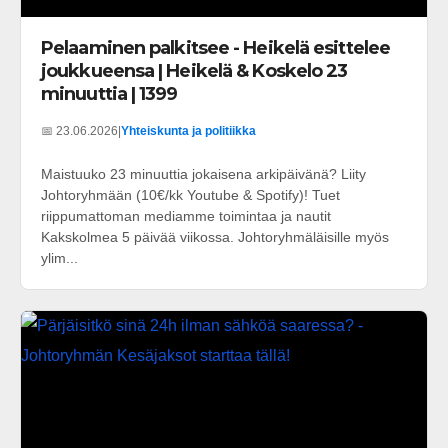
Pelaaminen palkitsee - Heikelä esittelee
joukkueensa | Heikelä & Koskelo 23
minuuttia | 1399
📅 23.06.2026
|
Yhteiskunta ja politiikka
Maistuuko 23 minuuttia jokaisena arkipäivänä? Liity
Johtoryhmään (10€/kk Youtube & Spotify)! Tuet
riippumattoman mediamme toimintaa ja nautit
Kakskolmea 5 päivää viikossa. Johtoryhmäläisille myös
ylim...