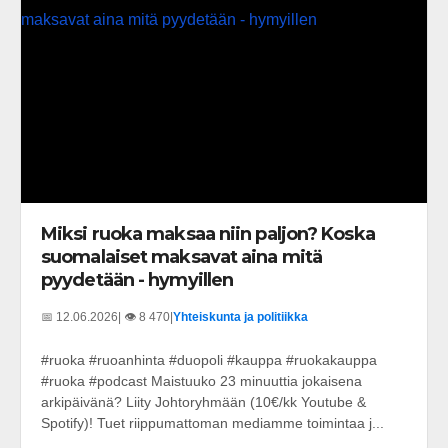
Miksi ruoka maksaa niin paljon? Koska
suomalaiset maksavat aina mitä
pyydetään - hymyillen
📅 12.06.2026
| 👁️ 8 470
|
Yhteiskunta ja politiikka
#ruoka #ruoanhinta #duopoli #kauppa #ruokakauppa
#ruoka #podcast Maistuuko 23 minuuttia jokaisena
arkipäivänä? Liity Johtoryhmään (10€/kk Youtube &
Spotify)! Tuet riippumattoman mediamme toimintaa j...