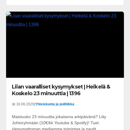
Liian vaaralliset kysymykset | Heikelä &
Koskelo 23 minuuttia | 1396
📅 16.06.2026
|
Yhteiskunta ja politiikka
Maistuuko 23 minuuttia jokaisena arkipäivänä? Liity
Johtoryhmään (10€/kk Youtube & Spotify)! Tuet
riippumattoman mediamme toimintaa ja nautit