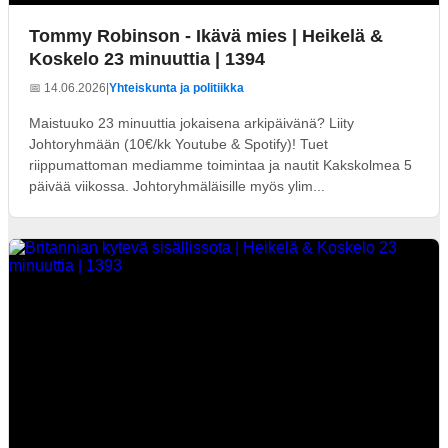
Tommy Robinson - Ikävä mies | Heikelä &
Koskelo 23 minuuttia | 1394
📅 14.06.2026
|
Yhteiskunta ja politiikka
Maistuuko 23 minuuttia jokaisena arkipäivänä? Liity
Johtoryhmään (10€/kk Youtube & Spotify)! Tuet
riippumattoman mediamme toimintaa ja nautit Kakskolmea 5
päivää viikossa. Johtoryhmäläisille myös ylim...