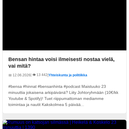
Bensan hintaa voisi ilmeisesti nostaa vielä,
vai mitä?
| 👁️ 13 442
📅 12.06.2026
|
Yhteiskunta ja politiikka
#bensa #hinnat #bensanhinta #podcast Maistuuko 23
minuuttia jokaisena arkipäivänä? Liity Johtoryhmään (10€/kk
Youtube & Spotify)! Tuet riippumattoman mediamme
toimintaa ja nautit Kakskolmea 5 päivää...