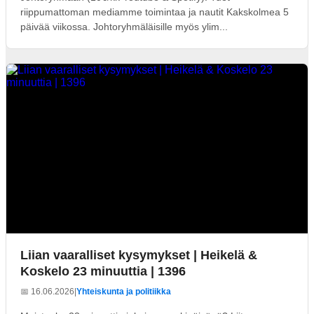
riippumattoman mediamme toimintaa ja nautit Kakskolmea 5
päivää viikossa. Johtoryhmäläisille myös ylim...
Liian vaaralliset kysymykset | Heikelä &
Koskelo 23 minuuttia | 1396
📅 16.06.2026
|
Yhteiskunta ja politiikka