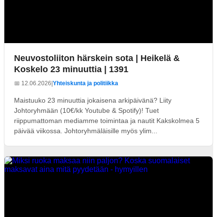
Neuvostoliiton härskein sota | Heikelä &
Koskelo 23 minuuttia | 1391
📅 12.06.2026
|
Yhteiskunta ja politiikka
Maistuuko 23 minuuttia jokaisena arkipäivänä? Liity
Johtoryhmään (10€/kk Youtube & Spotify)! Tuet
riippumattoman mediamme toimintaa ja nautit Kakskolmea 5
päivää viikossa. Johtoryhmäläisille myös ylim...