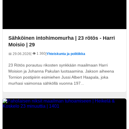
Sähköinen intohimomurha | 23 rötös - Harri
Moisio | 29
| 👁️ 1 360
📅 29.06.2026
|
Yhteiskunta ja politiikka
23 Rötös porautuu rikosten synkkään maailmaan Harri
Moision ja Johanna Pakulan luotsaamina. Jakson aiheena
Tornion postipiirin esimiehen Jussi Albert Haapala, joka
murhasi vaimonsa sähköllä vuonna 197...