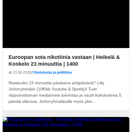
Euroopan sota nikotiinia vastaan | Heikelä &
Koskelo 23 minuuttia | 1400
📅 23.06.2026
|
Yhteiskunta ja politiikka
Maistuuko 23 minuuttia jokaisena arkipäivänä? Liity
Johtoryhmään (10€/kk Youtube & Spotify)! Tuet
riippumattoman mediamme toimintaa ja nautit Kakskolmea 5
päivää viikossa. Johtoryhmäläisille myös ylim...