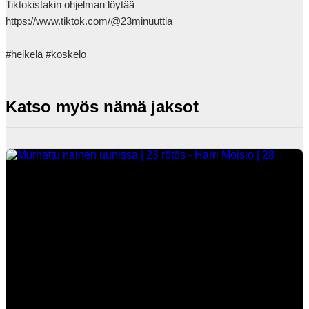
Tiktokistakin ohjelman löytää 
https://www.tiktok.com/@23minuuttia

#heikelä #koskelo            
Katso myös nämä jaksot