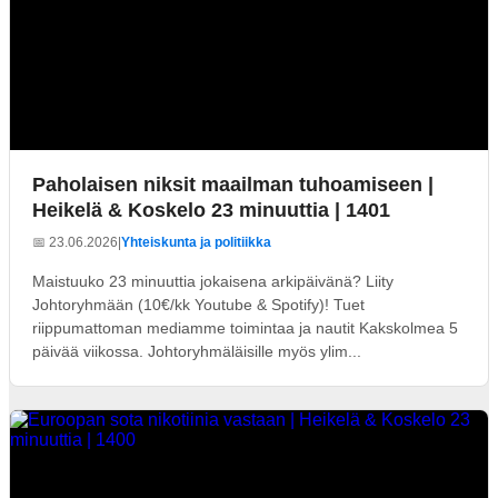
Paholaisen niksit maailman tuhoamiseen |
Heikelä & Koskelo 23 minuuttia | 1401
📅 23.06.2026
|
Yhteiskunta ja politiikka
Maistuuko 23 minuuttia jokaisena arkipäivänä? Liity
Johtoryhmään (10€/kk Youtube & Spotify)! Tuet
riippumattoman mediamme toimintaa ja nautit Kakskolmea 5
päivää viikossa. Johtoryhmäläisille myös ylim...