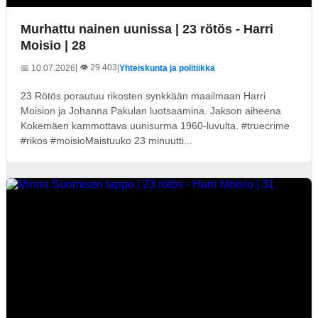
Murhattu nainen uunissa | 23 rötös - Harri
Moisio | 28
| 👁️ 29 403
📅 10.07.2026
|
Yhteiskunta ja politiikka
23 Rötös porautuu rikosten synkkään maailmaan Harri
Moision ja Johanna Pakulan luotsaamina. Jakson aiheena
Kokemäen kammottava uunisurma 1960-luvulta. #truecrime
#rikos #moisioMaistuuko 23 minuutti...