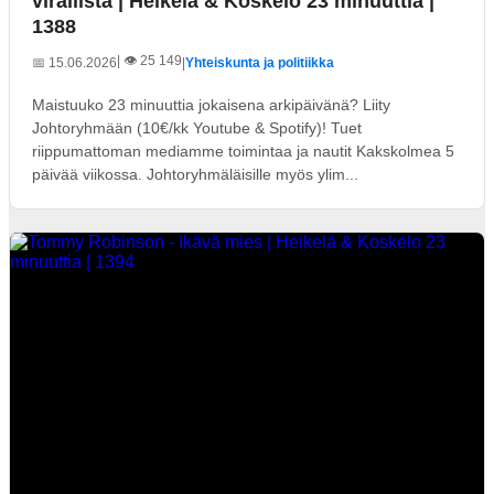
virallista | Heikelä & Koskelo 23 minuuttia |
1388
| 👁️ 25 149
📅 15.06.2026
|
Yhteiskunta ja politiikka
Maistuuko 23 minuuttia jokaisena arkipäivänä? Liity
Johtoryhmään (10€/kk Youtube & Spotify)! Tuet
riippumattoman mediamme toimintaa ja nautit Kakskolmea 5
päivää viikossa. Johtoryhmäläisille myös ylim...