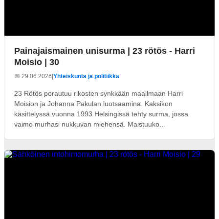
Painajaismainen unisurma | 23 rötös - Harri
Moisio | 30
📅 29.06.2026
|
Yhteiskunta ja politiikka
23 Rötös porautuu rikosten synkkään maailmaan Harri
Moision ja Johanna Pakulan luotsaamina. Kaksikon
käsittelyssä vuonna 1993 Helsingissä tehty surma, jossa
vaimo murhasi nukkuvan miehensä. Maistuuko...