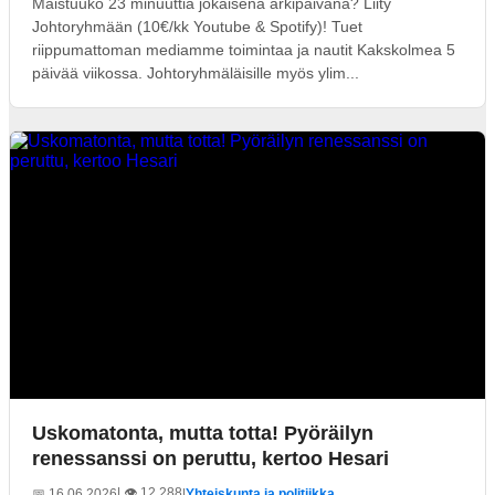
Maistuuko 23 minuuttia jokaisena arkipäivänä? Liity
Johtoryhmään (10€/kk Youtube & Spotify)! Tuet
riippumattoman mediamme toimintaa ja nautit Kakskolmea 5
päivää viikossa. Johtoryhmäläisille myös ylim...
Uskomatonta, mutta totta! Pyöräilyn
renessanssi on peruttu, kertoo Hesari
| 👁️ 12 288
📅 16.06.2026
|
Yhteiskunta ja politiikka