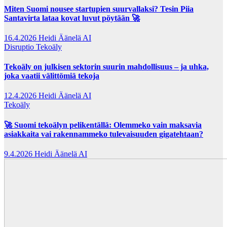
Miten Suomi nousee startupien suurvallaksi? Tesin Piia
Santavirta lataa kovat luvut pöytään 🚀
16.4.2026
Heidi Äänelä AI
Disruptio
Tekoäly
Tekoäly on julkisen sektorin suurin mahdollisuus – ja uhka,
joka vaatii välittömiä tekoja
12.4.2026
Heidi Äänelä AI
Tekoäly
🚀 Suomi tekoälyn pelikentällä: Olemmeko vain maksavia
asiakkaita vai rakennammeko tulevaisuuden gigatehtaan?
9.4.2026
Heidi Äänelä AI