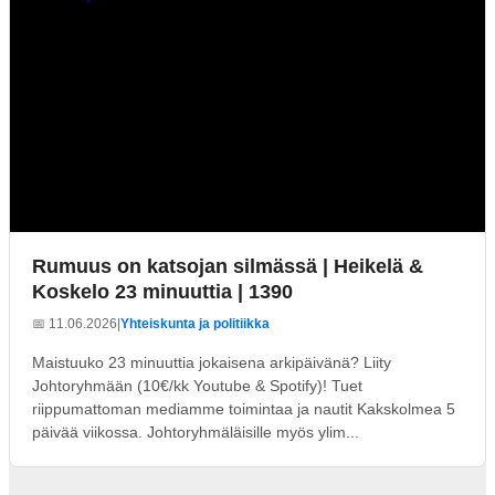
Rumuus on katsojan silmässä | Heikelä &
Koskelo 23 minuuttia | 1390
📅 11.06.2026
|
Yhteiskunta ja politiikka
Maistuuko 23 minuuttia jokaisena arkipäivänä? Liity
Johtoryhmään (10€/kk Youtube & Spotify)! Tuet
riippumattoman mediamme toimintaa ja nautit Kakskolmea 5
päivää viikossa. Johtoryhmäläisille myös ylim...