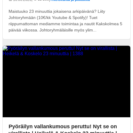
Maistuuko 23 minuuttia jokaisena arkipäivänä? Liity
Johtoryhmään (10€/kk Youtube & Spotify)! Tuet
riippumattoman mediamme toimintaa ja nautit Kakskolmea 5
päivää viikossa. Johtoryhmäläisille myös ylim...
Pyöräilyn vallankumous peruttu! Nyt se on