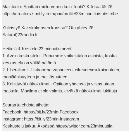
Maistuuko Spottari mieluummin kuin Tuubi? Klikkaa tästä! 
https://creators.spotify.com/pod/profile/23minuuttia/subscribe

Yhteistyö Kakskolmosen kanssa? Ota yhteyttä! 
Satu(at)23media.fi

Heikelä & Koskelo 23 minuutin arvot

1. Avoin keskustelu - Puhumme vaikeistakin asioista, koska 
keskustelu on välttämätöntä

2. Liberalismi - Uskomme vapauteen, oikeudenmukaisuuteen, 
moniäänisyyteen ja maltillisuuteen

3. Kehittyvät näkökulmat - Opitaan yhdessä ja viisastutaan 
matkalla. Maailma ei ole valmis, eivätkä näkökulmat lukittuja

Seuraa ja ehdota aihetta:

Facebook: https://bit.ly/23min-Facebook

Instagram: https://bit.ly/23min-Instagram

Keskustelu jatkuu Äksässä https://twitter.com/23minuuttia
