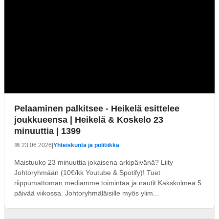
Pelaaminen palkitsee - Heikelä esittelee
joukkueensa | Heikelä & Koskelo 23
minuuttia | 1399
📅 23.06.2026
|
Yhteiskunta ja politiikka
Maistuuko 23 minuuttia jokaisena arkipäivänä? Liity
Johtoryhmään (10€/kk Youtube & Spotify)! Tuet
riippumattoman mediamme toimintaa ja nautit Kakskolmea 5
päivää viikossa. Johtoryhmäläisille myös ylim...