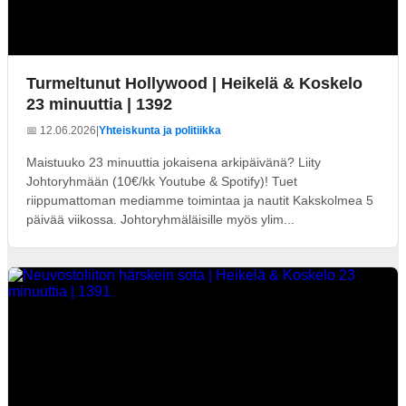
Turmeltunut Hollywood | Heikelä & Koskelo
23 minuuttia | 1392
📅 12.06.2026
|
Yhteiskunta ja politiikka
Maistuuko 23 minuuttia jokaisena arkipäivänä? Liity
Johtoryhmään (10€/kk Youtube & Spotify)! Tuet
riippumattoman mediamme toimintaa ja nautit Kakskolmea 5
päivää viikossa. Johtoryhmäläisille myös ylim...