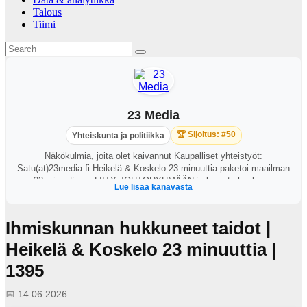
Talous
Tiimi
23 Media
🏆 Sijoitus: #50
Yhteiskunta ja politiikka
Näkökulmia, joita olet kaivannut Kaupalliset yhteistyöt:
Satu(at)23media.fi Heikelä & Koskelo 23 minuuttia paketoi maailman
23 minuutissa. LIITY JOHTORYHMÄÄN ja lunasta henkinen
Lue lisää kanavasta
etumatkasi etuoikeutettuna! Katsot 23 minuuttia viidesti viikossa
vain Johtoryhmän jäsenenä. Nautit jäsenenä myös 46 minuutin
mittaisista vierasjaksoista sekä ylimääräisestä sisällöstä! Paina
Ihmiskunnan hukkuneet taidot |
Join/Liity-namiskaa Youtubessa tai Spotifyssa ja korjaa potti himaan.
Seuraa Instassa: www.instagram.com/23minuuttia/ Ja X:ssä:
Heikelä & Koskelo 23 minuuttia |
https://twitter.com/23minuuttia
1395
📅 14.06.2026