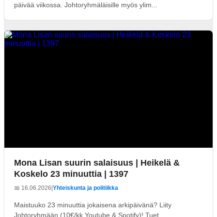
päivää viikossa. Johtoryhmäläisille myös ylim...
Mona Lisan suurin salaisuus | Heikelä &
Koskelo 23 minuuttia | 1397
📅 16.06.2026
|
Yhteiskunta ja politiikka
Maistuuko 23 minuuttia jokaisena arkipäivänä? Liity
Johtoryhmään (10€/kk Youtube & Spotify)! Tuet