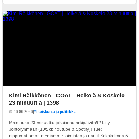
Kimi Räikkönen - GOAT | Heikelä & Koskelo
23 minuuttia | 1398
📅 16.06.2026
|
Yhteiskunta ja politiikka
Maistuuko 23 minuuttia jokaisena arkipäivänä? Liity
Johtoryhmään (10€/kk Youtube & Spotify)! Tuet
riippumattoman mediamme toimintaa ja nautit Kakskolmea 5