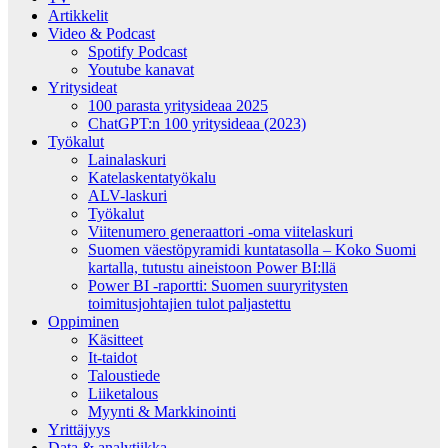
Artikkelit
Video & Podcast
Spotify Podcast
Youtube kanavat
Yritysideat
100 parasta yritysideaa 2025
ChatGPT:n 100 yritysideaa (2023)
Työkalut
Lainalaskuri
Katelaskentatyökalu
ALV-laskuri
Työkalut
Viitenumero generaattori -oma viitelaskuri
Suomen väestöpyramidi kuntatasolla – Koko Suomi
kartalla, tutustu aineistoon Power BI:llä
Power BI -raportti: Suomen suuryritysten
toimitusjohtajien tulot paljastettu
Oppiminen
Käsitteet
It-taidot
Taloustiede
Liiketalous
Myynti & Markkinointi
Yrittäjyys
Data & analytiikka