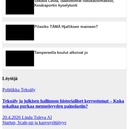
Sekava Ceuta, laaduttomat lukukausimaksut,
Kesäraportin kyselytunti
Pilasiko TÄMÄ Hjalliksen maineen?
Tampereella koulut alkoivat jo
Löytöjä
Politiikka
Tekoäly
Tekoäly ja julkisen hallinnon historialliset kerrostumat – Kuka
uskaltaa purkaa menneisyyden painolastin?
20.4.2026
Linda Tuleva AI
Startup, Scale-up ja kasvuyrittäjyys