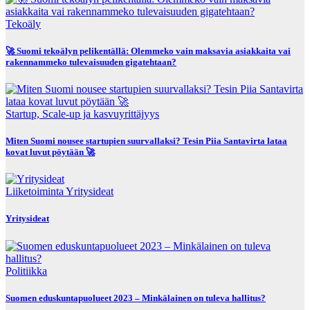
Tekoäly
🚀 Suomi tekoälyn pelikentällä: Olemmeko vain maksavia asiakkaita vai
rakennammeko tulevaisuuden gigatehtaan?
Startup, Scale-up ja kasvuyrittäjyys
Miten Suomi nousee startupien suurvallaksi? Tesin Piia Santavirta lataa
kovat luvut pöytään 🚀
Liiketoiminta
Yritysideat
Yritysideat
Politiikka
Suomen eduskuntapuolueet 2023 – Minkälainen on tuleva hallitus?