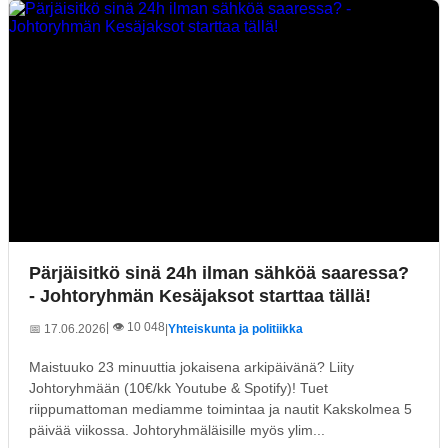
Pärjäisitkö sinä 24h ilman sähköä saaressa?
- Johtoryhmän Kesäjaksot starttaa tällä!
| 👁️ 10 048
📅 17.06.2026
|
Yhteiskunta ja politiikka
Maistuuko 23 minuuttia jokaisena arkipäivänä? Liity
Johtoryhmään (10€/kk Youtube & Spotify)! Tuet
riippumattoman mediamme toimintaa ja nautit Kakskolmea 5
päivää viikossa. Johtoryhmäläisille myös ylim...