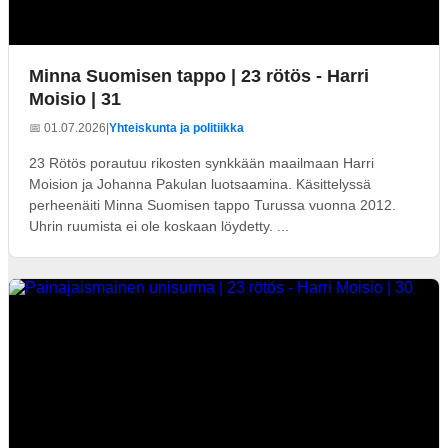
Minna Suomisen tappo | 23 rötös - Harri
Moisio | 31
📅 01.07.2026
|
Yhteiskunta ja politiikka
23 Rötös porautuu rikosten synkkään maailmaan Harri
Moision ja Johanna Pakulan luotsaamina. Käsittelyssä
perheenäiti Minna Suomisen tappo Turussa vuonna 2012.
Uhrin ruumista ei ole koskaan löydetty. ...