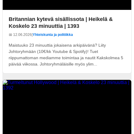
Britannian kytevä sisällissota | Heikelä &
Koskelo 23 minuuttia | 1393
📅 12.06.2026
|
Yhteiskunta ja politiikka
Maistuuko 23 minuuttia jokaisena arkipäivänä? Liity
Johtoryhmään (10€/kk Youtube & Spotify)! Tuet
riippumattoman mediamme toimintaa ja nautit Kakskolmea 5
päivää viikossa. Johtoryhmäläisille myös ylim...