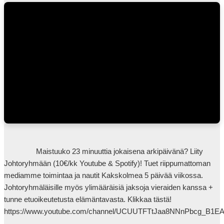
                Maistuuko 23 minuuttia jokaisena arkipäivänä? Liity 
Johtoryhmään (10€/kk Youtube & Spotify)! Tuet riippumattoman 
mediamme toimintaa ja nautit Kakskolmea 5 päivää viikossa. 
Johtoryhmäläisille myös ylimääräisiä jaksoja vieraiden kanssa + 
tunne etuoikeutetusta elämäntavasta. Klikkaa tästä! 
https://www.youtube.com/channel/UCUUTFTtJaa8NNnPbcg_B1EA/j