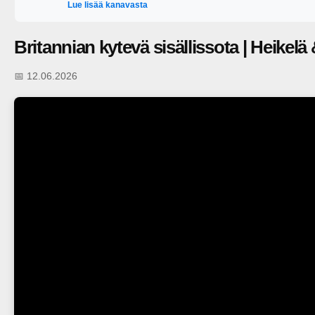
Lue lisää kanavasta
Join/Liity-namiskaa Youtubessa tai Spotifyssa ja korjaa po
X:ssä: https://twitter.com/23minuuttia
Britannian kytevä sisällissota | Heikelä
📅 12.06.2026