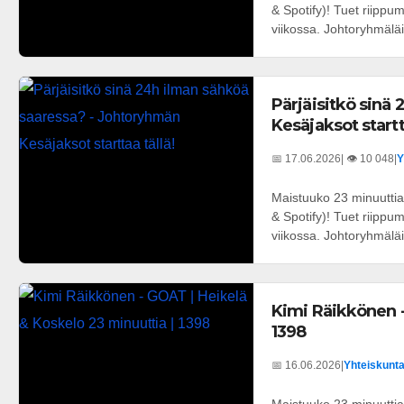
& Spotify)! Tuet riipp
viikossa. Johtoryhmäläis
Pärjäisitkö sinä
Kesäjaksot startta
📅 17.06.2026
| 👁️ 10 048
|
Y
Maistuuko 23 minuuttia
& Spotify)! Tuet riipp
viikossa. Johtoryhmäläis
Kimi Räikkönen -
1398
📅 16.06.2026
|
Yhteiskunta 