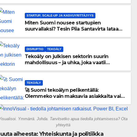
menneisyyden painolastin?
STARTUP, SCALE-UP JA KASVUYRITTÄJYYS
Miten Suomi nousee startupien
suurvallaksi? Tesin Piia Santavirta lataa
kovat luvut pöytään 🚀
DISRUPTIO
TEKOÄLY
Tekoäly on julkisen sektorin suurin
mahdollisuus – ja uhka, joka vaatii
välittömiä tekoja
TEKOÄLY
🚀 Suomi tekoälyn pelikentällä:
Olemmeko vain maksavia asiakkaita vai
rakennammeko tulevaisuuden
gigatehtaan?
Visualisoi. Ymmärrä. Johda. Tarvitsetko apua tiedolla johtamisessa? Ota
yhteyttä
uuta aiheesta: Yhteiskunta ja politiikka