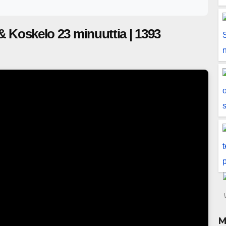
tti himaan. Seuraa Instassa: www.instagram.com/23minuuttia/ Ja
 & Koskelo 23 minuuttia | 1393
M