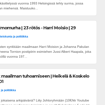
käsittelyssä vuonna 1993 Helsingissä tehty surma, jossa
n miehensä. Maistuuko...
momurha | 23 rötös - Harri Moisio | 29
teiskunta ja politiikka
osten synkkään maailmaan Harri Moision ja Johanna Pakulan
eena Tornion postipiirin esimiehen Jussi Albert Haapala, joka
öllä vuonna 197...
t maailman tuhoamiseen | Heikelä & Koskelo
01
ja politiikka
 jokaisena arkipäivänä? Liity Johtoryhmään (10€/kk Youtube