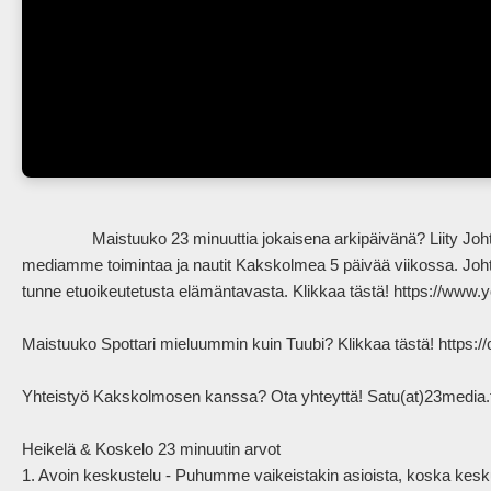
                Maistuuko 23 minuuttia jokaisena arkipäivänä? Liity Johtoryhmään (10€/kk Youtube & Spotify)! Tuet riippumattoman 
mediamme toimintaa ja nautit Kakskolmea 5 päivää viikossa. Johto
tunne etuoikeutetusta elämäntavasta. Klikkaa tästä! https://
Maistuuko Spottari mieluummin kuin Tuubi? Klikkaa tästä! https://c
Yhteistyö Kakskolmosen kanssa? Ota yhteyttä! Satu(at)23media.fi
Heikelä & Koskelo 23 minuutin arvot

1. Avoin keskustelu - Puhumme vaikeistakin asioista, koska kesku