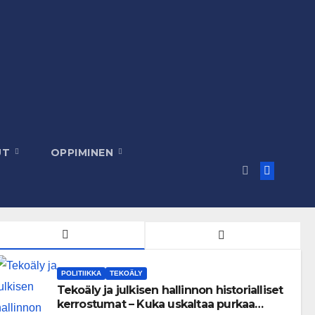
UT
OPPIMINEN
POLITIIKKA
TEKOÄLY
Tekoäly ja julkisen hallinnon historialliset
kerrostumat – Kuka uskaltaa purkaa