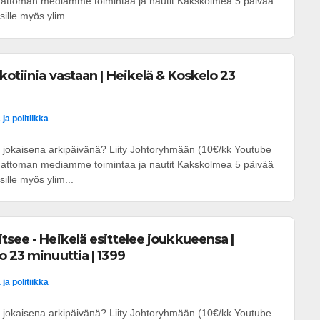
umattoman mediamme toimintaa ja nautit Kakskolmea 5 päivää
ille myös ylim...
kotiinia vastaan | Heikelä & Koskelo 23
ja politiikka
 jokaisena arkipäivänä? Liity Johtoryhmään (10€/kk Youtube
umattoman mediamme toimintaa ja nautit Kakskolmea 5 päivää
ille myös ylim...
tsee - Heikelä esittelee joukkueensa |
o 23 minuuttia | 1399
ja politiikka
 jokaisena arkipäivänä? Liity Johtoryhmään (10€/kk Youtube