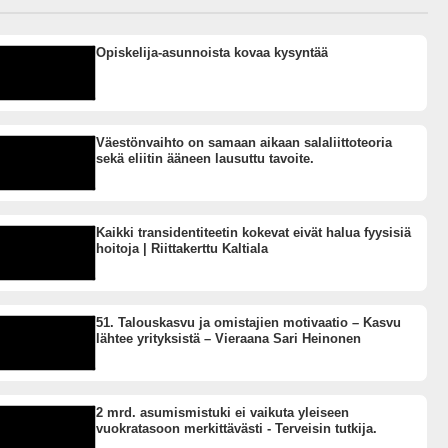
Opiskelija-asunnoista kovaa kysyntää
Väestönvaihto on samaan aikaan salaliittoteoria
sekä eliitin ääneen lausuttu tavoite.
Kaikki transidentiteetin kokevat eivät halua fyysisiä
hoitoja | Riittakerttu Kaltiala
51. Talouskasvu ja omistajien motivaatio – Kasvu
lähtee yrityksistä – Vieraana Sari Heinonen
2 mrd. asumismistuki ei vaikuta yleiseen
vuokratasoon merkittävästi - Terveisin tutkija.