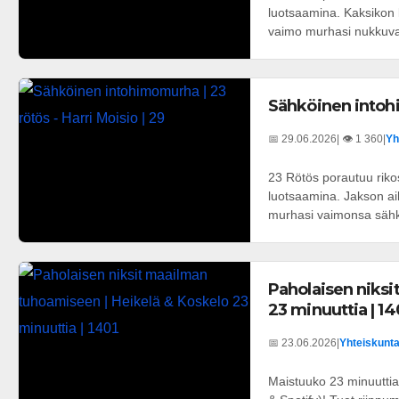
luotsaamina. Kaksikon 
vaimo murhasi nukkuva
Sähköinen intohi
📅 29.06.2026
| 👁️ 1 360
|
Yh
23 Rötös porautuu rik
luotsaamina. Jakson aih
murhasi vaimonsa sähk
Paholaisen niksi
23 minuuttia | 14
📅 23.06.2026
|
Yhteiskunta 
Maistuuko 23 minuuttia