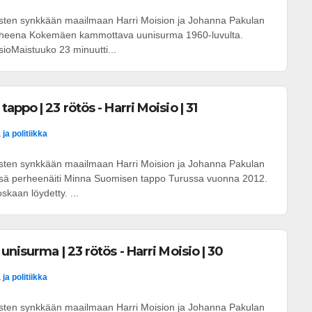
osten synkkään maailmaan Harri Moision ja Johanna Pakulan
iheena Kokemäen kammottava uunisurma 1960-luvulta.
sioMaistuuko 23 minuutti...
ppo | 23 rötös - Harri Moisio | 31
ja politiikka
osten synkkään maailmaan Harri Moision ja Johanna Pakulan
yssä perheenäiti Minna Suomisen tappo Turussa vuonna 2012.
skaan löydetty. ...
nisurma | 23 rötös - Harri Moisio | 30
ja politiikka
osten synkkään maailmaan Harri Moision ja Johanna Pakulan