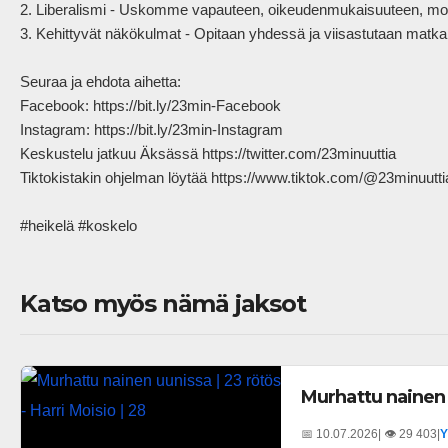
2. Liberalismi - Uskomme vapauteen, oikeudenmukaisuuteen, moniä
3. Kehittyvät näkökulmat - Opitaan yhdessä ja viisastutaan matkall
Seuraa ja ehdota aihetta:

Facebook: https://bit.ly/23min-Facebook

Instagram: https://bit.ly/23min-Instagram

Keskustelu jatkuu Äksässä https://twitter.com/23minuuttia

Tiktokistakin ohjelman löytää https://www.tiktok.com/@23minuuttia
#heikelä #koskelo            
Katso myös nämä jaksot
Murhattu nainen u
📅 10.07.2026
| 👁️ 29 403
|
Y