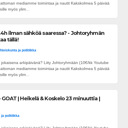
umattoman mediamme toimintaa ja nautit Kakskolmea 5 päivää
ille myös ylim...
 24h ilman sähköä saaressa? - Johtoryhmän
a tällä!
hteiskunta ja politiikka
 jokaisena arkipäivänä? Liity Johtoryhmään (10€/kk Youtube
umattoman mediamme toimintaa ja nautit Kakskolmea 5 päivää
ille myös ylim...
 GOAT | Heikelä & Koskelo 23 minuuttia |
ja politiikka