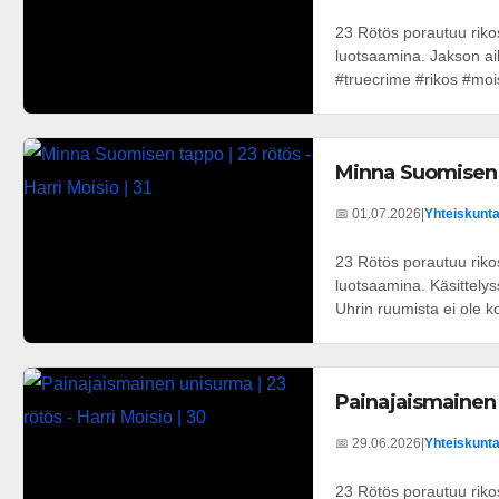
23 Rötös porautuu rik
luotsaamina. Jakson a
#truecrime #rikos #moi
Minna Suomisen ta
📅 01.07.2026
|
Yhteiskunta 
23 Rötös porautuu rik
luotsaamina. Käsittel
Uhrin ruumista ei ole ko
Painajaismainen u
📅 29.06.2026
|
Yhteiskunta 
23 Rötös porautuu rik