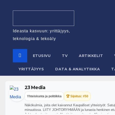
Ideasta kasvuun: yrittäjyys,
teknologia & tekoäly
ETUSIVU
TV
ARTIKKELIT
YRITTÄJYYS
DATA & ANALYTIIKKA
T
23 Media
Yhteiskunta ja politiikka
🏆 Sijoitus: #50
Näkökulmia, joita olet kaivannut Kaupalliset yhteistyöt: Sat
minuutissa. LIITY JOHTORYHMÄÄN ja lunasta henkinen etumat
Johtoryhmän jäsenenä. Nautit jäsenenä myös 46 minuutin mitt