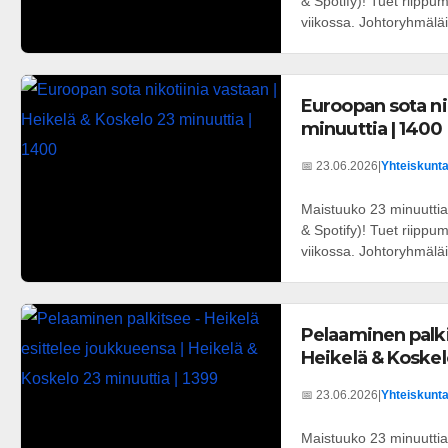
& Spotify)! Tuet riipp
viikossa. Johtoryhmäläis
Euroopan sota ni
minuuttia | 1400
📅 23.06.2026
|
Yhteiskunta 
Maistuuko 23 minuuttia
& Spotify)! Tuet riipp
viikossa. Johtoryhmäläis
Pelaaminen palki
Heikelä & Koskel
📅 23.06.2026
|
Yhteiskunta 
Maistuuko 23 minuuttia