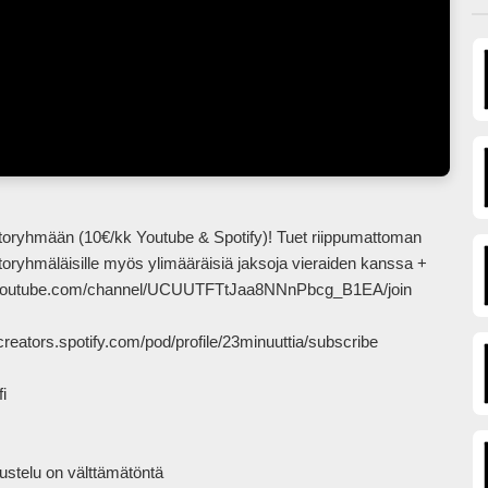
ryhmäläisille myös ylimääräisiä jaksoja vieraiden kanssa + 
www.youtube.com/channel/UCUUTFTtJaa8NNnPbcg_B1EA/join

reators.spotify.com/pod/profile/23minuuttia/subscribe



stelu on välttämätöntä
