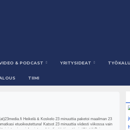
VIDEO & PODCAST
YRITYSIDEAT
TYÖKAL
ALOUS
TIIMI
u(at)23media.fi Heikelä & Koskelo 23 minuuttia paketoi maailman 23
kasi etuoikeutettuna! Katsot 23 minuuttia viidesti viikossa vain
aisista vierasjaksoista sekä ylimääräisestä sisällöstä! Paina