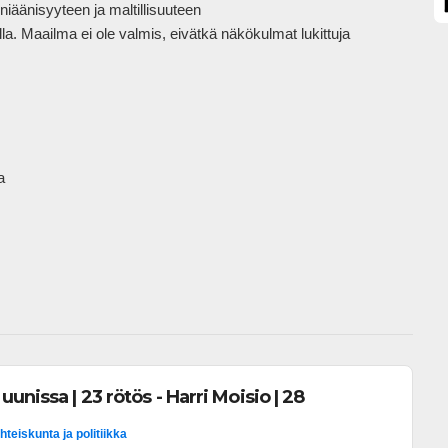
änisyyteen ja maltillisuuteen

a. Maailma ei ole valmis, eivätkä näkökulmat lukittuja



unissa | 23 rötös - Harri Moisio | 28
hteiskunta ja politiikka