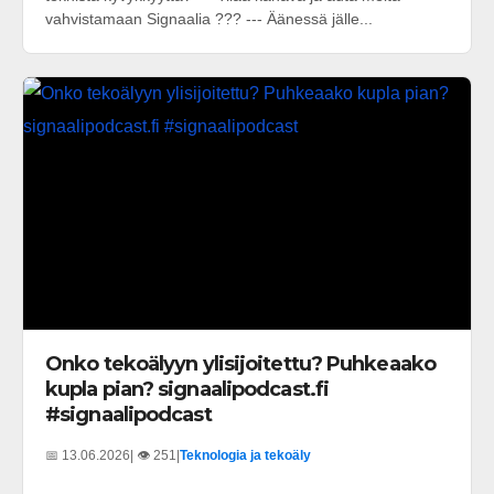
vahvistamaan Signaalia ??? --- Äänessä jälle...
Onko tekoälyyn ylisijoitettu? Puhkeaako
kupla pian? signaalipodcast.fi
#signaalipodcast
📅 13.06.2026
| 👁️ 251
|
Teknologia ja tekoäly