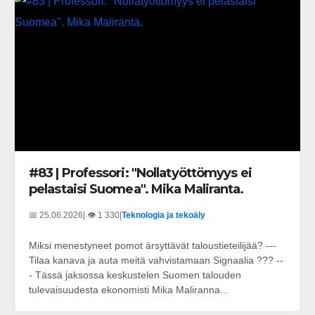
#83 | Professori: "Nollatyöttömyys ei
pelastaisi Suomea". Mika Maliranta.
📅 25.06.2026
| 👁️ 1 330
|
Teknologia ja tekoäly
Miksi menestyneet pomot ärsyttävät taloustieteilijää? ---
Tilaa kanava ja auta meitä vahvistamaan Signaalia ??? --
- Tässä jaksossa keskustelen Suomen talouden
tulevaisuudesta ekonomisti Mika Maliranna...