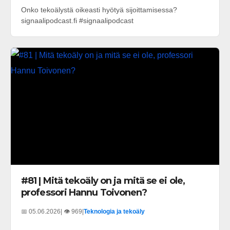
Onko tekoälystä oikeasti hyötyä sijoittamisessa?
signaalipodcast.fi #signaalipodcast
#81 | Mitä tekoäly on ja mitä se ei ole,
professori Hannu Toivonen?
📅 05.06.2026
| 👁️ 969
|
Teknologia ja tekoäly