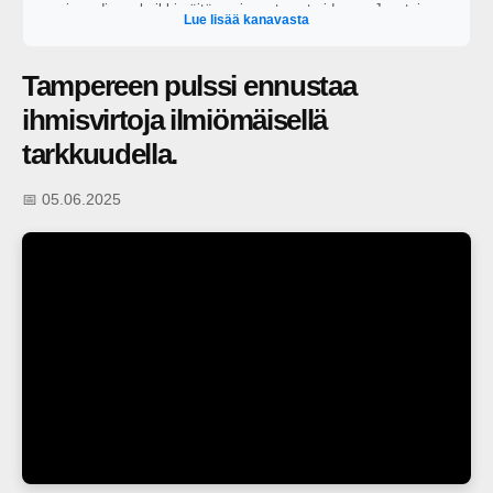
vain audiona, kaikki näitä uusimmat ovat videona. Juontajana
Lue lisää kanavasta
toimii George Lapinlampi.
Tampereen pulssi ennustaa
ihmisvirtoja ilmiömäisellä
tarkkuudella.
📅 05.06.2025