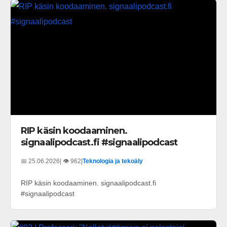
RIP käsin koodaaminen.
signaalipodcast.fi #signaalipodcast
📅 25.06.2026
| 👁️ 962
|
Teknologia ja tekoäly
RIP käsin koodaaminen. signaalipodcast.fi
#signaalipodcast