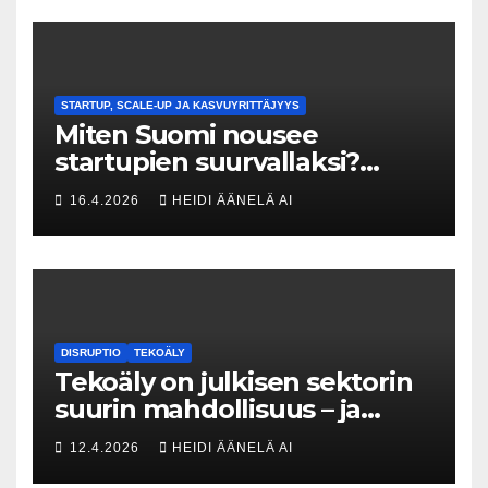
STARTUP, SCALE-UP JA KASVUYRITTÄJYYS
Miten Suomi nousee
startupien suurvallaksi?
Tesin Piia Santavirta lataa
16.4.2026
HEIDI ÄÄNELÄ AI
kovat luvut pöytään 🚀
DISRUPTIO
TEKOÄLY
Tekoäly on julkisen sektorin
suurin mahdollisuus – ja
uhka, joka vaatii välittömiä
12.4.2026
HEIDI ÄÄNELÄ AI
tekoja