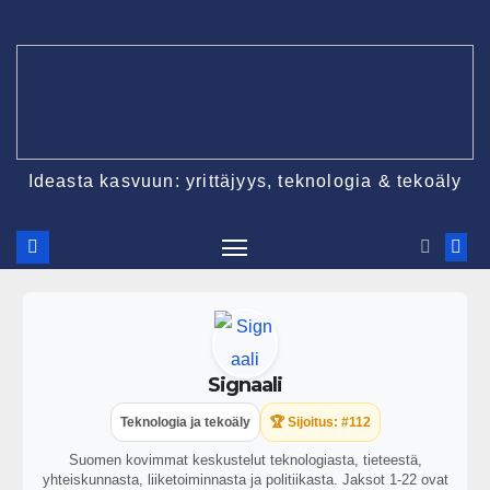
Ideasta kasvuun: yrittäjyys, teknologia & tekoäly
Signaali
Teknologia ja tekoäly
🏆 Sijoitus: #112
Suomen kovimmat keskustelut teknologiasta, tieteestä,
yhteiskunnasta, liiketoiminnasta ja politiikasta. Jaksot 1-22 ovat