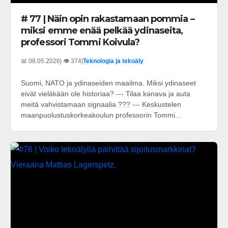
# 77 | Näin opin rakastamaan pommia –
miksi emme enää pelkää ydinaseita,
professori Tommi Koivula?
📅 08.05.2026
| 👁️ 374
|
Teknologia ja tekoäly
Suomi, NATO ja ydinaseiden maailma. Miksi ydinaseet
eivät vieläkään ole historiaa? --- Tilaa kanava ja auta
meitä vahvistamaan signaalia ??? --- Keskustelen
maanpuolustuskorkeakoulun professorin Tommi...