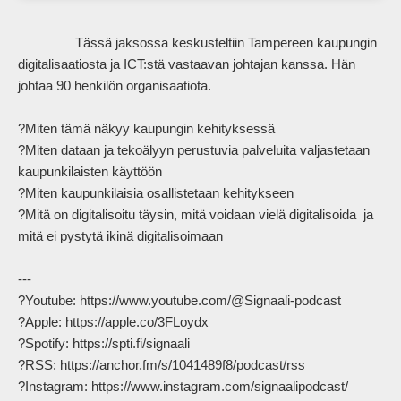
                Tässä jaksossa keskusteltiin Tampereen kaupungin 
digitalisaatiosta ja ICT:stä vastaavan johtajan kanssa. Hän 
johtaa 90 henkilön organisaatiota.

?Miten tämä näkyy kaupungin kehityksessä

?Miten dataan ja tekoälyyn perustuvia palveluita valjastetaan 
kaupunkilaisten käyttöön

?Miten kaupunkilaisia osallistetaan kehitykseen

?Mitä on digitalisoitu täysin, mitä voidaan vielä digitalisoida  ja 
mitä ei pystytä ikinä digitalisoimaan

---

?Youtube: https://www.youtube.com/@Signaali-podcast

?Apple: https://apple.co/3FLoydx

?Spotify: https://spti.fi/signaali

?RSS: https://anchor.fm/s/1041489f8/podcast/rss

?Instagram: https://www.instagram.com/signaalipodcast/
