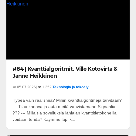
#84 | Kvanttialgoritmit. Ville Kotovirta &
Janne Heikkinen
📅 05.07.2026
| 👁️ 1 352
|
Teknologia ja tekoäly
Hypeä vain realismia? Mihin kvanttialgoritmeja tarvitaan?
--- Tilaa kanava ja auta meitä vahvistamaan Signaalia
??? --- Millaisia sovelluksia lähiajan kvanttitietokoneilla
voidaan tehdä? Käymme läpi k...