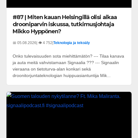
#87 | Miten kauan Helsingillä olisi aikaa
drooniparvin iskussa, tutkimusjohtaja
Mikko Hyppönen?
📅 05.08.2026
| 👁️ 4 752
|
Teknologia ja tekoäly
Onko tulevaisuuden sota miehittämätön? --- Tilaa kanava
ja auta meitä vahvistamaan Signaalia ??? --- Signaalin
vieraana on tietoturva-alan konkari sekä
droonitorjuntateknologian huippuasiantuntija Mik...