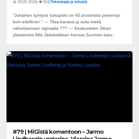
📅 28.05.2026
| 👁️ 564
|
Teknologia ja tekoäly
"Jokainen syntyvä sukupolvi on 40 prosenttia pienempi
kuin edellinen." --- Tilaa kanava ja auta meitä
vahvistamaan signaalia ??? --- Keskustelen Sitran
yliasiamies Atte Jääskeläisen kanssa Suomen kasv...
#79 | MiGistä komentoon – Jarmo
Lindbergin uratarina. Vieraina Jarmo