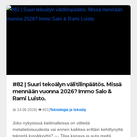
#82 | Suuri tekoälyn välitilinpäätös. Missä
mennään vuonna 2026? Immo Salo &
Rami Luisto.
📅 14.06.2026
| 👁️ 601
|
Teknologia ja tekoäly
Joko nykyisissä kielimalleissa on viitteitä
metatietoisuudesta vai ennen kaikkea erittäin kehittynyttä
teknistä kyvykkyyttä? --- Tilaa kanava ja auta meitä