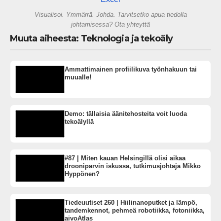
Visualisoi. Ymmärrä. Johda. Tarvitsetko apua tiedolla
johtamisessa? Ota yhteyttä
Muuta aiheesta: Teknologia ja tekoäly
Ammattimainen profiilikuva työnhakuun tai
muualle!
Demo: tällaisia äänitehosteita voit luoda
tekoälyllä
#87 | Miten kauan Helsingillä olisi aikaa
drooniparvin iskussa, tutkimusjohtaja Mikko
Hyppönen?
Tiedeuutiset 260 | Hiilinanoputket ja lämpö,
tandemkennot, pehmeä robotiikka, fotoniikka,
aivoAtlas