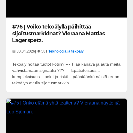
#76 | Voiko tekoälyllä päihittää
sijoitusmarkkinat? Vieraana Mattias
Lagerspetz.
📅 30.04.2026
| 👁️ 581
|
Teknologia ja tekoäly
Tekoäly hoitaa tuotot kotiin? --- Tilaa kanava ja auta meitä
vahvistamaan signaalia ??? --- Epätietoisuus...
kompleksisuus... pelot ja riskit... päästäänkö näistä eroon
tekoälyn avulla sijoitusmarkkin...