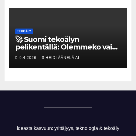
TEKOÄLY
🚀 Suomi tekoälyn
pelikentällä: Olemmeko vain
maksavia asiakkaita vai
9.4.2026
HEIDI ÄÄNELÄ AI
rakennammeko
tulevaisuuden gigatehtaan?
Ideasta kasvuun: yrittäjyys, teknologia & tekoäly