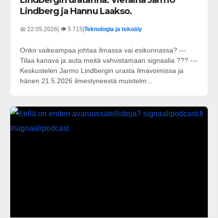
Lindberg ja Hannu Laakso.
📅 22.05.2026
| 👁️ 5 715
|
Teknologia ja tekoäly
Onko vaikeampaa johtaa ilmassa vai esikunnassa? ---
Tilaa kanava ja auta meitä vahvistamaan signaalia ??? ---
Keskustelen Jarmo Lindbergin urasta ilmavoimissa ja
hänen 21.5.2026 ilmestyneestä muistelm...