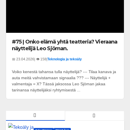
#75 | Onko elämä yhtä teatteria? Vieraana
näyttelijä Leo Sjöman.
📅 23.04.2026
| 👁️ 158
|
Teknologia ja tekoäly
Voiko kenestä tahansa tulla näyttelijä? --- Tilaa kanava ja
auta meitä vahvistamaan signaalia ??? --- Näyttelijä +
valmentaja = X? Tässä jaksossa Leo Sjöman jakaa
tarinansa näyttelijäksi ryhtymisestä ...