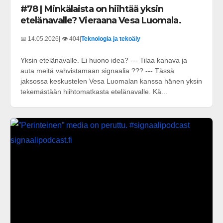
#78 | Minkälaista on hiihtää yksin
etelänavalle? Vieraana Vesa Luomala.
📅 14.05.2026
| 👁️ 404
|
Teknologia ja tekoäly
Yksin etelänavalle. Ei huono idea? --- Tilaa kanava ja
auta meitä vahvistamaan signaalia ??? --- Tässä
jaksossa keskustelen Vesa Luomalan kanssa hänen yksin
tekemästään hiihtomatkasta etelänavalle. Kä...