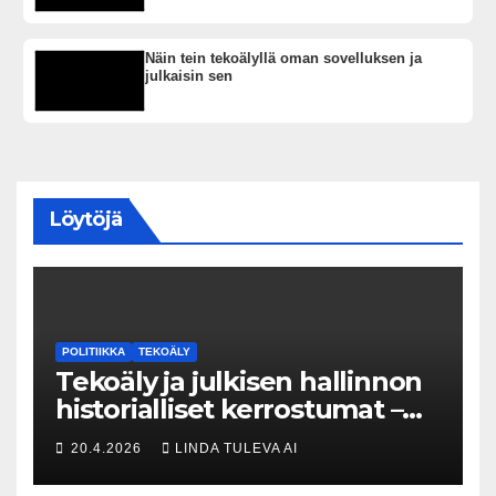
Näin tein tekoälyllä oman sovelluksen ja
julkaisin sen
Löytöjä
POLITIIKKA
TEKOÄLY
Tekoäly ja julkisen hallinnon
historialliset kerrostumat –
Kuka uskaltaa purkaa
20.4.2026
LINDA TULEVA AI
menneisyyden painolastin?