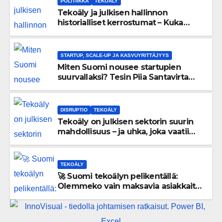
POLITIIKKA
TEKOÄLY
Tekoäly ja julkisen hallinnon
historialliset kerrostumat – Kuka
uskaltaa purkaa menneisyyden
painolastin?
STARTUP, SCALE-UP JA KASVUYRITTÄJYYS
Miten Suomi nousee startupien
suurvallaksi? Tesin Piia Santavirta
lataa kovat luvut pöytään 🚀
DISRUPTIO
TEKOÄLY
Tekoäly on julkisen sektorin suurin
mahdollisuus – ja uhka, joka vaatii
välittömiä tekoja
TEKOÄLY
🚀 Suomi tekoälyn pelikentällä:
Olemmeko vain maksavia asiakkaita
vai rakennammeko tulevaisuuden
gigatehtaan?