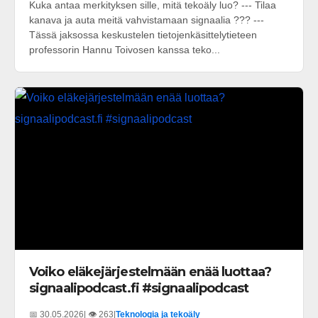
Kuka antaa merkityksen sille, mitä tekoäly luo? --- Tilaa
kanava ja auta meitä vahvistamaan signaalia ??? ---
Tässä jaksossa keskustelen tietojenkäsittelytieteen
professorin Hannu Toivosen kanssa teko...
Voiko eläkejärjestelmään enää luottaa?
signaalipodcast.fi #signaalipodcast
📅 30.05.2026
| 👁️ 263
|
Teknologia ja tekoäly