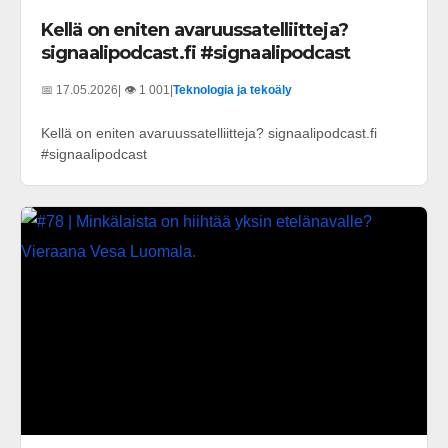
Kellä on eniten avaruussatelliitteja?
signaalipodcast.fi #signaalipodcast
📅 17.05.2026
| 👁️ 1 001
|
Teknologia ja tekoäly
Kellä on eniten avaruussatelliitteja? signaalipodcast.fi
#signaalipodcast