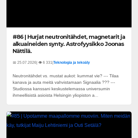
#86 | Hurjat neutronitähdet, magnetarit ja
alkuaineiden synty. Astrofyysikko Joonas
Nättilä.
📅 25.07.2026
| 👁️ 6 331
|
Teknologia ja tekoäly
Neutronitähdet vs. mustat aukot: kummat vie? --- Tilaa
kanava ja auta meitä vahvistamaan Signaalia ??? ---
Studiossa kanssani keskustelemassa universumin
ihmeellisistä asioista Helsingin yliopiston a...