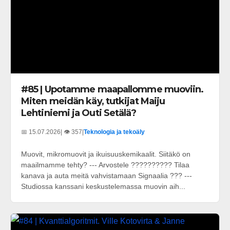
#85 | Upotamme maapallomme muoviin.
Miten meidän käy, tutkijat Maiju
Lehtiniemi ja Outi Setälä?
📅 15.07.2026
| 👁️ 357
|
Teknologia ja tekoäly
Muovit, mikromuovit ja ikuisuuskemikaalit. Siitäkö on
maailmamme tehty? --- Arvostele ?????????? Tilaa
kanava ja auta meitä vahvistamaan Signaalia ??? ---
Studiossa kanssani keskustelemassa muovin aih...