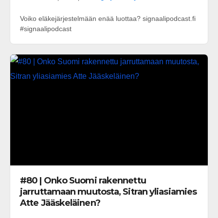
Voiko eläkejärjestelmään enää luottaa? signaalipodcast.fi
#signaalipodcast
#80 | Onko Suomi rakennettu
jarruttamaan muutosta, Sitran yliasiamies
Atte Jääskeläinen?