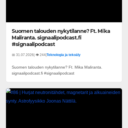
Suomen talouden nykytilanne? Ft. Mika
Maliranta. signaalipodcast.fi
#signaalipodcast
📅 31.07.2026
| 👁️ 244
|
Teknologia ja tekoäly
Suomen talouden nykytilanne? Ft. Mika Maliranta.
signaalipodcast.fi #signaalipodcast