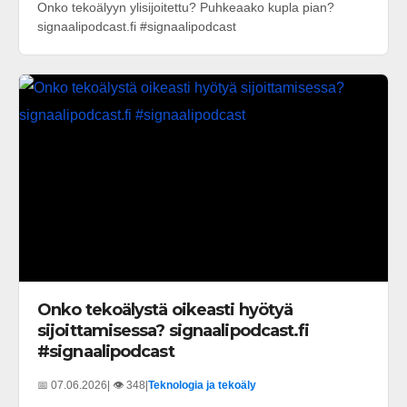
Onko tekoälyyn ylisijoitettu? Puhkeaako kupla pian?
signaalipodcast.fi #signaalipodcast
Onko tekoälystä oikeasti hyötyä
sijoittamisessa? signaalipodcast.fi
#signaalipodcast
📅 07.06.2026
| 👁️ 348
|
Teknologia ja tekoäly