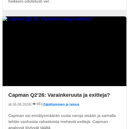
heikkeni odotetusti ver...
Capman Q2’26: Varainkeruuta ja exitteja?
| 👁️ 881
📅 06.08.2026
|
Sijoittaminen ja talous
Capman sai ennätysmäärän uusia varoja sisään ja samalla
tehtiin vanhoista rahastoista meheviä exittejä. Capman -
analyysit löytyvät täältä