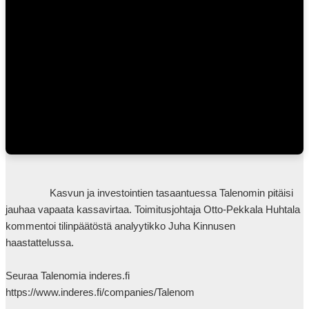
takaa tietojen virheettömyyttä. Mahdolliset kannanotot, arviot ja
ennusteet ovat esittäjiensä näkemyksiä.
                Kasvun ja investointien tasaantuessa Talenomin pitäisi 
jauhaa vapaata kassavirtaa. Toimitusjohtaja Otto-Pekkala Huhtala 
kommentoi tilinpäätöstä analyytikko Juha Kinnusen 
haastattelussa.

Seuraa Talenomia inderes.fi 
https://www.inderes.fi/companies/Talenom
