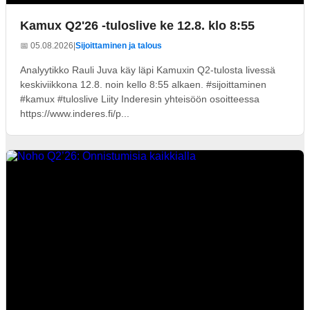
Kamux Q2'26 -tuloslive ke 12.8. klo 8:55
📅 05.08.2026
|
Sijoittaminen ja talous
Analyytikko Rauli Juva käy läpi Kamuxin Q2-tulosta livessä
keskiviikkona 12.8. noin kello 8:55 alkaen. #sijoittaminen
#kamux #tuloslive Liity Inderesin yhteisöön osoitteessa
https://www.inderes.fi/p...