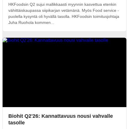
HKFoodsin Q2 sujui mallikkaasti myynnin kasvettua etenkin
vähittäiskaupassa siipikarjan vetämänä. Myös Food service -
puolella kysyntä oli hyvällä tasolla. HKFoodsin toimitusjohtaja
Juha Ruohola kommen...
Biohit Q2'26: Kannattavuus nousi vahvalle
tasolle