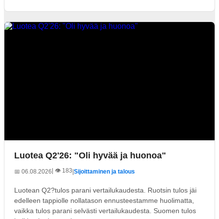
Luotea Q2'26: "Oli hyvää ja huonoa"
| 👁️ 183
📅 06.08.2026
|
Sijoittaminen ja talous
Luotean Q2?tulos parani vertailukaudesta. Ruotsin tulos jäi
edelleen tappiolle nollatason ennusteestamme huolimatta,
vaikka tulos parani selvästi vertailukaudesta. Suomen tulos