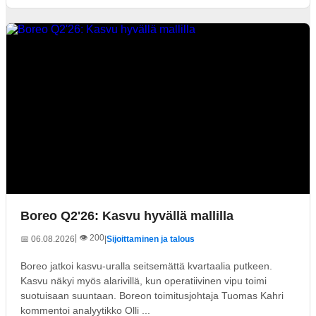
Boreo Q2'26: Kasvu hyvällä mallilla
| 👁️ 200
📅 06.08.2026
|
Sijoittaminen ja talous
Boreo jatkoi kasvu-uralla seitsemättä kvartaalia putkeen.
Kasvu näkyi myös alarivillä, kun operatiivinen vipu toimi
suotuisaan suuntaan. Boreon toimitusjohtaja Tuomas Kahri
kommentoi analyytikko Olli ...