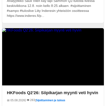
Analyytikko Sauli Vilén käy läpi Sammon Q2-tulosta livessä
keskiviikkona 12.8. noin kello 8:25 alkaen. #sijoittaminen
#sampo #tuloslive Liity Inderesin yhteisöön osoitteessa
https://www.inderes.fi/p...
HKFoods Q2'26: Siipikarjan myynti veti hyvin
| 👁️ 283
📅 05.08.2026
|
Sijoittaminen ja talous