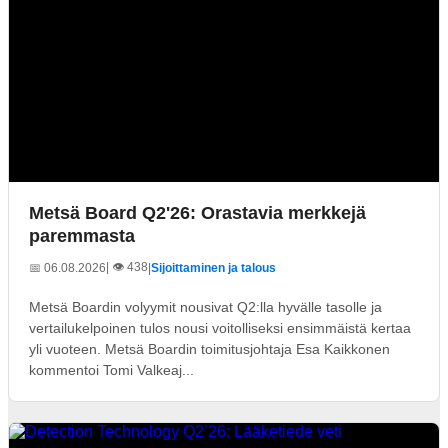
Metsä Board Q2'26: Orastavia merkkejä
paremmasta
| 👁️ 438
📅 06.08.2026
|
Sijoittaminen ja talous
Metsä Boardin volyymit nousivat Q2:lla hyvälle tasolle ja
vertailukelpoinen tulos nousi voitolliseksi ensimmäistä kertaa
yli vuoteen. Metsä Boardin toimitusjohtaja Esa Kaikkonen
kommentoi Tomi Valkeaj...