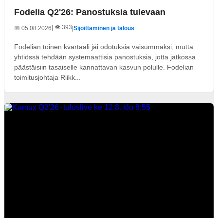
Fodelia Q2'26: Panostuksia tulevaan
| 👁️ 393
📅 05.08.2026
|
Sijoittaminen ja talous
Fodelian toinen kvartaali jäi odotuksia vaisummaksi, mutta
yhtiössä tehdään systemaattisia panostuksia, jotta jatkossa
päästäisiin tasaiselle kannattavan kasvun polulle. Fodelian
toimitusjohtaja Riikk...