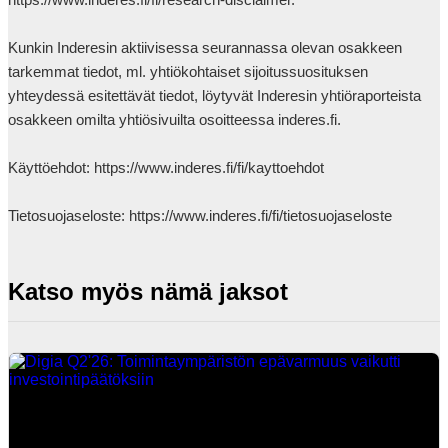
Kunkin Inderesin aktiivisessa seurannassa olevan osakkeen 
tarkemmat tiedot, ml. yhtiökohtaiset sijoitussuosituksen 
yhteydessä esitettävät tiedot, löytyvät Inderesin yhtiöraporteista 
osakkeen omilta yhtiösivuilta osoitteessa inderes.fi.

Käyttöehdot: https://www.inderes.fi/fi/kayttoehdot 

Tietosuojaseloste: https://www.inderes.fi/fi/tietosuojaseloste            
Katso myös nämä jaksot