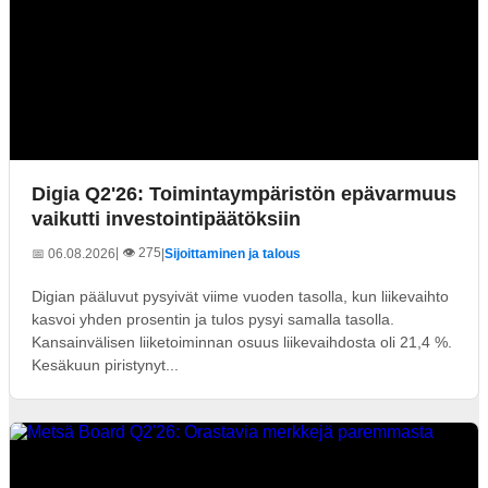
Digia Q2'26: Toimintaympäristön epävarmuus
vaikutti investointipäätöksiin
| 👁️ 275
📅 06.08.2026
|
Sijoittaminen ja talous
Digian pääluvut pysyivät viime vuoden tasolla, kun liikevaihto
kasvoi yhden prosentin ja tulos pysyi samalla tasolla.
Kansainvälisen liiketoiminnan osuus liikevaihdosta oli 21,4 %.
Kesäkuun piristynyt...