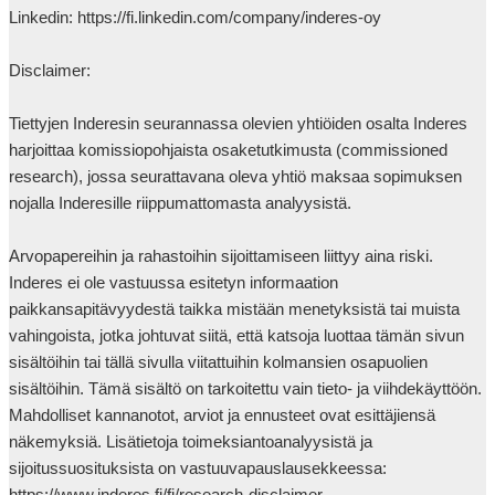
Linkedin: https://fi.linkedin.com/company/inderes-oy

Disclaimer:

Tiettyjen Inderesin seurannassa olevien yhtiöiden osalta Inderes 
harjoittaa komissiopohjaista osaketutkimusta (commissioned 
research), jossa seurattavana oleva yhtiö maksaa sopimuksen 
nojalla Inderesille riippumattomasta analyysistä.

Arvopapereihin ja rahastoihin sijoittamiseen liittyy aina riski. 
Inderes ei ole vastuussa esitetyn informaation 
paikkansapitävyydestä taikka mistään menetyksistä tai muista 
vahingoista, jotka johtuvat siitä, että katsoja luottaa tämän sivun 
sisältöihin tai tällä sivulla viitattuihin kolmansien osapuolien 
sisältöihin. Tämä sisältö on tarkoitettu vain tieto- ja viihdekäyttöön. 
Mahdolliset kannanotot, arviot ja ennusteet ovat esittäjiensä 
näkemyksiä. Lisätietoja toimeksiantoanalyysistä ja 
sijoitussuosituksista on vastuuvapauslausekkeessa: 
https://www.inderes.fi/fi/research-disclaimer.
