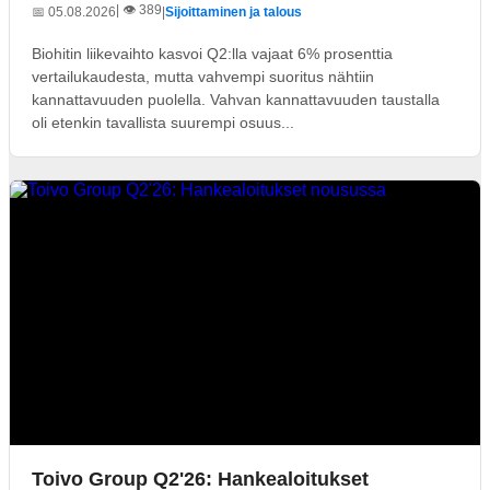
| 👁️ 389
📅 05.08.2026
|
Sijoittaminen ja talous
Biohitin liikevaihto kasvoi Q2:lla vajaat 6% prosenttia
vertailukaudesta, mutta vahvempi suoritus nähtiin
kannattavuuden puolella. Vahvan kannattavuuden taustalla
oli etenkin tavallista suurempi osuus...
Toivo Group Q2'26: Hankealoitukset