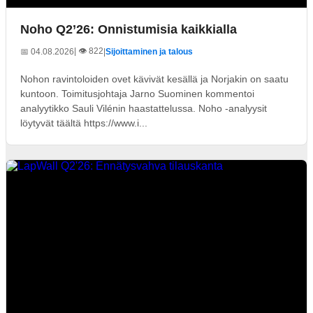
Noho Q2’26: Onnistumisia kaikkialla
| 👁️ 822
📅 04.08.2026
|
Sijoittaminen ja talous
Nohon ravintoloiden ovet kävivät kesällä ja Norjakin on saatu
kuntoon. Toimitusjohtaja Jarno Suominen kommentoi
analyytikko Sauli Vilénin haastattelussa. Noho -analyysit
löytyvät täältä https://www.i...