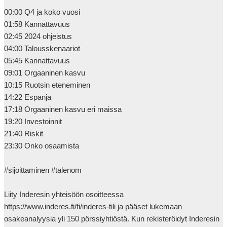
00:00 Q4 ja koko vuosi

01:58 Kannattavuus

02:45 2024 ohjeistus 

04:00 Talousskenaariot

05:45 Kannattavuus

09:01 Orgaaninen kasvu

10:15 Ruotsin eteneminen

14:22 Espanja

17:18 Orgaaninen kasvu eri maissa 

19:20 Investoinnit 

21:40 Riskit 

23:30 Onko osaamista

#sijoittaminen #talenom 

Liity Inderesin yhteisöön osoitteessa 
https://www.inderes.fi/fi/inderes-tili ja pääset lukemaan 
osakeanalyysia yli 150 pörssiyhtiöstä. Kun rekisteröidyt Inderesin 