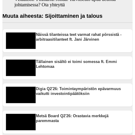
johtamisessa? Ota yhteyttä
Muuta aiheesta: Sijoittaminen ja talous
Näissä tilanteissa teet varmat rahat pörssistä -
arbitraasitilanteet ft. Jani Järvinen
Tällainen sisältö ei toimi somessa ft. Emmi
Lehtomaa
Digia Q2'26: Toimintaympäristön epävarmuus
vaikutti investointipäätöksiin
Metsä Board Q2'26: Orastavia merkkejä
paremmasta