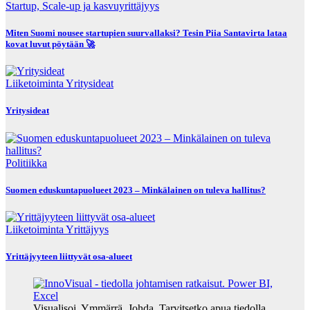
Startup, Scale-up ja kasvuyrittäjyys
Miten Suomi nousee startupien suurvallaksi? Tesin Piia Santavirta lataa
kovat luvut pöytään 🚀
Liiketoiminta
Yritysideat
Yritysideat
Politiikka
Suomen eduskuntapuolueet 2023 – Minkälainen on tuleva hallitus?
Liiketoiminta
Yrittäjyys
Yrittäjyyteen liittyvät osa-alueet
Visualisoi. Ymmärrä. Johda. Tarvitsetko apua tiedolla