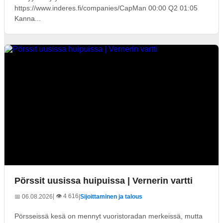
https://www.inderes.fi/companies/CapMan 00:00 Q2 01:05
Kanna...
Pörssit uusissa huipuissa | Vernerin vartti
| 👁️ 4 616
📅 06.08.2026
|
Sijoittaminen ja talous
Pörsseissä kesä on mennyt vuoristoradan merkeissä, mutta