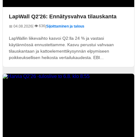
LapWall Q2'26: Ennätysvahva tilauskanta
| 👁️ 636
📅 04.08.2026
|
Sijoittaminen ja talous
LapWallin liikevaihto kasvoi Q2:lla 24 % ja vastasi
käytännössä ennustettamme. Kasvu perustui vahvaan
tilauskantaan ja kattoelementtikysynnän elpymiseen
poikkeuksellisen heikosta vertailukaudesta. EBI...