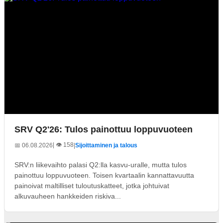
SRV Q2'26: Tulos painottuu loppuvuoteen
| 👁️ 158
📅 06.08.2026
|
Sijoittaminen ja talous
SRV:n liikevaihto palasi Q2:lla kasvu-uralle, mutta tulos
painottuu loppuvuoteen. Toisen kvartaalin kannattavuutta
painoivat maltilliset tuloutuskatteet, jotka johtuivat
alkuvauheen hankkeiden riskiva...