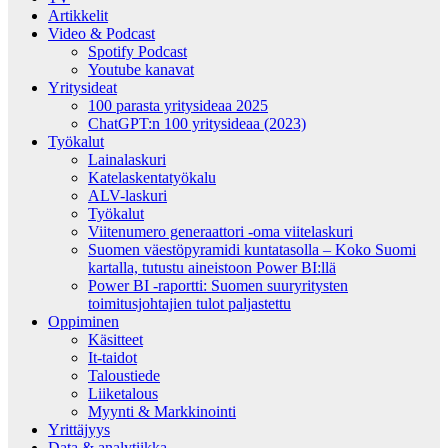
Artikkelit
Video & Podcast
Spotify Podcast
Youtube kanavat
Yritysideat
100 parasta yritysideaa 2025
ChatGPT:n 100 yritysideaa (2023)
Työkalut
Lainalaskuri
Katelaskentatyökalu
ALV-laskuri
Työkalut
Viitenumero generaattori -oma viitelaskuri
Suomen väestöpyramidi kuntatasolla – Koko Suomi
kartalla, tutustu aineistoon Power BI:llä
Power BI -raportti: Suomen suuryritysten
toimitusjohtajien tulot paljastettu
Oppiminen
Käsitteet
It-taidot
Taloustiede
Liiketalous
Myynti & Markkinointi
Yrittäjyys
Data & analytiikka