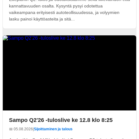
kannattavuuden osalta. Kysyntä pysyi odotettua
vaikeampana erityisesti autoteollisuudessa, ja volyymien
lasku painoi käyttöasteita ja sitä...
Sampo Q2'26 -tuloslive ke 12.8 klo 8:25
📅 05.08.2026
|
Sijoittaminen ja talous