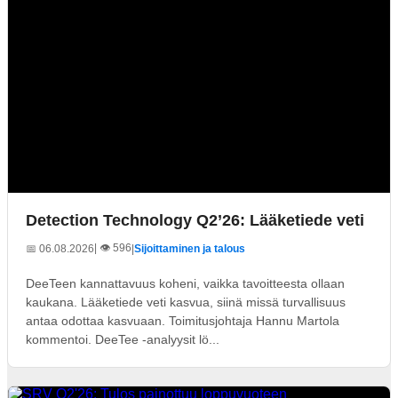
Detection Technology Q2’26: Lääketiede veti
| 👁️ 596
📅 06.08.2026
|
Sijoittaminen ja talous
DeeTeen kannattavuus koheni, vaikka tavoitteesta ollaan
kaukana. Lääketiede veti kasvua, siinä missä turvallisuus
antaa odottaa kasvuaan. Toimitusjohtaja Hannu Martola
kommentoi. DeeTee -analyysit lö...