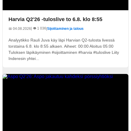
Harvia Q2'26 -tuloslive to 6.8. klo 8:55
| 👁️ 1 036
📅 04.08.2026
|
Sijoittaminen ja talous
Analyytikko Rauli Juva käy läpi Harvian Q2-tulosta livessä
torstaina 6.8. klo 8:55 alkaen. Aiheet: 00:00 Aloitus 05:00
Tuloksen läpikäyminen #sijoittaminen #harvia #tuloslive Liity
Inderesin yhtei...