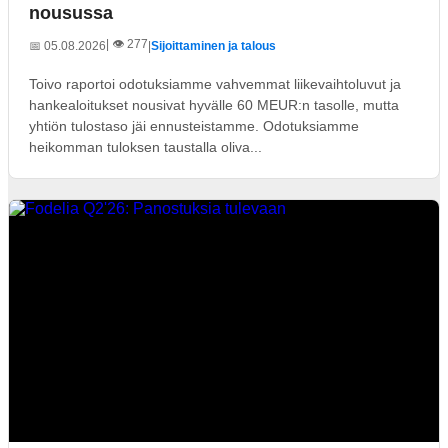
nousussa
| 👁️ 277
📅 05.08.2026
|
Sijoittaminen ja talous
Toivo raportoi odotuksiamme vahvemmat liikevaihtoluvut ja
hankealoitukset nousivat hyvälle 60 MEUR:n tasolle, mutta
yhtiön tulostaso jäi ennusteistamme. Odotuksiamme
heikomman tuloksen taustalla oliva...