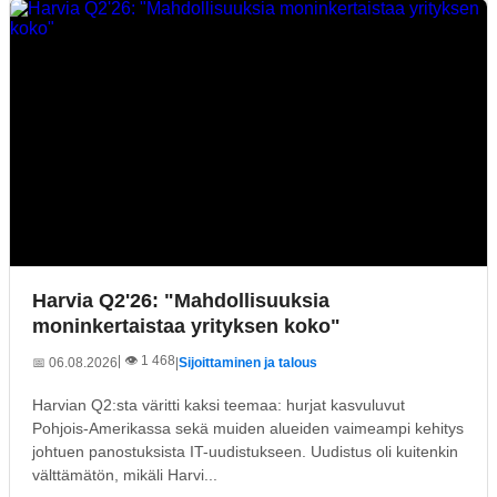
Harvia Q2'26: "Mahdollisuuksia
moninkertaistaa yrityksen koko"
| 👁️ 1 468
📅 06.08.2026
|
Sijoittaminen ja talous
Harvian Q2:sta väritti kaksi teemaa: hurjat kasvuluvut
Pohjois-Amerikassa sekä muiden alueiden vaimeampi kehitys
johtuen panostuksista IT-uudistukseen. Uudistus oli kuitenkin
välttämätön, mikäli Harvi...