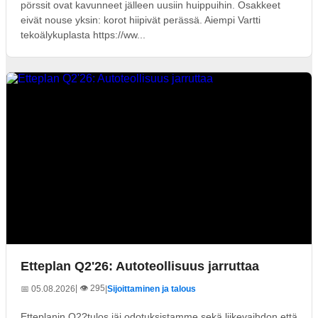
pörssit ovat kavunneet jälleen uusiin huippuihin. Osakkeet
eivät nouse yksin: korot hiipivät perässä. Aiempi Vartti
tekoälykuplasta https://ww...
Etteplan Q2'26: Autoteollisuus jarruttaa
| 👁️ 295
📅 05.08.2026
|
Sijoittaminen ja talous
Etteplanin Q2?tulos jäi odotuksistamme sekä liikevaihdon että