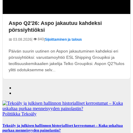
Aspo Q2'26: Aspo jakautuu kahdeksi
pörssiyhtiöksi
| 👁️ 840
📅 03.08.2026
|
Sijoittaminen ja talous
Päivän suurin uutinen on Aspon jakautuminen kahdeksi eri
pörssiyhtiöksi: varustamoyhtiö ESL Shipping Groupiksi ja
teollisuuskemikaalien jakelija Telko Groupiksi. Aspon Q2?tulos
ylitti odotuksemme selv...
Politiikka
Tekoäly
Tekoäly ja julkisen hallinnon historialliset kerrostumat – Kuka uskaltaa
purkaa menneisyyden painolastin?