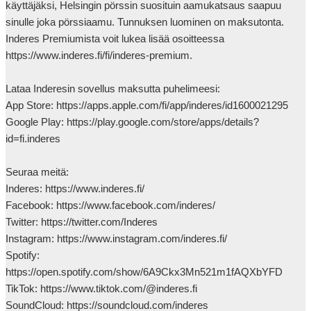
käyttäjäksi, Helsingin pörssin suosituin aamukatsaus saapuu 
sinulle joka pörssiaamu. Tunnuksen luominen on maksutonta. 
Inderes Premiumista voit lukea lisää osoitteessa 
https://www.inderes.fi/fi/inderes-premium.

Lataa Inderesin sovellus maksutta puhelimeesi:

App Store: https://apps.apple.com/fi/app/inderes/id1600021295

Google Play: https://play.google.com/store/apps/details?
id=fi.inderes

Seuraa meitä:

Inderes: https://www.inderes.fi/ 

Facebook: https://www.facebook.com/inderes/

Twitter: https://twitter.com/Inderes

Instagram: https://www.instagram.com/inderes.fi/

Spotify: 
https://open.spotify.com/show/6A9Ckx3Mn521m1fAQXbYFD

TikTok: https://www.tiktok.com/@inderes.fi

SoundCloud: https://soundcloud.com/inderes
