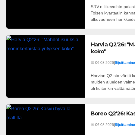
SRV:n liikevaihto palas
Toisen kvartaalin kannat
alkuvauheen hankkeiden
Harvia Q2'26: "M
koko"
📅 06.08.2026
|
Sijoittamine
Harvian Q2:sta väritti
muiden alueiden vaimea
oli kuitenkin välttämätön
Boreo Q2'26: Kasv
📅 06.08.2026
|
Sijoittamine