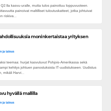
i Q2:lla kasvu-uralle, mutta tulos painottuu loppuvuoteen.
tavuutta painoivat maltilliset tuloutuskatteet, jotka johtuivat
 riskiva...
ahdollisuuksia moninkertaistaa yrityksen
n ja talous
 kaksi teemaa: hurjat kasvuluvut Pohjois-Amerikassa sekä
mpi kehitys johtuen panostuksista IT-uudistukseen. Uudistus
, mikäli Harvi...
u hyvällä mallilla
n ja talous