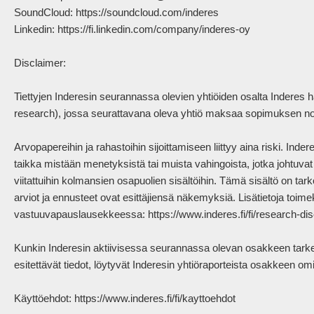
SoundCloud: https://soundcloud.com/inderes

Linkedin: https://fi.linkedin.com/company/inderes-oy

Disclaimer:

Tiettyjen Inderesin seurannassa olevien yhtiöiden osalta Inderes 
research), jossa seurattavana oleva yhtiö maksaa sopimuksen nojal
Arvopapereihin ja rahastoihin sijoittamiseen liittyy aina riski. Ind
taikka mistään menetyksistä tai muista vahingoista, jotka johtuvat sii
viitattuihin kolmansien osapuolien sisältöihin. Tämä sisältö on tarko
arviot ja ennusteet ovat esittäjiensä näkemyksiä. Lisätietoja toimek
vastuuvapauslausekkeessa: https://www.inderes.fi/fi/research-disc
Kunkin Inderesin aktiivisessa seurannassa olevan osakkeen tarkem
esitettävät tiedot, löytyvät Inderesin yhtiöraporteista osakkeen omilt
Käyttöehdot: https://www.inderes.fi/fi/kayttoehdot 
