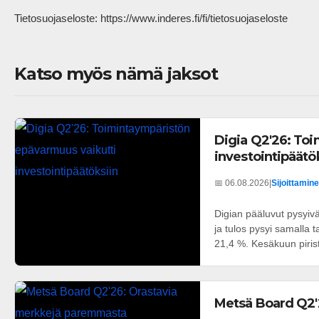
Tietosuojaseloste: https://www.inderes.fi/fi/tietosuojaseloste           
Katso myös nämä jaksot
Digia Q2'26: To
investointipäätö
📅 06.08.2026
|
Sijoittamine
Digian pääluvut pysyivä
ja tulos pysyi samalla t
21,4 %. Kesäkuun pirist
Metsä Board Q2'