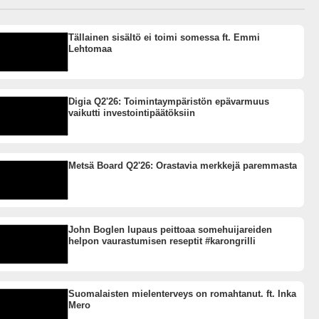
Tällainen sisältö ei toimi somessa ft. Emmi
Lehtomaa
Digia Q2'26: Toimintaympäristön epävarmuus
vaikutti investointipäätöksiin
Metsä Board Q2'26: Orastavia merkkejä paremmasta
John Boglen lupaus peittoaa somehuijareiden
helpon vaurastumisen reseptit #karongrilli
Suomalaisten mielenterveys on romahtanut. ft. Inka
Mero