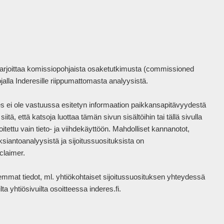
harjoittaa komissiopohjaista osaketutkimusta (commissioned 
la Inderesille riippumattomasta analyysistä.

eres ei ole vastuussa esitetyn informaation paikkansapitävyydestä 
tä, että katsoja luottaa tämän sivun sisältöihin tai tällä sivulla 
itettu vain tieto- ja viihdekäyttöön. Mahdolliset kannanotot, 
siantoanalyysistä ja sijoitussuosituksista on 
laimer.

mat tiedot, ml. yhtiökohtaiset sijoitussuosituksen yhteydessä 
a yhtiösivuilta osoitteessa inderes.fi.
