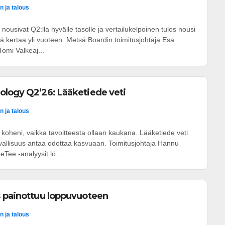
n ja talous
nousivat Q2:lla hyvälle tasolle ja vertailukelpoinen tulos nousi
tä kertaa yli vuoteen. Metsä Boardin toimitusjohtaja Esa
omi Valkeaj...
ology Q2’26: Lääketiede veti
n ja talous
oheni, vaikka tavoitteesta ollaan kaukana. Lääketiede veti
rvallisuus antaa odottaa kasvuaan. Toimitusjohtaja Hannu
Tee -analyysit lö...
s painottuu loppuvuoteen
n ja talous