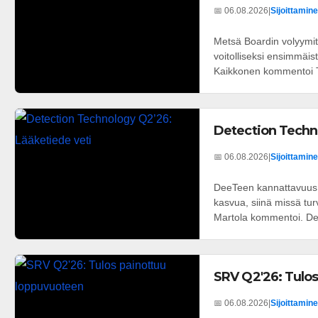
📅 06.08.2026
|
Sijoittamine
Metsä Boardin volyymit 
voitolliseksi ensimmäis
Kaikkonen kommentoi T
Detection Techn
📅 06.08.2026
|
Sijoittamine
DeeTeen kannattavuus k
kasvua, siinä missä tu
Martola kommentoi. Dee
SRV Q2'26: Tulo
📅 06.08.2026
|
Sijoittamine