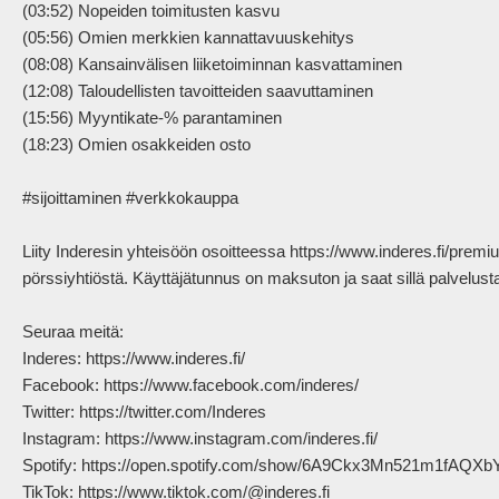
(03:52) Nopeiden toimitusten kasvu

(05:56) Omien merkkien kannattavuuskehitys

(08:08) Kansainvälisen liiketoiminnan kasvattaminen

(12:08) Taloudellisten tavoitteiden saavuttaminen

(15:56) Myyntikate-% parantaminen

(18:23) Omien osakkeiden osto

#sijoittaminen #verkkokauppa 

Liity Inderesin yhteisöön osoitteessa https://www.inderes.fi/pre
pörssiyhtiöstä. Käyttäjätunnus on maksuton ja saat sillä palvelus
Seuraa meitä:

Inderes: https://www.inderes.fi/ 

Facebook: https://www.facebook.com/inderes/

Twitter: https://twitter.com/Inderes

Instagram: https://www.instagram.com/inderes.fi/

Spotify: https://open.spotify.com/show/6A9Ckx3Mn521m1fAQXb
TikTok: https://www.tiktok.com/@inderes.fi
