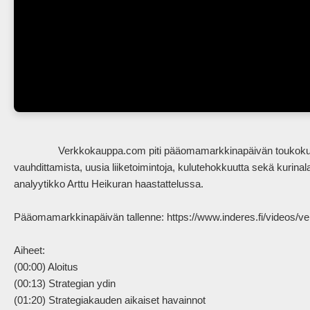
                Verkkokauppa.com piti pääomamarkkinapäivän toukokuun lopulla. Yhtiön strategia painottaa verkkosiirtymän 
vauhdittamista, uusia liiketoimintoja, kulutehokkuutta sekä kurinal
analyytikko Arttu Heikuran haastattelussa.

Pääomamarkkinapäivän tallenne: https://www.inderes.fi/videos/
Aiheet:

(00:00) Aloitus

(00:13) Strategian ydin

(01:20) Strategiakauden aikaiset havainnot
