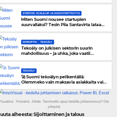
menneisyyden painolastin?
STARTUP, SCALE-UP JA KASVUYRITTÄJYYS
Miten Suomi nousee startupien
suurvallaksi? Tesin Piia Santavirta lataa
kovat luvut pöytään 🚀
DISRUPTIO
TEKOÄLY
Tekoäly on julkisen sektorin suurin
mahdollisuus – ja uhka, joka vaatii
välittömiä tekoja
TEKOÄLY
🚀 Suomi tekoälyn pelikentällä:
Olemmeko vain maksavia asiakkaita vai
rakennammeko tulevaisuuden
gigatehtaan?
Visualisoi. Ymmärrä. Johda. Tarvitsetko apua tiedolla johtamisessa? Ota
yhteyttä
uuta aiheesta: Sijoittaminen ja talous