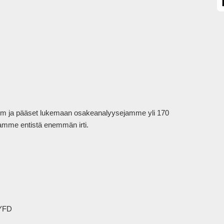
mium ja pääset lukemaan osakeanalyysejamme yli 170 
tamme entistä enemmän irti.

YFD
