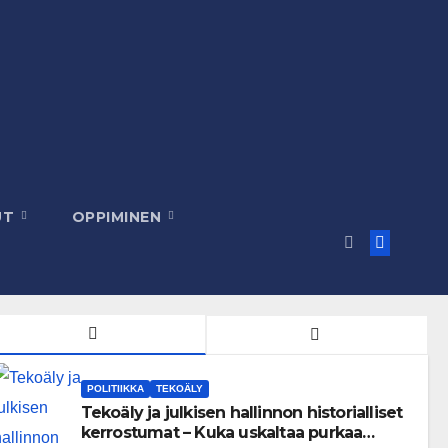
UT
OPPIMINEN
POLITIIKKA
TEKOÄLY
Tekoäly ja julkisen hallinnon historialliset
kerrostumat – Kuka uskaltaa purkaa