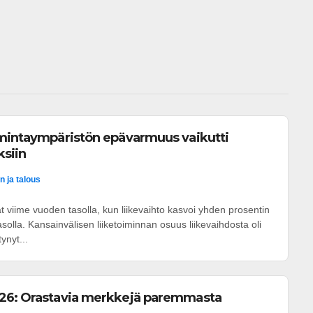
 
imintaympäristön epävarmuus vaikutti
ksiin
n ja talous
t viime vuoden tasolla, kun liikevaihto kasvoi yhden prosentin
asolla. Kansainvälisen liiketoiminnan osuus liikevaihdosta oli
ynyt...
26: Orastavia merkkejä paremmasta