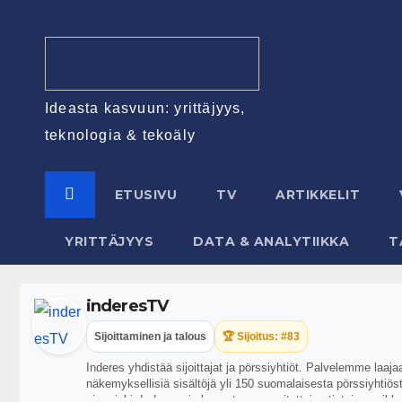
Ideasta kasvuun: yrittäjyys,
teknologia & tekoäly
ETUSIVU
TV
ARTIKKELIT
YRITTÄJYYS
DATA & ANALYTIIKKA
T
inderesTV
Sijoittaminen ja talous
🏆 Sijoitus: #83
Inderes yhdistää sijoittajat ja pörssiyhtiöt. Palvelemme laaj
näkemyksellisiä sisältöjä yli 150 suomalaisesta pörssiyhtiöstä
aina riski. Inderes ei ole vastuussa esitettyjen tietojen pa