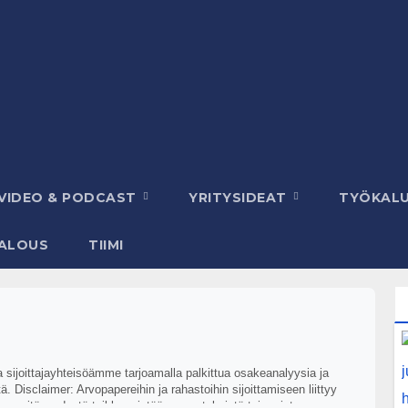
VIDEO & PODCAST
YRITYSIDEAT
TYÖKAL
ALOUS
TIIMI
aa sijoittajayhteisöämme tarjoamalla palkittua osakeanalyysia ja
. Disclaimer: Arvopapereihin ja rahastoihin sijoittamiseen liittyy
ikkansapitävyydestä taikka mistään menetyksistä tai muista