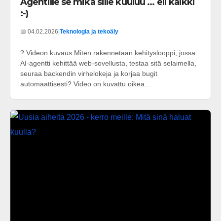
Agentille se mikä sille kuuluu ... eli kaikki
:-)
📅 04.02.2026
|
Teknologia ja tekoäly
? Videon kuvaus Miten rakennetaan kehityslooppi, jossa
AI-agentti kehittää web-sovellusta, testaa sitä selaimella,
seuraa backendin virhelokeja ja korjaa bugit
automaattisesti? Video on kuvattu oikea...