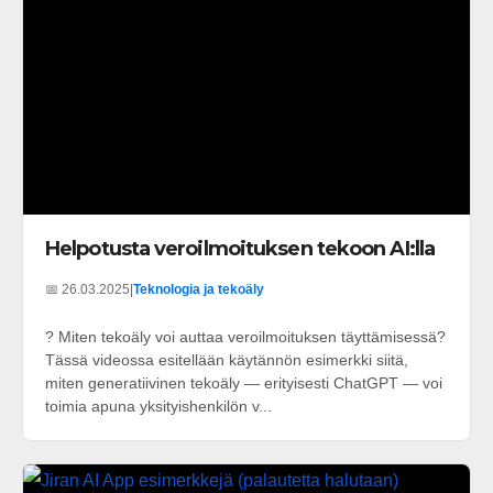
Helpotusta veroilmoituksen tekoon AI:lla
📅 26.03.2025
|
Teknologia ja tekoäly
? Miten tekoäly voi auttaa veroilmoituksen täyttämisessä?
Tässä videossa esitellään käytännön esimerkki siitä,
miten generatiivinen tekoäly — erityisesti ChatGPT — voi
toimia apuna yksityishenkilön v...