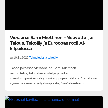
Vieraana: Sami Miettinen – Neuvottelija:
Talous, Tekoäly ja Euroopan rooli AI-
kilpailussa
📅 10.11.2025
|
Teknologia ja tekoäly
Tässä jaksossa vieraana on Sami Miettinen –
neuvottelija, talouskeskustelija ja kokenut
investointipankkiiri eli yrityskauppojen välittäjä. Samilla on
syvää osaamista yrityskaupoista, SaaS-liiketoimin...