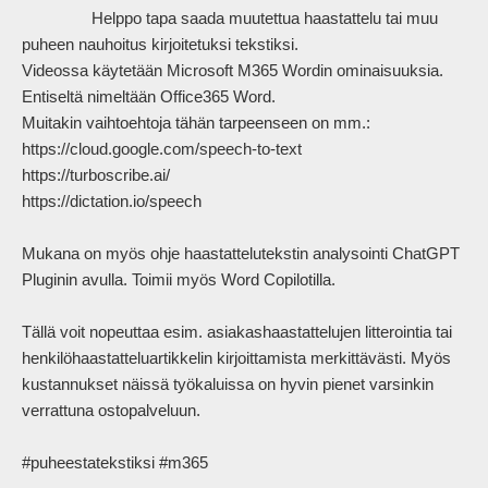
                Helppo tapa saada muutettua haastattelu tai muu 
puheen nauhoitus kirjoitetuksi tekstiksi.

Videossa käytetään Microsoft M365 Wordin ominaisuuksia. 
Entiseltä nimeltään Office365 Word.

Muitakin vaihtoehtoja tähän tarpeenseen on mm.:

https://cloud.google.com/speech-to-text

https://turboscribe.ai/

https://dictation.io/speech

Mukana on myös ohje haastattelutekstin analysointi ChatGPT 
Pluginin avulla. Toimii myös Word Copilotilla.

Tällä voit nopeuttaa esim. asiakashaastattelujen litterointia tai 
henkilöhaastatteluartikkelin kirjoittamista merkittävästi. Myös 
kustannukset näissä työkaluissa on hyvin pienet varsinkin 
verrattuna ostopalveluun.

#puheestatekstiksi #m365            