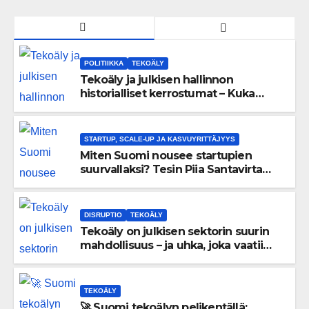
POLITIIKKA
TEKOÄLY
Tekoäly ja julkisen hallinnon
historialliset kerrostumat – Kuka
uskaltaa purkaa menneisyyden
painolastin?
STARTUP, SCALE-UP JA KASVUYRITTÄJYYS
Miten Suomi nousee startupien
suurvallaksi? Tesin Piia Santavirta
lataa kovat luvut pöytään 🚀
DISRUPTIO
TEKOÄLY
Tekoäly on julkisen sektorin suurin
mahdollisuus – ja uhka, joka vaatii
välittömiä tekoja
TEKOÄLY
🚀 Suomi tekoälyn pelikentällä: