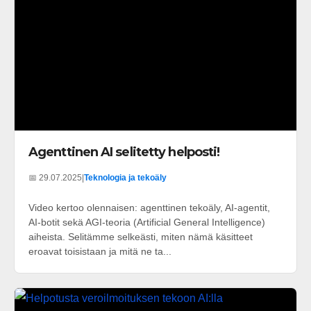
Agenttinen AI selitetty helposti!
📅 29.07.2025
|
Teknologia ja tekoäly
Video kertoo olennaisen: agenttinen tekoäly, AI-agentit,
AI-botit sekä AGI-teoria (Artificial General Intelligence)
aiheista. Selitämme selkeästi, miten nämä käsitteet
eroavat toisistaan ja mitä ne ta...