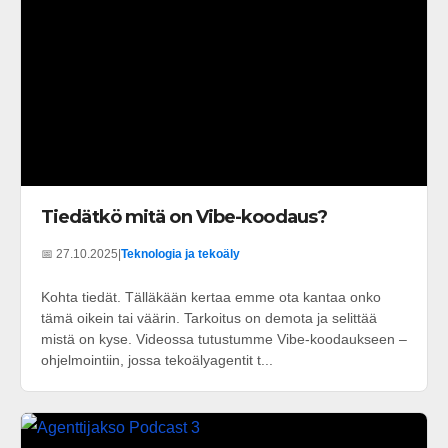
Tiedätkö mitä on Vibe-koodaus?
📅 27.10.2025
|
Teknologia ja tekoäly
Kohta tiedät. Tälläkään kertaa emme ota kantaa onko
tämä oikein tai väärin. Tarkoitus on demota ja selittää
mistä on kyse. Videossa tutustumme Vibe-koodaukseen –
ohjelmointiin, jossa tekoälyagentit t...