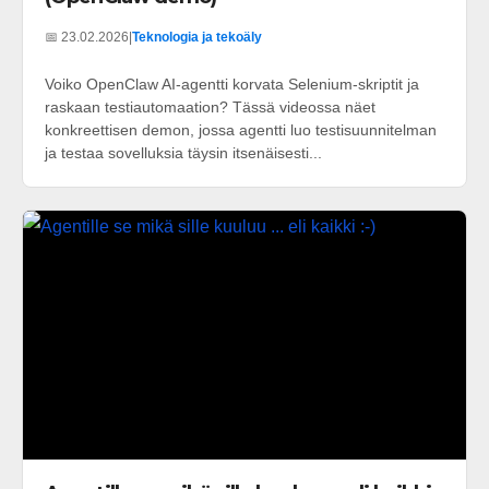
📅 23.02.2026
|
Teknologia ja tekoäly
Voiko OpenClaw AI-agentti korvata Selenium-skriptit ja
raskaan testiautomaation? Tässä videossa näet
konkreettisen demon, jossa agentti luo testisuunnitelman
ja testaa sovelluksia täysin itsenäisesti...