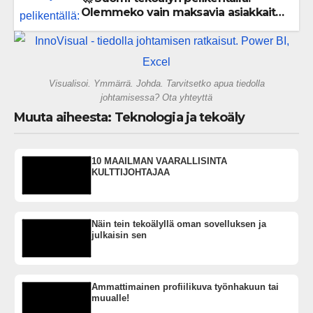
Olemmeko vain maksavia asiakkaita
vai rakennammeko tulevaisuuden
gigatehtaan?
Visualisoi. Ymmärrä. Johda. Tarvitsetko apua tiedolla
johtamisessa? Ota yhteyttä
Muuta aiheesta: Teknologia ja tekoäly
10 MAAILMAN VAARALLISINTA
KULTTIJOHTAJAA
Näin tein tekoälyllä oman sovelluksen ja
julkaisin sen
Ammattimainen profiilikuva työnhakuun tai
muualle!