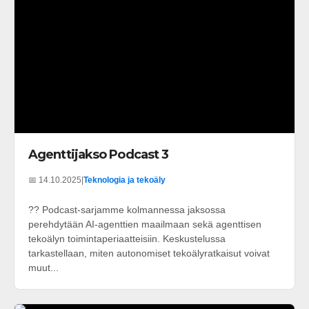
Agenttijakso Podcast 3
📅 14.10.2025
|
Teknologia ja tekoäly
?? Podcast-sarjamme kolmannessa jaksossa
perehdytään AI-agenttien maailmaan sekä agenttisen
tekoälyn toimintaperiaatteisiin. Keskustelussa
tarkastellaan, miten autonomiset tekoälyratkaisut voivat
muut...