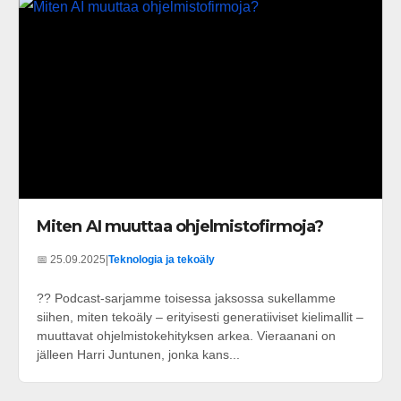
Miten AI muuttaa ohjelmistofirmoja?
📅 25.09.2025
|
Teknologia ja tekoäly
?? Podcast-sarjamme toisessa jaksossa sukellamme
siihen, miten tekoäly – erityisesti generatiiviset kielimallit –
muuttavat ohjelmistokehityksen arkea. Vieraanani on
jälleen Harri Juntunen, jonka kans...