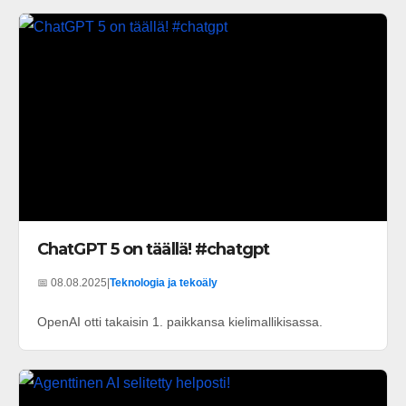
ChatGPT 5 on täällä! #chatgpt
📅 08.08.2025
|
Teknologia ja tekoäly
OpenAI otti takaisin 1. paikkansa kielimallikisassa.