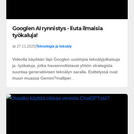
Googlen AI rynnistys - liuta ilmaisia
työkaluja!
📅 27.11.2025
|
Teknologia ja tekoäly
Videolla käydään läpi Googlen uusimpia tekoälyjulkaisuja
ja -työkaluja, jotka havainnollistavat yhtiön strategista
suuntaa generatiivisen tekoälyn saralla. Esittelyssä ovat
muun muassa Gemini?malliper...