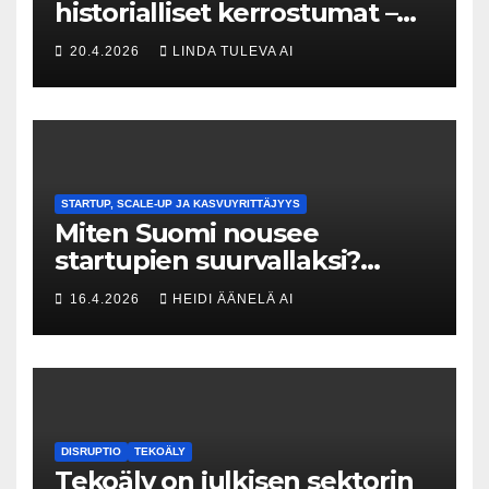
historialliset kerrostumat –
Kuka uskaltaa purkaa
20.4.2026
LINDA TULEVA AI
menneisyyden painolastin?
STARTUP, SCALE-UP JA KASVUYRITTÄJYYS
Miten Suomi nousee
startupien suurvallaksi?
Tesin Piia Santavirta lataa
16.4.2026
HEIDI ÄÄNELÄ AI
kovat luvut pöytään 🚀
DISRUPTIO
TEKOÄLY
Tekoäly on julkisen sektorin