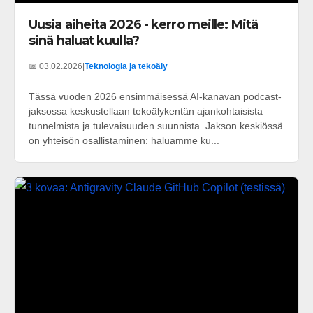
Uusia aiheita 2026 - kerro meille: Mitä
sinä haluat kuulla?
📅 03.02.2026
|
Teknologia ja tekoäly
Tässä vuoden 2026 ensimmäisessä AI-kanavan podcast-
jaksossa keskustellaan tekoälykentän ajankohtaisista
tunnelmista ja tulevaisuuden suunnista. Jakson keskiössä
on yhteisön osallistaminen: haluamme ku...