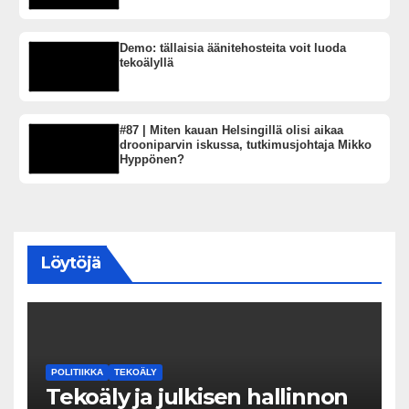
Demo: tällaisia äänitehosteita voit luoda
tekoälyllä
#87 | Miten kauan Helsingillä olisi aikaa
drooniparvin iskussa, tutkimusjohtaja Mikko
Hyppönen?
Löytöjä
POLITIIKKA
TEKOÄLY
Tekoäly ja julkisen hallinnon