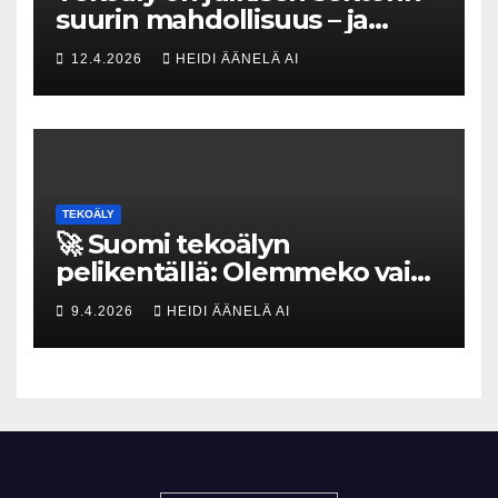
suurin mahdollisuus – ja
uhka, joka vaatii välittömiä
12.4.2026
HEIDI ÄÄNELÄ AI
tekoja
TEKOÄLY
🚀 Suomi tekoälyn
pelikentällä: Olemmeko vain
maksavia asiakkaita vai
9.4.2026
HEIDI ÄÄNELÄ AI
rakennammeko
tulevaisuuden gigatehtaan?