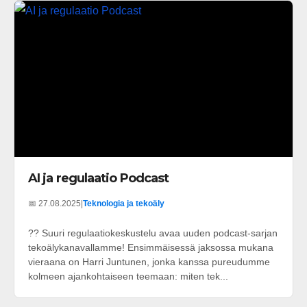
AI ja regulaatio Podcast
📅 27.08.2025
|
Teknologia ja tekoäly
?? Suuri regulaatiokeskustelu avaa uuden podcast-sarjan
tekoälykanavallamme! Ensimmäisessä jaksossa mukana
vieraana on Harri Juntunen, jonka kanssa pureudumme
kolmeen ajankohtaiseen teemaan: miten tek...