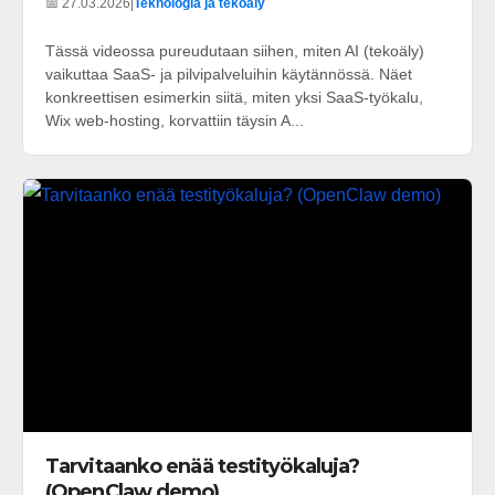
📅 27.03.2026
|
Teknologia ja tekoäly
Tässä videossa pureudutaan siihen, miten AI (tekoäly)
vaikuttaa SaaS- ja pilvipalveluihin käytännössä. Näet
konkreettisen esimerkin siitä, miten yksi SaaS-työkalu,
Wix web-hosting, korvattiin täysin A...
Tarvitaanko enää testityökaluja?
(OpenClaw demo)