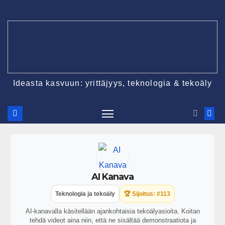
Ideasta kasvuun: yrittäjyys, teknologia & tekoäly
AI Kanava
Teknologia ja tekoäly
🏆 Sijoitus: #113
AI-kanavalla käsitellään ajankohtaisia tekoälyasioita. Koitan
tehdä videot aina niin, että ne sisältää demonstraatiota ja