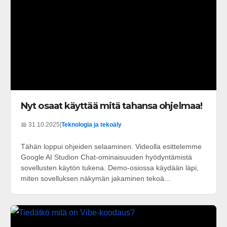
Nyt osaat käyttää mitä tahansa ohjelmaa!
📅 31.10.2025
|
Teknologia ja tekoäly
Tähän loppui ohjeiden selaaminen. Videolla esittelemme
Google AI Studion Chat-ominaisuuden hyödyntämistä
sovellusten käytön tukena. Demo-osiossa käydään läpi,
miten sovelluksen näkymän jakaminen tekoä...