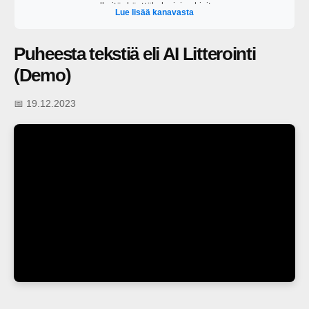
selkeitä, käyttökelpoisia ohjeita.
Lue lisää kanavasta
Puheesta tekstiä eli AI Litterointi
(Demo)
📅 19.12.2023