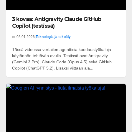
3 kovaa: Antigravity Claude GitHub
Copilot (testissä)
📅 08.01.2026
|
Teknologia ja tekoäly
Tässä videossa vertailen agenttisia koodaustyökaluja
käytännön tehtävän avulla. Testissä ovat Antigravity
(Gemini 3 Pro), Claude Code (Opus 4.5) sekä GitHub
Copilot (ChatGPT 5.2). Lisäksi viittaan ala...