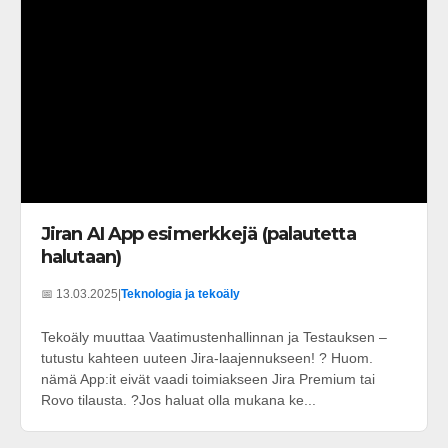
Jiran AI App esimerkkejä (palautetta
halutaan)
📅 13.03.2025
|
Teknologia ja tekoäly
Tekoäly muuttaa Vaatimustenhallinnan ja Testauksen –
tutustu kahteen uuteen Jira-laajennukseen! ? Huom.
nämä App:it eivät vaadi toimiakseen Jira Premium tai
Rovo tilausta. ?Jos haluat olla mukana ke...