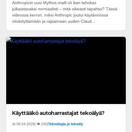
Anthropicin uusi Mythos-malli oli liian tehokas
julkaistavaksi normaalisti – mitä oikeasti tapahtui? Tässä
videossa kerron, miksi Anthropic joutui käytännössä
viivästyttämään ja rajaamaan uuden Claud...
Käyttääkö autoharrastajat tekoälyä?
📅 06.04.2026
| 👁️ 240
|
Teknologia ja tekoäly