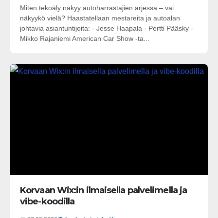
Miten tekoäly näkyy autoharrastajien arjessa – vai
näkyykö vielä? Haastatellaan mestareita ja autoalan
johtavia asiantuntijoita: - Jesse Haapala - Pertti Pääsky -
Mikko Rajaniemi American Car Show -ta...
Korvaan Wix:in ilmaisella palvelimella ja
vibe-koodilla