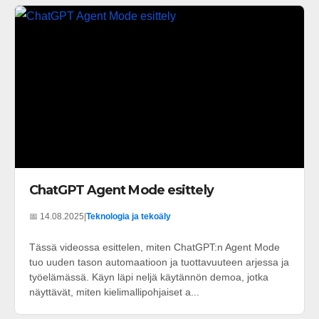
ChatGPT Agent Mode esittely
📅 14.08.2025
|
Teknologia ja tekoäly
Tässä videossa esittelen, miten ChatGPT:n Agent Mode
tuo uuden tason automaatioon ja tuottavuuteen arjessa ja
työelämässä. Käyn läpi neljä käytännön demoa, jotka
näyttävät, miten kielimallipohjaiset a...