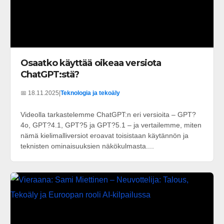
Osaatko käyttää oikeaa versiota
ChatGPT:stä?
📅 18.11.2025
|
Teknologia ja tekoäly
Videolla tarkastelemme ChatGPT:n eri versioita – GPT?
4o, GPT?4.1, GPT?5 ja GPT?5.1 – ja vertailemme, miten
nämä kielimalliversiot eroavat toisistaan käytännön ja
teknisten ominaisuuksien näkökulmasta....