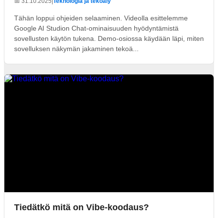
📅 31.10.2025
|
Teknologia ja tekoäly
Tähän loppui ohjeiden selaaminen. Videolla esittelemme
Google AI Studion Chat-ominaisuuden hyödyntämistä
sovellusten käytön tukena. Demo-osiossa käydään läpi, miten
sovelluksen näkymän jakaminen tekoä...
Tiedätkö mitä on Vibe-koodaus?