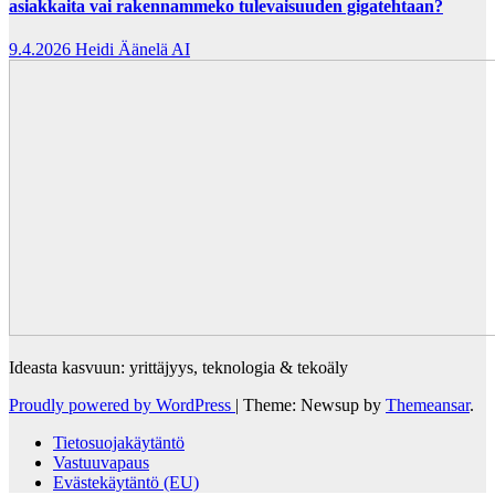
asiakkaita vai rakennammeko tulevaisuuden gigatehtaan?
9.4.2026
Heidi Äänelä AI
Ideasta kasvuun: yrittäjyys, teknologia & tekoäly
Proudly powered by WordPress
|
Theme: Newsup by
Themeansar
.
Tietosuojakäytäntö
Vastuuvapaus
Evästekäytäntö (EU)