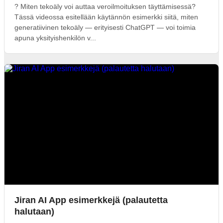
? Miten tekoäly voi auttaa veroilmoituksen täyttämisessä?
Tässä videossa esitellään käytännön esimerkki siitä, miten
generatiivinen tekoäly — erityisesti ChatGPT — voi toimia
apuna yksityishenkilön v...
Jiran AI App esimerkkejä (palautetta
halutaan)