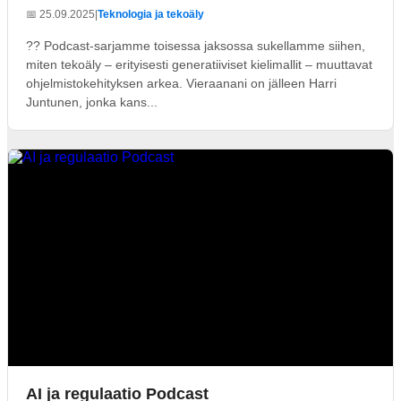
📅 25.09.2025
|
Teknologia ja tekoäly
?? Podcast-sarjamme toisessa jaksossa sukellamme siihen,
miten tekoäly – erityisesti generatiiviset kielimallit – muuttavat
ohjelmistokehityksen arkea. Vieraanani on jälleen Harri
Juntunen, jonka kans...
AI ja regulaatio Podcast