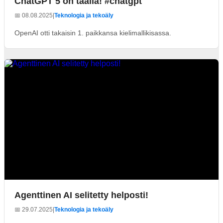
ChatGPT 5 on täällä! #chatgpt
📅 08.08.2025
|
Teknologia ja tekoäly
OpenAI otti takaisin 1. paikkansa kielimallikisassa.
Agenttinen AI selitetty helposti!
📅 29.07.2025
|
Teknologia ja tekoäly