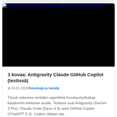
3 kovaa: Antigravity Claude GitHub Copilot
(testissä)
📅 08.01.2026
|
Teknologia ja tekoäly
Tässä videossa vertailen agenttisia koodaustyökaluja
käytännön tehtävän avulla. Testissä ovat Antigravity (Gemini
3 Pro), Claude Code (Opus 4.5) sekä GitHub Copilot
(ChatGPT 5.2). Lisäksi viittaan ala...