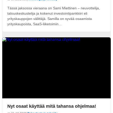
Tässä jaksossa vieraana on Sami Miettinen – neuvottelija,
talouskeskustelija ja kokenut investointipankkiiri eli
yrityskauppojen välittäjä. Samilla on syvää osaamista
yrityskaupoista, SaaS-liiketoimin...
Nyt osaat käyttää mitä tahansa ohjelmaa!