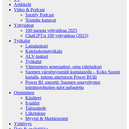
Artikkelit
Video & Podcast
Spotify Podcast
Youtube kanavat
Yritysideat
100 parasta yritysideaa 2025
ChatGPT:n 100 yritysideaa (2023)
Työkalut
Lainalaskuri
Katelaskentatyökalu
ALV-laskuri
Työkalut
Viitenumero generaattori -oma viitelaskuri
Suomen väestöpyramidi kuntatasolla – Koko Suomi
kartalla, tutustu aineistoon Power BI:llä
Power BI -raportti: Suomen suuryritysten
toimitusjohtajien tulot paljastettu
Oppiminen
Käsitteet
It-taidot
Taloustiede
Liiketalous
Myynti & Markkinointi
Yrittäjyys
Data & analytiikka