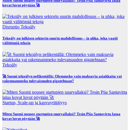
Miten Suomi nousee startupien suurvallaksi? Tesin Piia Santavirta lataa
kovat luvut pöytään 🚀
Disruptio
Tekoäly
Tekoäly on julkisen sektorin suurin mahdollisuus – ja uhka, joka vaatii
välittömiä tekoja
Tekoäly
🚀 Suomi tekoälyn pelikentällä: Olemmeko vain maksavia asiakkaita vai
rakennammeko tulevaisuuden gigatehtaan?
Startup, Scale-up ja kasvuyrittäjyys
Miten Suomi nousee startupien suurvallaksi? Tesin Piia Santavirta lataa
kovat luvut pöytään 🚀