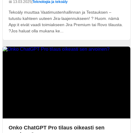
📅 13.03.2025
|
Teknologia ja tekoäly
Tekoäly muuttaa Vaatimustenhallinnan ja Testauksen –
tutustu kahteen uuteen Jira-laajennukseen! ? Huom. nämä
App:it eivät vaadi toimiakseen Jira Premium tai Rovo tilausta.
?Jos haluat olla mukana ke...
Onko ChatGPT Pro tilaus oikeasti sen