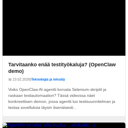
Tarvitaanko enää testityökaluja? (OpenClaw
demo)
📅 23.02.2026
|
Teknologia ja tekoäly
Voiko OpenClaw AI-agentti korvata Selenium-skriptit ja
raskaan testiautomaation? Tässä videossa näet
konkreettisen demon, jossa agentti luo testisuunnitelman ja
testaa sovelluksia täysin itsenäisesti...