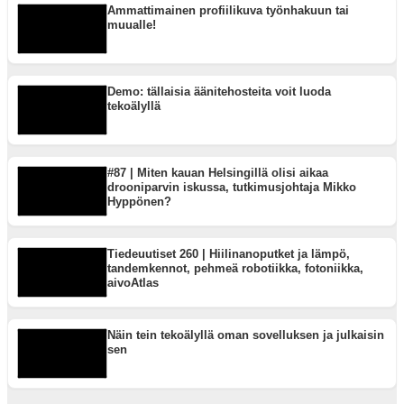
Ammattimainen profiilikuva työnhakuun tai
muualle!
Demo: tällaisia äänitehosteita voit luoda
tekoälyllä
#87 | Miten kauan Helsingillä olisi aikaa
drooniparvin iskussa, tutkimusjohtaja Mikko
Hyppönen?
Tiedeuutiset 260 | Hiilinanoputket ja lämpö,
tandemkennot, pehmeä robotiikka, fotoniikka,
aivoAtlas
Näin tein tekoälyllä oman sovelluksen ja julkaisin
sen