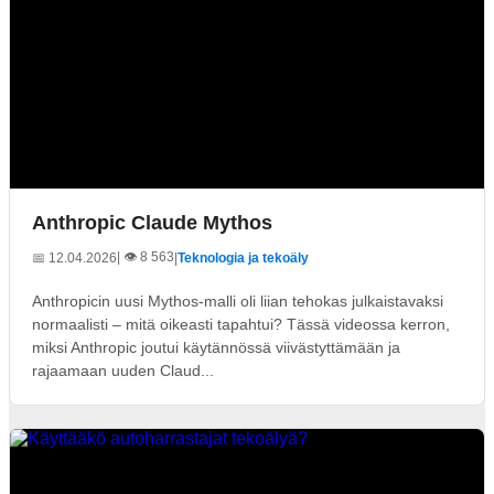
Anthropic Claude Mythos
| 👁️ 8 563
📅 12.04.2026
|
Teknologia ja tekoäly
Anthropicin uusi Mythos-malli oli liian tehokas julkaistavaksi
normaalisti – mitä oikeasti tapahtui? Tässä videossa kerron,
miksi Anthropic joutui käytännössä viivästyttämään ja
rajaamaan uuden Claud...