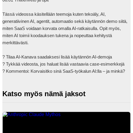
Tässä videossa käsitellään teemoja kuten tekoäly, AI, 
generatiivinen AI, agentit, automaatio sekä käytännön demo siitä, 
miten SaaS voidaan korvata omalla AI-ratkaisulla. Opit myös, 
miten AI toimii koodauksen tukena ja nopeuttaa kehitystä 
merkittävästi.

? Tilaa AI-Kanava saadaksesi lisää käytännön AI-demoja

? Tykkää videosta, jos haluat lisää vastaavia case-esimerkkejä

? Kommentoi: Korvaisitko sinä SaaS-työkal
Katso myös nämä jaksot