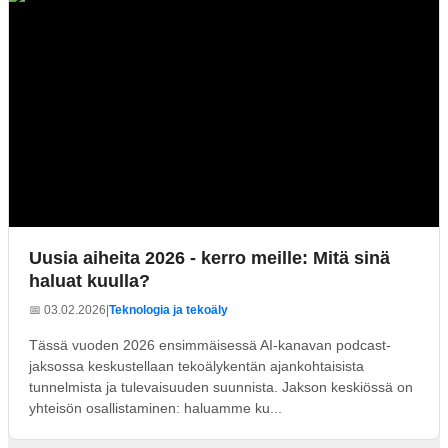
Uusia aiheita 2026 - kerro meille: Mitä sinä
haluat kuulla?
📅 03.02.2026
|
Teknologia ja tekoäly
Tässä vuoden 2026 ensimmäisessä AI-kanavan podcast-
jaksossa keskustellaan tekoälykentän ajankohtaisista
tunnelmista ja tulevaisuuden suunnista. Jakson keskiössä on
yhteisön osallistaminen: haluamme ku...