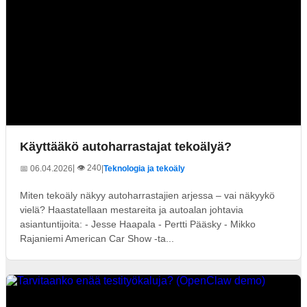
Käyttääkö autoharrastajat tekoälyä?
| 👁️ 240
📅 06.04.2026
|
Teknologia ja tekoäly
Miten tekoäly näkyy autoharrastajien arjessa – vai näkyykö
vielä? Haastatellaan mestareita ja autoalan johtavia
asiantuntijoita: - Jesse Haapala - Pertti Pääsky - Mikko
Rajaniemi American Car Show -ta...