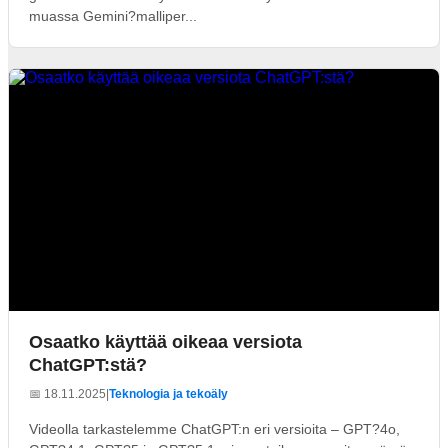
muassa Gemini?malliper...
Osaatko käyttää oikeaa versiota
ChatGPT:stä?
📅 18.11.2025
|
Teknologia ja tekoäly
Videolla tarkastelemme ChatGPT:n eri versioita – GPT?4o,