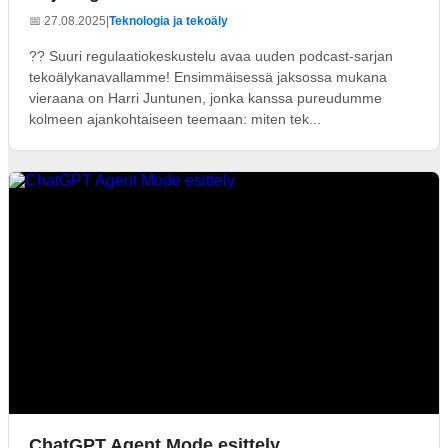
📅 27.08.2025
|
Teknologia ja tekoäly
?? Suuri regulaatiokeskustelu avaa uuden podcast-sarjan
tekoälykanavallamme! Ensimmäisessä jaksossa mukana
vieraana on Harri Juntunen, jonka kanssa pureudumme
kolmeen ajankohtaiseen teemaan: miten tek...
ChatGPT Agent Mode esittely