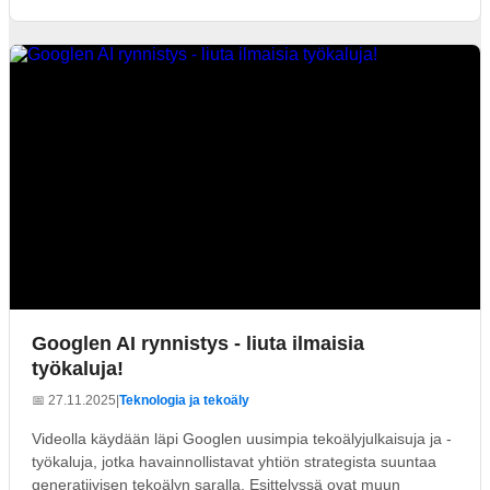
Googlen AI rynnistys - liuta ilmaisia
työkaluja!
📅 27.11.2025
|
Teknologia ja tekoäly
Videolla käydään läpi Googlen uusimpia tekoälyjulkaisuja ja -
työkaluja, jotka havainnollistavat yhtiön strategista suuntaa
generatiivisen tekoälyn saralla. Esittelyssä ovat muun