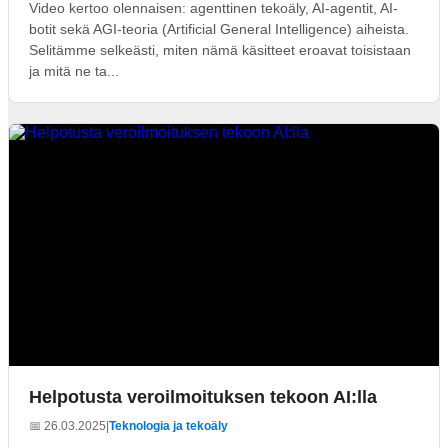
Video kertoo olennaisen: agenttinen tekoäly, AI-agentit, AI-
botit sekä AGI-teoria (Artificial General Intelligence) aiheista.
Selitämme selkeästi, miten nämä käsitteet eroavat toisistaan
ja mitä ne ta...
Helpotusta veroilmoituksen tekoon AI:lla
📅 26.03.2025
|
Teknologia ja tekoäly