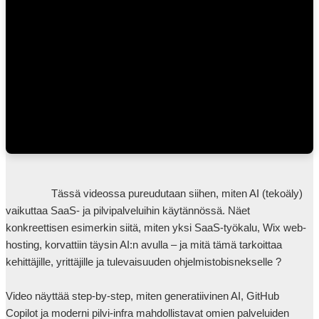
                Tässä videossa pureudutaan siihen, miten AI (tekoäly) 
vaikuttaa SaaS- ja pilvipalveluihin käytännössä. Näet 
konkreettisen esimerkin siitä, miten yksi SaaS-työkalu, Wix web-
hosting, korvattiin täysin AI:n avulla – ja mitä tämä tarkoittaa 
kehittäjille, yrittäjille ja tulevaisuuden ohjelmistobisnekselle ?

Video näyttää step-by-step, miten generatiivinen AI, GitHub 
Copilot ja moderni pilvi-infra mahdollistavat omien palveluiden 