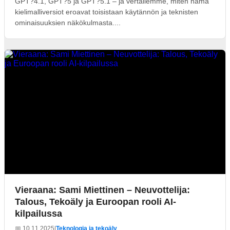
GPT?4.1, GPT?5 ja GPT?5.1 – ja vertailemme, miten nämä
kielimalliversiot eroavat toisistaan käytännön ja teknisten
ominaisuuksien näkökulmasta....
Vieraana: Sami Miettinen – Neuvottelija:
Talous, Tekoäly ja Euroopan rooli AI-
kilpailussa
📅 10.11.2025
|
Teknologia ja tekoäly