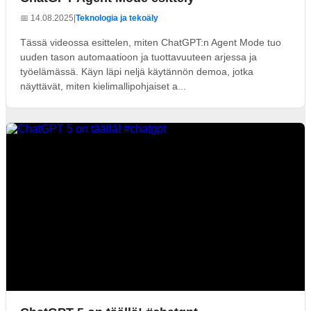
📅 14.08.2025
|
Teknologia ja tekoäly
Tässä videossa esittelen, miten ChatGPT:n Agent Mode tuo
uuden tason automaatioon ja tuottavuuteen arjessa ja
työelämässä. Käyn läpi neljä käytännön demoa, jotka
näyttävät, miten kielimallipohjaiset a...