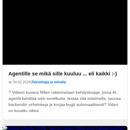
Agentille se mikä sille kuuluu ... eli kaikki :-)
📅 04.02.2026
|
Teknologia ja tekoäly
? Videon kuvaus Miten rakennetaan kehityslooppi, jossa AI-
agentti kehittää web-sovellusta, testaa sitä selaimella, seuraa
backendin virhelokeja ja korjaa bugit automaattisesti? Video
on kuvattu oikea...