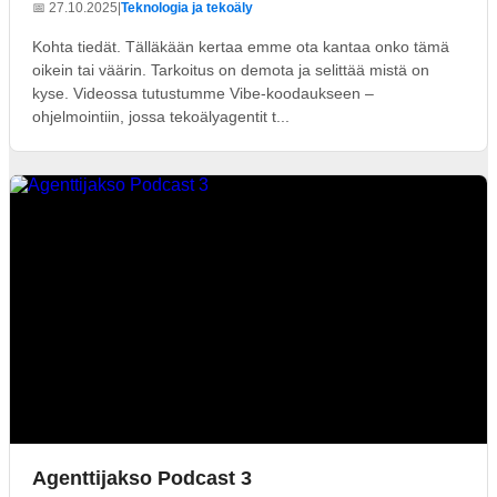
📅 27.10.2025
|
Teknologia ja tekoäly
Kohta tiedät. Tälläkään kertaa emme ota kantaa onko tämä
oikein tai väärin. Tarkoitus on demota ja selittää mistä on
kyse. Videossa tutustumme Vibe-koodaukseen –
ohjelmointiin, jossa tekoälyagentit t...
Agenttijakso Podcast 3