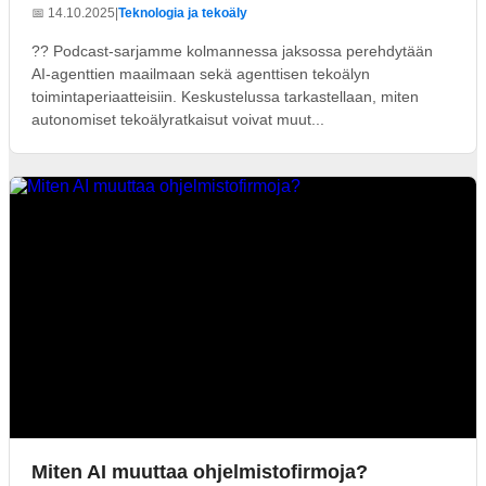
📅 14.10.2025
|
Teknologia ja tekoäly
?? Podcast-sarjamme kolmannessa jaksossa perehdytään
AI-agenttien maailmaan sekä agenttisen tekoälyn
toimintaperiaatteisiin. Keskustelussa tarkastellaan, miten
autonomiset tekoälyratkaisut voivat muut...
Miten AI muuttaa ohjelmistofirmoja?