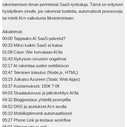
rakentamisen ilman perinteisiä SaaS-työkaluja. Tämä on erityisen 
hyödyllinen sinulle, jos rakennat tuotteita, automatisoit prosesseja 
tai mietit AI:n vaikutusta liiketoimintaan.

Aikaleimat:

00:00 Tappaako AI SaaS-palvelut?

00:33 Miksi kaikki SaaS ei katoa

01:08 Case: Wix korvataan AI:lla

01:43 Nykyisen sivuston ongelmat

02:17 AI rakentaa uuden webbisivun

02:47 Tekninen toteutus (Node.js, HTML)

03:19 Julkaisu Azureen (Static Web Apps)

03:37 Kustannukset: 150€ ? 0€

04:03 Skaalautuvuus ja jatkokehitys AI:lla

04:32 Blogipostaus yhdellä promptilla

04:52 DNS ja asetukset AI:n avulla

05:10 Mobiilioptimointi automaattisesti

05:27 Phone Link ja testaus workflow

06:01 Yhteenveto ja opit
