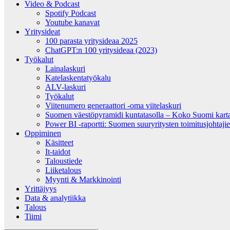
Video & Podcast
Spotify Podcast
Youtube kanavat
Yritysideat
100 parasta yritysideaa 2025
ChatGPT:n 100 yritysideaa (2023)
Työkalut
Lainalaskuri
Katelaskentatyökalu
ALV-laskuri
Työkalut
Viitenumero generaattori -oma viitelaskuri
Suomen väestöpyramidi kuntatasolla – Koko Suomi kartall
Power BI -raportti: Suomen suuryritysten toimitusjohtajien
Oppiminen
Käsitteet
It-taidot
Taloustiede
Liiketalous
Myynti & Markkinointi
Yrittäjyys
Data & analytiikka
Talous
Tiimi