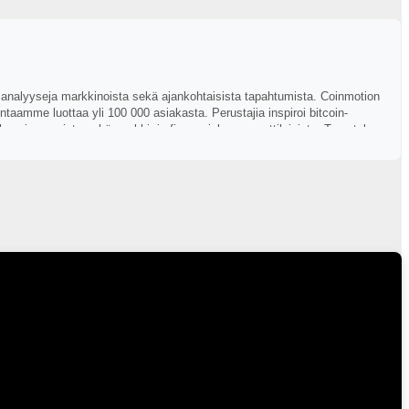
ä analyyseja markkinoista sekä ajankohtaisista tapahtumista. Coinmotion
aamme luottaa yli 100 000 asiakasta. Perustajia inspiroi bitcoin-
n pioneereista sekä pankki- ja finanssialan ammattilaisista. Tervetuloa