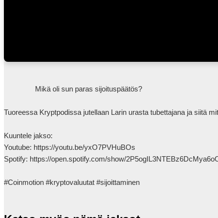
                Mikä oli sun paras sijoituspäätös?

Tuoreessa Kryptpodissa jutellaan Larin urasta tubettajana ja siitä mi
Kuuntele jakso:

Youtube: https://youtu.be/yxO7PVHuBOs

Spotify: https://open.spotify.com/show/2P5ogIL3NTEBz6DcMya6oO
#Coinmotion #kryptovaluutat #sijoittaminen            