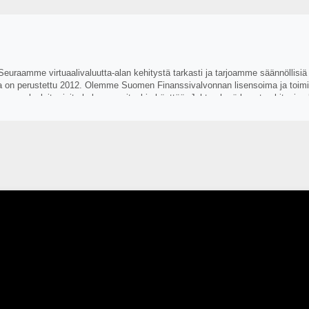
 Seuraamme virtuaalivaluutta-alan kehitystä tarkasti ja tarjoamme säännöllisi
ka on perustettu 2012. Olemme Suomen Finanssivalvonnan lisensoima ja toimint
e palveluita, joita haluamme itsekin käyttää. Johtoryhmä koostuu bitcoin-ala
maailmaan!