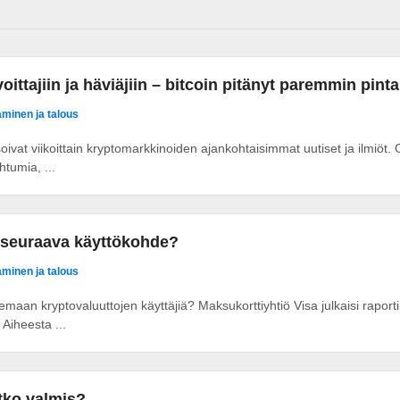
oittajiin ja häviäjiin – bitcoin pitänyt paremmin pint
taminen ja talous
ysoivat viikoittain kryptomarkkinoiden ajankohtaisimmat uutiset ja ilmiöt
tumia, ...
 seuraava käyttökohde?
taminen ja talous
emaan kryptovaluuttojen käyttäjiä? Maksukorttiyhtiö Visa julkaisi rapor
 Aiheesta ...
etko valmis?