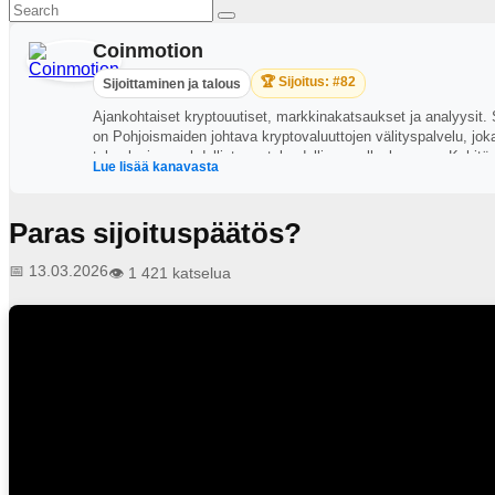
Coinmotion
🏆 Sijoitus: #82
Sijoittaminen ja talous
Ajankohtaiset kryptouutiset, markkinakatsaukset ja analyysit.
on Pohjoismaiden johtava kryptovaluuttojen välityspalvelu, jo
teknologian mahdollistama taloudellinen vallankumous. Kehitämm
Lue lisää kanavasta
mukaan matkaamme kryptovaluuttojen tapahtumarikkaaseen 
Paras sijoituspäätös?
📅 13.03.2026
👁️ 1 421 katselua