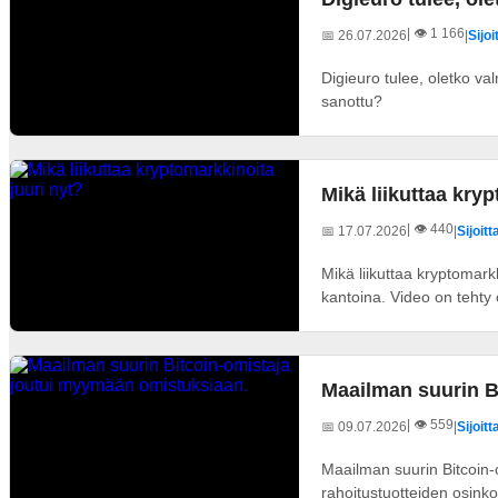
| 👁️ 1 166
📅 26.07.2026
|
Sijo
Digieuro tulee, oletko va
sanottu?
Mikä liikuttaa kry
| 👁️ 440
📅 17.07.2026
|
Sijoit
Mikä liikuttaa kryptomarkk
kantoina. Video on tehty 
Maailman suurin B
| 👁️ 559
📅 09.07.2026
|
Sijoit
Maailman suurin Bitcoin-
rahoitustuotteiden osinkoj