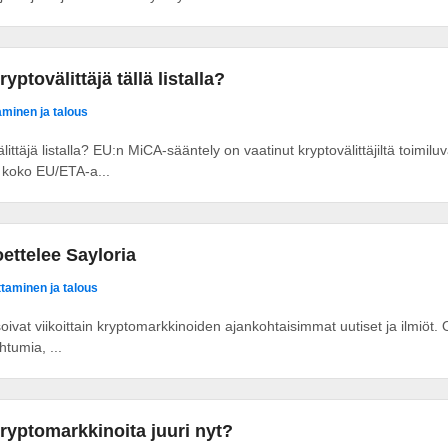
ptovälittäjä tällä listalla?
taminen ja talous
ittäjä listalla? EU:n MiCA-sääntely on vaatinut kryptovälittäjiltä toimil
a koko EU/ETA-a...
ettelee Sayloria
ittaminen ja talous
ysoivat viikoittain kryptomarkkinoiden ajankohtaisimmat uutiset ja ilmiöt
tumia, ...
kryptomarkkinoita juuri nyt?