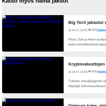
Katso myös nämä jaksot
Big Tech jakautui v
| 👁️ 650
📅 30.07.2026
|
Sijoit
Pessi, Ilari ja Aave anal
sekä merkittävimpiä tapah
Kryptovaluuttojen
| 👁️ 666
📅 30.07.2026
|
Sijoit
Tuleeko tekoälyagentit ol
käyttäjä tulevaisuudessa.
Digieuro tulee, ol