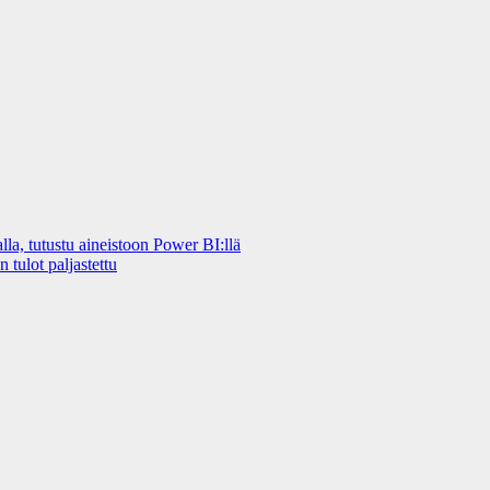
a, tutustu aineistoon Power BI:llä
 tulot paljastettu