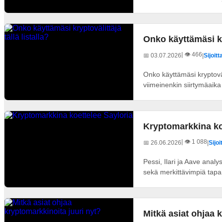
Onko käyttämäsi kry
| 👁️ 466
📅 03.07.2026
|
Sijoit
Onko käyttämäsi kryptoväl
viimeinenkin siirtymäaik
Kryptomarkkina ko
| 👁️ 1 088
📅 26.06.2026
|
Sijo
Pessi, Ilari ja Aave anal
sekä merkittävimpiä tapah
Mitkä asiat ohjaa 