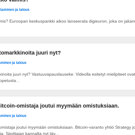
ittaminen ja talous
lmis? Euroopan keskuspankki aikoo lanseerata digieuron, joka on jakanut
ptomarkkinoita juuri nyt?
taminen ja talous
inoita juuri nyt? Vastuuvapauslauseke: Videolla esitetyt mielipiteet ovat 
opetusta...
itcoin-omistaja joutui myymään omistuksiaan.
taminen ja talous
omistaja joutui myymään omistuksiaan. Bitcoin-varanto yhtiö Strategy 
a. Sijoittajan kannalta nyt täy...