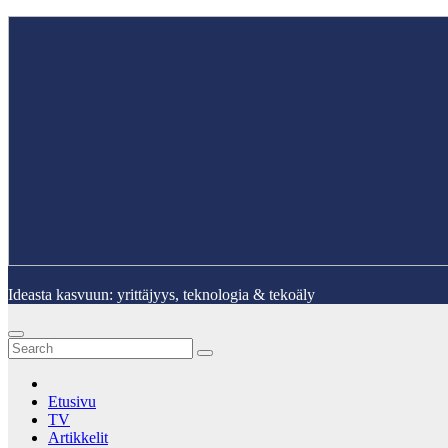
Skip
to
content
Ideasta kasvuun: yrittäjyys, teknologia & tekoäly
Etusivu
TV
Artikkelit