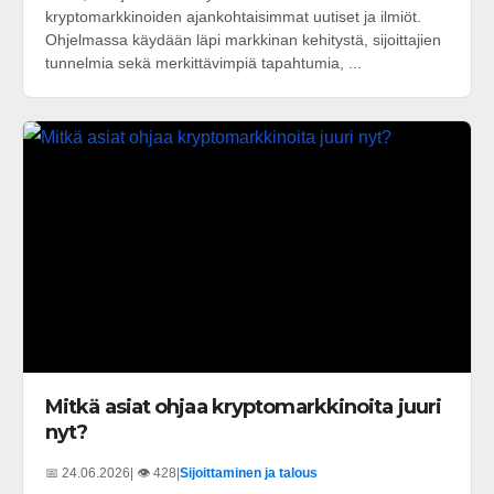
kryptomarkkinoiden ajankohtaisimmat uutiset ja ilmiöt.
Ohjelmassa käydään läpi markkinan kehitystä, sijoittajien
tunnelmia sekä merkittävimpiä tapahtumia, ...
Mitkä asiat ohjaa kryptomarkkinoita juuri
nyt?
📅 24.06.2026
| 👁️ 428
|
Sijoittaminen ja talous