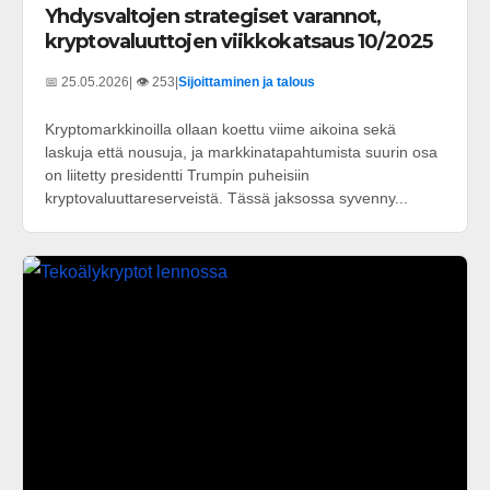
Yhdysvaltojen strategiset varannot,
kryptovaluuttojen viikkokatsaus 10/2025
📅 25.05.2026
| 👁️ 253
|
Sijoittaminen ja talous
Kryptomarkkinoilla ollaan koettu viime aikoina sekä
laskuja että nousuja, ja markkinatapahtumista suurin osa
on liitetty presidentti Trumpin puheisiin
kryptovaluuttareserveistä. Tässä jaksossa syvenny...