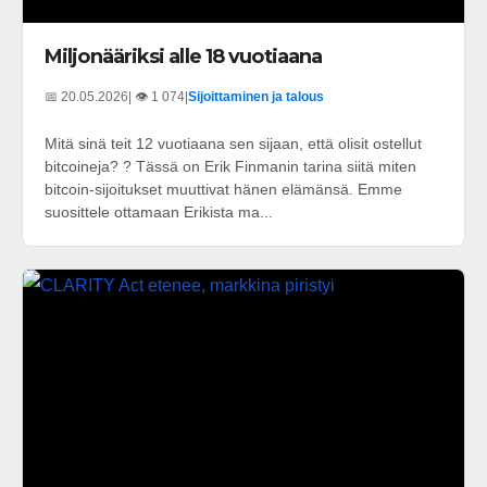
Miljonääriksi alle 18 vuotiaana
📅 20.05.2026
| 👁️ 1 074
|
Sijoittaminen ja talous
Mitä sinä teit 12 vuotiaana sen sijaan, että olisit ostellut
bitcoineja? ? Tässä on Erik Finmanin tarina siitä miten
bitcoin-sijoitukset muuttivat hänen elämänsä. Emme
suosittele ottamaan Erikista ma...