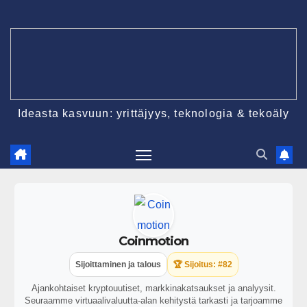
Ideasta kasvuun: yrittäjyys, teknologia & tekoäly
Coinmotion
Sijoittaminen ja talous
🏆 Sijoitus: #82
Ajankohtaiset kryptouutiset, markkinakatsaukset ja analyysit.
Seuraamme virtuaalivaluutta-alan kehitystä tarkasti ja tarjoamme