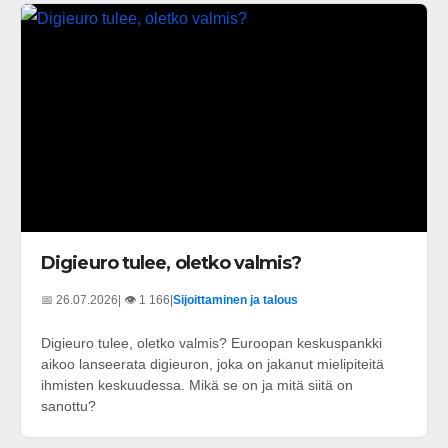
Digieuro tulee, oletko valmis?
📅 26.07.2026
| 👁️ 1 166
|
Sijoittaminen ja talous
Digieuro tulee, oletko valmis? Euroopan keskuspankki
aikoo lanseerata digieuron, joka on jakanut mielipiteitä
ihmisten keskuudessa. Mikä se on ja mitä siitä on
sanottu?