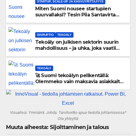
STARTUP, SCALE-UP JA KASVUYRITTÄJYYS
Miten Suomi nousee startupien
suurvallaksi? Tesin Piia Santavirta
lataa kovat luvut pöytään 🚀
DISRUPTIO
TEKOÄLY
Tekoäly on julkisen sektorin suurin
mahdollisuus – ja uhka, joka vaatii
välittömiä tekoja
TEKOÄLY
🚀 Suomi tekoälyn pelikentällä:
Olemmeko vain maksavia asiakkaita
vai rakennammeko tulevaisuuden
gigatehtaan?
Visualisoi. Ymmärrä. Johda. Tarvitsetko apua tiedolla johtamisessa?
Ota yhteyttä
Muuta aiheesta: Sijoittaminen ja talous