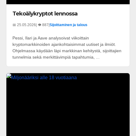
Tekoälykryptot lennossa
📅 25.05.2026
| 👁️ 887
|
Sijoittaminen ja talous
Pessi, Ilari ja Aave analysoivat viikoittain
kryptomarkkinoiden ajankohtaisimmat uutiset ja ilmiöt.
Ohjelmassa käydään läpi markkinan kehitystä, sijoittajien
tunnelmia sekä merkittävimpiä tapahtumia, ...