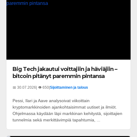
Big Tech jakautui voittajiin ja häviäjiin –
bitcoin pitänyt paremmin pintansa
📅 30.07.2026
| 👁️ 650
|
Sijoittaminen ja talous
Pessi, Ilari ja Aave analysoivat viikoittain
kryptomarkkinoiden ajankohtaisimmat uutiset ja ilmiöt.
Ohjelmassa käydään läpi markkinan kehitystä, sijoittajien
tunnelmia sekä merkittävimpiä tapahtumia, ...