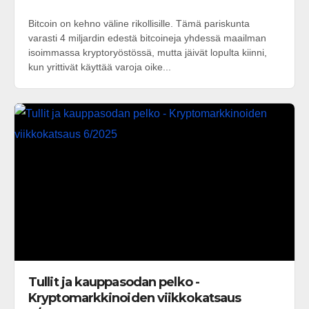
Bitcoin on kehno väline rikollisille. Tämä pariskunta
varasti 4 miljardin edestä bitcoineja yhdessä maailman
isoimmassa kryptoryöstössä, mutta jäivät lopulta kiinni,
kun yrittivät käyttää varoja oike...
Tullit ja kauppasodan pelko -
Kryptomarkkinoiden viikkokatsaus