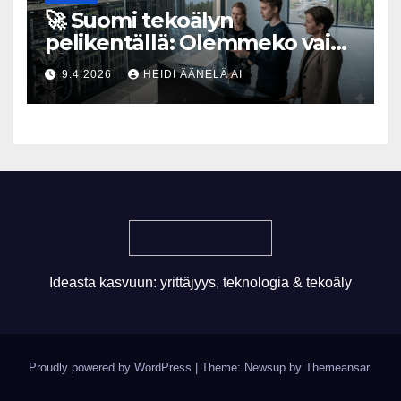
🚀 Suomi tekoälyn
pelikentällä: Olemmeko vain
maksavia asiakkaita vai
9.4.2026
HEIDI ÄÄNELÄ AI
rakennammeko
tulevaisuuden gigatehtaan?
Ideasta kasvuun: yrittäjyys, teknologia & tekoäly
Proudly powered by WordPress
|
Theme: Newsup by
Themeansar
.