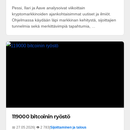
Pessi, Ilari ja Aave analysoivat viikoittain
kryptomarkkinoiden ajankohtaisimmat uutiset ja ilmiöt.
Ohjelmassa käydään läpi markkinan kehitystä, sijoittajien
tunnelmia sekä merkittävimpiä tapahtumia, ...
119000 bitcoinin ryöstö
📅 27.05.2026
| 👁️ 2 783
|
Sijoittaminen ja talous