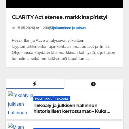
CLARITY Act etenee, markkina piristyi
📅 15.05.2026
| 👁️ 1 200
|
Sijoittaminen ja talous
Pessi, Ilari ja Aave analysoivat viikoittain
kryptomarkkinoiden ajankohtaisimmat uutiset ja ilmiöt.
Ohjelmassa käydään läpi markkinan kehitystä, sijoittajien
tunnelmia sekä merkittävimpiä tapahtumia, ...
POLITIIKKA
TEKOÄLY
Tekoäly ja julkisen hallinnon
historialliset kerrostumat – Kuka
uskaltaa purkaa menneisyyden
painolastin?