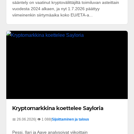
sääntely on vaatinut kryptovälittäjiltä toimiluvan asteittain
vuodesta 2024 alkaen, ja nyt 1.7.2026 päättyy
viimeinenkin siirtymäaika koko EU/ETA-a...
Kryptomarkkina koettelee Sayloria
📅 26.06.2026
| 👁️ 1 088
|
Sijoittaminen ja talous
Pessi, Ilari ja Aave analysoivat viikoittain