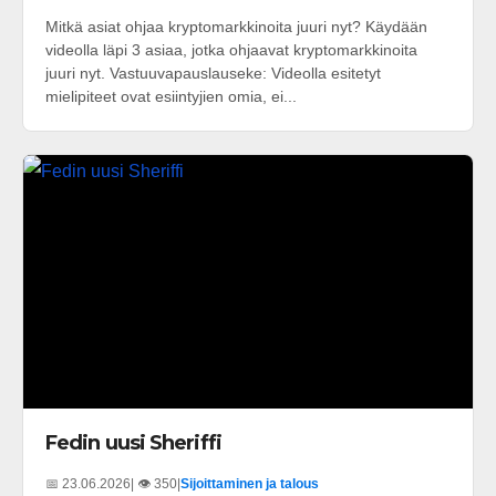
Mitkä asiat ohjaa kryptomarkkinoita juuri nyt? Käydään
videolla läpi 3 asiaa, jotka ohjaavat kryptomarkkinoita
juuri nyt. Vastuuvapauslauseke: Videolla esitetyt
mielipiteet ovat esiintyjien omia, ei...
Fedin uusi Sheriffi
📅 23.06.2026
| 👁️ 350
|
Sijoittaminen ja talous