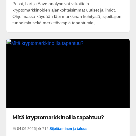
Pessi, Ilari ja Aave analysoivat viikoittain
kryptomarkkinoiden ajankohtaisimmat uutiset ja ilmiöt.
Ohjelmassa käydään läpi markkinan kehitystä, sijoittajien
tunnelmia sekä merkittävimpiä tapahtumia, ...
Mitä kryptomarkkinoilla tapahtuu?
📅 04.06.2026
| 👁️ 712
|
Sijoittaminen ja talous