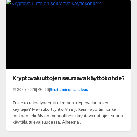
Kryptovaluuttojen seuraava käyttökohde?
📅 30.07.2026
| 👁️ 666
|
Sijoittaminen ja talous
Tuleeko tekoälyagentit olemaan kryptovaluuttojen
käyttäjiä? Maksukorttiyhtiö Visa julkaisi raportin, jonka
mukaan tekoäly on mahdollisesti kryptovaluuttojen suurin
käyttäjä tulevaisuudessa. Aiheesta ...