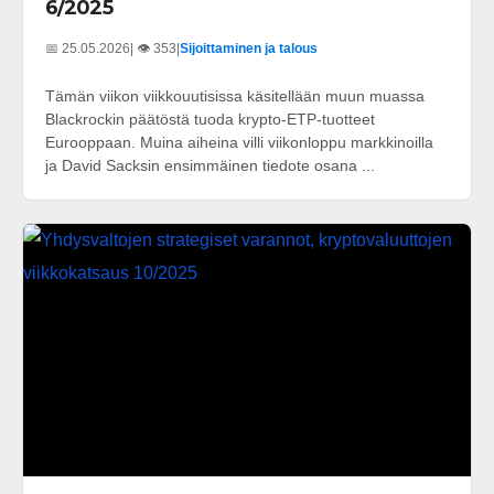
6/2025
📅 25.05.2026
| 👁️ 353
|
Sijoittaminen ja talous
Tämän viikon viikkouutisissa käsitellään muun muassa
Blackrockin päätöstä tuoda krypto-ETP-tuotteet
Eurooppaan. Muina aiheina villi viikonloppu markkinoilla
ja David Sacksin ensimmäinen tiedote osana ...