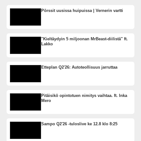
Pörssit uusissa huipuissa | Vernerin vartti
"Kieltäydyin 5 miljoonan MrBeast-diilistä" ft.
Lakko
Etteplan Q2'26: Autoteollisuus jarruttaa
Pitäisikö opintotuen nimitys vaihtaa. ft. Inka
Mero
Sampo Q2'26 -tuloslive ke 12.8 klo 8:25