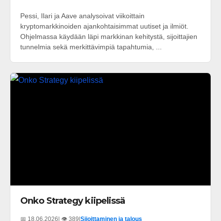
Pessi, Ilari ja Aave analysoivat viikoittain
kryptomarkkinoiden ajankohtaisimmat uutiset ja ilmiöt.
Ohjelmassa käydään läpi markkinan kehitystä, sijoittajien
tunnelmia sekä merkittävimpiä tapahtumia, ...
Onko Strategy kiipelissä
📅 18.06.2026
| 👁️ 389
|
Sijoittaminen ja talous