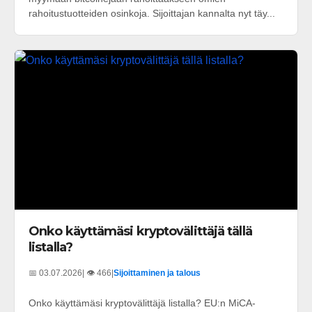
rahoitustuotteiden osinkoja. Sijoittajan kannalta nyt täy...
Onko käyttämäsi kryptovälittäjä tällä
listalla?
📅 03.07.2026
| 👁️ 466
|
Sijoittaminen ja talous
Onko käyttämäsi kryptovälittäjä listalla? EU:n MiCA-