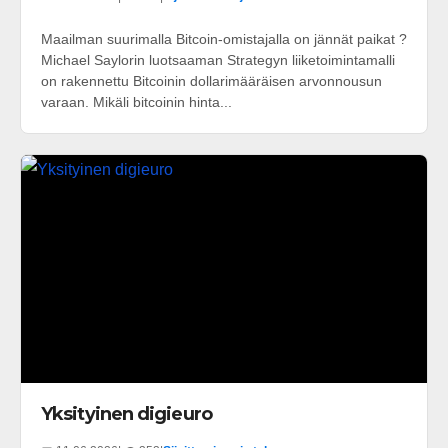
Maailman suurimalla Bitcoin-omistajalla on jännät paikat ?
Michael Saylorin luotsaaman Strategyn liiketoimintamalli
on rakennettu Bitcoinin dollarimääräisen arvonnousun
varaan. Mikäli bitcoinin hinta...
Yksityinen digieuro