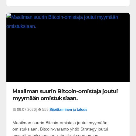
Maailman suurin Bitcoin-omistaja joutui
myymään omistuksiaan.
📅 09.07.2026
| 👁️ 559
|
Sijoittaminen ja talous
Maailman suurin Bitcoin-omistaja joutui myymään
omistuksiaan. Bitcoin-varanto yhtiö Strategy joutui
myymään bitcoinejaan rahoittaakseen omien