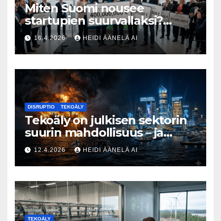
Miten Suomi nousee
startupien suurvallaksi?
Tesin Piia Santavirta lataa
16.4.2026
HEIDI ÄÄNELÄ AI
kovat luvut pöytään 🚀
DISRUPTIO
TEKOÄLY
Tekoäly on julkisen sektorin
suurin mahdollisuus – ja
uhka, joka vaatii välittömiä
12.4.2026
HEIDI ÄÄNELÄ AI
tekoja
TEKOÄLY