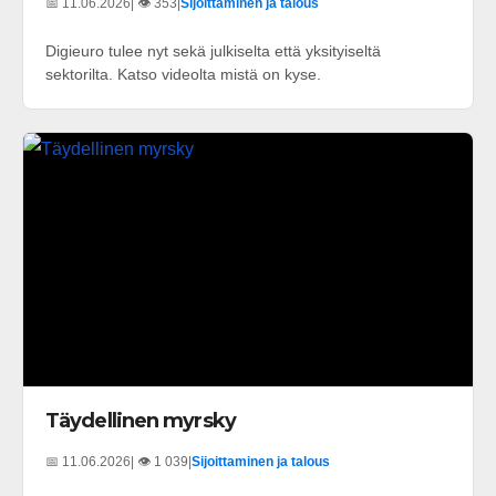
📅 11.06.2026
| 👁️ 353
|
Sijoittaminen ja talous
Digieuro tulee nyt sekä julkiselta että yksityiseltä
sektorilta. Katso videolta mistä on kyse.
Täydellinen myrsky
📅 11.06.2026
| 👁️ 1 039
|
Sijoittaminen ja talous