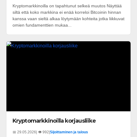
Kryptomarkkinoilla on tapahtunut selkeä muutos Näyttää
siltä että koko markkina ei enää korreloi Bitcoinin hinnan
kanssa vaan sieltä alkaa löytymään kohteita jotka liikkuvat
omien fundamenttien mukaa...
Kryptomarkkinoilla korjausliike
📅 29.05.2026
| 👁️ 992
|
Sijoittaminen ja talous