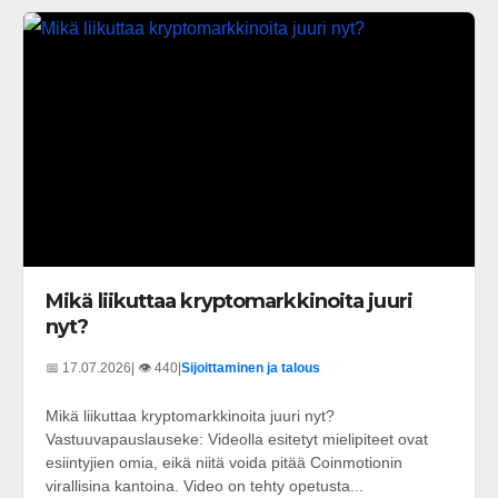
Mikä liikuttaa kryptomarkkinoita juuri
nyt?
📅 17.07.2026
| 👁️ 440
|
Sijoittaminen ja talous
Mikä liikuttaa kryptomarkkinoita juuri nyt?
Vastuuvapauslauseke: Videolla esitetyt mielipiteet ovat
esiintyjien omia, eikä niitä voida pitää Coinmotionin
virallisina kantoina. Video on tehty opetusta...